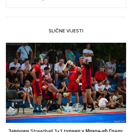
SLIČNE VIJESTI
Завршен Streetball 3×3 турнир у Мркоњић Граду: