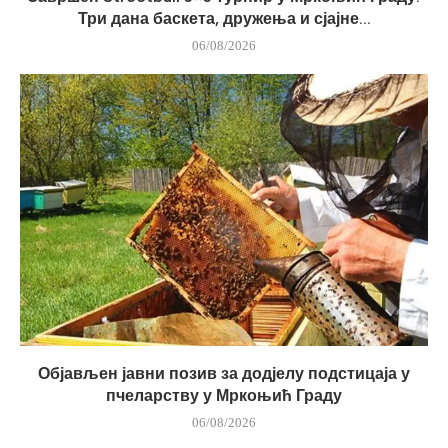
Три дана баскета, дружења и сјајне...
06/08/2026
Објављен јавни позив за додјелу подстицаја у
пчеларству у Мркоњић Граду
06/08/2026