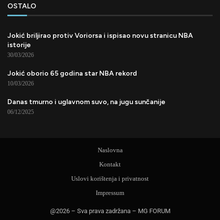
OSTALO
Jokić briljirao protiv Voriorsa i ispisao novu stranicu NBA
istorije
30/03/2026
Jokić oborio 65 godina star NBA rekord
10/03/2026
Danas tmurno i uglavnom suvo, na jugu sunčanije
06/12/2025
Naslovna
Kontakt
Uslovi korištenja i privatnost
Impressum
@2026 – Sva prava zadržana – MG FORUM