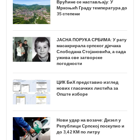
Врућине се настављају: У
Мркоњић Граду температура до
35 степени
ЈАСНА ПОРУКА СРБИМА: У рату
масакрирала српског дјечака
Слободана Стојановића, а сада
ужива све затворске
погодности
ЦИК БиХ представио изглед
нових гласачких листића за
Опште изборе
Нови удар на возаче: Дизел у
Републици Српској поскупио и
до 3,42 КМ по литру