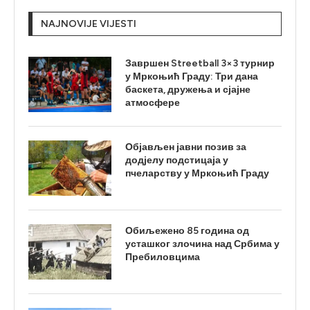
NAJNOVIJE VIJESTI
Завршен Streetball 3×3 турнир
у Мркоњић Граду: Три дана
баскета, дружења и сјајне
атмосфере
Објављен јавни позив за
додјелу подстицаја у
пчеларству у Мркоњић Граду
Обиљежено 85 година од
усташког злочина над Србима у
Пребиловцима