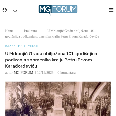
Home
-
Istaknuto
-
U Mrkonjić Gradu obilježena 101.
godišnjica podizanja spomenika kralju Petru Prvom Karađorđeviću
ISTAKNUTO
VIJESTI
U Mrkonjić Gradu obilježena 101. godišnjica
podizanja spomenika kralju Petru Prvom
Karađorđeviću
autor
MG FORUM
12/12/2025
0 komentara