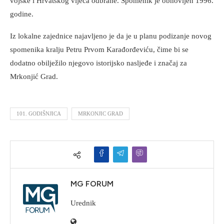
vojske i Hrvatskog vijeća odbrane. Spomenik je obnovljen 1996.
godine.
Iz lokalne zajednice najavljeno je da je u planu podizanje novog
spomenika kralju Petru Prvom Karađorđeviću, čime bi se
dodatno obilježilo njegovo istorijsko nasljeđe i značaj za
Mrkonjić Grad.
101. GODIŠNJICA
MRKONJIC GRAD
MG FORUM
Urednik