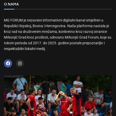
O NAMA
MG FORUM je nezavisni informativni digitalni kanal smješten u
Republici Srpskoj, Bosna i Hercegovina. Naša platforma nastala je
kroz rad na društvenim mrežama, konkretno kroz razvoj stranice
Mrkonjić Grad kroz prošlost, odnosno Mrkonjić Grad Forum, koje su
tokom perioda od 2017. do 2025. godine postale prepoznatljiv i
respektabilni lokalni medij.