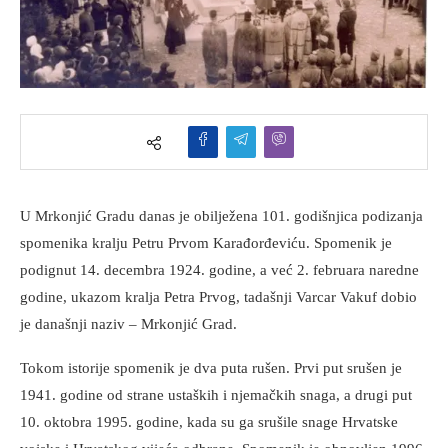
U Mrkonjić Gradu danas je obilježena 101. godišnjica podizanja
spomenika kralju Petru Prvom Karađorđeviću. Spomenik je
podignut 14. decembra 1924. godine, a već 2. februara naredne
godine, ukazom kralja Petra Prvog, tadašnji Varcar Vakuf dobio
je današnji naziv – Mrkonjić Grad.
Tokom istorije spomenik je dva puta rušen. Prvi put srušen je
1941. godine od strane ustaških i njemačkih snaga, a drugi put
10. oktobra 1995. godine, kada su ga srušile snage Hrvatske