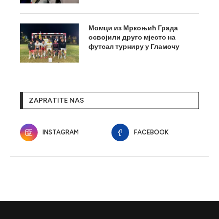
Момци из Мркоњић Града
освојили друго мјесто на
футсал турниру у Гламочу
ZAPRATITE NAS
INSTAGRAM
FACEBOOK