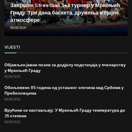
Завршен Streetball 3×3 турнир у Мркоњић
Граду: Три дана баскета, дружења и сјајне
атмосфере
06/08/2026
VIJESTI
Објављен јавни позив за додјелу подстицаја у пчеларству
у Мркоњић Граду
06/08/2026
Обиљежено 85 година од усташког злочина над Србима у
Пребиловцима
06/08/2026
Врућине се настављају: У Мркоњић Граду температура до
35 степени
06/08/2026