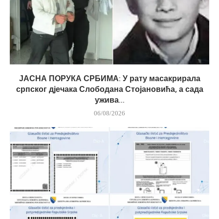
ЈАСНА ПОРУКА СРБИМА: У рату масакрирала
српског дјечака Слободана Стојановића, а сада
ужива...
06/08/2026