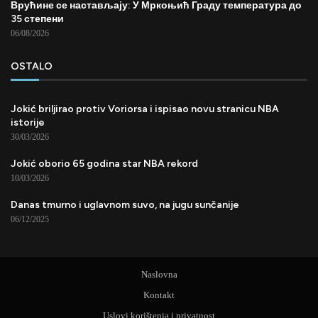
Врућине се настављају: У Мркоњић Граду температура до
35 степени
06/08/2026
OSTALO
Jokić briljirao protiv Voriorsa i ispisao novu stranicu NBA
istorije
30/03/2026
Jokić oborio 65 godina star NBA rekord
10/03/2026
Danas tmurno i uglavnom suvo, na jugu sunčanije
06/12/2025
Naslovna
Kontakt
Uslovi korištenja i privatnost