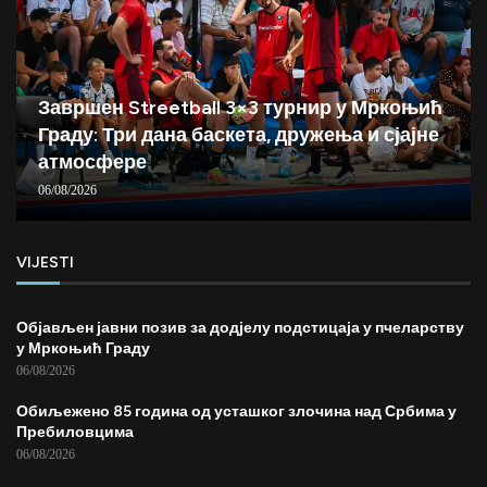
Завршен Streetball 3×3 турнир у Мркоњић
Граду: Три дана баскета, дружења и сјајне
атмосфере
06/08/2026
VIJESTI
Објављен јавни позив за додјелу подстицаја у пчеларству
у Мркоњић Граду
06/08/2026
Обиљежено 85 година од усташког злочина над Србима у
Пребиловцима
06/08/2026