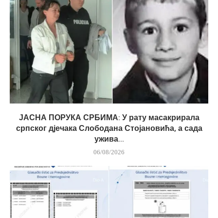
ЈАСНА ПОРУКА СРБИМА: У рату масакрирала
српског дјечака Слободана Стојановића, а сада
ужива...
06/08/2026