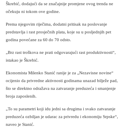
Škrebić, dodajući da se značajnije promjene ovog trenda ne
očekuju ni tokom ove godine.
Prema njegovim riječima, dodatni pritisak na poslovanje
predstavlja i rast prosječnih plata, koje su u posljednjih pet
godina povećane za 60 do 70 odsto.
„Brz rast troškova ne prati odgovarajući rast produktivnosti“,
istakao je Škrebić.
Ekonomista Milenko Stanić ranije je za „Nezavisne novine“
ocijenio da privredne aktivnosti godinama unazad bilježe pad,
što se direktno odražava na zatvaranje preduzeća i smanjenje
broja zaposlenih.
„To su parametri koji idu jedni sa drugima i svako zatvaranje
preduzeća ozbiljan je udarac za privredu i ekonomiju Srpske“,
naveo je Stanić.