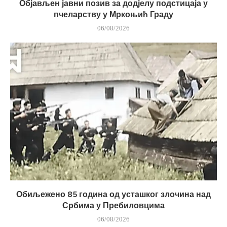
Објављен јавни позив за додјелу подстицаја у
пчеларству у Мркоњић Граду
06/08/2026
Обиљежено 85 година од усташког злочина над
Србима у Пребиловцима
06/08/2026