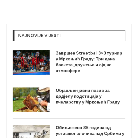
NAJNOVIJE VIJESTI
Завршен Streetball 3×3 турнир
у Мркоњић Граду: Три дана
баскета, дружења и сјајне
атмосфере
Објављен јавни позив за
додјелу подстицаја у
пчеларству у Мркоњић Граду
Обиљежено 85 година од
усташког злочина над Србима у