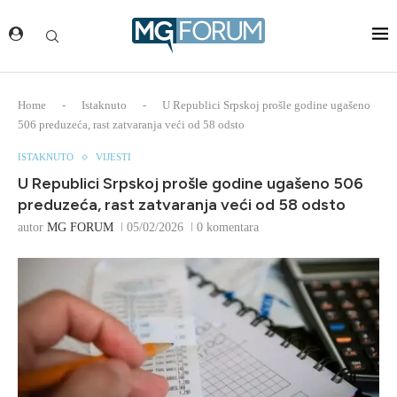
Home
-
Istaknuto
-
U Republici Srpskoj prošle godine ugašeno
506 preduzeća, rast zatvaranja veći od 58 odsto
ISTAKNUTO
VIJESTI
U Republici Srpskoj prošle godine ugašeno 506
preduzeća, rast zatvaranja veći od 58 odsto
autor
MG FORUM
05/02/2026
0 komentara