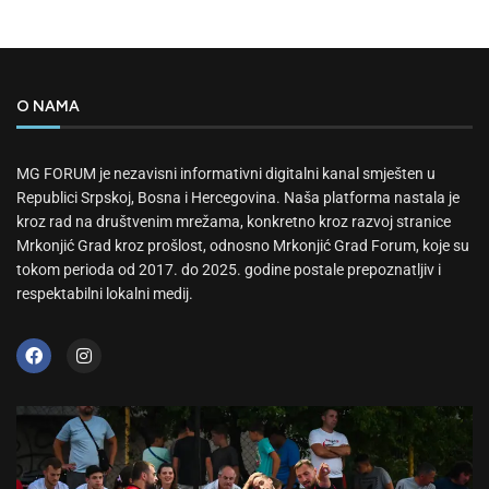
O NAMA
MG FORUM je nezavisni informativni digitalni kanal smješten u
Republici Srpskoj, Bosna i Hercegovina. Naša platforma nastala je
kroz rad na društvenim mrežama, konkretno kroz razvoj stranice
Mrkonjić Grad kroz prošlost, odnosno Mrkonjić Grad Forum, koje su
tokom perioda od 2017. do 2025. godine postale prepoznatljiv i
respektabilni lokalni medij.