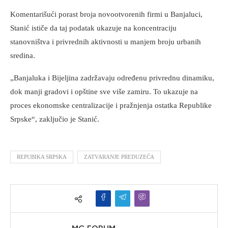
Komentarišući porast broja novootvorenih firmi u Banjaluci,
Stanić ističe da taj podatak ukazuje na koncentraciju
stanovništva i privrednih aktivnosti u manjem broju urbanih
sredina.
„Banjaluka i Bijeljina zadržavaju određenu privrednu dinamiku,
dok manji gradovi i opštine sve više zamiru. To ukazuje na
proces ekonomske centralizacije i pražnjenja ostatka Republike
Srpske“, zaključio je Stanić.
REPUBIKA SRPSKA
ZATVARANJE PREDUZEĆA