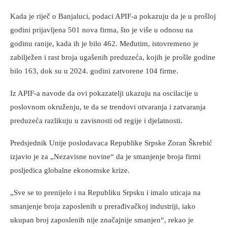
Kada je riječ o Banjaluci, podaci APIF-a pokazuju da je u prošloj
godini prijavljena 501 nova firma, što je više u odnosu na
godinu ranije, kada ih je bilo 462. Međutim, istovremeno je
zabilježen i rast broja ugašenih preduzeća, kojih je prošle godine
bilo 163, dok su u 2024. godini zatvorene 104 firme.
Iz APIF-a navode da ovi pokazatelji ukazuju na oscilacije u
poslovnom okruženju, te da se trendovi otvaranja i zatvaranja
preduzeća razlikuju u zavisnosti od regije i djelatnosti.
Predsjednik Unije poslodavaca Republike Srpske Zoran Škrebić
izjavio je za „Nezavisne novine“ da je smanjenje broja firmi
posljedica globalne ekonomske krize.
„Sve se to prenijelo i na Republiku Srpsku i imalo uticaja na
smanjenje broja zaposlenih u prerađivačkoj industriji, iako
ukupan broj zaposlenih nije značajnije smanjen“, rekao je