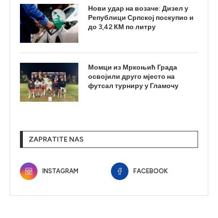
Нови удар на возаче: Дизел у
Републици Српској поскупио и
до 3,42 КМ по литру
Момци из Мркоњић Града
освојили друго мјесто на
футсал турниру у Гламочу
ZAPRATITE NAS
INSTAGRAM
FACEBOOK