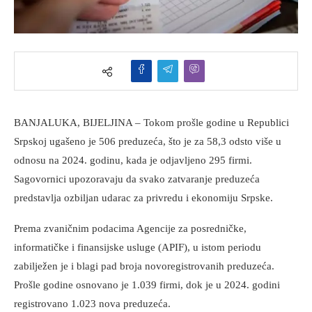
BANJALUKA, BIJELJINA – Tokom prošle godine u Republici
Srpskoj ugašeno je 506 preduzeća, što je za 58,3 odsto više u
odnosu na 2024. godinu, kada je odjavljeno 295 firmi.
Sagovornici upozoravaju da svako zatvaranje preduzeća
predstavlja ozbiljan udarac za privredu i ekonomiju Srpske.
Prema zvaničnim podacima Agencije za posredničke,
informatičke i finansijske usluge (APIF), u istom periodu
zabilježen je i blagi pad broja novoregistrovanih preduzeća.
Prošle godine osnovano je 1.039 firmi, dok je u 2024. godini
registrovano 1.023 nova preduzeća.