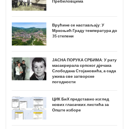
Пребиловцима
Врућине се настављају: У
Мркоњић Граду температура до
35 степени
ЈАСНА ПОРУКА СРБИМА: У рату
масакрирала српског дјечака
Слободана Стојановића, а сада
ужива све затворске
погодности
ЦИК БиХ представио изглед
нових гласачких листића за
Опште изборе