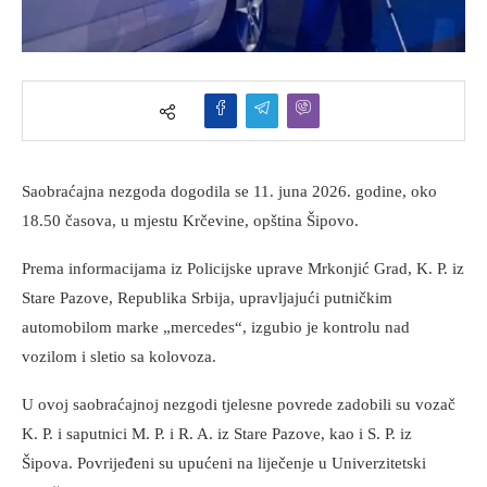
Saobraćajna nezgoda dogodila se 11. juna 2026. godine, oko
18.50 časova, u mjestu Krčevine, opština Šipovo.
Prema informacijama iz Policijske uprave Mrkonjić Grad, K. P. iz
Stare Pazove, Republika Srbija, upravljajući putničkim
automobilom marke „mercedes“, izgubio je kontrolu nad
vozilom i sletio sa kolovoza.
U ovoj saobraćajnoj nezgodi tjelesne povrede zadobili su vozač
K. P. i saputnici M. P. i R. A. iz Stare Pazove, kao i S. P. iz
Šipova. Povrijeđeni su upućeni na liječenje u Univerzitetski