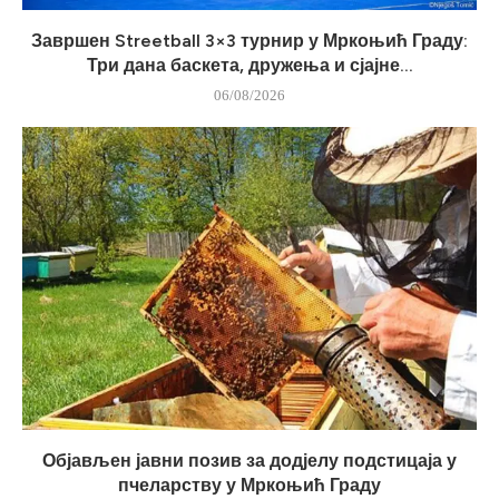
Завршен Streetball 3×3 турнир у Мркоњић Граду:
Три дана баскета, дружења и сјајне...
06/08/2026
Објављен јавни позив за додјелу подстицаја у
пчеларству у Мркоњић Граду