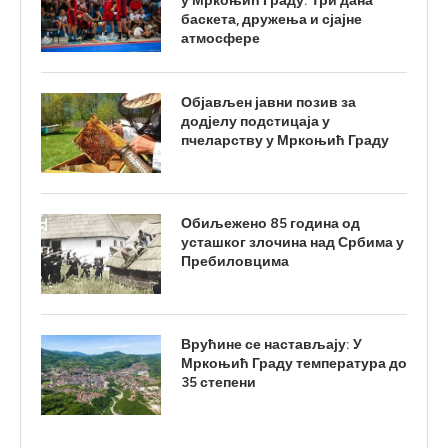
у Мркоњић Граду: Три дана
баскета, дружења и сјајне
атмосфере
Објављен јавни позив за
додјелу подстицаја у
пчеларству у Мркоњић Граду
Обиљежено 85 година од
усташког злочина над Србима у
Пребиловцима
Врућине се настављају: У
Мркоњић Граду температура до
35 степени