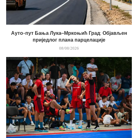
Ауто-пут Бања Лука–Мркоњић Град: Објављен
приједлог плана парцелације
08/08/2026