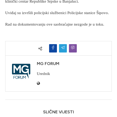
klinički centar Republike Srpske u Banjaluci.
Uviđaj su izvršili policijski službenici Policijske stanice Šipovo.
Rad na dokumentovanju ove saobraćajne nezgode je u toku.
MG FORUM
Urednik
SLIČNE VIJESTI