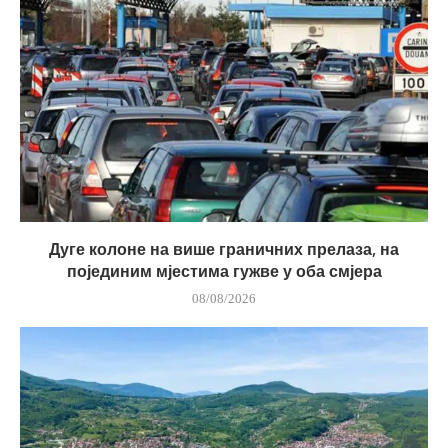
Дуге колоне на више граничних прелаза, на
појединим мјестима гужве у оба смјера
08/08/2026