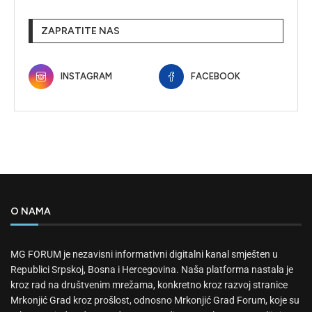
ZAPRATITE NAS
INSTAGRAM
FACEBOOK
O NAMA
MG FORUM je nezavisni informativni digitalni kanal smješten u
Republici Srpskoj, Bosna i Hercegovina. Naša platforma nastala je
kroz rad na društvenim mrežama, konkretno kroz razvoj stranice
Mrkonjić Grad kroz prošlost, odnosno Mrkonjić Grad Forum, koje su