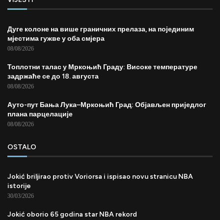
Дуге колоне на више граничних прелаза, на појединим
мјестима гужве у оба смјера
08/08/2026
Топлотни талас у Мркоњић Граду: Високе температуре
задржаће се до 18. августа
08/08/2026
Ауто-пут Бања Лука–Мркоњић Град: Објављен приједлог
плана парцелације
08/08/2026
OSTALO
Jokić briljirao protiv Voriorsa i ispisao novu stranicu NBA
istorije
30/03/2026
Jokić oborio 65 godina star NBA rekord