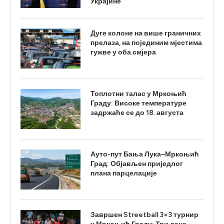
Украјине
Дуге колоне на више граничних
прелаза, на појединим мјестима
гужве у оба смјера
Топлотни талас у Мркоњић
Граду: Високе температуре
задржаће се до 18. августа
Ауто-пут Бања Лука–Мркоњић
Град: Објављен приједлог
плана парцелације
Завршен Streetball 3×3 турнир