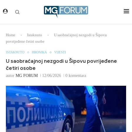
Home
-
Istaknuto
-
U saobraćajnoj nezgodi u Šipovu
povrijeđene četiri osobe
ISTAKNUTO
HRONIKA
VIJESTI
U saobraćajnoj nezgodi u Šipovu povrijeđene
četiri osobe
autor
MG FORUM
12/06/2026
0 komentara