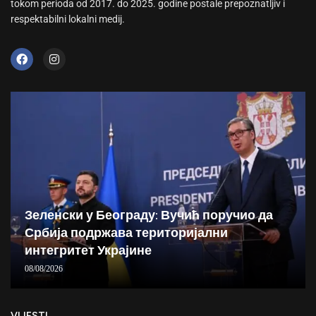
tokom perioda od 2017. do 2025. godine postale prepoznatljiv i
respektabilni lokalni medij.
Зеленски у Београду: Вучић поручио да
Србија подржава територијални
интегритет Украјине
08/08/2026
VIJESTI