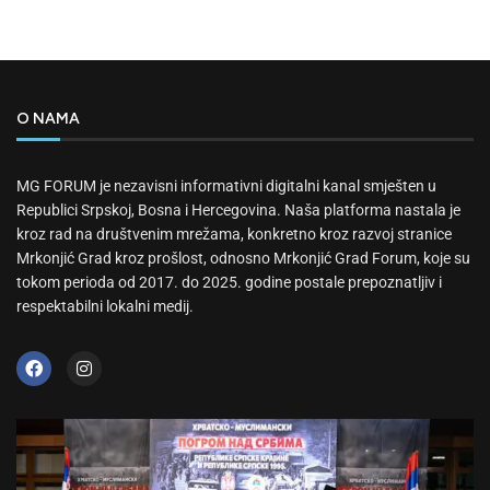
O NAMA
MG FORUM je nezavisni informativni digitalni kanal smješten u
Republici Srpskoj, Bosna i Hercegovina. Naša platforma nastala je
kroz rad na društvenim mrežama, konkretno kroz razvoj stranice
Mrkonjić Grad kroz prošlost, odnosno Mrkonjić Grad Forum, koje su
tokom perioda od 2017. do 2025. godine postale prepoznatljiv i
respektabilni lokalni medij.