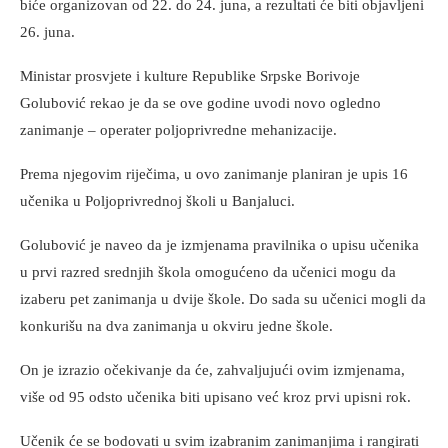
biće organizovan od 22. do 24. juna, a rezultati će biti objavljeni
26. juna.
Ministar prosvjete i kulture Republike Srpske Borivoje
Golubović rekao je da se ove godine uvodi novo ogledno
zanimanje – operater poljoprivredne mehanizacije.
Prema njegovim riječima, u ovo zanimanje planiran je upis 16
učenika u Poljoprivrednoj školi u Banjaluci.
Golubović je naveo da je izmjenama pravilnika o upisu učenika
u prvi razred srednjih škola omogućeno da učenici mogu da
izaberu pet zanimanja u dvije škole. Do sada su učenici mogli da
konkurišu na dva zanimanja u okviru jedne škole.
On je izrazio očekivanje da će, zahvaljujući ovim izmjenama,
više od 95 odsto učenika biti upisano već kroz prvi upisni rok.
Učenik će se bodovati u svim izabranim zanimanjima i rangirati