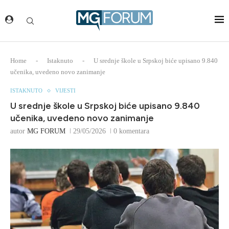
Home
-
Istaknuto
-
U srednje škole u Srpskoj biće upisano 9.840
učenika, uvedeno novo zanimanje
ISTAKNUTO
VIJESTI
U srednje škole u Srpskoj biće upisano 9.840
učenika, uvedeno novo zanimanje
autor
MG FORUM
29/05/2026
0 komentara