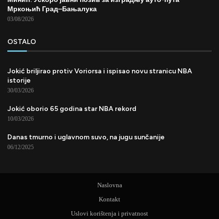
Мркоњић Град–Бањалука
03/08/2026
OSTALO
Jokić briljirao protiv Voriorsa i ispisao novu stranicu NBA
istorije
30/03/2026
Jokić oborio 65 godina star NBA rekord
10/03/2026
Danas tmurno i uglavnom suvo, na jugu sunčanije
06/12/2025
Naslovna
Kontakt
Uslovi korištenja i privatnost