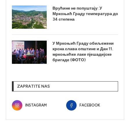
Врућине не попуштају: У
Мркоњић Граду температура до
34 степена
У Мркоњић Граду обиљежени
крсна слава општине и Дан 11.
мркоњићке лаке пјешадијске
бригаде (ФОТО)
ZAPRATITE NAS
INSTAGRAM
FACEBOOK