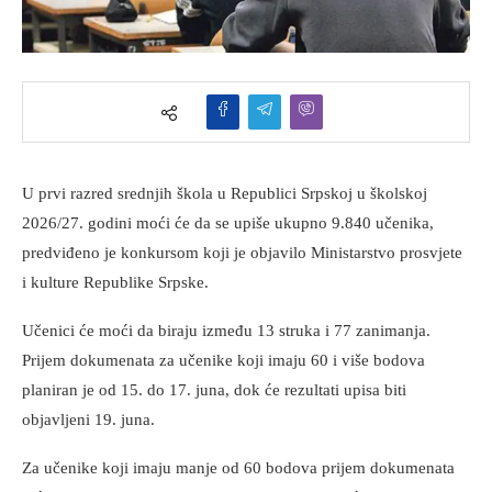
U prvi razred srednjih škola u Republici Srpskoj u školskoj
2026/27. godini moći će da se upiše ukupno 9.840 učenika,
predviđeno je konkursom koji je objavilo Ministarstvo prosvjete
i kulture Republike Srpske.
Učenici će moći da biraju između 13 struka i 77 zanimanja.
Prijem dokumenata za učenike koji imaju 60 i više bodova
planiran je od 15. do 17. juna, dok će rezultati upisa biti
objavljeni 19. juna.
Za učenike koji imaju manje od 60 bodova prijem dokumenata