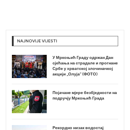
NAJNOVIJE VIJESTI
У Мркоњић Граду одржан Дан
сјећања на страдале и прогнане
Србе у хрватској злочиначкој
акцији „Олуја“ (ФОТО)
Појачане мјере безбједности на
подручју Мркоњић Града
Рекордно низак водостај