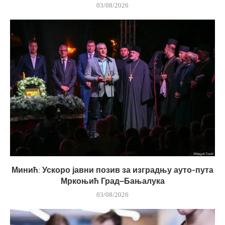
03/08/2026
Минић: Ускоро јавни позив за изградњу ауто-пута
Мркоњић Град–Бањалука
03/08/2026