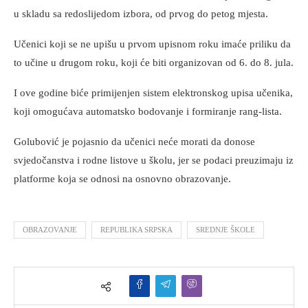
u skladu sa redoslijedom izbora, od prvog do petog mjesta.
Učenici koji se ne upišu u prvom upisnom roku imaće priliku da
to učine u drugom roku, koji će biti organizovan od 6. do 8. jula.
I ove godine biće primijenjen sistem elektronskog upisa učenika,
koji omogućava automatsko bodovanje i formiranje rang-lista.
Golubović je pojasnio da učenici neće morati da donose
svjedočanstva i rodne listove u školu, jer se podaci preuzimaju iz
platforme koja se odnosi na osnovno obrazovanje.
OBRAZOVANJE
REPUBLIKA SRPSKA
SREDNJE ŠKOLE