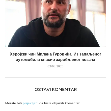
Херојски чин Милана Гуровића: Из запаљеног
аутомобила спасио заробљеног возача
03/08/2026
OSTAVI KOMENTAR
Morate biti
prijavljeni
da biste objavili komentar.