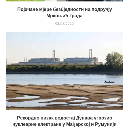
Појачане мјере безбједности на подручју
Мркоњић Града
03/08/2026
Рекордно низак водостај Дунава угрозио
нуклеарне електране у Мађарској и Румунији