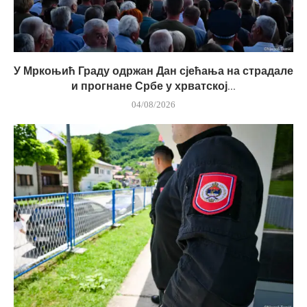
У Мркоњић Граду одржан Дан сјећања на страдале
и прогнане Србе у хрватској...
04/08/2026