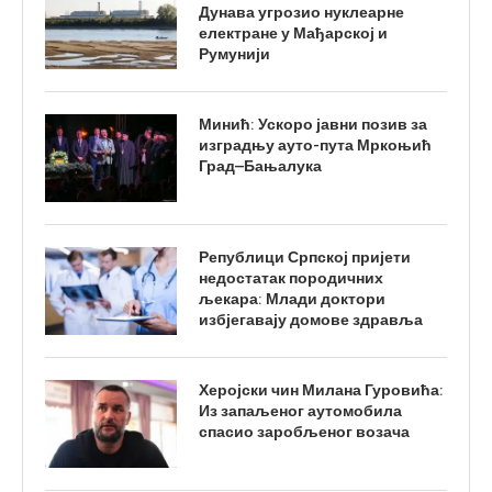
Дунава угрозио нуклеарне
електране у Мађарској и
Румунији
Минић: Ускоро јавни позив за
изградњу ауто-пута Мркоњић
Град–Бањалука
Републици Српској пријети
недостатак породичних
љекара: Млади доктори
избјегавају домове здравља
Херојски чин Милана Гуровића:
Из запаљеног аутомобила
спасио заробљеног возача