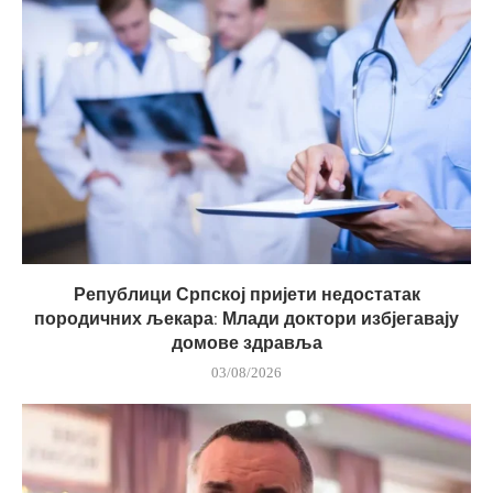
Републици Српској пријети недостатак
породичних љекара: Млади доктори избјегавају
домове здравља
03/08/2026