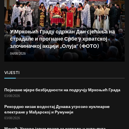
У Мркоњић Граду одржан Дан сјећања на
страдале и прогнане Србе у хрватској
злочиначкој акцији „Олуја“ (ФОТО)
04/08/2026
VIJESTI
Појачане мјере безбједности на подручју Мркоњић Града
03/08/2026
Рекордно низак водостај Дунава угрозио нуклеарне
електране у Мађарској и Румунији
03/08/2026
Минић: Ускоро јавни позив за изградњу ауто-пута