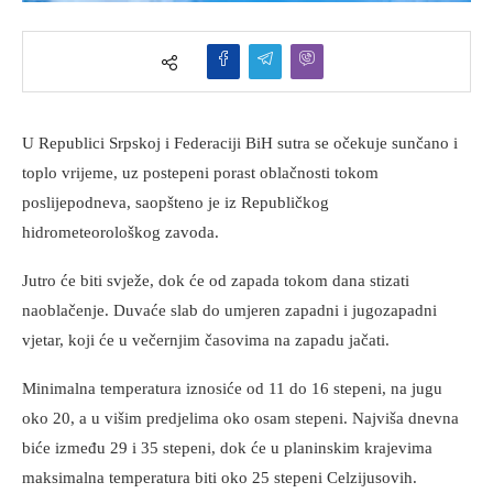
U Republici Srpskoj i Federaciji BiH sutra se očekuje sunčano i
toplo vrijeme, uz postepeni porast oblačnosti tokom
poslijepodneva, saopšteno je iz Republičkog
hidrometeorološkog zavoda.
Jutro će biti svježe, dok će od zapada tokom dana stizati
naoblačenje. Duvaće slab do umjeren zapadni i jugozapadni
vjetar, koji će u večernjim časovima na zapadu jačati.
Minimalna temperatura iznosiće od 11 do 16 stepeni, na jugu
oko 20, a u višim predjelima oko osam stepeni. Najviša dnevna
biće između 29 i 35 stepeni, dok će u planinskim krajevima
maksimalna temperatura biti oko 25 stepeni Celzijusovih.