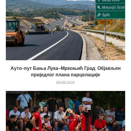
Ауто-пут Бања Лука–Мркоњић Град: Објављен
приједлог плана парцелације
08/08/2026