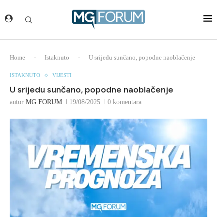
Home
-
Istaknuto
-
U srijedu sunčano, popodne naoblačenje
ISTAKNUTO
VIJESTI
U srijedu sunčano, popodne naoblačenje
autor
MG FORUM
19/08/2025
0 komentara