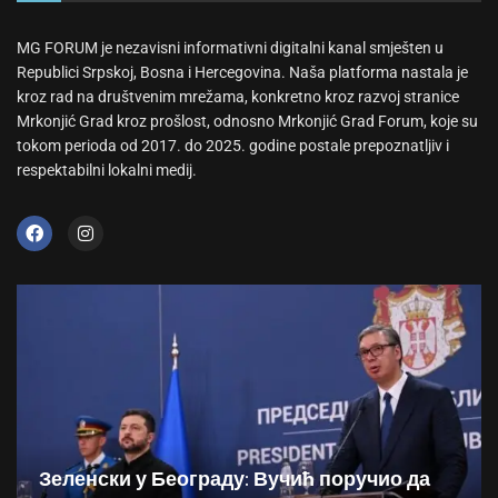
MG FORUM je nezavisni informativni digitalni kanal smješten u
Republici Srpskoj, Bosna i Hercegovina. Naša platforma nastala je
kroz rad na društvenim mrežama, konkretno kroz razvoj stranice
Mrkonjić Grad kroz prošlost, odnosno Mrkonjić Grad Forum, koje su
tokom perioda od 2017. do 2025. godine postale prepoznatljiv i
respektabilni lokalni medij.
Зеленски у Београду: Вучић поручио да