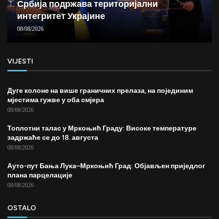
Србија подржава територијални
интегритет Украјине
08/08/2026
VIJESTI
Дуге колоне на више граничних прелаза, на појединим
мјестима гужве у оба смјера
08/08/2026
Топлотни талас у Мркоњић Граду: Високе температуре
задржаће се до 18. августа
08/08/2026
Ауто-пут Бања Лука–Мркоњић Град: Објављен приједлог
плана парцелације
08/08/2026
OSTALO