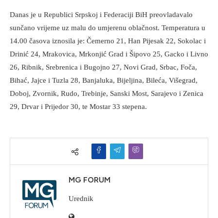
Danas je u Republici Srpskoj i Federaciji BiH preovladavalo
sunčano vrijeme uz malu do umjerenu oblačnost. Temperatura u
14.00 časova iznosila je: Čemerno 21, Han Pijesak 22, Sokolac i
Drinić 24, Mrakovica, Mrkonjić Grad i Šipovo 25, Gacko i Livno
26, Ribnik, Srebrenica i Bugojno 27, Novi Grad, Srbac, Foča,
Bihać, Jajce i Tuzla 28, Banjaluka, Bijeljina, Bileća, Višegrad,
Doboj, Zvornik, Rudo, Trebinje, Sanski Most, Sarajevo i Zenica
29, Drvar i Prijedor 30, te Mostar 33 stepena.
MG FORUM
Urednik