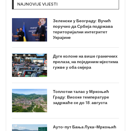
NAJNOVIJE VIJESTI
Зеленски у Београду: Вучић
поручио да Србија подржава
територијални интегритет
Украјине
Дуге колоне на више граничних
прелаза, на појединим мјестима
гужве у оба смјера
Топлотни талас у Мркоњић
Граду: Високе температуре
задржаће се до 18. августа
Ауто-пут Бања Лука–Мркоњић