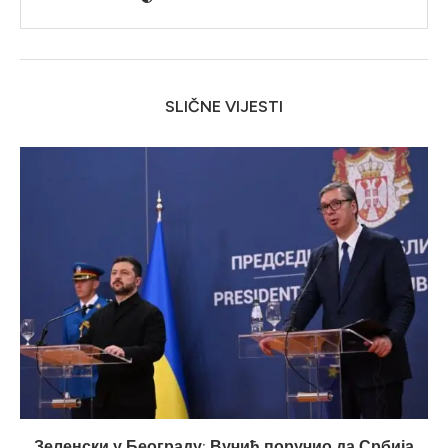
SLIČNE VIJESTI
Зеленски у Београду: Вучић поручио да Србија