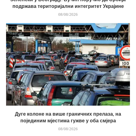
подржава територијални интегритет Украјине
08/08/2026
Дуге колоне на више граничних прелаза, на
појединим мјестима гужве у оба смјера
08/08/2026