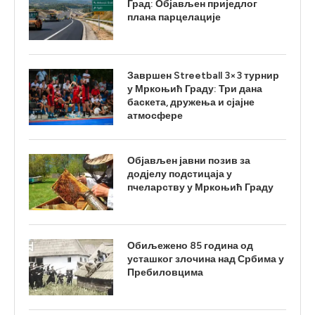
Град: Објављен приједлог
плана парцелације
Завршен Streetball 3×3 турнир
у Мркоњић Граду: Три дана
баскета, дружења и сјајне
атмосфере
Објављен јавни позив за
додјелу подстицаја у
пчеларству у Мркоњић Граду
Обиљежено 85 година од
усташког злочина над Србима у
Пребиловцима