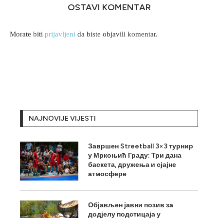
OSTAVI KOMENTAR
Morate biti
prijavljeni
da biste objavili komentar.
NAJNOVIJE VIJESTI
Завршен Streetball 3×3 турнир
у Мркоњић Граду: Три дана
баскета, дружења и сјајне
атмосфере
Објављен јавни позив за
додјелу подстицаја у