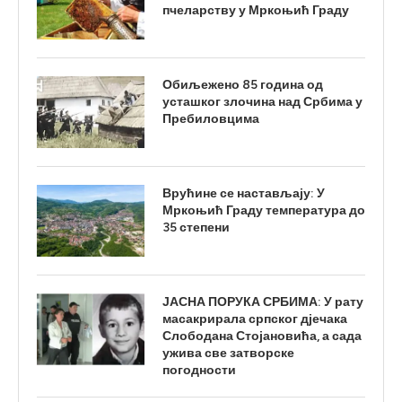
пчеларству у Мркоњић Граду
Обиљежено 85 година од
усташког злочина над Србима у
Пребиловцима
Врућине се настављају: У
Мркоњић Граду температура до
35 степени
ЈАСНА ПОРУКА СРБИМА: У рату
масакрирала српског дјечака
Слободана Стојановића, а сада
ужива све затворске
погодности