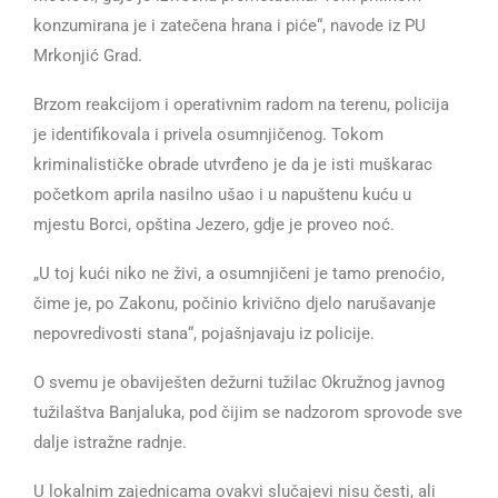
konzumirana je i zatečena hrana i piće“, navode iz PU
Mrkonjić Grad.
Brzom reakcijom i operativnim radom na terenu, policija
je identifikovala i privela osumnjičenog. Tokom
kriminalističke obrade utvrđeno je da je isti muškarac
početkom aprila nasilno ušao i u napuštenu kuću u
mjestu Borci, opština Jezero, gdje je proveo noć.
„U toj kući niko ne živi, a osumnjičeni je tamo prenoćio,
čime je, po Zakonu, počinio krivično djelo narušavanje
nepovredivosti stana“, pojašnjavaju iz policije.
O svemu je obaviješten dežurni tužilac Okružnog javnog
tužilaštva Banjaluka, pod čijim se nadzorom sprovode sve
dalje istražne radnje.
U lokalnim zajednicama ovakvi slučajevi nisu česti, ali