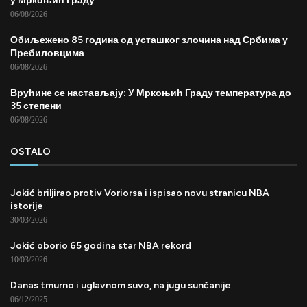
у Мркоњић Граду
06/08/2026
Обиљежено 85 година од усташког злочина над Србима у
Пребиловцима
06/08/2026
Врућине се настављају: У Мркоњић Граду температура до
35 степени
06/08/2026
OSTALO
Jokić briljirao protiv Voriorsa i ispisao novu stranicu NBA
istorije
30/03/2026
Jokić oborio 65 godina star NBA rekord
10/03/2026
Danas tmurno i uglavnom suvo, na jugu sunčanije
06/12/2025