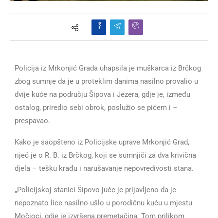
Policija iz Mrkonjić Grada uhapsila je muškarca iz Brčkog
zbog sumnje da je u proteklim danima nasilno provalio u
dvije kuće na području Šipova i Jezera, gdje je, između
ostalog, priredio sebi obrok, poslužio se pićem i –
prespavao.
Kako je saopšteno iz Policijske uprave Mrkonjić Grad,
riječ je o R. B. iz Brčkog, koji se sumnjiči za dva krivična
djela – tešku krađu i narušavanje nepovredivosti stana.
„Policijskoj stanici Šipovo juče je prijavljeno da je
nepoznato lice nasilno ušlo u porodičnu kuću u mjestu
Močioci, gdje je izvršena premetačina. Tom prilikom