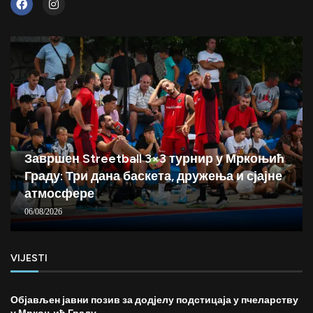
Завршен Streetball 3×3 турнир у Мркоњић
Граду: Три дана баскета, дружења и сјајне
атмосфере
06/08/2026
VIJESTI
Објављен јавни позив за додјелу подстицаја у пчеларству