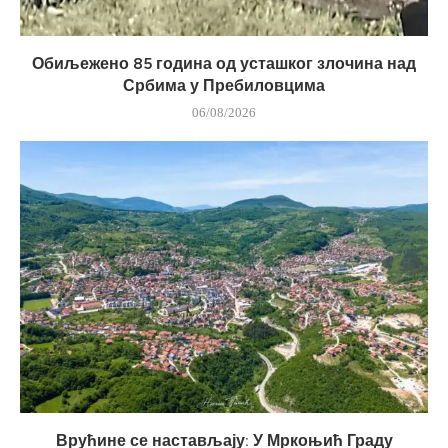
Обиљежено 85 година од усташког злочина над
Србима у Пребиловцима
06/08/2026
Врућине се настављају: У Мркоњић Граду