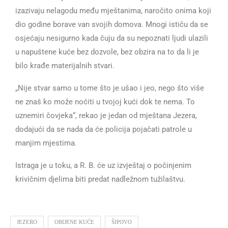
izazivaju nelagodu među mještanima, naročito onima koji
dio godine borave van svojih domova. Mnogi ističu da se
osjećaju nesigurno kada čuju da su nepoznati ljudi ulazili
u napuštene kuće bez dozvole, bez obzira na to da li je
bilo krađe materijalnih stvari.
„Nije stvar samo u tome što je ušao i jeo, nego što više
ne znaš ko može noćiti u tvojoj kući dok te nema. To
uznemiri čovjeka“, rekao je jedan od mještana Jezera,
dodajući da se nada da će policija pojačati patrole u
manjim mjestima.
Istraga je u toku, a R. B. će uz izvještaj o počinjenim
krivičnim djelima biti predat nadležnom tužilaštvu.
JEZERO
OBIJENE KUĆE
ŠIPOVO