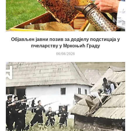
Објављен јавни позив за додјелу подстицаја у
пчеларству у Мркоњић Граду
06/08/2026