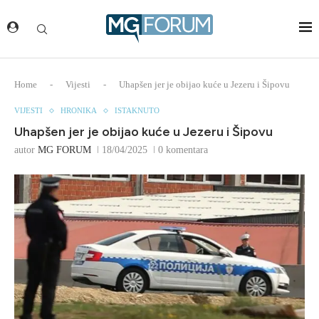
Home
-
Vijesti
-
Uhapšen jer je obijao kuće u Jezeru i Šipovu
VIJESTI
HRONIKA
ISTAKNUTO
Uhapšen jer je obijao kuće u Jezeru i Šipovu
autor
MG FORUM
18/04/2025
0 komentara