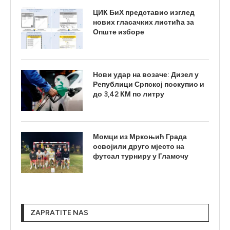
ЦИК БиХ представио изглед
нових гласачких листића за
Опште изборе
Нови удар на возаче: Дизел у
Републици Српској поскупио и
до 3,42 КМ по литру
Момци из Мркоњић Града
освојили друго мјесто на
футсал турниру у Гламочу
ZAPRATITE NAS