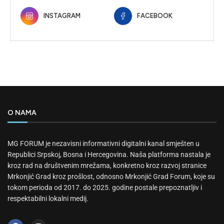
INSTAGRAM
FACEBOOK
O NAMA
MG FORUM je nezavisni informativni digitalni kanal smješten u
Republici Srpskoj, Bosna i Hercegovina. Naša platforma nastala je
kroz rad na društvenim mrežama, konkretno kroz razvoj stranice
Mrkonjić Grad kroz prošlost, odnosno Mrkonjić Grad Forum, koje su
tokom perioda od 2017. do 2025. godine postale prepoznatljiv i
respektabilni lokalni medij.