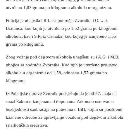
utvrđeno 1,83 grama po kilogramu alkohola u organizmu.
Policija je uhapsila i R.L. sa područja Zvornika i O.L. iz
Bratunca, kod kojih je utvrđeno po 1,52 grama po kilogramu
alkohola, kao i S.R. iz Osmaka, kod kojeg je izmjereno 1,55
grama po kilogramu.
Zbog vožnje pod dejstvom alkohola uhapšeni su i A.G. i M.B,
obojica sa područja Zvornika. Kod njih je utvrđeno prisustvo
alkohola u organizmu od 1,58, odnosno 1,57 grama po
kilogramu.
Iz Policijske uprave Zvornik podsjećaju da je od 27. maja na
snazi Zakon o izmjenama i dopunama Zakona o osnovama
bezbjednosti saobraćaja na putevima u BiH, kojim su pooštrene
kaznene odredbe za upravljanje vozilom pod dejstvom alkohola
i narkotičkih sredstava.