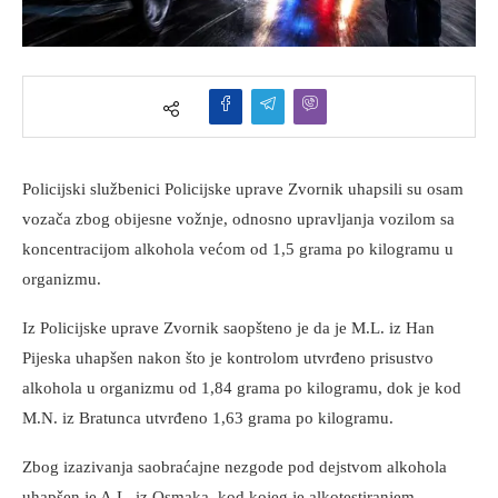
Policijski službenici Policijske uprave Zvornik uhapsili su osam
vozača zbog obijesne vožnje, odnosno upravljanja vozilom sa
koncentracijom alkohola većom od 1,5 grama po kilogramu u
organizmu.
Iz Policijske uprave Zvornik saopšteno je da je M.L. iz Han
Pijeska uhapšen nakon što je kontrolom utvrđeno prisustvo
alkohola u organizmu od 1,84 grama po kilogramu, dok je kod
M.N. iz Bratunca utvrđeno 1,63 grama po kilogramu.
Zbog izazivanja saobraćajne nezgode pod dejstvom alkohola
uhapšen je A.L. iz Osmaka, kod kojeg je alkotestiranjem