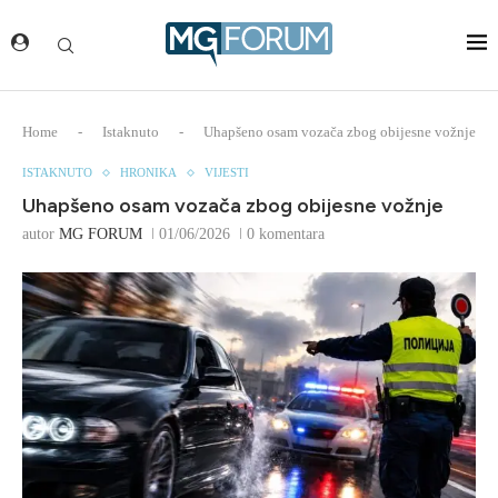
Home
-
Istaknuto
-
Uhapšeno osam vozača zbog obijesne vožnje
ISTAKNUTO
HRONIKA
VIJESTI
Uhapšeno osam vozača zbog obijesne vožnje
autor
MG FORUM
01/06/2026
0 komentara