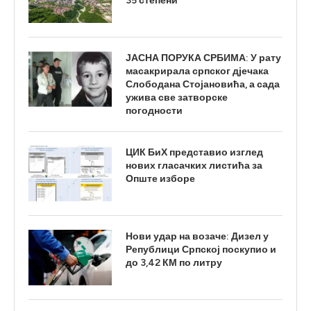
35 степени
ЈАСНА ПОРУКА СРБИМА: У рату
масакрирала српског дјечака
Слободана Стојановића, а сада
ужива све затворске
погодности
ЦИК БиХ представио изглед
нових гласачких листића за
Опште изборе
Нови удар на возаче: Дизел у
Републици Српској поскупио и
до 3,42 КМ по литру