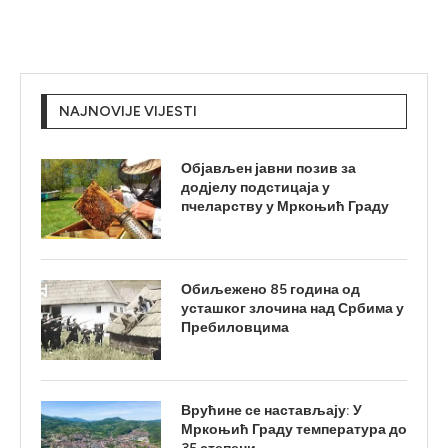
NAJNOVIJE VIJESTI
Објављен јавни позив за
додјелу подстицаја у
пчеларству у Мркоњић Граду
Обиљежено 85 година од
усташког злочина над Србима у
Пребиловцима
Врућине се настављају: У
Мркоњић Граду температура до