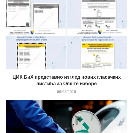
ЦИК БиХ представио изглед нових гласачких
листића за Опште изборе
06/08/2026