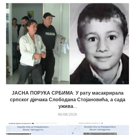
ЈАСНА ПОРУКА СРБИМА: У рату масакрирала
српског дјечака Слободана Стојановића, а сада
ужива...
06/08/2026