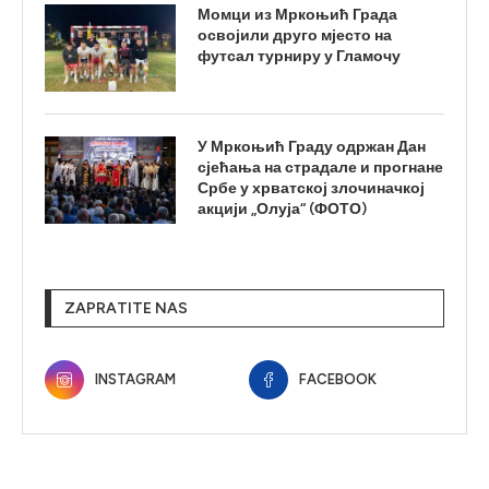
Момци из Мркоњић Града
освојили друго мјесто на
футсал турниру у Гламочу
У Мркоњић Граду одржан Дан
сјећања на страдале и прогнане
Србе у хрватској злочиначкој
акцији „Олуја“ (ФОТО)
ZAPRATITE NAS
INSTAGRAM
FACEBOOK