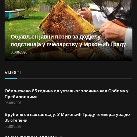
Објављен јавни позив за додјелу
подстицаја у пчеларству у Мркоњић Граду
06/08/2026
VIJESTI
Обиљежено 85 година од усташког злочина над Србима у
Пребиловцима
06/08/2026
Врућине се настављају: У Мркоњић Граду температура до
35 степени
06/08/2026