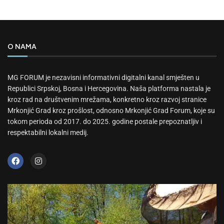
O NAMA
MG FORUM je nezavisni informativni digitalni kanal smješten u
Republici Srpskoj, Bosna i Hercegovina. Naša platforma nastala je
kroz rad na društvenim mrežama, konkretno kroz razvoj stranice
Mrkonjić Grad kroz prošlost, odnosno Mrkonjić Grad Forum, koje su
tokom perioda od 2017. do 2025. godine postale prepoznatljiv i
respektabilni lokalni medij.