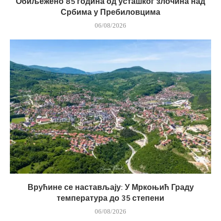
Обиљежено 85 година од усташког злочина над
Србима у Пребиловцима
06/08/2026
Врућине се настављају: У Мркоњић Граду
температура до 35 степени
06/08/2026