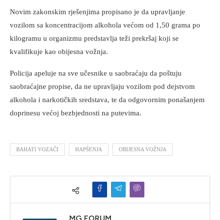
Novim zakonskim rješenjima propisano je da upravljanje
vozilom sa koncentracijom alkohola većom od 1,50 grama po
kilogramu u organizmu predstavlja teži prekršaj koji se
kvalifikuje kao obijesna vožnja.
Policija apeluje na sve učesnike u saobraćaju da poštuju
saobraćajne propise, da ne upravljaju vozilom pod dejstvom
alkohola i narkotičkih sredstava, te da odgovornim ponašanjem
doprinesu većoj bezbjednosti na putevima.
BAHATI VOZAČI
HAPŠENJA
OBIJESNA VOŽNJA
MG FORUM