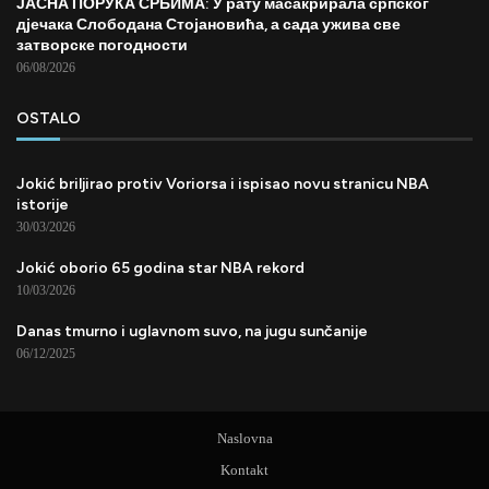
ЈАСНА ПОРУКА СРБИМА: У рату масакрирала српског
дјечака Слободана Стојановића, а сада ужива све
затворске погодности
06/08/2026
OSTALO
Jokić briljirao protiv Voriorsa i ispisao novu stranicu NBA
istorije
30/03/2026
Jokić oborio 65 godina star NBA rekord
10/03/2026
Danas tmurno i uglavnom suvo, na jugu sunčanije
06/12/2025
Naslovna
Kontakt