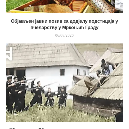
Објављен јавни позив за додјелу подстицаја у
пчеларству у Мркоњић Граду
06/08/2026