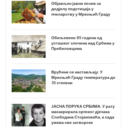
Објављен јавни позив за
додјелу подстицаја у
пчеларству у Мркоњић Граду
Обиљежено 85 година од
усташког злочина над Србима у
Пребиловцима
Врућине се настављају: У
Мркоњић Граду температура до
35 степени
ЈАСНА ПОРУКА СРБИМА: У рату
масакрирала српског дјечака
Слободана Стојановића, а сада
ужива све затворске