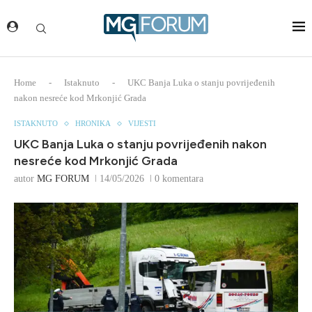
Home
-
Istaknuto
-
UKC Banja Luka o stanju povrijeđenih
nakon nesreće kod Mrkonjić Grada
ISTAKNUTO
HRONIKA
VIJESTI
UKC Banja Luka o stanju povrijeđenih nakon
nesreće kod Mrkonjić Grada
autor
MG FORUM
14/05/2026
0 komentara