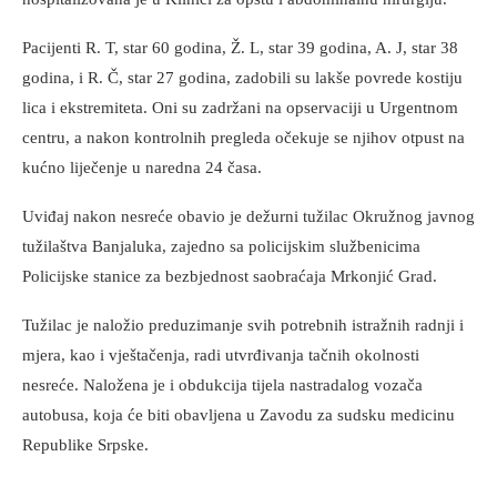
Pacijenti R. T, star 60 godina, Ž. L, star 39 godina, A. J, star 38
godina, i R. Č, star 27 godina, zadobili su lakše povrede kostiju
lica i ekstremiteta. Oni su zadržani na opservaciji u Urgentnom
centru, a nakon kontrolnih pregleda očekuje se njihov otpust na
kućno liječenje u naredna 24 časa.
Uviđaj nakon nesreće obavio je dežurni tužilac Okružnog javnog
tužilaštva Banjaluka, zajedno sa policijskim službenicima
Policijske stanice za bezbjednost saobraćaja Mrkonjić Grad.
Tužilac je naložio preduzimanje svih potrebnih istražnih radnji i
mjera, kao i vještačenja, radi utvrđivanja tačnih okolnosti
nesreće. Naložena je i obdukcija tijela nastradalog vozača
autobusa, koja će biti obavljena u Zavodu za sudsku medicinu
Republike Srpske.