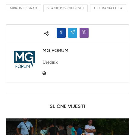
MRKONJIC GRAD
STANJE POVRIJEĐENIH
UKC BANJA LUKA
MG FORUM
Urednik
SLIČNE VIJESTI