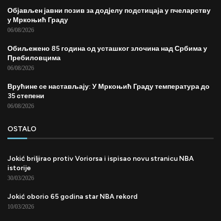
Објављен јавни позив за додјелу подстицаја у пчеларству
у Мркоњић Граду
06/08/2026
Обиљежено 85 година од усташког злочина над Србима у
Пребиловцима
06/08/2026
Врућине се настављају: У Мркоњић Граду температура до
35 степени
06/08/2026
OSTALO
Jokić briljirao protiv Voriorsa i ispisao novu stranicu NBA
istorije
30/03/2026
Jokić oborio 65 godina star NBA rekord
10/03/2026