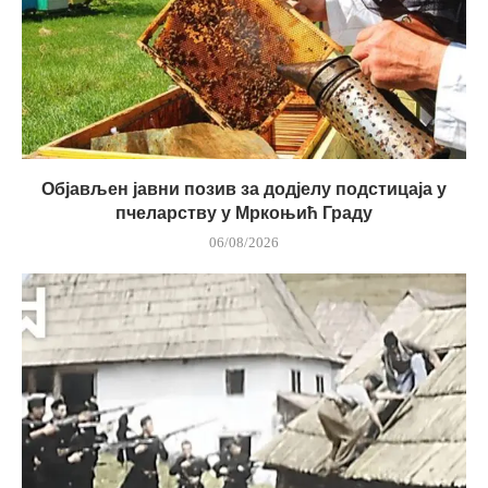
Објављен јавни позив за додјелу подстицаја у
пчеларству у Мркоњић Граду
06/08/2026