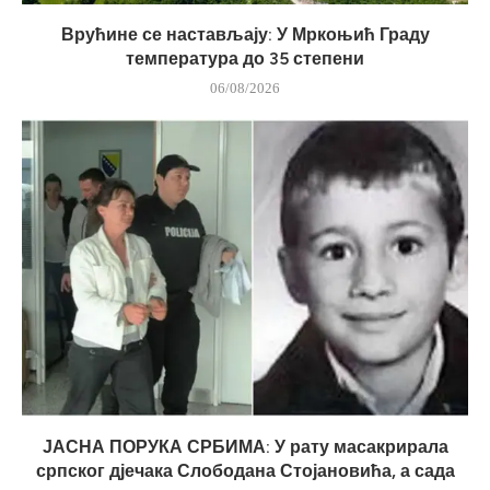
Врућине се настављају: У Мркоњић Граду
температура до 35 степени
06/08/2026
ЈАСНА ПОРУКА СРБИМА: У рату масакрирала
српског дјечака Слободана Стојановића, а сада