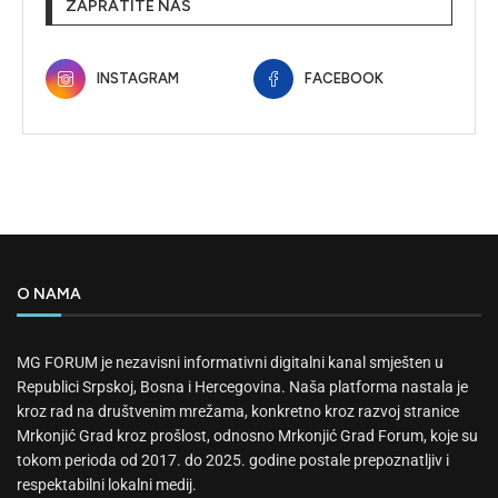
ZAPRATITE NAS
INSTAGRAM
FACEBOOK
O NAMA
MG FORUM je nezavisni informativni digitalni kanal smješten u
Republici Srpskoj, Bosna i Hercegovina. Naša platforma nastala je
kroz rad na društvenim mrežama, konkretno kroz razvoj stranice
Mrkonjić Grad kroz prošlost, odnosno Mrkonjić Grad Forum, koje su
tokom perioda od 2017. do 2025. godine postale prepoznatljiv i
respektabilni lokalni medij.