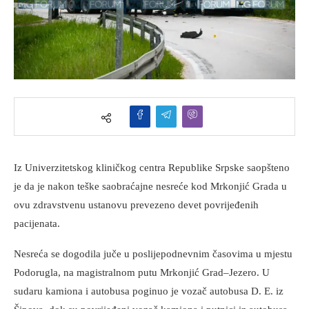
Iz Univerzitetskog kliničkog centra Republike Srpske saopšteno
je da je nakon teške saobraćajne nesreće kod Mrkonjić Grada u
ovu zdravstvenu ustanovu prevezeno devet povrijeđenih
pacijenata.
Nesreća se dogodila juče u poslijepodnevnim časovima u mjestu
Podorugla, na magistralnom putu Mrkonjić Grad–Jezero. U
sudaru kamiona i autobusa poginuo je vozač autobusa D. E. iz