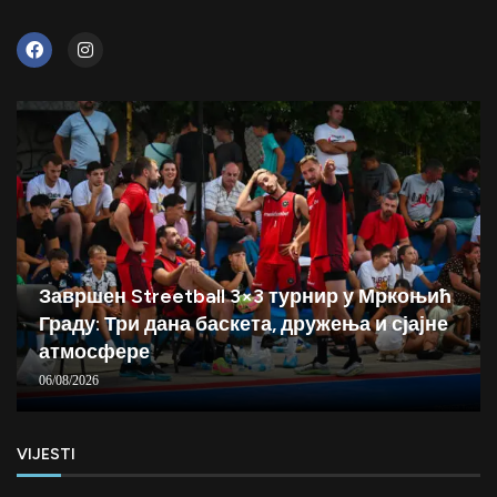
Завршен Streetball 3×3 турнир у Мркоњић
Граду: Три дана баскета, дружења и сјајне
атмосфере
06/08/2026
VIJESTI