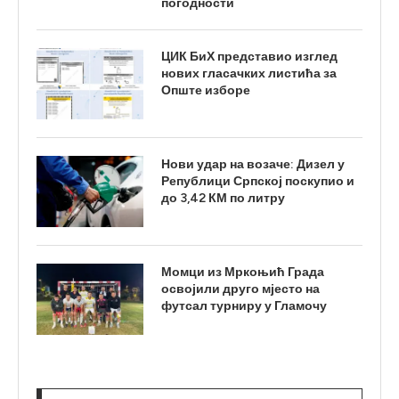
погодности
ЦИК БиХ представио изглед
нових гласачких листића за
Опште изборе
Нови удар на возаче: Дизел у
Републици Српској поскупио и
до 3,42 КМ по литру
Момци из Мркоњић Града
освојили друго мјесто на
футсал турниру у Гламочу