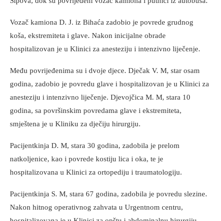
Šipova, dok su povrijeđeni vozač kamiona i putnici iz autobusa.
Vozač kamiona D. J. iz Bihaća zadobio je povrede grudnog
koša, ekstremiteta i glave. Nakon inicijalne obrade
hospitalizovan je u Klinici za anesteziju i intenzivno liječenje.
Među povrijeđenima su i dvoje djece. Dječak V. M, star osam
godina, zadobio je povredu glave i hospitalizovan je u Klinici za
anesteziju i intenzivno liječenje. Djevojčica M. M, stara 10
godina, sa površinskim povredama glave i ekstremiteta,
smještena je u Kliniku za dječiju hirurgiju.
Pacijentkinja D. M, stara 30 godina, zadobila je prelom
natkoljenice, kao i povrede kostiju lica i oka, te je
hospitalizovana u Klinici za ortopediju i traumatologiju.
Pacijentkinja S. M, stara 67 godina, zadobila je povredu slezine.
Nakon hitnog operativnog zahvata u Urgentnom centru,
hospitalizovana je u Klinici za opštu i abdominalnu hirurgiju.