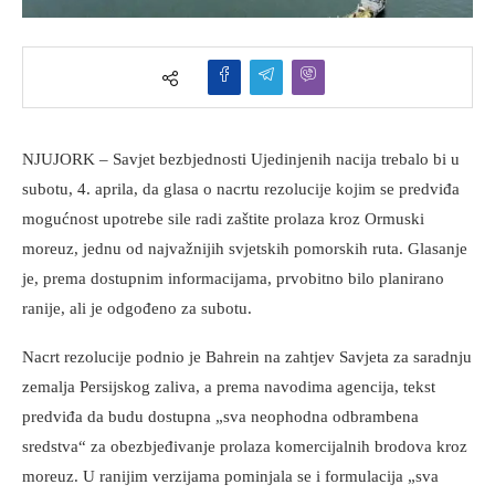
NJUJORK – Savjet bezbjednosti Ujedinjenih nacija trebalo bi u
subotu, 4. aprila, da glasa o nacrtu rezolucije kojim se predviđa
mogućnost upotrebe sile radi zaštite prolaza kroz Ormuski
moreuz, jednu od najvažnijih svjetskih pomorskih ruta. Glasanje
je, prema dostupnim informacijama, prvobitno bilo planirano
ranije, ali je odgođeno za subotu.
Nacrt rezolucije podnio je Bahrein na zahtjev Savjeta za saradnju
zemalja Persijskog zaliva, a prema navodima agencija, tekst
predviđa da budu dostupna „sva neophodna odbrambena
sredstva“ za obezbjeđivanje prolaza komercijalnih brodova kroz
moreuz. U ranijim verzijama pominjala se i formulacija „sva