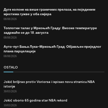
Дуге колоне на више граничних прелаза, на појединим
мјестима гужве у оба смјера
08/08/2026
Топлотни талас у Мркоњић Граду: Високе температуре
задржаће се до 18. августа
08/08/2026
Ауто-пут Бања Лука–Мркоњић Град: Објављен приједлог
плана парцелације
08/08/2026
OSTALO
Jokić briljirao protiv Voriorsa i ispisao novu stranicu NBA
istorije
30/03/2026
Jokić oborio 65 godina star NBA rekord
10/03/2026