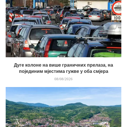
Дуге колоне на више граничних прелаза, на
појединим мјестима гужве у оба смјера
08/08/2026