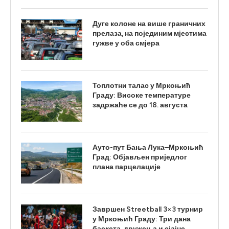
Дуге колоне на више граничних
прелаза, на појединим мјестима
гужве у оба смјера
Топлотни талас у Мркоњић
Граду: Високе температуре
задржаће се до 18. августа
Ауто-пут Бања Лука–Мркоњић
Град: Објављен приједлог
плана парцелације
Завршен Streetball 3×3 турнир
у Мркоњић Граду: Три дана
баскета, дружења и сјајне