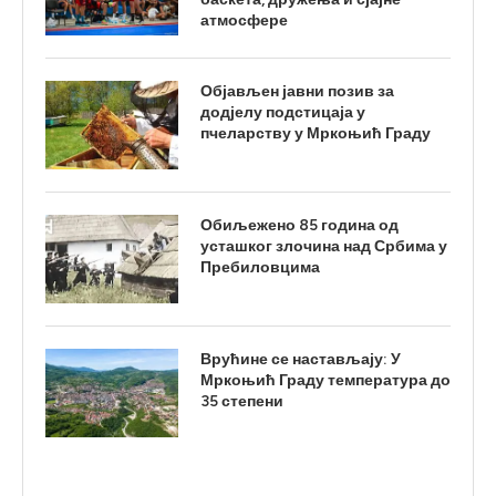
атмосфере
Објављен јавни позив за
додјелу подстицаја у
пчеларству у Мркоњић Граду
Обиљежено 85 година од
усташког злочина над Србима у
Пребиловцима
Врућине се настављају: У
Мркоњић Граду температура до
35 степени