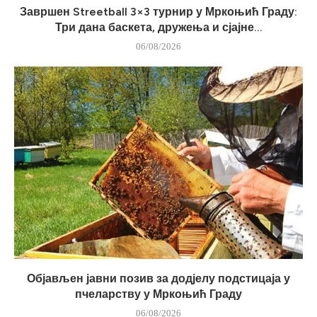
Завршен Streetball 3×3 турнир у Мркоњић Граду:
Три дана баскета, дружења и сјајне...
06/08/2026
Објављен јавни позив за додјелу подстицаја у
пчеларству у Мркоњић Граду
06/08/2026