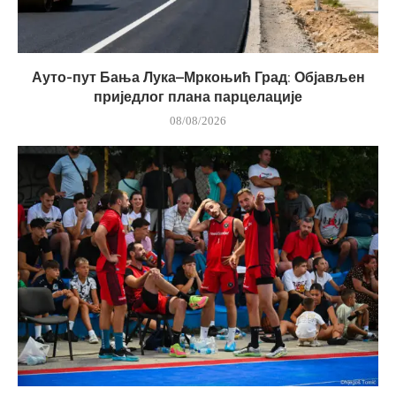
Ауто-пут Бања Лука–Мркоњић Град: Објављен
приједлог плана парцелације
08/08/2026