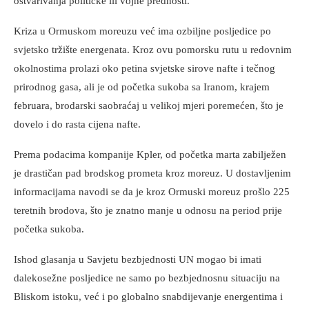
ostvarivanja političke ili vojne prednosti.
Kriza u Ormuskom moreuzu već ima ozbiljne posljedice po
svjetsko tržište energenata. Kroz ovu pomorsku rutu u redovnim
okolnostima prolazi oko petina svjetske sirove nafte i tečnog
prirodnog gasa, ali je od početka sukoba sa Iranom, krajem
februara, brodarski saobraćaj u velikoj mjeri poremećen, što je
dovelo i do rasta cijena nafte.
Prema podacima kompanije Kpler, od početka marta zabilježen
je drastičan pad brodskog prometa kroz moreuz. U dostavljenim
informacijama navodi se da je kroz Ormuski moreuz prošlo 225
teretnih brodova, što je znatno manje u odnosu na period prije
početka sukoba.
Ishod glasanja u Savjetu bezbjednosti UN mogao bi imati
dalekosežne posljedice ne samo po bezbjednosnu situaciju na
Bliskom istoku, već i po globalno snabdijevanje energentima i