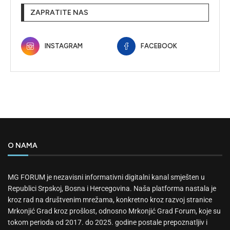
ZAPRATITE NAS
INSTAGRAM
FACEBOOK
O NAMA
MG FORUM je nezavisni informativni digitalni kanal smješten u
Republici Srpskoj, Bosna i Hercegovina. Naša platforma nastala je
kroz rad na društvenim mrežama, konkretno kroz razvoj stranice
Mrkonjić Grad kroz prošlost, odnosno Mrkonjić Grad Forum, koje su
tokom perioda od 2017. do 2025. godine postale prepoznatljiv i