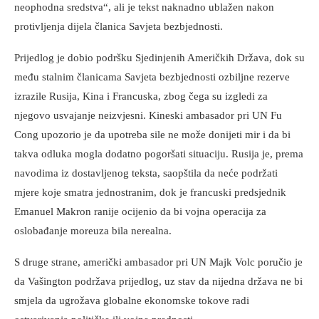
neophodna sredstva“, ali je tekst naknadno ublažen nakon
protivljenja dijela članica Savjeta bezbjednosti.
Prijedlog je dobio podršku Sjedinjenih Američkih Država, dok su
među stalnim članicama Savjeta bezbjednosti ozbiljne rezerve
izrazile Rusija, Kina i Francuska, zbog čega su izgledi za
njegovo usvajanje neizvjesni. Kineski ambasador pri UN Fu
Cong upozorio je da upotreba sile ne može donijeti mir i da bi
takva odluka mogla dodatno pogoršati situaciju. Rusija je, prema
navodima iz dostavljenog teksta, saopštila da neće podržati
mjere koje smatra jednostranim, dok je francuski predsjednik
Emanuel Makron ranije ocijenio da bi vojna operacija za
oslobađanje moreuza bila nerealna.
S druge strane, američki ambasador pri UN Majk Volc poručio je
da Vašington podržava prijedlog, uz stav da nijedna država ne bi
smjela da ugrožava globalne ekonomske tokove radi