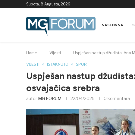
Subota, 8 Augusta, 2026
NASLOVNA
S
Home
-
Vijesti
-
Uspješan nastup džudista: Ana M
VIJESTI
ISTAKNUTO
SPORT
Uspješan nastup džudista
osvajačica srebra
autor
MG FORUM
22/04/2025
0 komentara