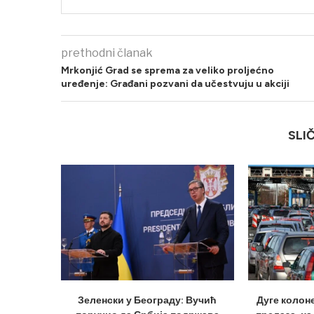
prethodni članak
Mrkonjić Grad se sprema za veliko proljećno
uređenje: Građani pozvani da učestvuju u akciji
SLI
Зеленски у Београду: Вучић
Дуге колон