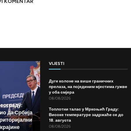
VI KOMENTAR
VIJESTI
Дуге колоне на више граничних
прелаза, на појединим мјестима гужве
у оба смјера
08/08/2026
Београду:
Топлотни талас у Мркоњић Граду:
ио да Србија
Високе температуре задржаће се до
риторијални
18. августа
Украјине
08/08/2026