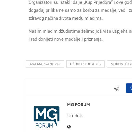
Organizatori su istakli da je „Kup Prijedora“ i ove g
događaj prilika ne samo za borbu za medalje, već i z
zdravog načina života među mladima.
Našim mladim džudistima želimo još više uspjeha n
i rad donijeti nove medalje i priznanja.
ANA MARKANOVIĆ
DŽUDO KLUB ATOS
MRKONJIĆ G
MG FORUM
Urednik