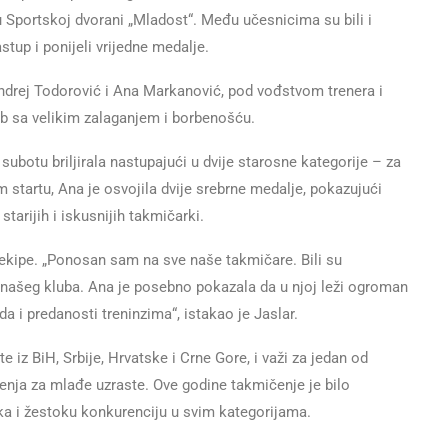
 u Sportskoj dvorani „Mladost“. Među učesnicima su bili i
stup i ponijeli vrijedne medalje.
ndrej Todorović i Ana Markanović, pod vođstvom trenera i
lub sa velikim zalaganjem i borbenošću.
ubotu briljirala nastupajući u dvije starosne kategorije – za
 startu, Ana je osvojila dvije srebrne medalje, pokazujući
tarijih i iskusnijih takmičarki.
 ekipe. „Ponosan sam na sve naše takmičare. Bili su
je našeg kluba. Ana je posebno pokazala da u njoj leži ogroman
da i predanosti treninzima“, istakao je Jaslar.
e iz BiH, Srbije, Hrvatske i Crne Gore, i važi za jedan od
enja za mlađe uzraste. Ove godine takmičenje je bilo
ika i žestoku konkurenciju u svim kategorijama.