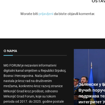
OSTA
Morate biti
prijavljeni
da biste objavili komentar.
O NAMA
MG FORUM je nezavisni informativni
digitalni kanal smješten u Republici Srpskoj,
Bosna i Hercegovina. Naša platforma
nastala je kroz rad na društvenim
Зеленски у 
mrežama, konkretno kroz razvoj stranice
Вучић поруч
Mrkonjić Grad kroz prošlost, odnosno
подржава те
Mrkonjić Grad Forum, koje su tokom
интегритет 
perioda od 2017. do 2025. godine postale