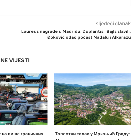
sljedeći članak
Laureus nagrade u Madridu: Duplantis i Bajls slavili,
Đoković odao počast Nadalu i Alkarazu
ČNE VIJESTI
е на више граничних
Топлотни талас у Мркоњић Граду: