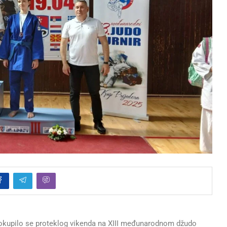
 okupilo se proteklog vikenda na XIII međunarodnom džudo