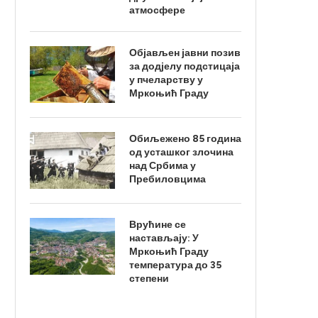
атмосфере
Објављен јавни позив
за додјелу подстицаја
у пчеларству у
Мркоњић Граду
Обиљежено 85 година
од усташког злочина
над Србима у
Пребиловцима
Врућине се
настављају: У
Мркоњић Граду
температура до 35
степени