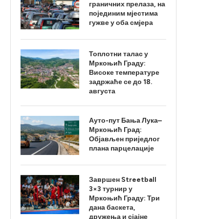
граничних прелаза, на
појединим мјестима
гужве у оба смјера
Топлотни талас у
Мркоњић Граду:
Високе температуре
задржаће се до 18.
августа
Ауто-пут Бања Лука–
Мркоњић Град:
Објављен приједлог
плана парцелације
Завршен Streetball
3×3 турнир у
Мркоњић Граду: Три
дана баскета,
дружења и сјајне