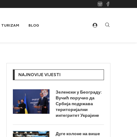
TURIZAM
BLOG
NAJNOVIJE VIJESTI
Зеленски у Београду:
Вучић поручио да
Србија подржава
територијални
интегритет Украјине
Дуге колоне на више