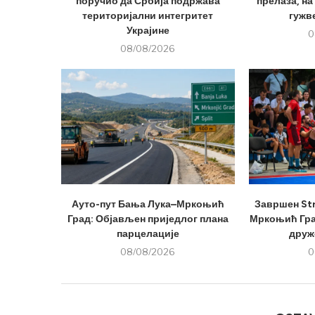
поручио да Србија подржава
прелаза, на
територијални интегритет
гужве
Украјине
0
08/08/2026
Ауто-пут Бања Лука–Мркоњић
Завршен Str
Град: Објављен приједлог плана
Мркоњић Град
парцелације
друже
08/08/2026
0