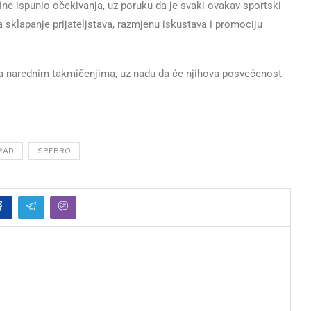
odine ispunio očekivanja, uz poruku da je svaki ovakav sportski
a sklapanje prijateljstava, razmjenu iskustava i promociju
a narednim takmičenjima, uz nadu da će njihova posvećenost
RAD
SREBRO