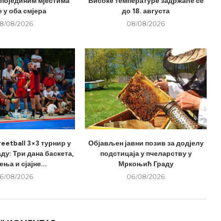
 појединим мјестима
Високе температуре задржаће се
 у оба смјера
до 18. августа
8/08/2026
08/08/2026
eetball 3×3 турнир у
Објављен јавни позив за додјелу
у: Три дана баскета,
подстицаја у пчеларству у
ња и сјајне...
Мркоњић Граду
6/08/2026
06/08/2026