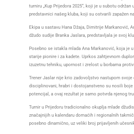
turniru „Kup Prijedora 2025“, koji je u subotu održan
predstavnici našeg kluba, koji su ostvarili zapažen na
Ekipa u sastavu Hana Džaja, Dimitrije Markanović, A
džudo sudije Branka Jaslara, predstavljala je svoj k
Posebno se istakla mlada Ana Markanović, koja je u s
starije pionire i za kadete. Uprkos zahtjevnom duplom
izuzetnu tehniku, upornost i zrelost u borbama protiv s
Trener Jaslar nije krio zadovoljstvo nastupom svoje
disciplinovani, hrabri i dostojanstveno su nosili bo
potencijal, a ovaj rezultat je samo potvrda njenog tru
Turnir u Prijedoru tradicionalno okuplja mlade džudist
značajnijih u kalendaru domaćih i regionalnih takmič
posebno dinamično, uz veliki broj prijavljenih učesn