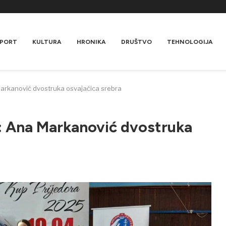
PORT
KULTURA
HRONIKA
DRUŠTVO
TEHNOLOGIJA
arkanović dvostruka osvajačica srebra
: Ana Markanović dvostruka