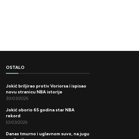
OSTALO
Jokić briljirao protiv Voriorsa i ispisao
novu stranicu NBA istorije
30/03/2026
Jokić oborio 65 godina star NBA
rekord
10/03/2026
Danas tmurno i uglavnom suvo, na jugu