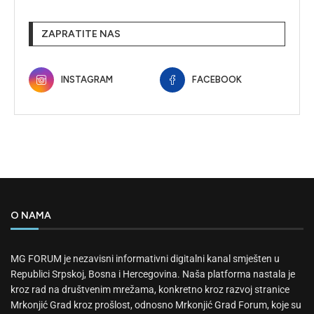
ZAPRATITE NAS
INSTAGRAM
FACEBOOK
O NAMA
MG FORUM je nezavisni informativni digitalni kanal smješten u
Republici Srpskoj, Bosna i Hercegovina. Naša platforma nastala je
kroz rad na društvenim mrežama, konkretno kroz razvoj stranice
Mrkonjić Grad kroz prošlost, odnosno Mrkonjić Grad Forum, koje su