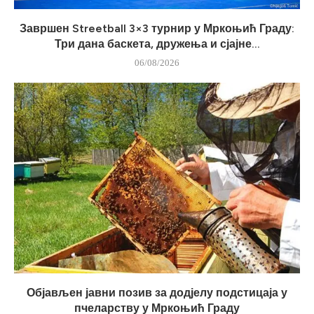
Завршен Streetball 3×3 турнир у Мркоњић Граду:
Три дана баскета, дружења и сјајне...
06/08/2026
Објављен јавни позив за додјелу подстицаја у
пчеларству у Мркоњић Граду