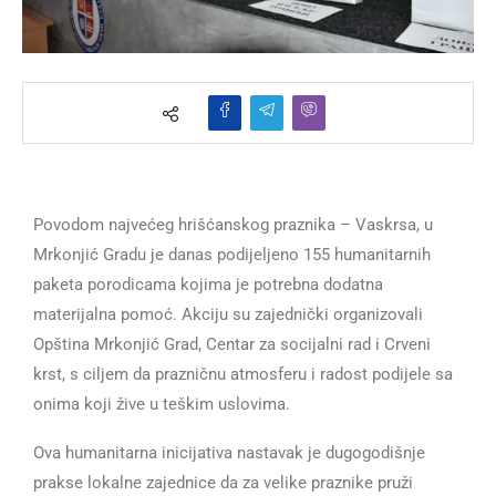
Povodom najvećeg hrišćanskog praznika – Vaskrsa, u
Mrkonjić Gradu je danas podijeljeno 155 humanitarnih
paketa porodicama kojima je potrebna dodatna
materijalna pomoć. Akciju su zajednički organizovali
Opština Mrkonjić Grad, Centar za socijalni rad i Crveni
krst, s ciljem da prazničnu atmosferu i radost podijele sa
onima koji žive u teškim uslovima.
Ova humanitarna inicijativa nastavak je dugogodišnje
prakse lokalne zajednice da za velike praznike pruži