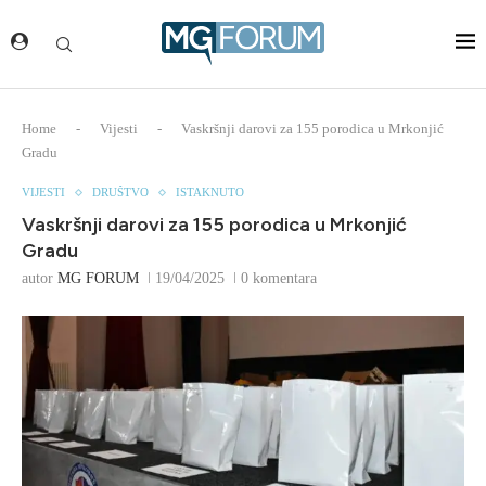
Home
-
Vijesti
-
Vaskršnji darovi za 155 porodica u Mrkonjić
Gradu
VIJESTI
DRUŠTVO
ISTAKNUTO
Vaskršnji darovi za 155 porodica u Mrkonjić
Gradu
autor
MG FORUM
19/04/2025
0 komentara