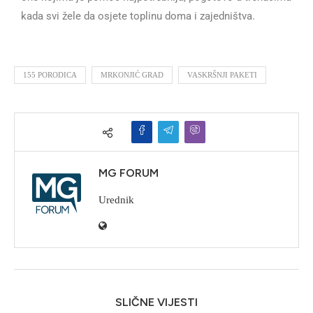
kada svi žele da osjete toplinu doma i zajedništva.
155 PORODICA
MRKONJIĆ GRAD
VASKRŠNJI PAKETI
MG FORUM
Urednik
SLIČNE VIJESTI