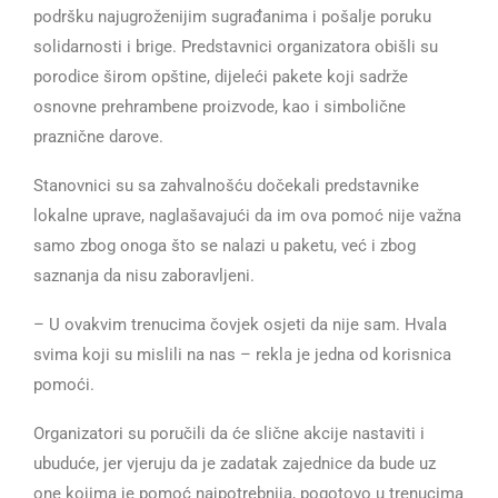
podršku najugroženijim sugrađanima i pošalje poruku
solidarnosti i brige. Predstavnici organizatora obišli su
porodice širom opštine, dijeleći pakete koji sadrže
osnovne prehrambene proizvode, kao i simbolične
praznične darove.
Stanovnici su sa zahvalnošću dočekali predstavnike
lokalne uprave, naglašavajući da im ova pomoć nije važna
samo zbog onoga što se nalazi u paketu, već i zbog
saznanja da nisu zaboravljeni.
– U ovakvim trenucima čovjek osjeti da nije sam. Hvala
svima koji su mislili na nas – rekla je jedna od korisnica
pomoći.
Organizatori su poručili da će slične akcije nastaviti i
ubuduće, jer vjeruju da je zadatak zajednice da bude uz
one kojima je pomoć najpotrebnija, pogotovo u trenucima