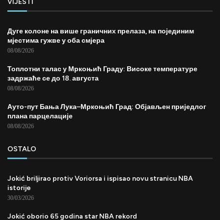
VIJESTI
Дуге колоне на више граничних прелаза, на појединим
мјестима гужве у оба смјера
08/08/2026
Топлотни талас у Мркоњић Граду: Високе температуре
задржаће се до 18. августа
08/08/2026
Ауто-пут Бања Лука–Мркоњић Град: Објављен приједлог
плана парцелације
08/08/2026
OSTALO
Jokić briljirao protiv Voriorsa i ispisao novu stranicu NBA
istorije
30/03/2026
Jokić oborio 65 godina star NBA rekord