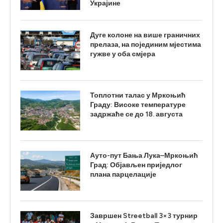
Украјине
Дуге колоне на више граничних
прелаза, на појединим мјестима
гужве у оба смјера
Топлотни талас у Мркоњић
Граду: Високе температуре
задржаће се до 18. августа
Ауто-пут Бања Лука–Мркоњић
Град: Објављен приједлог
плана парцелације
Завршен Streetball 3×3 турнир