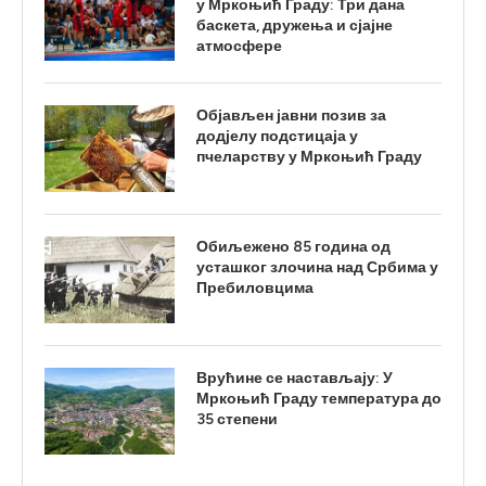
у Мркоњић Граду: Три дана
баскета, дружења и сјајне
атмосфере
Објављен јавни позив за
додјелу подстицаја у
пчеларству у Мркоњић Граду
Обиљежено 85 година од
усташког злочина над Србима у
Пребиловцима
Врућине се настављају: У
Мркоњић Граду температура до
35 степени