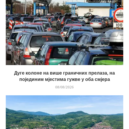
Дуге колоне на више граничних прелаза, на
појединим мјестима гужве у оба смјера
08/08/2026