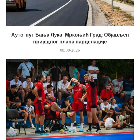
Ауто-пут Бања Лука–Мркоњић Град: Објављен
приједлог плана парцелације
08/08/2026