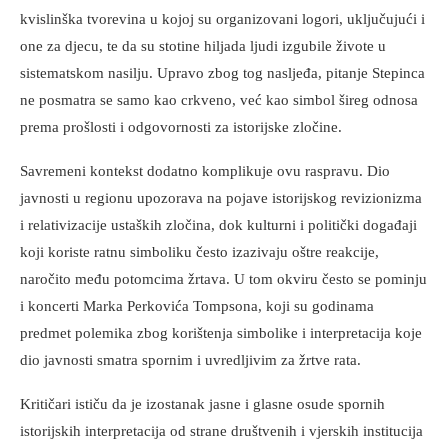
kvislinška tvorevina u kojoj su organizovani logori, uključujući i
one za djecu, te da su stotine hiljada ljudi izgubile živote u
sistematskom nasilju. Upravo zbog tog nasljeđa, pitanje Stepinca
ne posmatra se samo kao crkveno, već kao simbol šireg odnosa
prema prošlosti i odgovornosti za istorijske zločine.
Savremeni kontekst dodatno komplikuje ovu raspravu. Dio
javnosti u regionu upozorava na pojave istorijskog revizionizma
i relativizacije ustaških zločina, dok kulturni i politički događaji
koji koriste ratnu simboliku često izazivaju oštre reakcije,
naročito među potomcima žrtava. U tom okviru često se pominju
i koncerti Marka Perkovića Tompsona, koji su godinama
predmet polemika zbog korištenja simbolike i interpretacija koje
dio javnosti smatra spornim i uvredljivim za žrtve rata.
Kritičari ističu da je izostanak jasne i glasne osude spornih
istorijskih interpretacija od strane društvenih i vjerskih institucija