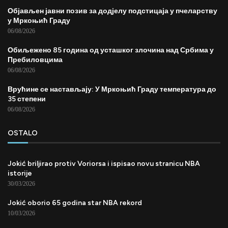
Објављен јавни позив за додјелу подстицаја у пчеларству
у Мркоњић Граду
06/08/2026
Обиљежено 85 година од усташког злочина над Србима у
Пребиловцима
06/08/2026
Врућине се настављају: У Мркоњић Граду температура до
35 степени
06/08/2026
OSTALO
Jokić briljirao protiv Voriorsa i ispisao novu stranicu NBA
istorije
30/03/2026
Jokić oborio 65 godina star NBA rekord
10/03/2026