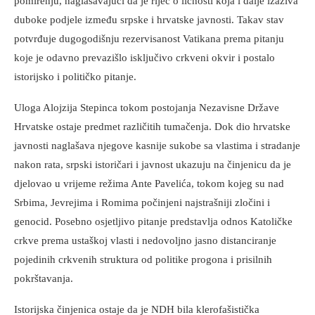
pomirenju, naglašavajući da je riječ o ličnosti koja i dalje izaziva
duboke podjele između srpske i hrvatske javnosti. Takav stav
potvrđuje dugogodišnju rezervisanost Vatikana prema pitanju
koje je odavno prevazišlo isključivo crkveni okvir i postalo
istorijsko i političko pitanje.
Uloga Alojzija Stepinca tokom postojanja Nezavisne Države
Hrvatske ostaje predmet različitih tumačenja. Dok dio hrvatske
javnosti naglašava njegove kasnije sukobe sa vlastima i stradanje
nakon rata, srpski istoričari i javnost ukazuju na činjenicu da je
djelovao u vrijeme režima Ante Pavelića, tokom kojeg su nad
Srbima, Jevrejima i Romima počinjeni najstrašniji zločini i
genocid. Posebno osjetljivo pitanje predstavlja odnos Katoličke
crkve prema ustaškoj vlasti i nedovoljno jasno distanciranje
pojedinih crkvenih struktura od politike progona i prisilnih
pokrštavanja.
Istorijska činjenica ostaje da je NDH bila klerofašistička