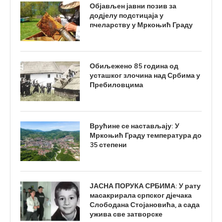
Објављен јавни позив за
додјелу подстицаја у
пчеларству у Мркоњић Граду
Обиљежено 85 година од
усташког злочина над Србима у
Пребиловцима
Врућине се настављају: У
Мркоњић Граду температура до
35 степени
ЈАСНА ПОРУКА СРБИМА: У рату
масакрирала српског дјечака
Слободана Стојановића, а сада
ужива све затворске