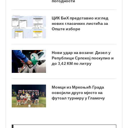
погодности
ЦИК БиХ представио изглед
нових гласачких листића за
Опште изборе
Нови удар на возаче: Дизел у
Републици Српској поскупио и
до 3,42 КМ по литру
Момци из Мркоњић Града
освојили друго мјесто на
футсал турниру у Гламочу