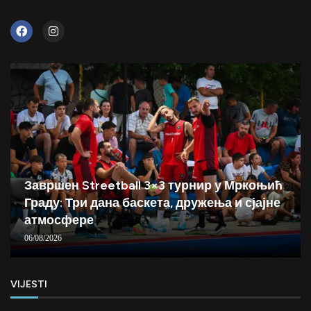
Завршен Streetball 3×3 турнир у Мркоњић
Граду: Три дана баскета, дружења и сјајне
атмосфере
06/08/2026
VIJESTI