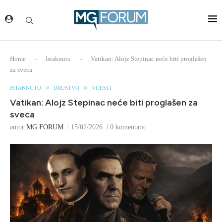
Home
-
Istaknuto
-
Vatikan: Alojz Stepinac neće biti proglašen
za sveca
ISTAKNUTO
DRUŠTVO
VIJESTI
Vatikan: Alojz Stepinac neće biti proglašen za
sveca
autor
MG FORUM
15/02/2026
0 komentara