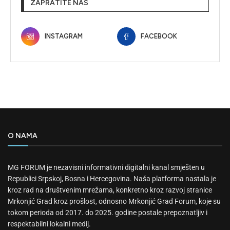
ZAPRATITE NAS
INSTAGRAM
FACEBOOK
O NAMA
MG FORUM je nezavisni informativni digitalni kanal smješten u
Republici Srpskoj, Bosna i Hercegovina. Naša platforma nastala je
kroz rad na društvenim mrežama, konkretno kroz razvoj stranice
Mrkonjić Grad kroz prošlost, odnosno Mrkonjić Grad Forum, koje su
tokom perioda od 2017. do 2025. godine postale prepoznatljiv i
respektabilni lokalni medij.