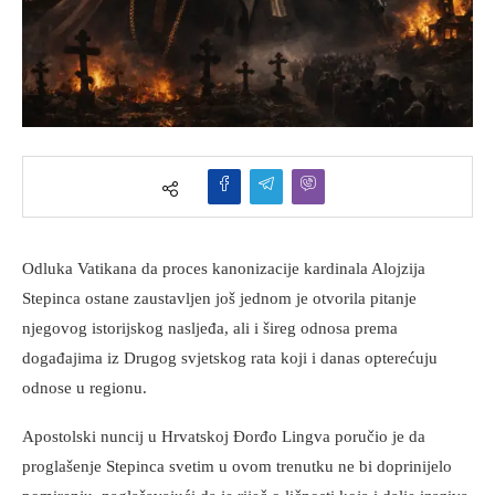
Odluka Vatikana da proces kanonizacije kardinala Alojzija
Stepinca ostane zaustavljen još jednom je otvorila pitanje
njegovog istorijskog nasljeđa, ali i šireg odnosa prema
događajima iz Drugog svjetskog rata koji i danas opterećuju
odnose u regionu.
Apostolski nuncij u Hrvatskoj Đorđo Lingva poručio je da
proglašenje Stepinca svetim u ovom trenutku ne bi doprinijelo