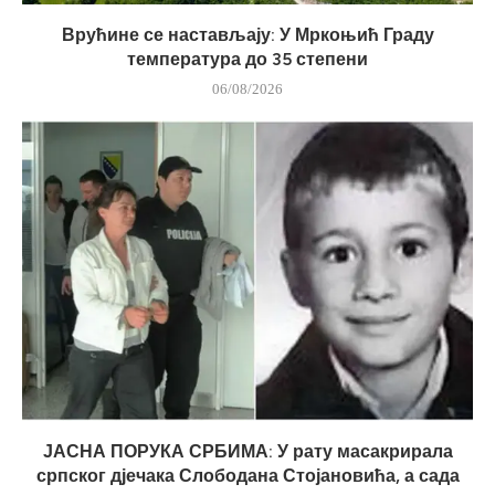
Врућине се настављају: У Мркоњић Граду
температура до 35 степени
06/08/2026
ЈАСНА ПОРУКА СРБИМА: У рату масакрирала
српског дјечака Слободана Стојановића, а сада