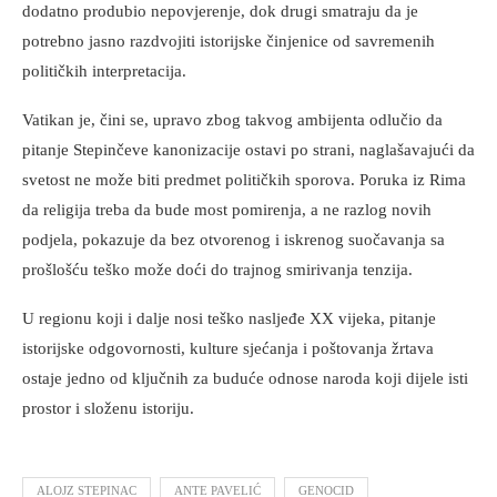
dodatno produbio nepovjerenje, dok drugi smatraju da je
potrebno jasno razdvojiti istorijske činjenice od savremenih
političkih interpretacija.
Vatikan je, čini se, upravo zbog takvog ambijenta odlučio da
pitanje Stepinčeve kanonizacije ostavi po strani, naglašavajući da
svetost ne može biti predmet političkih sporova. Poruka iz Rima
da religija treba da bude most pomirenja, a ne razlog novih
podjela, pokazuje da bez otvorenog i iskrenog suočavanja sa
prošlošću teško može doći do trajnog smirivanja tenzija.
U regionu koji i dalje nosi teško nasljeđe XX vijeka, pitanje
istorijske odgovornosti, kulture sjećanja i poštovanja žrtava
ostaje jedno od ključnih za buduće odnose naroda koji dijele isti
prostor i složenu istoriju.
ALOJZ STEPINAC
ANTE PAVELIĆ
GENOCID