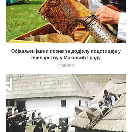
Објављен јавни позив за додјелу подстицаја у
пчеларству у Мркоњић Граду
06/08/2026