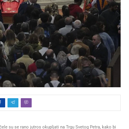
čele su se rano jutros okupljati na Trgu Svetog Petra, kako bi