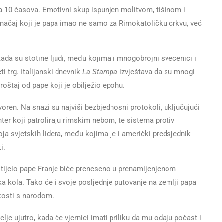
za 10 časova. Emotivni skup ispunjen molitvom, tišinom i
 značaj koji je papa imao ne samo za Rimokatoličku crkvu, već
 tada su stotine ljudi, među kojima i mnogobrojni svećenici i
ti trg. Italijanski dnevnik
La Stampa
izvještava da su mnogi
proštaj od pape koji je obilježio epohu.
ren. Na snazi su najviši bezbjednosni protokoli, uključujući
hter koji patroliraju rimskim nebom, te sistema protiv
roja svjetskih lidera, među kojima je i američki predsjednik
i.
 tijelo pape Franje biće preneseno u prenamijenjenom
ka kola. Tako će i svoje posljednje putovanje na zemlji papa
skosti s narodom.
lje ujutro, kada će vjernici imati priliku da mu odaju počast i