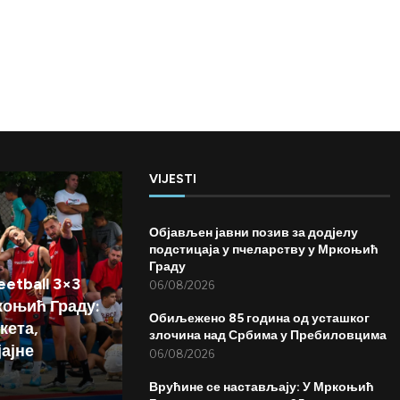
VIJESTI
Објављен јавни позив за додјелу
подстицаја у пчеларству у Мркоњић
Граду
etball 3×3
06/08/2026
коњић Граду:
Обиљежено 85 година од усташког
кета,
злочина над Србима у Пребиловцима
јајне
06/08/2026
Врућине се настављају: У Мркоњић