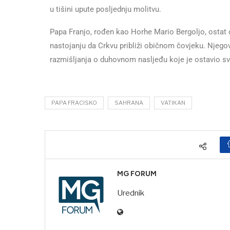
u tišini upute posljednju molitvu.
Papa Franjo, rođen kao Horhe Mario Bergoljo, ostat 
nastojanju da Crkvu približi običnom čovjeku. Njegov
razmišljanja o duhovnom nasljeđu koje je ostavio svi
PAPA FRACISKO
SAHRANA
VATIKAN
MG FORUM
Urednik