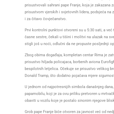
prisustvovali sahrani pape Franje, koja je zakazana 
prisustvom vjerskih i svjetovnih lidera, podsjeća na
i za čitavo čovječanstvo.
Prvi kontrolni punktovi otvoreni su u 5:30 sati, a već
časne sestre, čekali u tišini i molitvi na ulazak na sve
stigli još u noći, odlučni da ne propuste posljednji o
Zbog obima događaja, kompletan centar Rima je zatvo
prisustvo hiljada policajaca, borbenih aviona Eurofig
bespilotnih letjelica. Očekuje se prisustvo velikog b
Donald Tramp, što dodatno pojačava mjere sigurnost
U jednom od najpotresnijih simbola današnjeg dana,
papamobilu, koji je za ovu priliku pretvoren u mrtvač
obaviti u vozilu koje je postalo sinonim njegove bli
Grob pape Franje biće otvoren za javnost već od nedje