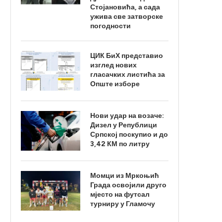
Стојановића, а сада
ужива све затворске
погодности
ЦИК БиХ представио
изглед нових
гласачких листића за
Опште изборе
Нови удар на возаче:
Дизел у Републици
Српској поскупио и до
3,42 КМ по литру
Момци из Мркоњић
Града освојили друго
мјесто на футсал
турниру у Гламочу