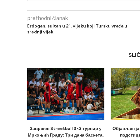
prethodni članak
Erdogan, sultan u 21. vijeku koji Tursku vraća u
srednji vijek
SLI
Завршен Streetball 3×3 турнир у
Објављен ја
Мркоњић Граду: Три дана баскета,
подстица