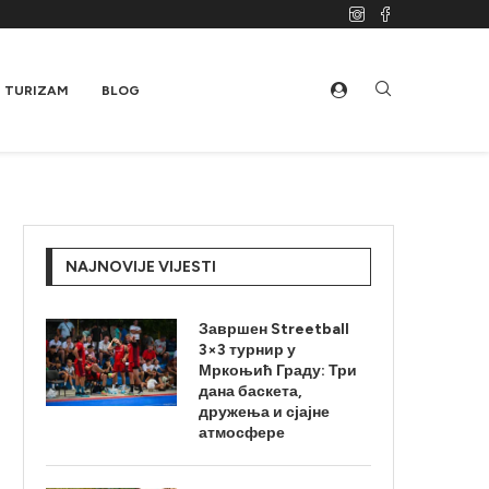
TURIZAM
BLOG
NAJNOVIJE VIJESTI
Завршен Streetball
3×3 турнир у
Мркоњић Граду: Три
дана баскета,
дружења и сјајне
атмосфере