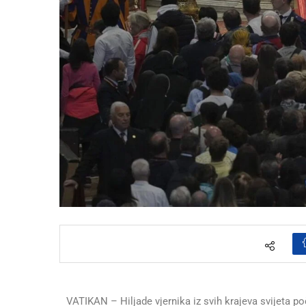
VATIKAN – Hiljade vjernika iz svih krajeva svijeta po