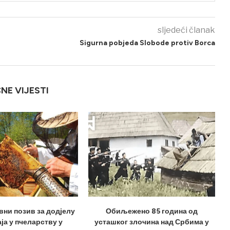
sljedeći članak
Sigurna pobjeda Slobode protiv Borca
ČNE VIJESTI
вни позив за додјелу
Обиљежено 85 година од
ја у пчеларству у
усташког злочина над Србима у