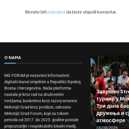
Morate biti
prijavljeni
da biste objavili komentar.
O NAMA
MG FORUM je nezavisni informativni
digitalni kanal smješten u Republici Srpskoj,
Bosna i Hercegovina. Naša platforma
Завршен Stre
nastala je kroz rad na društvenim
турнир у Мр
mrežama, konkretno kroz razvoj stranice
Три дана бас
Mrkonjić Grad kroz prošlost, odnosno
дружења и с
Mrkonjić Grad Forum, koje su tokom
атмосфере
perioda od 2017. do 2025. godine postale
prepoznatljiv i respektabilni lokalni medij.
06/08/2026