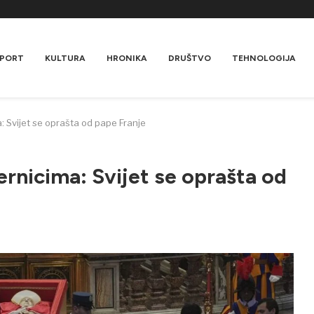
PORT
KULTURA
HRONIKA
DRUŠTVO
TEHNOLOGIJA
a: Svijet se oprašta od pape Franje
ernicima: Svijet se oprašta od