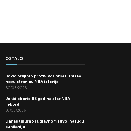
OSTALO
Jokić briljirao protiv Voriorsa i ispisao
novu stranicu NBA istorije
30/03/2026
Jokić oborio 65 godina star NBA
rekord
10/03/2026
Danas tmurno i uglavnom suvo, na jugu
sunčanije