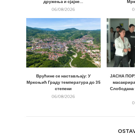
дружења и сјајне...
Мрк
06/08/2026
0
Врућине се настављају: У
ЈАСНА ПОРУ
Мркоњић Граду температура до 35
масакрира
степени
Слободана 
06/08/2026
0
OSTA