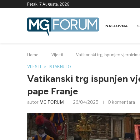
Petak, 7 Augusta, 2026
NASLOVNA
S
Home
-
Vijesti
-
Vatikanski trg ispunjen vjernicim
VIJESTI
ISTAKNUTO
Vatikanski trg ispunjen vj
pape Franje
autor
MG FORUM
26/04/2025
0 komentara