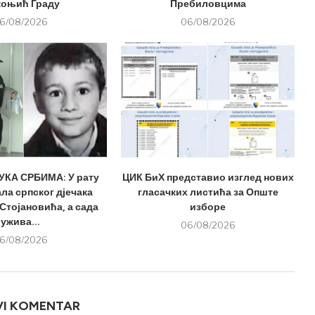
оњић Граду
Пребиловцима
6/08/2026
06/08/2026
КА СРБИМА: У рату
ЦИК БиХ представио изглед нових
ла српског дјечака
гласачких листића за Опште
Стојановића, а сада
изборе
ужива...
06/08/2026
6/08/2026
VI KOMENTAR