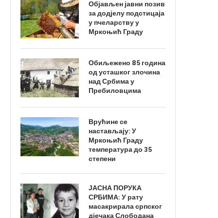
Објављен јавни позив
за додјелу подстицаја
у пчеларству у
Мркоњић Граду
Обиљежено 85 година
од усташког злочина
над Србима у
Пребиловцима
Врућине се
настављају: У
Мркоњић Граду
температура до 35
степени
ЈАСНА ПОРУКА
СРБИМА: У рату
масакрирала српског
дјечака Слободана