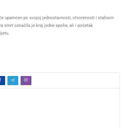
će upamćen po svojoj jednostavnosti, otvorenosti i stalnom
a smrt označila je kraj jedne epohe, ali i početak
jetu.