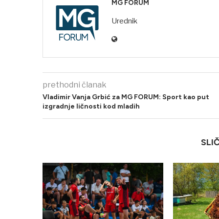
MG FORUM
Urednik
prethodni članak
Vladimir Vanja Grbić za MG FORUM: Sport kao put
izgradnje ličnosti kod mladih
SLI