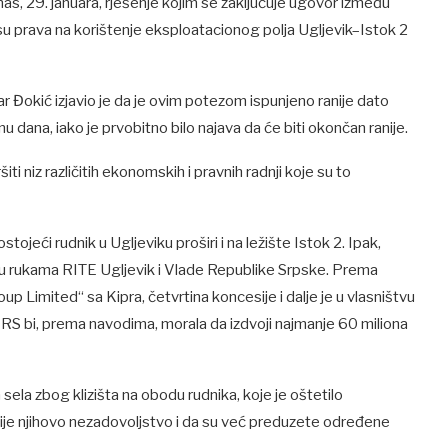
, 29. januara, rješenje kojim se zaključuje ugovor između
u prava na korištenje eksploatacionog polja Ugljevik–Istok 2
r Đokić izjavio je da je ovim potezom ispunjeno ranije dato
nu dana, iako je prvobitno bilo najava da će biti okončan ranije.
ti niz različitih ekonomskih i pravnih radnji koje su to
ojeći rudnik u Ugljeviku proširi i na ležište Istok 2. Ipak,
 u rukama RITE Ugljevik i Vlade Republike Srpske. Prema
imited“ sa Kipra, četvrtina koncesije i dalje je u vlasništvu
RS bi, prema navodima, morala da izdvoji najmanje 60 miliona
ela zbog klizišta na obodu rudnika, koje je oštetilo
mije njihovo nezadovoljstvo i da su već preduzete određene