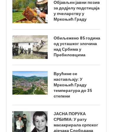
Објављен јавни позив
за додјелу подстицаја
у пчеларству у
Мркоњић Граду
Обиљежено 85 година
од усташког злочина
над Србима у
Пребиловцима
Врућине се
настављају: У
Мркоњић Граду
температура до 35
степени
ЈАСНА ПОРУКА
СРБИМА: У рату
масакрирала српског
дјечака Слободана