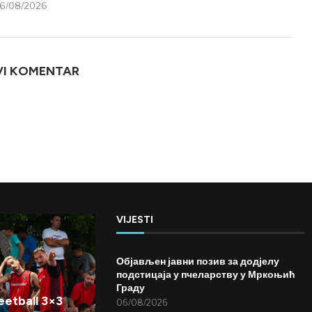
6/08/2026
VI KOMENTAR
VIJESTI
Објављен јавни позив за додјелу
подстицаја у пчеларству у Мркоњић
Граду
etball 3×3
06/08/2026