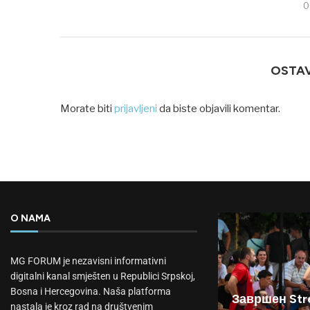
0
OSTA
Morate biti
prijavljeni
da biste objavili komentar.
O NAMA
MG FORUM je nezavisni informativni
digitalni kanal smješten u Republici Srpskoj,
Bosna i Hercegovina. Naša platforma
Завршен Stre
nastala je kroz rad na društvenim