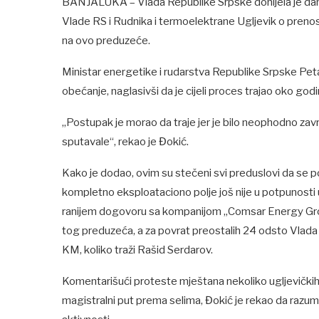
BANJALUKA – Vlada Republike Srpske donijela je danas
Vlade RS i Rudnika i termoelektrane Ugljevik o prenos
na ovo preduzeće.
Ministar energetike i rudarstva Republike Srpske Peta
obećanje, naglasivši da je cijeli proces trajao oko godi
„Postupak je morao da traje jer je bilo neophodno završi
sputavale“, rekao je Đokić.
Kako je dodao, ovim su stečeni svi preduslovi da se post
kompletno eksploataciono polje još nije u potpunosti
ranijem dogovoru sa kompanijom „Comsar Energy Group L
tog preduzeća, a za povrat preostalih 24 odsto Vlada 
KM, koliko traži Rašid Serdarov.
Komentarišući proteste mještana nekoliko ugljevičkih s
magistralni put prema selima, Đokić je rekao da razu