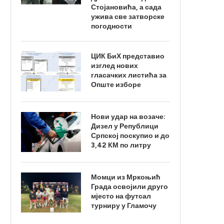
Стојановића, а сада
ужива све затворске
погодности
ЦИК БиХ представио
изглед нових
гласачких листића за
Опште изборе
Нови удар на возаче:
Дизел у Републици
Српској поскупио и до
3,42 КМ по литру
Момци из Мркоњић
Града освојили друго
мјесто на футсал
турниру у Гламочу