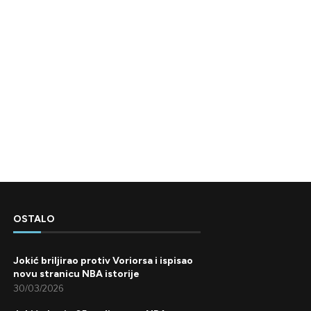
OSTALO
Jokić briljirao protiv Voriorsa i ispisao
novu stranicu NBA istorije
30/03/2026