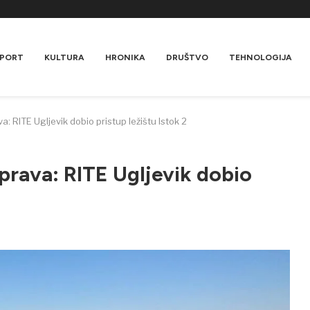
PORT
KULTURA
HRONIKA
DRUŠTVO
TEHNOLOGIJA
: RITE Ugljevik dobio pristup ležištu Istok 2
prava: RITE Ugljevik dobio