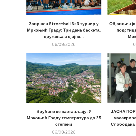
Завршен Streetball 3×3 турнир у
Објављен ја
Мркоњић Граду: Три дана баскета,
подстица
дружења и сјајне...
Мрк
06/08/2026
0
Врућине се настављају: У
ЈАСНА ПОРУ
Мркоњић Граду температура до 35
масакрира
степени
Слободана 
06/08/2026