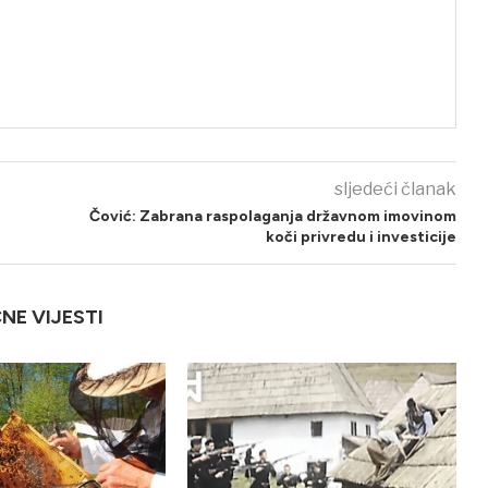
sljedeći članak
Čović: Zabrana raspolaganja državnom imovinom
koči privredu i investicije
ČNE VIJESTI