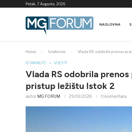
Petak, 7 Augusta, 2026
NASLOVNA
S
Home
-
Istaknuto
-
Vlada RS odobrila prenos prava
ISTAKNUTO
VIJESTI
Vlada RS odobrila prenos 
pristup ležištu Istok 2
autor
MG FORUM
29/01/2026
0 komentara