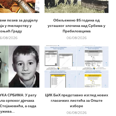
вни позив за додјелу
Обиљежено 85 година од
ја у пчеларству у
усташког злочина над Србима у
оњић Граду
Пребиловцима
6/08/2026
06/08/2026
КА СРБИМА: У рату
ЦИК БиХ представио изглед нових
ла српског дјечака
гласачких листића за Опште
Стојановића, а сада
изборе
ужива...
06/08/2026