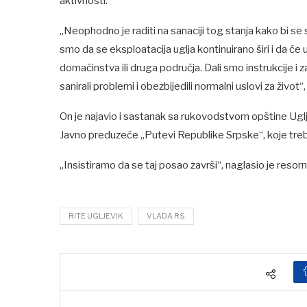
aktivnosti.
„Neophodno je raditi na sanaciji tog stanja kako bi se s
smo da se eksploatacija uglja kontinuirano širi i da ć
domaćinstva ili druga područja. Dali smo instrukcije 
sanirali problemi i obezbijedili normalni uslovi za život“
On je najavio i sastanak sa rukovodstvom opštine Ugljev
Javno preduzeće „Putevi Republike Srpske“, koje treb
„Insistiramo da se taj posao završi“, naglasio je resorni
RITE UGLJEVIK
VLADA RS