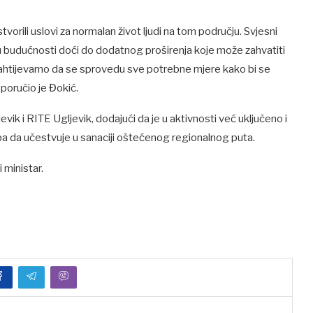
tvorili uslovi za normalan život ljudi na tom području. Svjesni
e u budućnosti doći do dodatnog proširenja koje može zahvatiti
i zahtijevamo da se sprovedu sve potrebne mjere kako bi se
, poručio je Đokić.
ik i RITE Ugljevik, dodajući da je u aktivnosti već uključeno i
a da učestvuje u sanaciji oštećenog regionalnog puta.
 ministar.