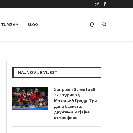
TURIZAM
BLOG
NAJNOVIJE VIJESTI
Завршен Streetball
3×3 турнир у
Мркоњић Граду: Три
дана баскета,
дружења и сјајне
атмосфере