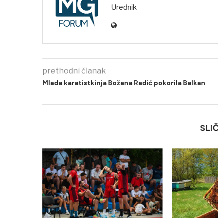
Urednik
prethodni članak
Mlada karatistkinja Božana Radić pokorila Balkan
SLI