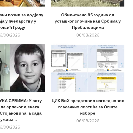
вни позив за додјелу
Обиљежено 85 година од
ја у пчеларству у
усташког злочина над Србима у
оњић Граду
Пребиловцима
6/08/2026
06/08/2026
КА СРБИМА: У рату
ЦИК БиХ представио изглед нових
ла српског дјечака
гласачких листића за Опште
Стојановића, а сада
изборе
ужива...
06/08/2026
6/08/2026