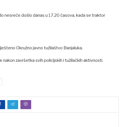
 do nesreće došlo danas u 17.20 časova, kada se traktor
baviješteno Okružno javno tužilaštvo Banjaluka.
akon završetka svih policijskih i tužilačkih aktivnosti.