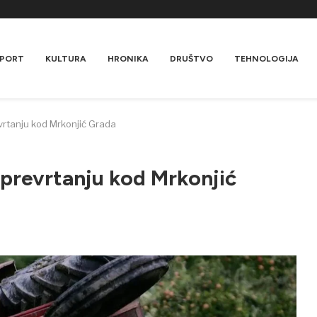
PORT
KULTURA
HRONIKA
DRUŠTVO
TEHNOLOGIJA
vrtanju kod Mrkonjić Grada
 prevrtanju kod Mrkonjić