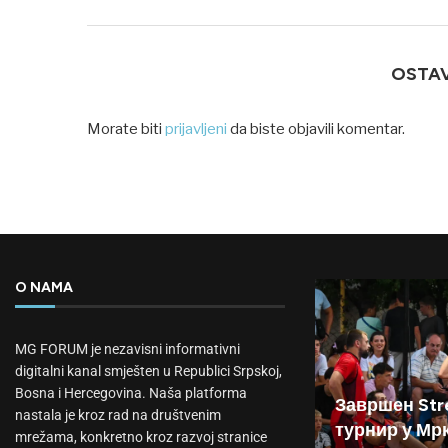
OSTA
Morate biti
prijavljeni
da biste objavili komentar.
O NAMA
MG FORUM je nezavisni informativni
digitalni kanal smješten u Republici Srpskoj,
Bosna i Hercegovina. Naša platforma
Завршен Stre
nastala je kroz rad na društvenim
турнир у Мр
mrežama, konkretno kroz razvoj stranice