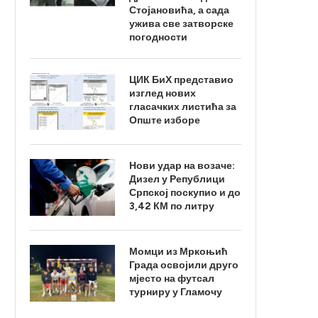
Стојановића, а сада
ужива све затворске
погодности
ЦИК БиХ представио
изглед нових
гласачких листића за
Опште изборе
Нови удар на возаче:
Дизел у Републици
Српској поскупио и до
3,42 КМ по литру
Момци из Мркоњић
Града освојили друго
мјесто на футсал
турниру у Гламочу