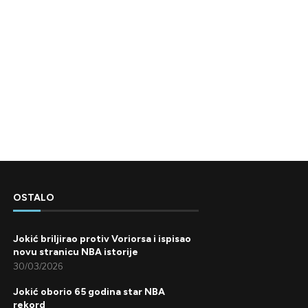
OSTALO
Jokić briljirao protiv Voriorsa i ispisao
novu stranicu NBA istorije
30/03/2026
Jokić oborio 65 godina star NBA
rekord