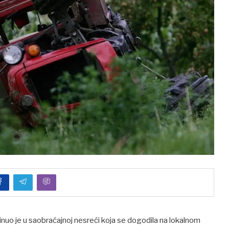
poginuo je u saobraćajnoj nesreći koja se dogodila na lokalnom