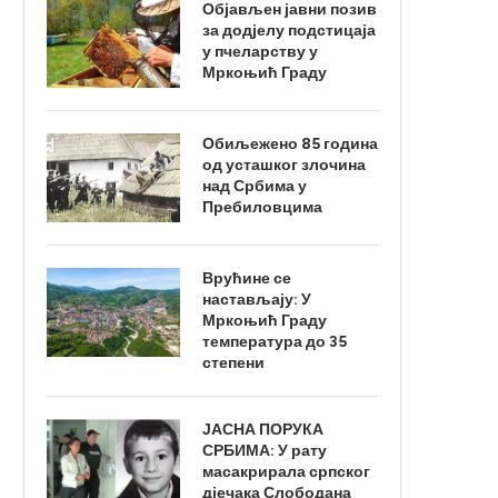
Објављен јавни позив
за додјелу подстицаја
у пчеларству у
Мркоњић Граду
Обиљежено 85 година
од усташког злочина
над Србима у
Пребиловцима
Врућине се
настављају: У
Мркоњић Граду
температура до 35
степени
ЈАСНА ПОРУКА
СРБИМА: У рату
масакрирала српског
дјечака Слободана