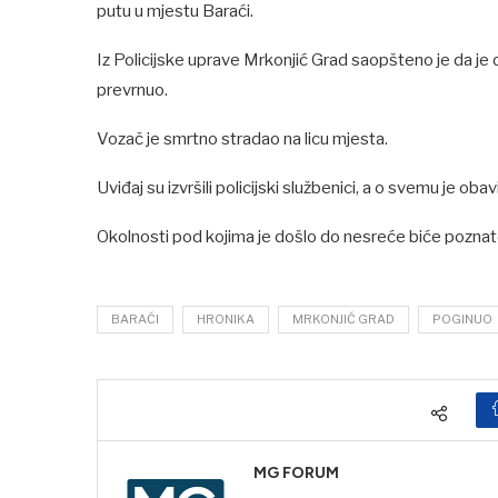
putu u mjestu Baraći.
Iz Policijske uprave Mrkonjić Grad saopšteno je da je
prevrnuo.
Vozač je smrtno stradao na licu mjesta.
Uviđaj su izvršili policijski službenici, a o svemu je o
Okolnosti pod kojima je došlo do nesreće biće poznate n
BARAĆI
HRONIKA
MRKONJIĆ GRAD
POGINUO
MG FORUM