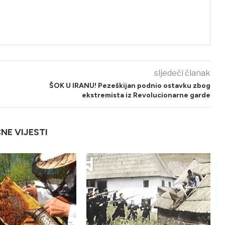
sljedeći članak
ŠOK U IRANU! Pezeškijan podnio ostavku zbog
ekstremista iz Revolucionarne garde
ČNE VIJESTI