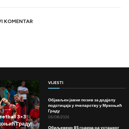
VI KOMENTAR
VIJESTI
Објављен јавни позив за додјелу
подстицаја у пчеларству у Мркоњић
Граду
etball 3×3
06/08/2026
коњић Граду:
Обиљежено 85 година од усташког