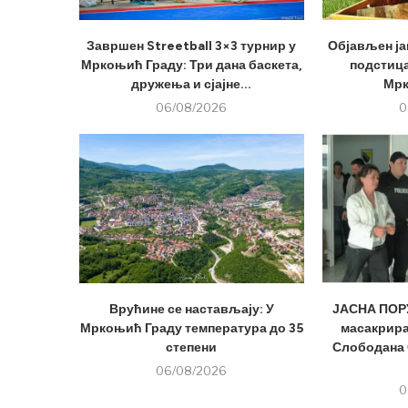
Завршен Streetball 3×3 турнир у
Објављен ја
Мркоњић Граду: Три дана баскета,
подстица
дружења и сјајне...
Мрк
06/08/2026
0
Врућине се настављају: У
ЈАСНА ПОРУ
Мркоњић Граду температура до 35
масакрира
степени
Слободана 
06/08/2026
0