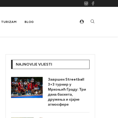
TURIZAM
BLOG
NAJNOVIJE VIJESTI
Завршен Streetball
3×3 турнир у
Мркоњић Граду: Три
дана баскета,
дружења и сјајне
атмосфере