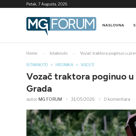
Petak, 7 Augusta, 2026
NASLOVNA
S
Home
-
Istaknuto
-
Vozač traktora poginuo u pre
ISTAKNUTO
HRONIKA
VIJESTI
Vozač traktora poginuo u
Grada
autor
MG FORUM
31/05/2026
0 komentara