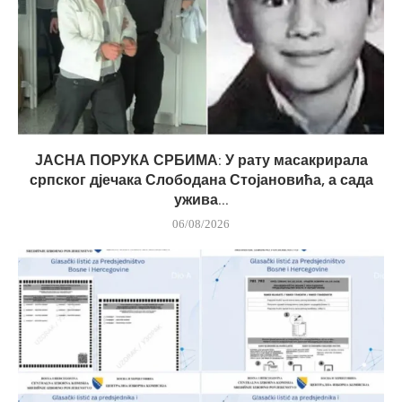
ЈАСНА ПОРУКА СРБИМА: У рату масакрирала
српског дјечака Слободана Стојановића, а сада
ужива...
06/08/2026