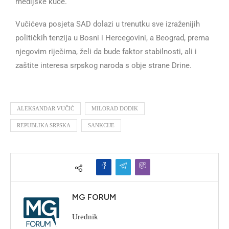
medijske kuće.
Vučićeva posjeta SAD dolazi u trenutku sve izraženijih
političkih tenzija u Bosni i Hercegovini, a Beograd, prema
njegovim riječima, želi da bude faktor stabilnosti, ali i
zaštite interesa srpskog naroda s obje strane Drine.
ALEKSANDAR VUČIĆ
MILORAD DODIK
REPUBLIKA SRPSKA
SANKCIJE
MG FORUM
Urednik