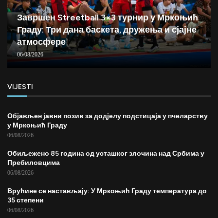
Завршен Streetball 3×3 турнир у Мркоњић
Граду: Три дана баскета, дружења и сјајне
атмосфере
06/08/2026
VIJESTI
Објављен јавни позив за додјелу подстицаја у пчеларству
у Мркоњић Граду
06/08/2026
Обиљежено 85 година од усташког злочина над Србима у
Пребиловцима
06/08/2026
Врућине се настављају: У Мркоњић Граду температура до
35 степени
06/08/2026