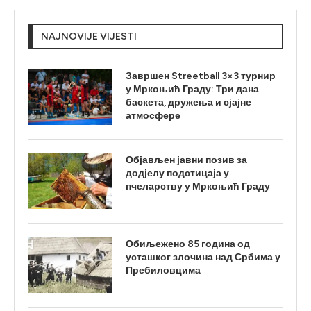
NAJNOVIJE VIJESTI
Завршен Streetball 3×3 турнир
у Мркоњић Граду: Три дана
баскета, дружења и сјајне
атмосфере
Објављен јавни позив за
додјелу подстицаја у
пчеларству у Мркоњић Граду
Обиљежено 85 година од
усташког злочина над Србима у
Пребиловцима