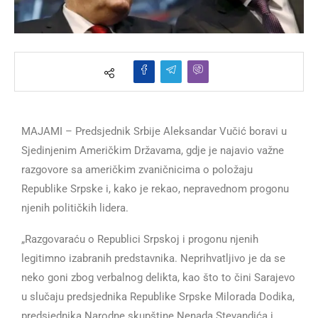
MAJAMI – Predsjednik Srbije Aleksandar Vučić boravi u
Sjedinjenim Američkim Državama, gdje je najavio važne
razgovore sa američkim zvaničnicima o položaju
Republike Srpske i, kako je rekao, nepravednom progonu
njenih političkih lidera.
„Razgovaraću o Republici Srpskoj i progonu njenih
legitimno izabranih predstavnika. Neprihvatljivo je da se
neko goni zbog verbalnog delikta, kao što to čini Sarajevo
u slučaju predsjednika Republike Srpske Milorada Dodika,
predsjednika Narodne skupštine Nenada Stevandića i