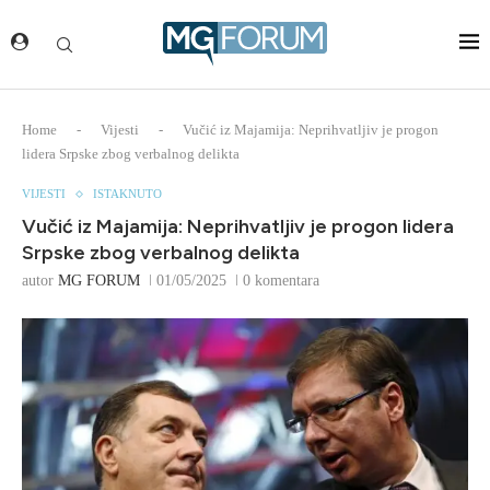
Home
-
Vijesti
-
Vučić iz Majamija: Neprihvatljiv je progon
lidera Srpske zbog verbalnog delikta
VIJESTI
ISTAKNUTO
Vučić iz Majamija: Neprihvatljiv je progon lidera
Srpske zbog verbalnog delikta
autor
MG FORUM
01/05/2025
0 komentara