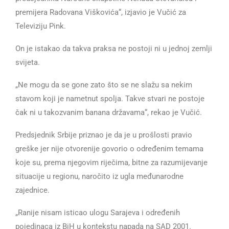
premijera Radovana Viškovića“, izjavio je Vučić za
Televiziju Pink.
On je istakao da takva praksa ne postoji ni u jednoj zemlji
svijeta.
„Ne mogu da se gone zato što se ne slažu sa nekim
stavom koji je nametnut spolja. Takve stvari ne postoje
čak ni u takozvanim banana državama“, rekao je Vučić.
Predsjednik Srbije priznao je da je u prošlosti pravio
greške jer nije otvorenije govorio o određenim temama
koje su, prema njegovim riječima, bitne za razumijevanje
situacije u regionu, naročito iz ugla međunarodne
zajednice.
„Ranije nisam isticao ulogu Sarajeva i određenih
pojedinaca iz BiH u kontekstu napada na SAD 2001.