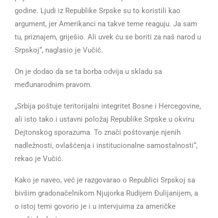
godine. Ljudi iz Republike Srpske su to koristili kao
argument, jer Amerikanci na takve teme reaguju. Ja sam
tu, priznajem, griješio. Ali uvek ću se boriti za naš narod u
Srpskoj“, naglasio je Vučić.
On je dodao da se ta borba odvija u skladu sa
međunarodnim pravom.
„Srbija poštuje teritorijalni integritet Bosne i Hercegovine,
ali isto tako i ustavni položaj Republike Srpske u okviru
Dejtonskog sporazuma. To znači poštovanje njenih
nadležnosti, ovlašćenja i institucionalne samostalnosti“,
rekao je Vučić.
Kako je naveo, već je razgovarao o Republici Srpskoj sa
bivšim gradonačelnikom Njujorka Rudijem Đulijanijem, a
o istoj temi govorio je i u intervjuima za američke