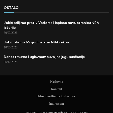
OSTALO
Jokić briljirao protiv Voriorsa i ispisao novu stranicu NBA
istorije
30/03/2026
Jokić oborio 65 godina star NBA rekord
10/03/2026
Danas tmurno i uglavnom suvo, na jugu sunčanije
06/12/2025
Naslovna
Kontakt
Uslovi korištenja i privatnost
Impressum
@2026 – Sva prava zadržana – MG FORUM