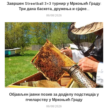
Завршен Streetball 3×3 турнир у Мркоњић Граду:
Три дана баскета, дружења и сјајне...
06/08/2026
Објављен јавни позив за додјелу подстицаја у
пчеларству у Мркоњић Граду
06/08/2026