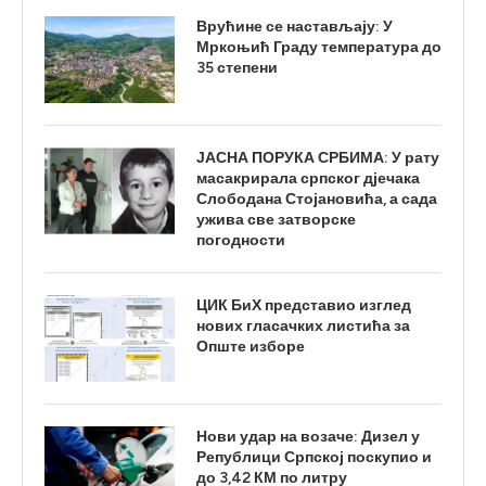
Врућине се настављају: У
Мркоњић Граду температура до
35 степени
ЈАСНА ПОРУКА СРБИМА: У рату
масакрирала српског дјечака
Слободана Стојановића, а сада
ужива све затворске
погодности
ЦИК БиХ представио изглед
нових гласачких листића за
Опште изборе
Нови удар на возаче: Дизел у
Републици Српској поскупио и
до 3,42 КМ по литру