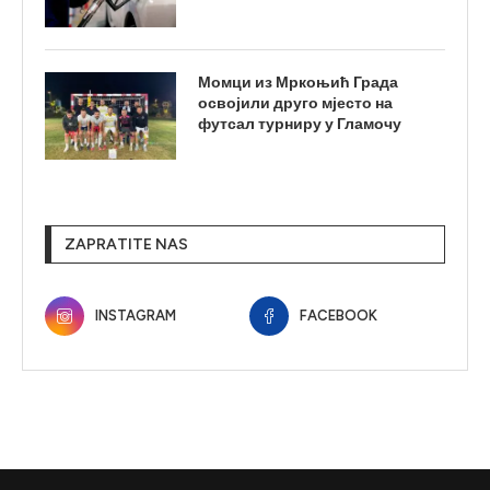
Момци из Мркоњић Града
освојили друго мјесто на
футсал турниру у Гламочу
ZAPRATITE NAS
INSTAGRAM
FACEBOOK