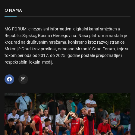
O NAMA
MG FORUM je nezavisni informativni digitalni kanal smješten u
Republici Srpskoj, Bosna i Hercegovina. Naša platforma nastala je
kroz rad na društvenim mrežama, konkretno kroz razvoj stranice
Mrkonjić Grad kroz prošlost, odnosno Mrkonjić Grad Forum, koje su
tokom perioda od 2017. do 2025. godine postale prepoznatljiv i
respektabilni lokalni medij.