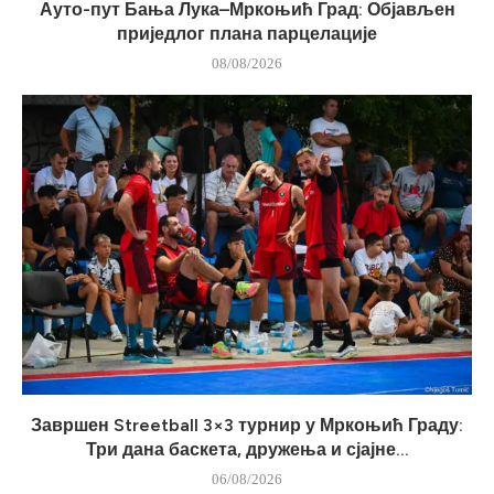
Ауто-пут Бања Лука–Мркоњић Град: Објављен
приједлог плана парцелације
08/08/2026
Завршен Streetball 3×3 турнир у Мркоњић Граду:
Три дана баскета, дружења и сјајне...
06/08/2026