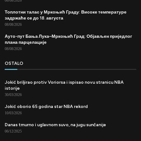
08/08/2026
Топлотни талас у Мркоњић Граду: Високе температуре
задржаће се до 18. августа
08/08/2026
Ауто-пут Бања Лука–Мркоњић Град: Објављен приједлог
плана парцелације
08/08/2026
OSTALO
Jokić briljirao protiv Voriorsa i ispisao novu stranicu NBA
istorije
30/03/2026
Jokić oborio 65 godina star NBA rekord
10/03/2026
Danas tmurno i uglavnom suvo, na jugu sunčanije
06/12/2025