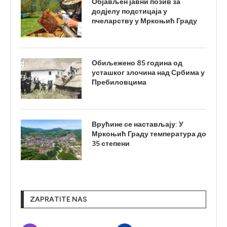
Објављен јавни позив за
додјелу подстицаја у
пчеларству у Мркоњић Граду
Обиљежено 85 година од
усташког злочина над Србима у
Пребиловцима
Врућине се настављају: У
Мркоњић Граду температура до
35 степени
ZAPRATITE NAS