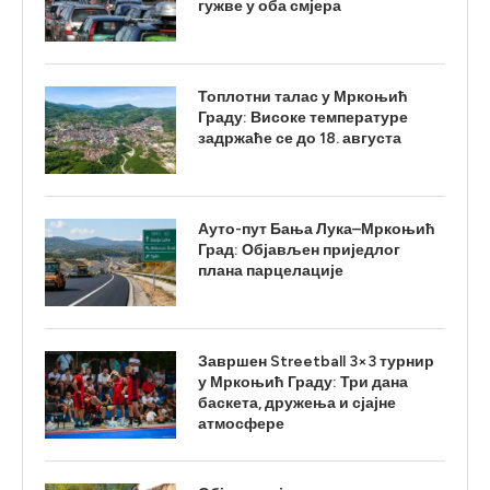
гужве у оба смјера
Топлотни талас у Мркоњић
Граду: Високе температуре
задржаће се до 18. августа
Ауто-пут Бања Лука–Мркоњић
Град: Објављен приједлог
плана парцелације
Завршен Streetball 3×3 турнир
у Мркоњић Граду: Три дана
баскета, дружења и сјајне
атмосфере