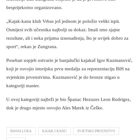
besprijekorno organizovano.
„Kajak-kanu klub Vrbas još jednom je položio veliki ispit.
Osmijesi svih učesnika najbolji su dokaz. Imali smo sjajne
rezultate, ali i neka prijatna iznenađenja, što je uvijek dobro za
sport“, rekao je Zungrana.
Poseban uspjeh ostvario je banjalučki kajakaš Igor Kuzmanović,
koji je osvojio istorijsku prvu medalju za reprezentaciju BiH na
svjetskim prvenstvima. Kuzmanović je do bronze stigao u
kategoriji master.
U ovoj kategoriji najbrži je bio Španac Hezuzes Leon Rodrigez,
dok je drugo mjesto osvojio Ales Marek iz Češke.
BANJA LUKA
KAJAK I KANU
SVJETSKO PRVENSTVO