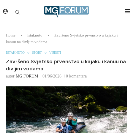
Home
-
Istaknuto
-
Završeno Svjetsko prvenstvo u kajaku i
kanuu na divljim vodama
ISTAKNUTO
SPORT
VIJESTI
Završeno Svjetsko prvenstvo u kajaku i kanuu na
divljim vodama
autor
MG FORUM
01/06/2026
0 komentara