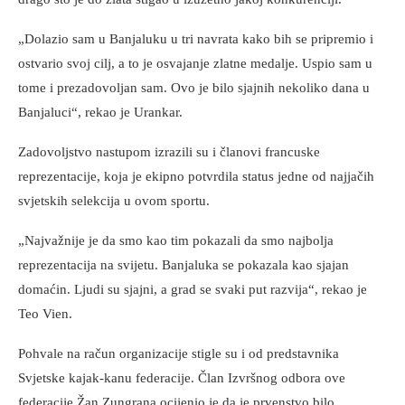
„Dolazio sam u Banjaluku u tri navrata kako bih se pripremio i
ostvario svoj cilj, a to je osvajanje zlatne medalje. Uspio sam u
tome i prezadovoljan sam. Ovo je bilo sjajnih nekoliko dana u
Banjaluci“, rekao je Urankar.
Zadovoljstvo nastupom izrazili su i članovi francuske
reprezentacije, koja je ekipno potvrdila status jedne od najjačih
svjetskih selekcija u ovom sportu.
„Najvažnije je da smo kao tim pokazali da smo najbolja
reprezentacija na svijetu. Banjaluka se pokazala kao sjajan
domaćin. Ljudi su sjajni, a grad se svaki put razvija“, rekao je
Teo Vien.
Pohvale na račun organizacije stigle su i od predstavnika
Svjetske kajak-kanu federacije. Član Izvršnog odbora ove
federacije Žan Zungrana ocijenio je da je prvenstvo bilo