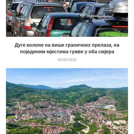
Дуге колоне на више граничних прелаза, на
појединим мјестима гужве у оба смјера
08/08/2026