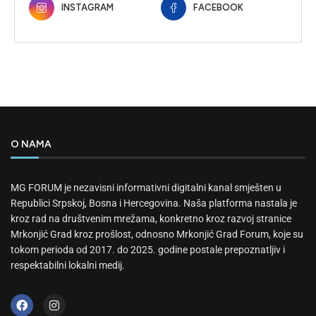
INSTAGRAM
FACEBOOK
O NAMA
MG FORUM je nezavisni informativni digitalni kanal smješten u
Republici Srpskoj, Bosna i Hercegovina. Naša platforma nastala je
kroz rad na društvenim mrežama, konkretno kroz razvoj stranice
Mrkonjić Grad kroz prošlost, odnosno Mrkonjić Grad Forum, koje su
tokom perioda od 2017. do 2025. godine postale prepoznatljiv i
respektabilni lokalni medij.