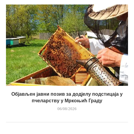
Објављен јавни позив за додјелу подстицаја у
пчеларству у Мркоњић Граду
06/08/2026