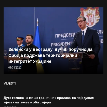
Зеленски у Београду: Вучић поручио да
Србија подржава територијални
интегритет Украјине
08/08/2026
VIJESTI
Дуге колоне на више граничних прелаза, на појединим
мјестима гужве у оба смјера