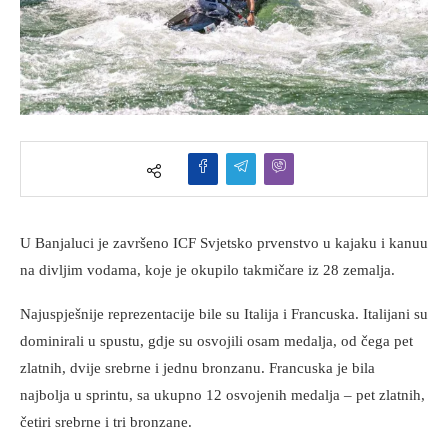
U Banjaluci je završeno ICF Svjetsko prvenstvo u kajaku i kanuu
na divljim vodama, koje je okupilo takmičare iz 28 zemalja.
Najuspješnije reprezentacije bile su Italija i Francuska. Italijani su
dominirali u spustu, gdje su osvojili osam medalja, od čega pet
zlatnih, dvije srebrne i jednu bronzanu. Francuska je bila
najbolja u sprintu, sa ukupno 12 osvojenih medalja – pet zlatnih,
četiri srebrne i tri bronzane.