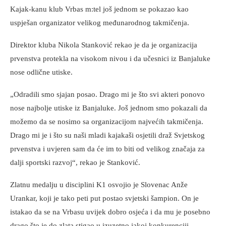
Kajak-kanu klub Vrbas m:tel još jednom se pokazao kao
uspješan organizator velikog međunarodnog takmičenja.
Direktor kluba Nikola Stanković rekao je da je organizacija
prvenstva protekla na visokom nivou i da učesnici iz Banjaluke
nose odlične utiske.
„Odradili smo sjajan posao. Drago mi je što svi akteri ponovo
nose najbolje utiske iz Banjaluke. Još jednom smo pokazali da
možemo da se nosimo sa organizacijom najvećih takmičenja.
Drago mi je i što su naši mladi kajakaši osjetili draž Svjetskog
prvenstva i uvjeren sam da će im to biti od velikog značaja za
dalji sportski razvoj“, rekao je Stanković.
Zlatnu medalju u disciplini K1 osvojio je Slovenac Anže
Urankar, koji je tako peti put postao svjetski šampion. On je
istakao da se na Vrbasu uvijek dobro osjeća i da mu je posebno
drago što je do zlata stigao u izuzetno jakoj konkurenciji.