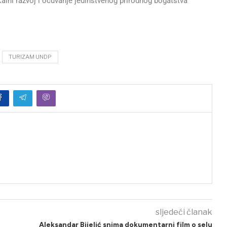
kalni razvoj i očuvanje jedinstvenog prirodnog bogatstva
TURIZAM UNDP
sljedeći članak
Aleksandar Bijelić snima dokumentarni film o selu