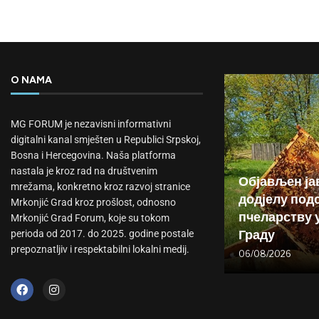
O NAMA
MG FORUM je nezavisni informativni
digitalni kanal smješten u Republici Srpskoj,
Bosna i Hercegovina. Naša platforma
nastala je kroz rad na društvenim
Објављен ја
mrežama, konkretno kroz razvoj stranice
додјелу подс
Mrkonjić Grad kroz prošlost, odnosno
пчеларству 
Mrkonjić Grad Forum, koje su tokom
Граду
perioda od 2017. do 2025. godine postale
prepoznatljiv i respektabilni lokalni medij.
06/08/2026