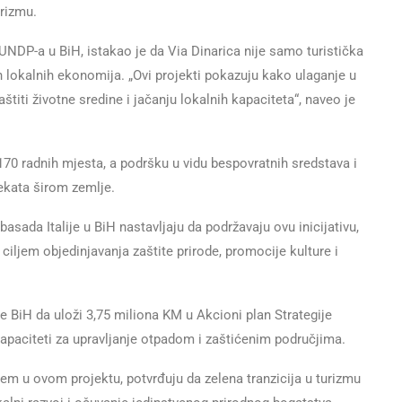
urizmu.
NDP-a u BiH, istakao je da Via Dinarica nije samo turistička
ijih lokalnih ekonomija. „Ovi projekti pokazuju kako ulaganje u
štiti životne sredine i jačanju lokalnih kapaciteta“, naveo je
 170 radnih mjesta, a podršku u vidu bespovratnih sredstava i
ekata širom zemlje.
asada Italije u BiH nastavljaju da podržavaju ovu inicijativu,
iljem objedinjavanja zaštite prirode, promocije kulture i
e BiH da uloži 3,75 miliona KM u Akcioni plan Strategije
kapaciteti za upravljanje otpadom i zaštićenim područjima.
em u ovom projektu, potvrđuju da zelena tranzicija u turizmu