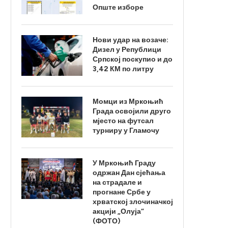
Опште изборе
Нови удар на возаче:
Дизел у Републици
Српској поскупио и до
3,42 КМ по литру
Момци из Мркоњић
Града освојили друго
мјесто на футсал
турниру у Гламочу
У Мркоњић Граду
одржан Дан сјећања
на страдале и
прогнане Србе у
хрватској злочиначкој
акцији „Олуја“
(ФОТО)