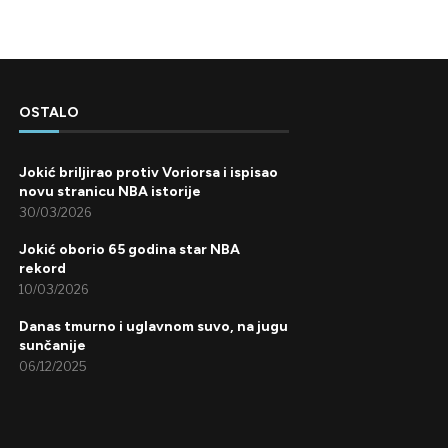
OSTALO
Jokić briljirao protiv Voriorsa i ispisao
novu stranicu NBA istorije
30/03/2026
Jokić oborio 65 godina star NBA
rekord
10/03/2026
Danas tmurno i uglavnom suvo, na jugu
sunčanije
06/12/2025