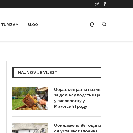
TURIZAM
BLOG
NAJNOVIJE VIJESTI
Објављен јавни позив
за додјелу подстицаја
у пчеларству у
Мркоњић Граду
Обиљежено 85 година
од усташког злочина