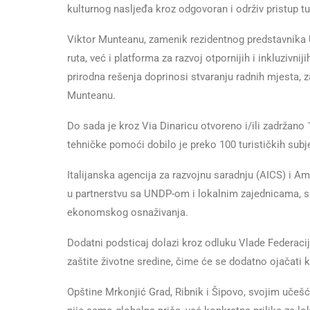
kulturnog nasljeđa kroz odgovoran i održiv pristup t
Viktor Munteanu, zamenik rezidentnog predstavnika U
ruta, već i platforma za razvoj otpornijih i inkluzivn
prirodna rešenja doprinosi stvaranju radnih mjesta, za
Munteanu.
Do sada je kroz Via Dinaricu otvoreno i/ili zadržano
tehničke pomoći dobilo je preko 100 turističkih subj
Italijanska agencija za razvojnu saradnju (AICS) i Amb
u partnerstvu sa UNDP-om i lokalnim zajednicama, s c
ekonomskog osnaživanja.
Dodatni podsticaj dolazi kroz odluku Vlade Federacij
zaštite životne sredine, čime će se dodatno ojačati 
Opštine Mrkonjić Grad, Ribnik i Šipovo, svojim učešć