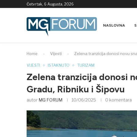
Četvrtak, 6 Augusta, 2026
NASLOVNA
S
Home
-
Vijesti
-
Zelena tranzicija donosi novu sna
VIJESTI
ISTAKNUTO
TURIZAM
Zelena tranzicija donosi 
Gradu, Ribniku i Šipovu
autor
MG FORUM
10/06/2025
0 komentara