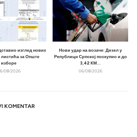
дставио изглед нових
Нови удар на возаче: Дизел у
 листића за Опште
Републици Српској поскупио и до
изборе
3,42 КМ...
6/08/2026
06/08/2026
VI KOMENTAR