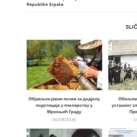
Republike Srpske
SLI
Објављен јавни позив за додјелу
Обиљеже
подстицаја у пчеларству у
усташког з
Мркоњић Граду
Пр
06/08/2026
0