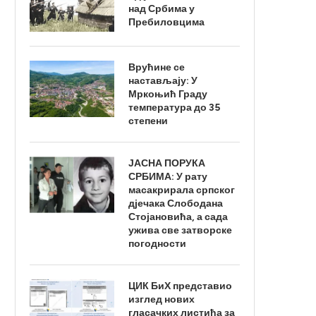
над Србима у
Пребиловцима
Врућине се
настављају: У
Мркоњић Граду
температура до 35
степени
ЈАСНА ПОРУКА
СРБИМА: У рату
масакрирала српског
дјечака Слободана
Стојановића, а сада
ужива све затворске
погодности
ЦИК БиХ представио
изглед нових
гласачких листића за