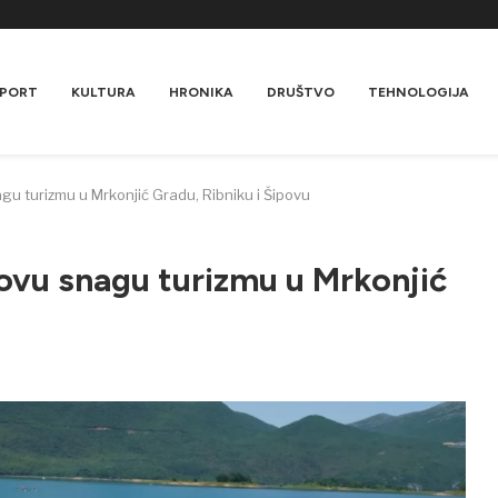
PORT
KULTURA
HRONIKA
DRUŠTVO
TEHNOLOGIJA
gu turizmu u Mrkonjić Gradu, Ribniku i Šipovu
novu snagu turizmu u Mrkonjić