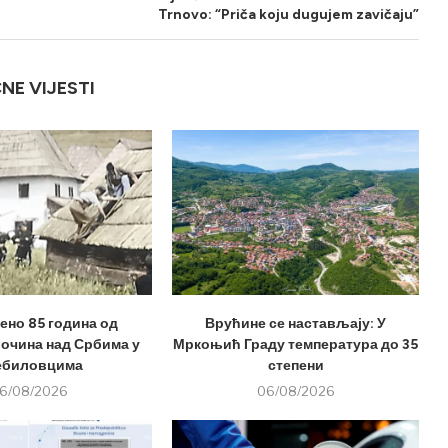
Trnovo: “Priča koju dugujem zavičaju”
ČNE VIJESTI
но 85 година од
Врућине се настављају: У
лочина над Србима у
Мркоњић Граду температура до 35
ебиловцима
степени
6/08/2026
06/08/2026