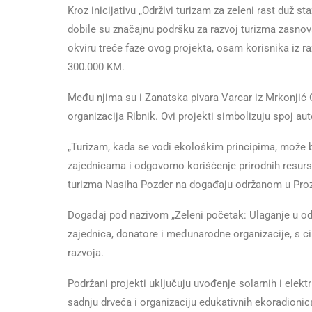
Kroz inicijativu „Održivi turizam za zeleni rast duž s
dobile su značajnu podršku za razvoj turizma zasnov
okviru treće faze ovog projekta, osam korisnika iz r
300.000 KM.
Među njima su i Zanatska pivara Varcar iz Mrkonjić 
organizacija Ribnik. Ovi projekti simbolizuju spoj a
„Turizam, kada se vodi ekološkim principima, može bi
zajednicama i odgovorno korišćenje prirodnih resursa“
turizma Nasiha Pozder na događaju održanom u Proz
Događaj pod nazivom „Zeleni početak: Ulaganje u održ
zajednica, donatore i međunarodne organizacije, s ci
razvoja.
Podržani projekti uključuju uvođenje solarnih i elektr
sadnju drveća i organizaciju edukativnih ekoradionica