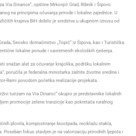
taza Via Dinarice“, opštine Mrkonjić Grad, Ribnik i Šipovo
anog na principima očuvanja prirode i lokalne zajednice. U
azličitih krajeva BiH dobilo je sredstva u ukupnom iznosu od
Grada, Seosko domaćinstvo „Topić“ iz Šipova, kao i Turistička
utentične lokalne ponude i savremenih ekoloških rješenja.
ti snažan alat za očuvanje krajolika, podršku lokalnim
, poručila je federalna ministarka zaštite životne sredine i
or-Rami povodom početka realizacije projekata.
ivi turizam na Via Dinarici“ okupio je predstavnike lokalnih
ljem promocije zelene tranzicije kao pokretača ruralnog
ičnih plovila, kompostiranje biootpada, reciklažu stakla,
. Poseban fokus stavljen je na valorizaciju prirodnih ljepota i