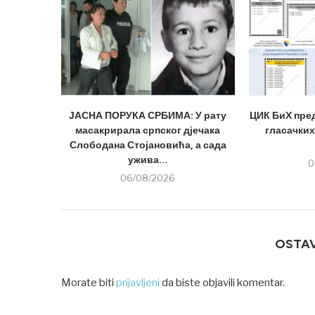
ЈАСНА ПОРУКА СРБИМА: У рату
ЦИК БиХ пре
масакрирала српског дјечака
гласачких
Слободана Стојановића, а сада
ужива...
0
06/08/2026
OSTA
Morate biti
prijavljeni
da biste objavili komentar.