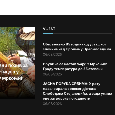
VIJESTI
Обиљежено 85 година од усташког
злочина над Србима у Пребиловцима
06/08/2026
Врућине се настављају: У Мркоњић
вни позив за
Граду температура до 35 степени
тицаја у
06/08/2026
у Мркоњић
ЈАСНА ПОРУКА СРБИМА: У рату
масакрирала српског дјечака
Слободана Стојановића, а сада ужива
све затворске погодности
06/08/2026