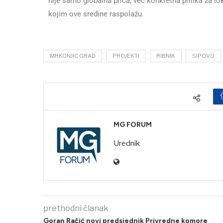
nije samo globalna priča, već konkretna prilika za lo
kojim ove sredine raspolažu.
MRKONJIC GRAD
PROJEKTI
RIBNIK
SIPOVO
MG FORUM
Urednik
prethodni članak
Goran Račić novi predsjednik Privredne komore