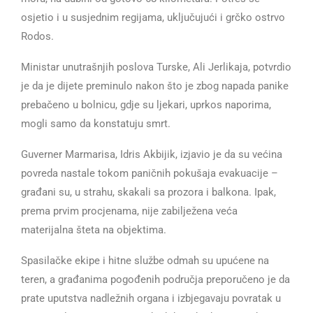
osjetio i u susjednim regijama, uključujući i grčko ostrvo
Rodos.
Ministar unutrašnjih poslova Turske, Ali Jerlikaja, potvrdio
je da je dijete preminulo nakon što je zbog napada panike
prebačeno u bolnicu, gdje su ljekari, uprkos naporima,
mogli samo da konstatuju smrt.
Guverner Marmarisa, Idris Akbijik, izjavio je da su većina
povreda nastale tokom paničnih pokušaja evakuacije –
građani su, u strahu, skakali sa prozora i balkona. Ipak,
prema prvim procjenama, nije zabilježena veća
materijalna šteta na objektima.
Spasilačke ekipe i hitne službe odmah su upućene na
teren, a građanima pogođenih područja preporučeno je da
prate uputstva nadležnih organa i izbjegavaju povratak u