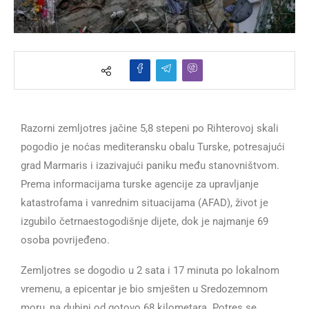
Razorni zemljotres jačine 5,8 stepeni po Rihterovoj skali
pogodio je noćas mediteransku obalu Turske, potresajući
grad Marmaris i izazivajući paniku među stanovništvom.
Prema informacijama turske agencije za upravljanje
katastrofama i vanrednim situacijama (AFAD), život je
izgubilo četrnaestogodišnje dijete, dok je najmanje 69
osoba povrijeđeno.
Zemljotres se dogodio u 2 sata i 17 minuta po lokalnom
vremenu, a epicentar je bio smješten u Sredozemnom
moru, na dubini od gotovo 68 kilometara. Potres se