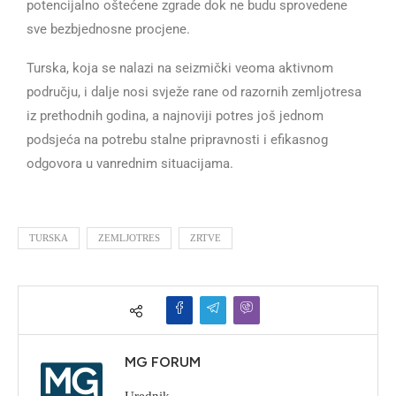
potencijalno oštećene zgrade dok ne budu sprovedene
sve bezbjednosne procjene.
Turska, koja se nalazi na seizmički veoma aktivnom
području, i dalje nosi svježe rane od razornih zemljotresa
iz prethodnih godina, a najnoviji potres još jednom
podsjeća na potrebu stalne pripravnosti i efikasnog
odgovora u vanrednim situacijama.
TURSKA
ZEMLJOTRES
ZRTVE
MG FORUM
Urednik