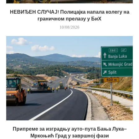
НЕВИЂЕН СЛУЧАЈ! Полицајка напала колегу на
граничном прелазу у БиХ
10/08/2026
Припреме за изградњу ауто-пута Бања Лука–
Мркоњић Град у завршној фази