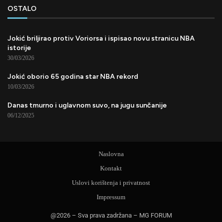
OSTALO
Jokić briljirao protiv Voriorsa i ispisao novu stranicu NBA
istorije
30/03/2026
Jokić oborio 65 godina star NBA rekord
10/03/2026
Danas tmurno i uglavnom suvo, na jugu sunčanije
06/12/2025
Naslovna
Kontakt
Uslovi korištenja i privatnost
Impressum
@2026 – Sva prava zadržana – MG FORUM