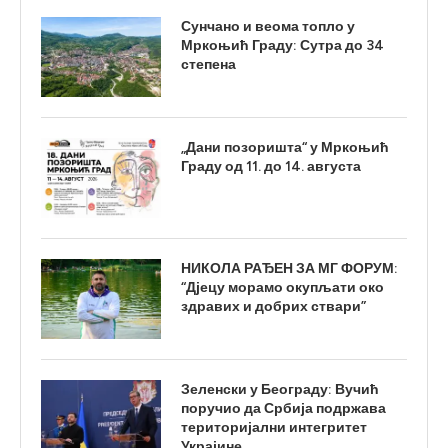
Сунчано и веома топло у
Мркоњић Граду: Сутра до 34
степена
„Дани позоришта“ у Мркоњић
Граду од 11. до 14. августа
НИКОЛА РАЂЕН ЗА МГ ФОРУМ:
“Дјецу морамо окупљати око
здравих и добрих ствари”
Зеленски у Београду: Вучић
поручио да Србија подржава
територијални интегритет
Украјине