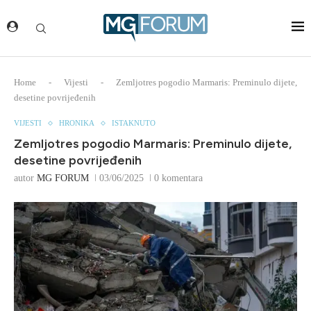
Home
-
Vijesti
-
Zemljotres pogodio Marmaris: Preminulo dijete,
desetine povrijeđenih
VIJESTI
HRONIKA
ISTAKNUTO
Zemljotres pogodio Marmaris: Preminulo dijete,
desetine povrijeđenih
autor
MG FORUM
03/06/2025
0 komentara