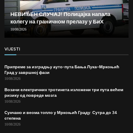
НЕВИЂЕН СЛУЧАЈ! Полицајка напала
колегу на граничном прелазу у БиХ
10/08/2026
VIJESTI
Припреме за изградњу ауто-пута Бања Лука–Мркоњић
Град у завршној фази
10/08/2026
Возачи електричних тротинета изложени три пута већем
ризику од повреде мозга
10/08/2026
Сунчано и веома топло у Мркоњић Граду: Сутра до 34
степена
10/08/2026