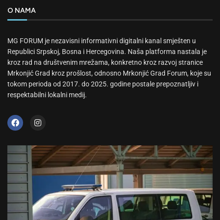
O NAMA
MG FORUM je nezavisni informativni digitalni kanal smješten u
Republici Srpskoj, Bosna i Hercegovina. Naša platforma nastala je
kroz rad na društvenim mrežama, konkretno kroz razvoj stranice
Mrkonjić Grad kroz prošlost, odnosno Mrkonjić Grad Forum, koje su
tokom perioda od 2017. do 2025. godine postale prepoznatljiv i
respektabilni lokalni medij.