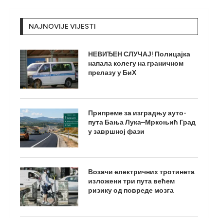
NAJNOVIJE VIJESTI
НЕВИЂЕН СЛУЧАЈ! Полицајка
напала колегу на граничном
прелазу у БиХ
Припреме за изградњу ауто-
пута Бања Лука–Мркоњић Град
у завршној фази
Возачи електричних тротинета
изложени три пута већем
ризику од повреде мозга