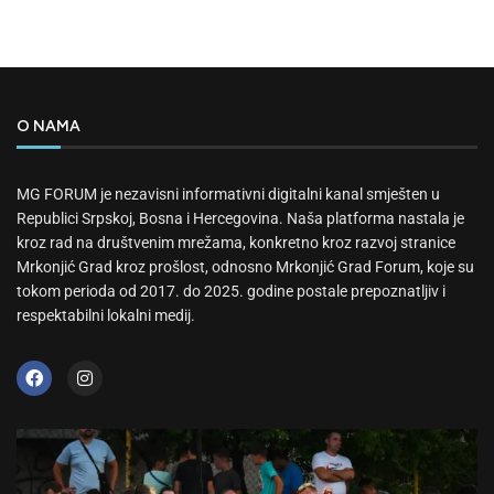
O NAMA
MG FORUM je nezavisni informativni digitalni kanal smješten u
Republici Srpskoj, Bosna i Hercegovina. Naša platforma nastala je
kroz rad na društvenim mrežama, konkretno kroz razvoj stranice
Mrkonjić Grad kroz prošlost, odnosno Mrkonjić Grad Forum, koje su
tokom perioda od 2017. do 2025. godine postale prepoznatljiv i
respektabilni lokalni medij.