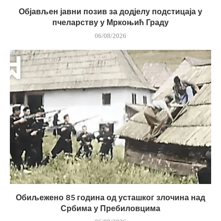
Објављен јавни позив за додјелу подстицаја у
пчеларству у Мркоњић Граду
06/08/2026
Обиљежено 85 година од усташког злочина над
Србима у Пребиловцима