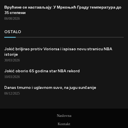
Врућине се настављају: У Мркоњић Граду температура до
35 степени
06/08/2026
OSTALO
Jokić briljirao protiv Voriorsa i ispisao novu stranicu NBA
istorije
30/03/2026
Jokić oborio 65 godina star NBA rekord
10/03/2026
Danas tmurno i uglavnom suvo, na jugu sunčanije
06/12/2025
Naslovna
Kontakt