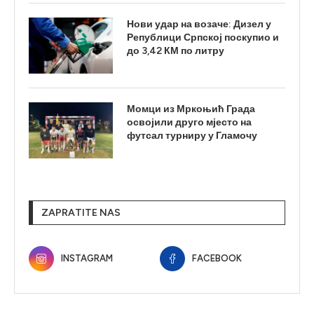
Нови удар на возаче: Дизел у
Републици Српској поскупио и
до 3,42 КМ по литру
Момци из Мркоњић Града
освојили друго мјесто на
футсал турниру у Гламочу
ZAPRATITE NAS
INSTAGRAM
FACEBOOK