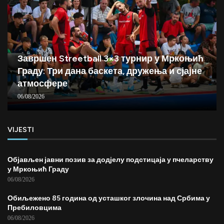
Завршен Streetball 3×3 турнир у Мркоњић
Граду: Три дана баскета, дружења и сјајне
атмосфере
06/08/2026
VIJESTI
Објављен јавни позив за додјелу подстицаја у пчеларству
у Мркоњић Граду
06/08/2026
Обиљежено 85 година од усташког злочина над Србима у
Пребиловцима
06/08/2026