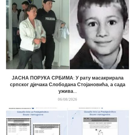
ЈАСНА ПОРУКА СРБИМА: У рату масакрирала
српског дјечака Слободана Стојановића, а сада
ужива...
06/08/2026