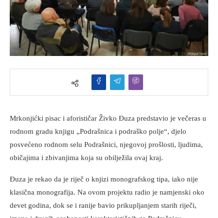
Mrkonjićki pisac i aforističar Živko Đuza predstavio je večeras u
rodnom gradu knjigu „Podrašnica i podraško polje“, djelo
posvećeno rodnom selu Podrašnici, njegovoj prošlosti, ljudima,
običajima i zbivanjima koja su obilježila ovaj kraj.
Đuza je rekao da je riječ o knjizi monografskog tipa, iako nije
klasična monografija. Na ovom projektu radio je namjenski oko
devet godina, dok se i ranije bavio prikupljanjem starih riječi,