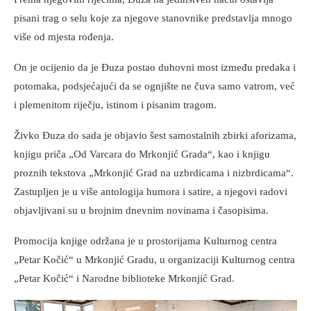
pisani trag o selu koje za njegove stanovnike predstavlja mnogo
više od mjesta rođenja.
On je ocijenio da je Đuza postao duhovni most između predaka i
potomaka, podsjećajući da se ognjište ne čuva samo vatrom, već
i plemenitom riječju, istinom i pisanim tragom.
Živko Đuza do sada je objavio šest samostalnih zbirki aforizama,
knjigu priča „Od Varcara do Mrkonjić Grada“, kao i knjigu
proznih tekstova „Mrkonjić Grad na uzbrdicama i nizbrdicama“.
Zastupljen je u više antologija humora i satire, a njegovi radovi
objavljivani su u brojnim dnevnim novinama i časopisima.
Promocija knjige održana je u prostorijama Kulturnog centra
„Petar Kočić“ u Mrkonjić Gradu, u organizaciji Kulturnog centra
„Petar Kočić“ i Narodne biblioteke Mrkonjić Grad.