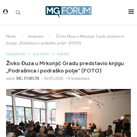
Home
-
Istaknuto
-
Živko Đuza u Mrkonjić Gradu predstavio
knjigu „Podrašnica i podraško polje“ (FOTO)
ISTAKNUTO
KULTURA
VIJESTI
Živko Đuza u Mrkonjić Gradu predstavio knjigu
„Podrašnica i podraško polje“ (FOTO)
autor
MG FORUM
16/05/2026
0 komentara