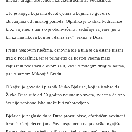
imena i drugih osobenosti karakterističnih za Podrašnicu.
„To je knjiga koja ima devet cjelina u kojima se govori o
zbivanjima od rimskog perioda. Otprilike je to slika Podrašnice
kroz vrijeme, s tim što je obuhvaćeno i sadašnje vrijeme, jer u
knjizi ima likova koji su i danas živi“, rekao je Đuza.
Prema njegovim riječima, osnovna ideja bila je da ostane pisani
trag o Podrašnici, jer je primijetio da postoji veoma malo
zapisanih podataka o ovom selu, kao i o mnogim drugim selima,
pa i o samom Mrkonjić Gradu.
O knjizi je govorio i pjesnik Mirko Bjelajac, koji je istakao da
Živko Đuza više od 50 godina neumorno stvara, svjestan da ono
što nije zapisano lako može biti zaboravljeno.
Bjelajac je naglasio da je Đuza prozni pisac, aforističar, novinar i
hroničar koji decenijama čuva uspomenu na podraško ognjište.
Prema njegovim riječima, Đuza na jedinstven način ostavlja