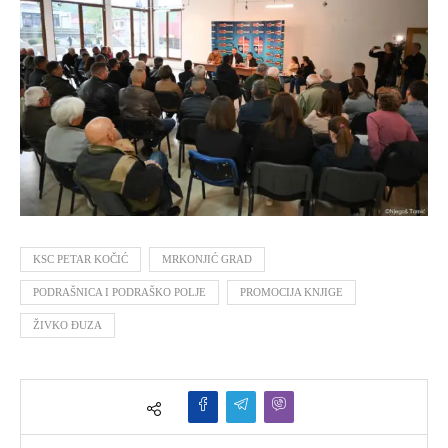
KSC PETAR KOČIĆ
MRKONJIĆ GRAD
PODRAŠNICA I PODRAŠKO POLJE
PROMOCIJA KNJIGE
ŽIVKO ĐUZA