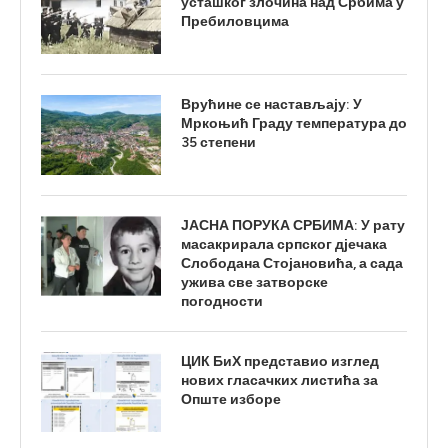
усташког злочина над Србима у
Пребиловцима
Врућине се настављају: У
Мркоњић Граду температура до
35 степени
ЈАСНА ПОРУКА СРБИМА: У рату
масакрирала српског дјечака
Слободана Стојановића, а сада
ужива све затворске
погодности
ЦИК БиХ представио изглед
нових гласачких листића за
Опште изборе