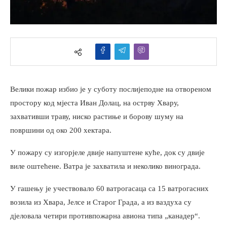
Велики пожар избио је у суботу послијеподне на отвореном
простору код мјеста Иван Долац, на острву Хвару,
захвативши траву, ниско растиње и борову шуму на
површини од око 200 хектара.
У пожару су изгорјеле двије напуштене куће, док су двије
виле оштећене. Ватра је захватила и неколико винограда.
У гашењу је учествовало 60 ватрогасаца са 15 ватрогасних
возила из Хвара, Јелсе и Старог Града, а из ваздуха су
дјеловала четири противпожарна авиона типа „канадер“.