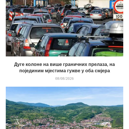
Дуге колоне на више граничних прелаза, на
појединим мјестима гужве у оба смјера
08/08/2026