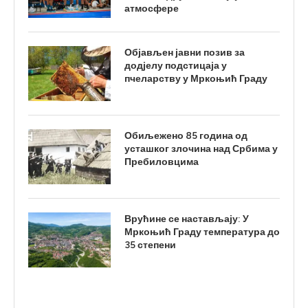
атмосфере
Објављен јавни позив за
додјелу подстицаја у
пчеларству у Мркоњић Граду
Обиљежено 85 година од
усташког злочина над Србима у
Пребиловцима
Врућине се настављају: У
Мркоњић Граду температура до
35 степени