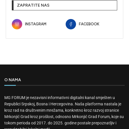
ZAPRATITE NAS
INSTAGRAM
FACEBOOK
O NAMA
MG FORUM je nezavisni informativni digitalni kanal smješten u
Republici Srpskoj, Bosna i Hercegovina. Naša platforma nastala je
kroz rad na društvenim mrežama, konkretno kroz razvoj stranice
Mrkonjić Grad kroz prošlost, odnosno Mrkonjić Grad Forum, koje su
tokom perioda od 2017. do 2025. godine postale prepoznatljiv i