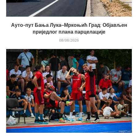
Ауто-пут Бања Лука–Мркоњић Град: Објављен
приједлог плана парцелације
08/08/2026