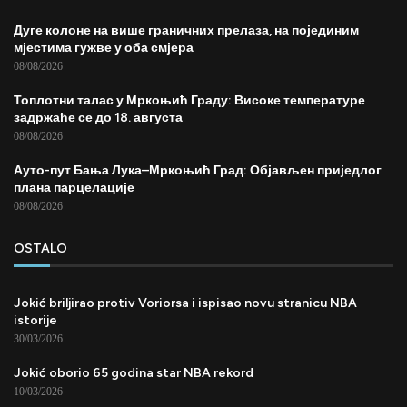
Дуге колоне на више граничних прелаза, на појединим
мјестима гужве у оба смјера
08/08/2026
Топлотни талас у Мркоњић Граду: Високе температуре
задржаће се до 18. августа
08/08/2026
Ауто-пут Бања Лука–Мркоњић Град: Објављен приједлог
плана парцелације
08/08/2026
OSTALO
Jokić briljirao protiv Voriorsa i ispisao novu stranicu NBA
istorije
30/03/2026
Jokić oborio 65 godina star NBA rekord
10/03/2026