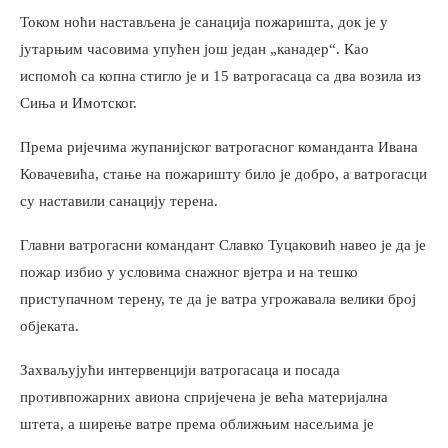
Током ноћи настављена је санација пожаришта, док је у
јутарњим часовима упућен још један „канадер“. Као
испомоћ са копна стигло је и 15 ватрогасаца са два возила из
Сиња и Имотског.
Према ријечима жупанијског ватрогасног команданта Ивана
Ковачевића, стање на пожаришту било је добро, а ватрогасци
су наставили санацију терена.
Главни ватрогасни командант Славко Туцаковић навео је да је
пожар избио у условима снажног вјетра и на тешко
приступачном терену, те да је ватра угрожавала велики број
објеката.
Захваљујући интервенцији ватрогасаца и посада
противпожарних авиона спријечена је већа материјална
штета, а ширење ватре према оближњим насељима је