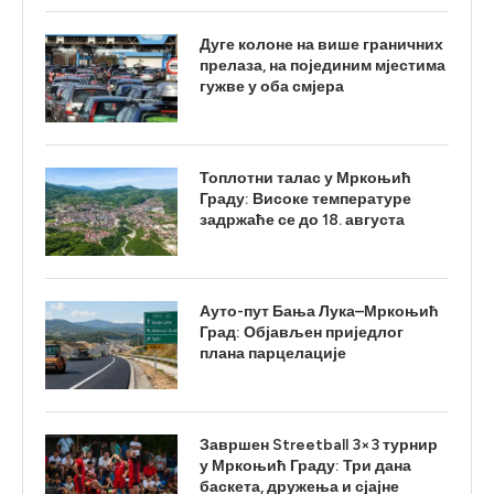
Дуге колоне на више граничних
прелаза, на појединим мјестима
гужве у оба смјера
Топлотни талас у Мркоњић
Граду: Високе температуре
задржаће се до 18. августа
Ауто-пут Бања Лука–Мркоњић
Град: Објављен приједлог
плана парцелације
Завршен Streetball 3×3 турнир
у Мркоњић Граду: Три дана
баскета, дружења и сјајне