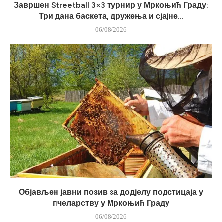
Завршен Streetball 3×3 турнир у Мркоњић Граду:
Три дана баскета, дружења и сјајне...
06/08/2026
Објављен јавни позив за додјелу подстицаја у
пчеларству у Мркоњић Граду
06/08/2026