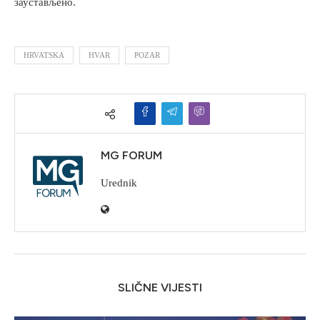
заустављено.
HRVATSKA
HVAR
POZAR
MG FORUM
Urednik
SLIČNE VIJESTI