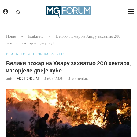
Home
-
Istaknuto
-
Велики пожар на Хвару захватио 200
хектара, изгорјеле двије куће
ISTAKNUTO
HRONIKA
VIJESTI
Велики пожар на Хвару захватио 200 хектара,
изгорјеле двије куће
autor
MG FORUM
05/07/2026
0 komentara