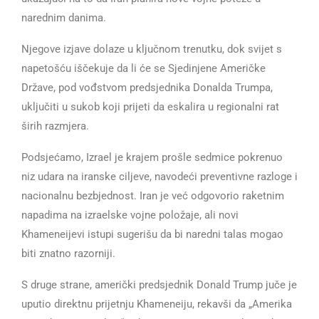
narednim danima.
Njegove izjave dolaze u ključnom trenutku, dok svijet s
napetošću iščekuje da li će se Sjedinjene Američke
Države, pod vođstvom predsjednika Donalda Trumpa,
uključiti u sukob koji prijeti da eskalira u regionalni rat
širih razmjera.
Podsjećamo, Izrael je krajem prošle sedmice pokrenuo
niz udara na iranske ciljeve, navodeći preventivne razloge i
nacionalnu bezbjednost. Iran je već odgovorio raketnim
napadima na izraelske vojne položaje, ali novi
Khameneijevi istupi sugerišu da bi naredni talas mogao
biti znatno razorniji.
S druge strane, američki predsjednik Donald Trump juče je
uputio direktnu prijetnju Khameneiju, rekavši da „Amerika