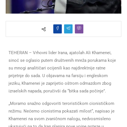
TEHERAN – Vrhovni lider Irana, ajatolah Ali Khamenei,
sinoć se oglasio putem društvenih mreža porukama koje
su mnogi analitičari ocijenili kao najdirektnije ratne
prijetnje do sada. U objavama na farsiju i engleskom
jeziku, Khamenei je zaprijetio oštrom odmazdom zbog
izraelskih napada, poručivši da “bitka sada počinje”.
„Moramo snažno odgovoriti terorističkom cionističkom
režimu. Nećemo cionistima pokazati milost“, napisao je
Khamenei na svom zvaničnom nalogu, nedvosmisleno
ukazujući na to da Iran planira nove vojne poteze u