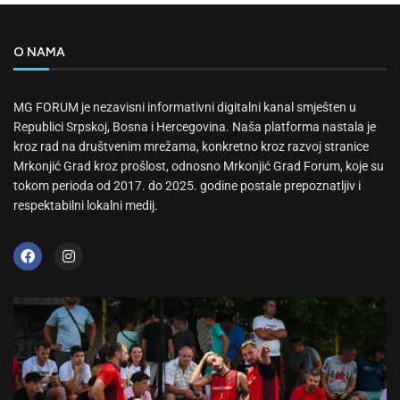
O NAMA
MG FORUM je nezavisni informativni digitalni kanal smješten u
Republici Srpskoj, Bosna i Hercegovina. Naša platforma nastala je
kroz rad na društvenim mrežama, konkretno kroz razvoj stranice
Mrkonjić Grad kroz prošlost, odnosno Mrkonjić Grad Forum, koje su
tokom perioda od 2017. do 2025. godine postale prepoznatljiv i
respektabilni lokalni medij.