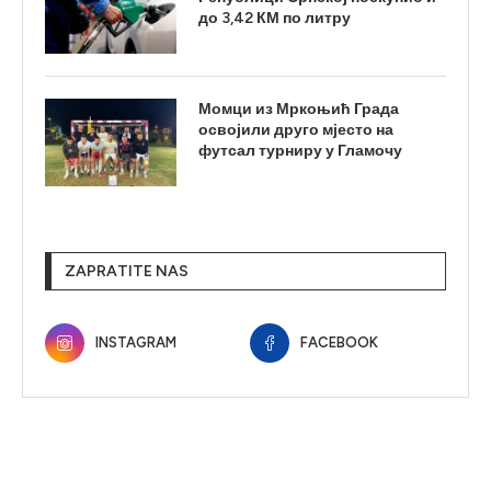
до 3,42 КМ по литру
Момци из Мркоњић Града
освојили друго мјесто на
футсал турниру у Гламочу
ZAPRATITE NAS
INSTAGRAM
FACEBOOK