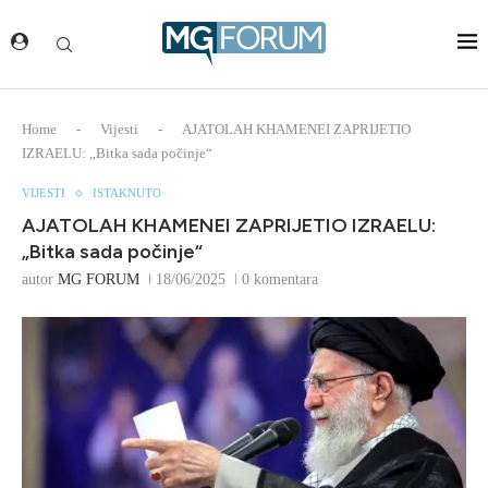
Home
-
Vijesti
-
AJATOLAH KHAMENEI ZAPRIJETIO
IZRAELU: „Bitka sada počinje“
VIJESTI
ISTAKNUTO
AJATOLAH KHAMENEI ZAPRIJETIO IZRAELU:
„Bitka sada počinje“
autor
MG FORUM
18/06/2025
0 komentara