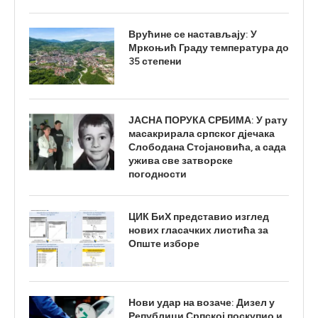
Врућине се настављају: У
Мркоњић Граду температура до
35 степени
ЈАСНА ПОРУКА СРБИМА: У рату
масакрирала српског дјечака
Слободана Стојановића, а сада
ужива све затворске
погодности
ЦИК БиХ представио изглед
нових гласачких листића за
Опште изборе
Нови удар на возаче: Дизел у
Републици Српској поскупио и