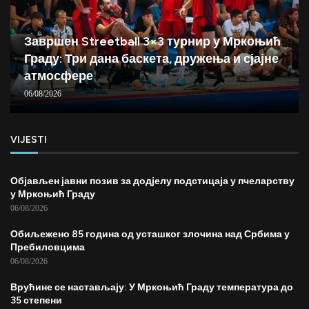
Завршен Streetball 3×3 турнир у Мркоњић
Граду: Три дана баскета, дружења и сјајне
атмосфере
06/08/2026
VIJESTI
Објављен јавни позив за додјелу подстицаја у пчеларству
у Мркоњић Граду
06/08/2026
Обиљежено 85 година од усташког злочина над Србима у
Пребиловцима
06/08/2026
Врућине се настављају: У Мркоњић Граду температура до
35 степени