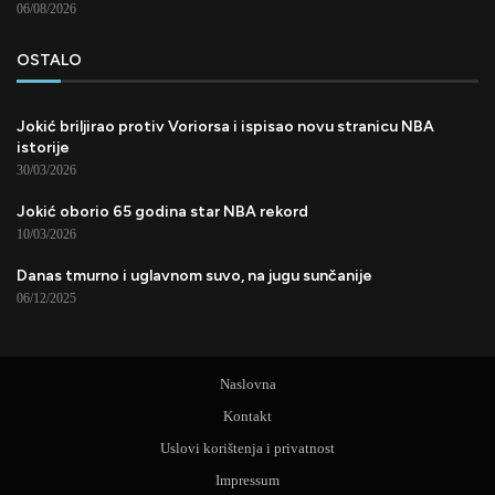
06/08/2026
OSTALO
Jokić briljirao protiv Voriorsa i ispisao novu stranicu NBA
istorije
30/03/2026
Jokić oborio 65 godina star NBA rekord
10/03/2026
Danas tmurno i uglavnom suvo, na jugu sunčanije
06/12/2025
Naslovna
Kontakt
Uslovi korištenja i privatnost
Impressum