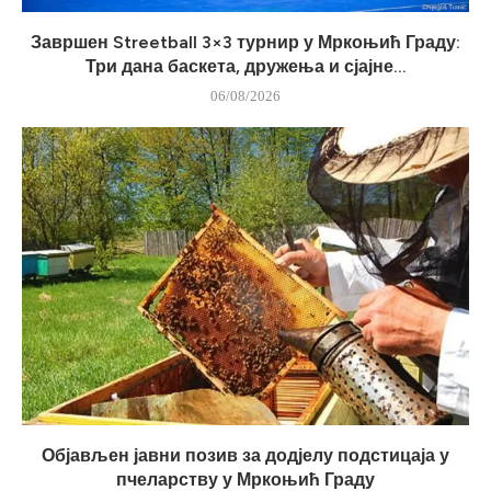
Завршен Streetball 3×3 турнир у Мркоњић Граду:
Три дана баскета, дружења и сјајне...
06/08/2026
Објављен јавни позив за додјелу подстицаја у
пчеларству у Мркоњић Граду