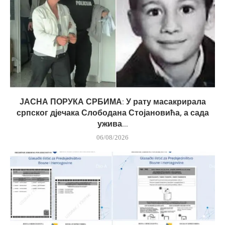
ЈАСНА ПОРУКА СРБИМА: У рату масакрирала
српског дјечака Слободана Стојановића, а сада
ужива...
06/08/2026