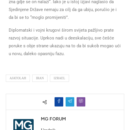
zna gdje se on nalazi“. Iako je u istoj izjavi naglasio da
Sjedinjene Države nemaju za cilj da ga ubiju, poručio je i
da bi se to “moglo promijeniti”.
Diplomatski i vojni krugovi širom svijeta pažljivo prate
razvoj situacije. Uprkos nadi u deeskalaciju, sve češće
poruke s obje strane ukazuju na to da bi sukob mogao ući
u novu, daleko opasniju fazu.
AJATOLAH
IRAN
IZRAEL
MG FORUM
Urednik