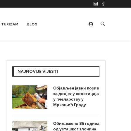
TURIZAM
BLOG
NAJNOVIJE VIJESTI
Објављен јавни позив
за додјелу подстицаја
у пчеларству у
Мркоњић Граду
Обиљежено 85 година
од усташког злочина