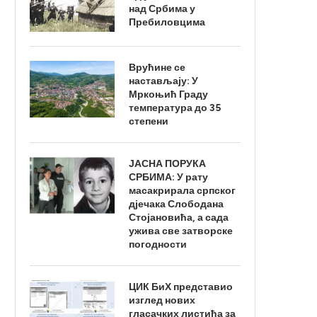
над Србима у
Пребиловцима
Врућине се
настављају: У
Мркоњић Граду
температура до 35
степени
ЈАСНА ПОРУКА
СРБИМА: У рату
масакрирала српског
дјечака Слободана
Стојановића, а сада
ужива све затворске
погодности
ЦИК БиХ представио
изглед нових
гласачких листића за