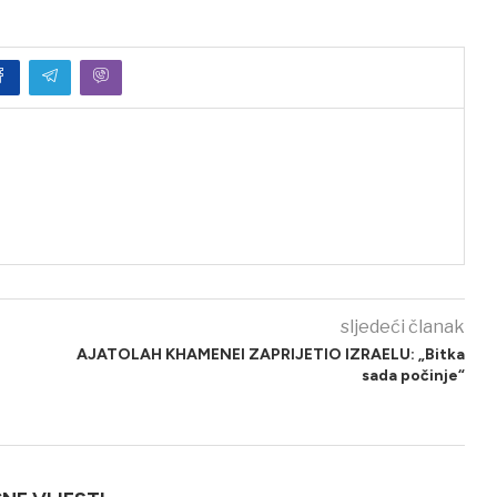
sljedeći članak
AJATOLAH KHAMENEI ZAPRIJETIO IZRAELU: „Bitka
sada počinje“