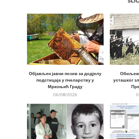
SLI
Објављен јавни позив за додјелу
Обиљеже
подстицаја у пчеларству у
усташког з
Мркоњић Граду
Пр
06/08/2026
0