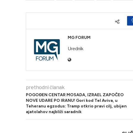
MG FORUM
Urednik
prethodni članak
POGOĐEN CENTAR MOSADA, IZRAEL ZAPOČEO
NOVE UDARE PO IRANU! Gori kod Tel Aviva, u
Teheranu egzodus: Tramp otkrio pravi cilj, ubijen
ajatolahov najbliži saradnik