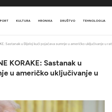
PORT
KULTURA
HRONIKA
DRUŠTVO
TEHNOLOGIJA
astanak u Bijeloj kući pojačava sumnje u američko uključivanje u rat
E KORAKE: Sastanak u
nje u američko uključivanje u