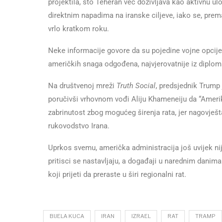
projektila, što Teheran već doživljava kao aktivnu ulo
direktnim napadima na iranske ciljeve, iako se, prema
vrlo kratkom roku.
Neke informacije govore da su pojedine vojne opcije b
američkih snaga odgođena, najvjerovatnije iz diplom
Na društvenoj mreži
Truth Social
, predsjednik Trump 
poručivši vrhovnom vođi Aliju Khameneiju da “Ameri
zabrinutost zbog mogućeg širenja rata, jer nagovješta
rukovodstvo Irana.
Uprkos svemu, američka administracija još uvijek ni
pritisci se nastavljaju, a događaji u narednim dani
koji prijeti da preraste u širi regionalni rat.
BIJELA KUCA
IRAN
IZRAEL
RAT
TRAMP