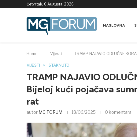
Četvrtak, 6 Augusta, 2026
NASLOVNA
S
Home
-
Vijesti
-
TRAMP NAJAVIO ODLUČNE KORAKE: S
VIJESTI
ISTAKNUTO
TRAMP NAJAVIO ODLUČN
Bijeloj kući pojačava sum
rat
autor
MG FORUM
18/06/2025
0 komentara