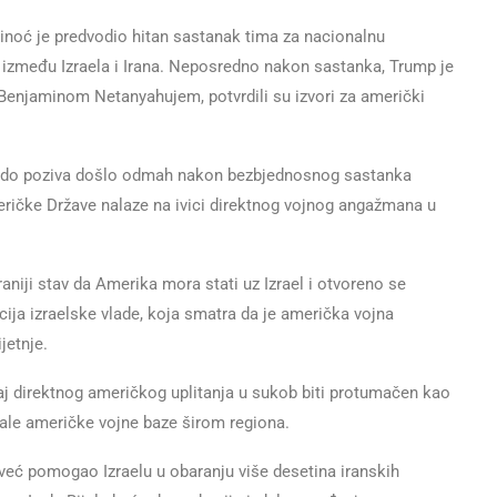
oć je predvodio hitan sastanak tima za nacionalnu
ba između Izraela i Irana. Neposredno nakon sastanka, Trump je
Benjaminom Netanyahujem, potvrdili su izvori za američki
a je do poziva došlo odmah nakon bezbjednosnog sastanka
eričke Države nalaze na ivici direktnog vojnog angažmana u
aniji stav da Amerika mora stati uz Izrael i otvoreno se
zicija izraelske vlade, koja smatra da je američka vojna
jetnje.
šaj direktnog američkog uplitanja u sukob biti protumačen kao
tale američke vojne baze širom regiona.
 već pomogao Izraelu u obaranju više desetina iranskih