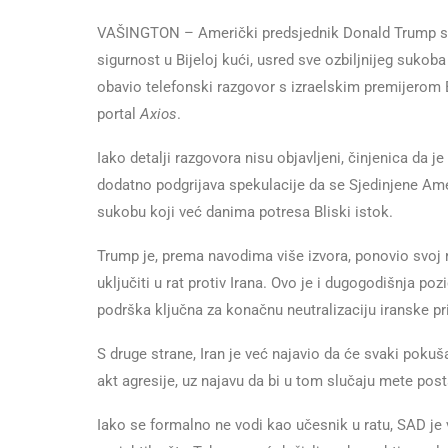
VAŠINGTON – Američki predsjednik Donald Trump sin
sigurnost u Bijeloj kući, usred sve ozbiljnijeg suko
obavio telefonski razgovor s izraelskim premijerom 
portal
Axios
.
Iako detalji razgovora nisu objavljeni, činjenica d
dodatno podgrijava spekulacije da se Sjedinjene Am
sukobu koji već danima potresa Bliski istok.
Trump je, prema navodima više izvora, ponovio svoj r
uključiti u rat protiv Irana. Ovo je i dugogodišnja po
podrška ključna za konačnu neutralizaciju iranske pri
S druge strane, Iran je već najavio da će svaki poku
akt agresije, uz najavu da bi u tom slučaju mete pos
Iako se formalno ne vodi kao učesnik u ratu, SAD je