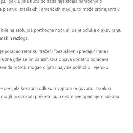
gu. Ipak, Bijela kuća do sada nije izdala naređenje o
 pisanju izraelskih i američkih medija, to može promijeniti u
ile na stolu još prethodne noći, ali da je odluka o aktiviranju
atskih razloga.
je pojačao retoriku, tražeći “bezuslovnu predaju” Irana i
ka zna gdje se on nalazi”. Ova objava dodatno pojačava
va da bi SAD mogao ciljati i najviše političko i vjersko
je donijela konačnu odluku o vojnom odgovoru. Izraelski
ma mogli bi označiti prekretnicu u ovom sve opasnijem sukobu