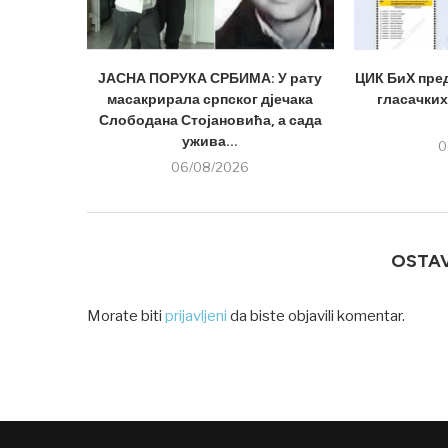
ЈАСНА ПОРУКА СРБИМА: У рату
ЦИК БиХ пре
масакрирала српског дјечака
гласачких
Слободана Стојановића, а сада
ужива...
0
06/08/2026
OSTA
Morate biti
prijavljeni
da biste objavili komentar.