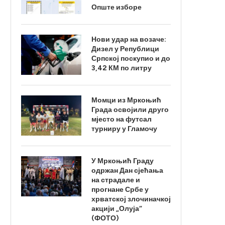
Опште изборе
Нови удар на возаче:
Дизел у Републици
Српској поскупио и до
3,42 КМ по литру
Момци из Мркоњић
Града освојили друго
мјесто на футсал
турниру у Гламочу
У Мркоњић Граду
одржан Дан сјећања
на страдале и
прогнане Србе у
хрватској злочиначкој
акцији „Олуја“
(ФОТО)