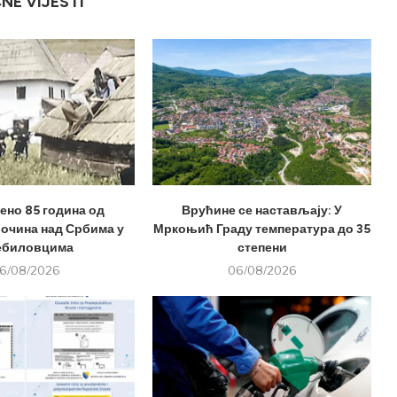
ČNE VIJESTI
но 85 година од
Врућине се настављају: У
лочина над Србима у
Мркоњић Граду температура до 35
ебиловцима
степени
6/08/2026
06/08/2026