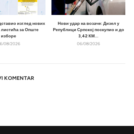
дставио изглед нових
Нови удар на возаче: Дизел у
 листића за Опште
Републици Српској поскупио и до
изборе
3,42 КМ...
6/08/2026
06/08/2026
VI KOMENTAR