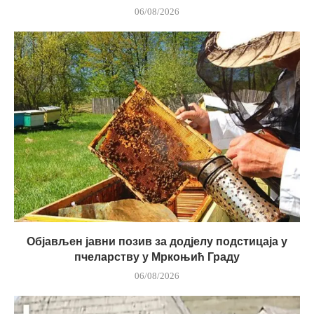
06/08/2026
Објављен јавни позив за додјелу подстицаја у
пчеларству у Мркоњић Граду
06/08/2026