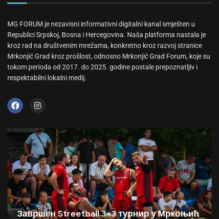
MG FORUM je nezavisni informativni digitalni kanal smješten u
Republici Srpskoj, Bosna i Hercegovina. Naša platforma nastala je
kroz rad na društvenim mrežama, konkretno kroz razvoj stranice
Mrkonjić Grad kroz prošlost, odnosno Mrkonjić Grad Forum, koje su
tokom perioda od 2017. do 2025. godine postale prepoznatljiv i
respektabilni lokalni medij.
Завршен Streetball 3×3 турнир у Мркоњић