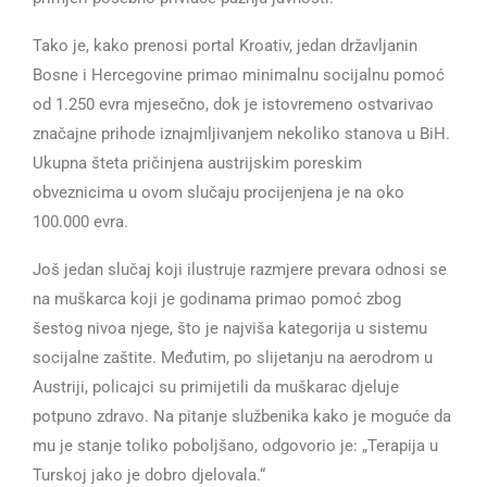
Tako je, kako prenosi portal Kroativ, jedan državljanin
Bosne i Hercegovine primao minimalnu socijalnu pomoć
od 1.250 evra mjesečno, dok je istovremeno ostvarivao
značajne prihode iznajmljivanjem nekoliko stanova u BiH.
Ukupna šteta pričinjena austrijskim poreskim
obveznicima u ovom slučaju procijenjena je na oko
100.000 evra.
Još jedan slučaj koji ilustruje razmjere prevara odnosi se
na muškarca koji je godinama primao pomoć zbog
šestog nivoa njege, što je najviša kategorija u sistemu
socijalne zaštite. Međutim, po slijetanju na aerodrom u
Austriji, policajci su primijetili da muškarac djeluje
potpuno zdravo. Na pitanje službenika kako je moguće da
mu je stanje toliko poboljšano, odgovorio je: „Terapija u
Turskoj jako je dobro djelovala.“