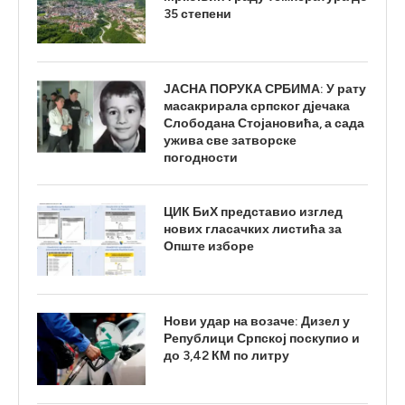
35 степени
ЈАСНА ПОРУКА СРБИМА: У рату
масакрирала српског дјечака
Слободана Стојановића, а сада
ужива све затворске
погодности
ЦИК БиХ представио изглед
нових гласачких листића за
Опште изборе
Нови удар на возаче: Дизел у
Републици Српској поскупио и
до 3,42 КМ по литру