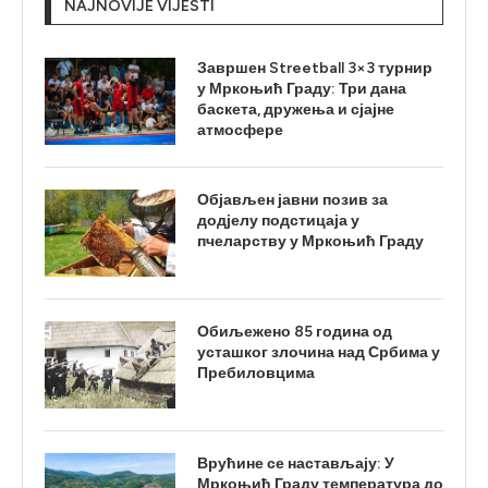
NAJNOVIJE VIJESTI
Завршен Streetball 3×3 турнир
у Мркоњић Граду: Три дана
баскета, дружења и сјајне
атмосфере
Објављен јавни позив за
додјелу подстицаја у
пчеларству у Мркоњић Граду
Обиљежено 85 година од
усташког злочина над Србима у
Пребиловцима
Врућине се настављају: У
Мркоњић Граду температура до