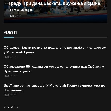
Граду: Три дана баскета, дружења и сјајне
атмосфере
06/08/2026
VIJESTI
Објављен јавни позив за додјелу подстицаја у пчеларству
у Мркоњић Граду
06/08/2026
Обиљежено 85 година од усташког злочина над Србима у
Пребиловцима
06/08/2026
Врућине се настављају: У Мркоњић Граду температура до
35 степени
06/08/2026
OSTALO