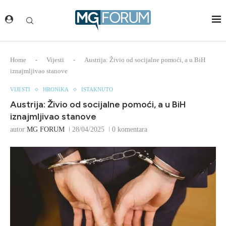
Home
-
Vijesti
-
Austrija: Živio od socijalne pomoći, a u BiH
iznajmljivao stanove
VIJESTI
HRONIKA
ISTAKNUTO
Austrija: Živio od socijalne pomoći, a u BiH
iznajmljivao stanove
autor
MG FORUM
28/04/2025
0 komentara