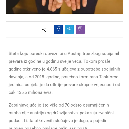
Šteta koju poreski obveznici u Austriji trpe zbog socijalnih
prevara iz godine u godinu sve je veća. Tokom prošle
godine otkriveno je 4.865 slučajeva zloupotrebe socijalnih
davanja, a od 2018. godine, posebno formirana Taskforce
jedinica uspjela je da otkrije prevare ukupne vrijednosti od
čak 135,6 miliona evra.
Zabrinjavajuće je što više od 70 odsto osumnjičenih
osoba nije austrijskog državljanstva, pokazuju zvanični
podaci. Lista otkrivenih slučajeva je duga, a pojedini
primjeri posebno privlače pažnju javnosti.