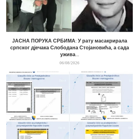
ЈАСНА ПОРУКА СРБИМА: У рату масакрирала
српског дјечака Слободана Стојановића, а сада
ужива...
06/08/2026