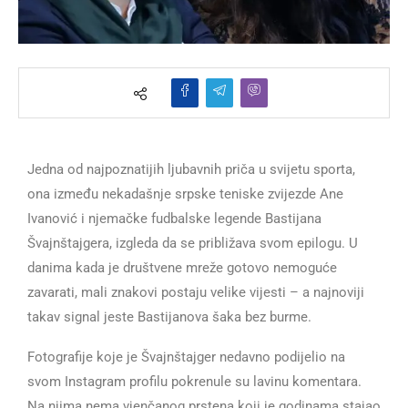
Jedna od najpoznatijih ljubavnih priča u svijetu sporta,
ona između nekadašnje srpske teniske zvijezde Ane
Ivanović i njemačke fudbalske legende Bastijana
Švajnštajgera, izgleda da se približava svom epilogu. U
danima kada je društvene mreže gotovo nemoguće
zavarati, mali znakovi postaju velike vijesti – a najnoviji
takav signal jeste Bastijanova šaka bez burme.
Fotografije koje je Švajnštajger nedavno podijelio na
svom Instagram profilu pokrenule su lavinu komentara.
Na njima nema vjenčanog prstena koji je godinama stajao