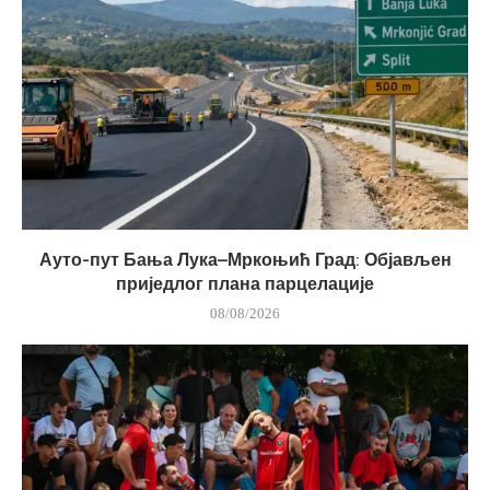
Ауто-пут Бања Лука–Мркоњић Град: Објављен
приједлог плана парцелације
08/08/2026