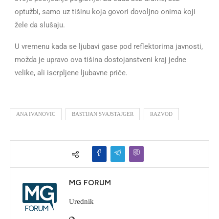
optužbi, samo uz tišinu koja govori dovoljno onima koji
žele da slušaju.
U vremenu kada se ljubavi gase pod reflektorima javnosti,
možda je upravo ova tišina dostojanstveni kraj jedne
velike, ali iscrpljene ljubavne priče.
ANA IVANOVIC
BASTIJAN SVAJSTAJGER
RAZVOD
MG FORUM
Urednik