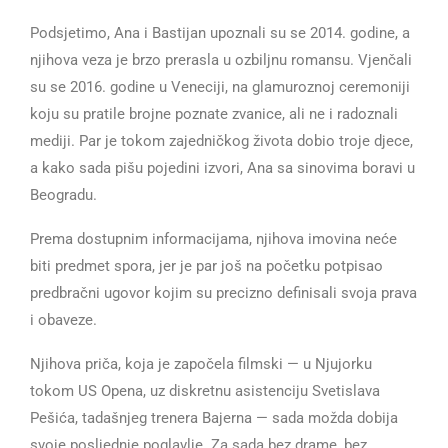
Podsjetimo, Ana i Bastijan upoznali su se 2014. godine, a
njihova veza je brzo prerasla u ozbiljnu romansu. Vjenčali
su se 2016. godine u Veneciji, na glamuroznoj ceremoniji
koju su pratile brojne poznate zvanice, ali ne i radoznali
mediji. Par je tokom zajedničkog života dobio troje djece,
a kako sada pišu pojedini izvori, Ana sa sinovima boravi u
Beogradu.
Prema dostupnim informacijama, njihova imovina neće
biti predmet spora, jer je par još na početku potpisao
predbračni ugovor kojim su precizno definisali svoja prava
i obaveze.
Njihova priča, koja je započela filmski — u Njujorku
tokom US Opena, uz diskretnu asistenciju Svetislava
Pešića, tadašnjeg trenera Bajerna — sada možda dobija
svoje posljednje poglavlje. Za sada bez drame, bez