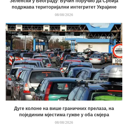
Зеленски у Београду: Вучић поручио да Србија
подржава територијални интегритет Украјине
08/08/2026
Дуге колоне на више граничних прелаза, на
појединим мјестима гужве у оба смјера
08/08/2026