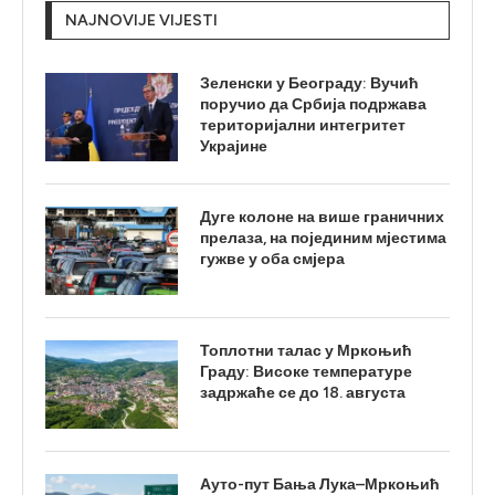
NAJNOVIJE VIJESTI
Зеленски у Београду: Вучић
поручио да Србија подржава
територијални интегритет
Украјине
Дуге колоне на више граничних
прелаза, на појединим мјестима
гужве у оба смјера
Топлотни талас у Мркоњић
Граду: Високе температуре
задржаће се до 18. августа
Ауто-пут Бања Лука–Мркоњић