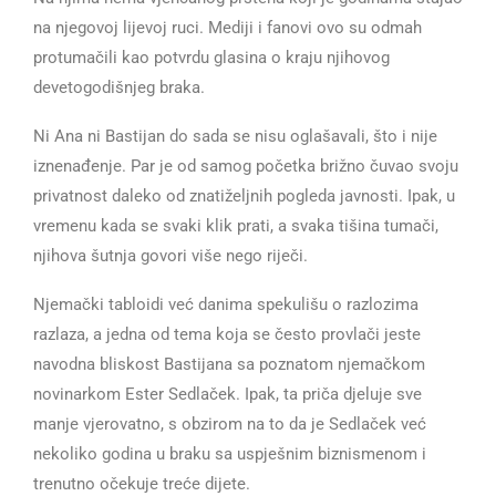
na njegovoj lijevoj ruci. Mediji i fanovi ovo su odmah
protumačili kao potvrdu glasina o kraju njihovog
devetogodišnjeg braka.
Ni Ana ni Bastijan do sada se nisu oglašavali, što i nije
iznenađenje. Par je od samog početka brižno čuvao svoju
privatnost daleko od znatiželjnih pogleda javnosti. Ipak, u
vremenu kada se svaki klik prati, a svaka tišina tumači,
njihova šutnja govori više nego riječi.
Njemački tabloidi već danima spekulišu o razlozima
razlaza, a jedna od tema koja se često provlači jeste
navodna bliskost Bastijana sa poznatom njemačkom
novinarkom Ester Sedlaček. Ipak, ta priča djeluje sve
manje vjerovatno, s obzirom na to da je Sedlaček već
nekoliko godina u braku sa uspješnim biznismenom i
trenutno očekuje treće dijete.