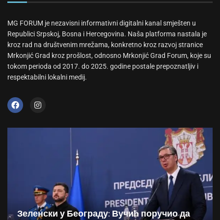
MG FORUM je nezavisni informativni digitalni kanal smješten u
Republici Srpskoj, Bosna i Hercegovina. Naša platforma nastala je
kroz rad na društvenim mrežama, konkretno kroz razvoj stranice
Mrkonjić Grad kroz prošlost, odnosno Mrkonjić Grad Forum, koje su
tokom perioda od 2017. do 2025. godine postale prepoznatljiv i
respektabilni lokalni medij.
Зеленски у Београду: Вучић поручио да