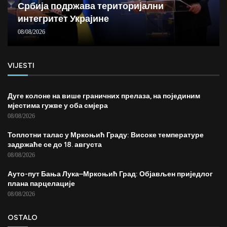
Србија подржава територијални
интегритет Украјине
08/08/2026
VIJESTI
Дуге колоне на више граничних прелаза, на појединим
мјестима гужве у оба смјера
08/08/2026
Топлотни талас у Мркоњић Граду: Високе температуре
задржаће се до 18. августа
08/08/2026
Ауто-пут Бања Лука–Мркоњић Град: Објављен приједлог
плана парцелације
08/08/2026
OSTALO