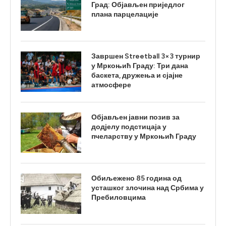
Град: Објављен приједлог
плана парцелације
Завршен Streetball 3×3 турнир
у Мркоњић Граду: Три дана
баскета, дружења и сјајне
атмосфере
Објављен јавни позив за
додјелу подстицаја у
пчеларству у Мркоњић Граду
Обиљежено 85 година од
усташког злочина над Србима у
Пребиловцима