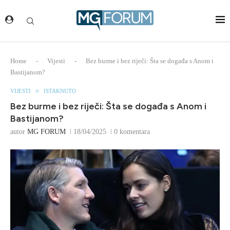
Home
-
Vijesti
-
Bez burme i bez riječi: Šta se događa s Anom i
Bastijanom?
VIJESTI
ISTAKNUTO
Bez burme i bez riječi: Šta se događa s Anom i
Bastijanom?
autor
MG FORUM
18/04/2025
0 komentara