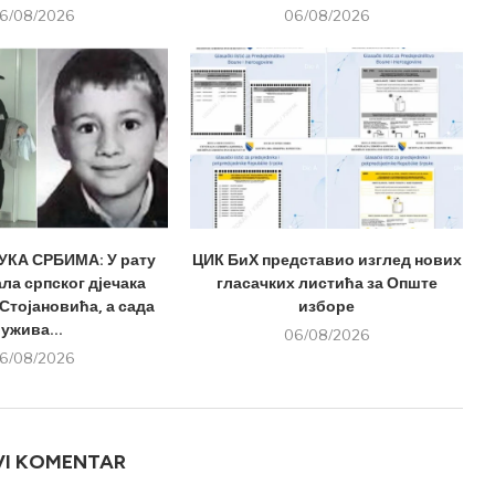
6/08/2026
06/08/2026
КА СРБИМА: У рату
ЦИК БиХ представио изглед нових
ла српског дјечака
гласачких листића за Опште
Стојановића, а сада
изборе
ужива...
06/08/2026
6/08/2026
VI KOMENTAR