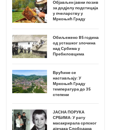
Објављен јавни позив
за додјелу подстицаја
у пчеларству у
Мркоњић Граду
Обиљежено 85 година
од усташког злочина
над Србима у
Пребиловцима
Врућине се
настављају: У
Мркоњић Граду
температура до 35
степени
ЈАСНА ПОРУКА
СРБИМА: У рату
масакрирала српског
дјечака Слободана