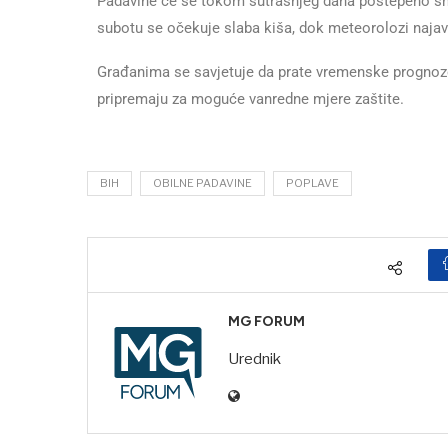
Padavine će se tokom sutrašnjeg dana postepeno smanj
subotu se očekuje slaba kiša, dok meteorolozi najavlj
Građanima se savjetuje da prate vremenske prognoze i
pripremaju za moguće vanredne mjere zaštite.
BIH
OBILNE PADAVINE
POPLAVE
MG FORUM
Urednik