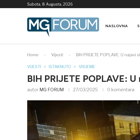
Subota, 8 Augusta, 2026
NASLOVNA
S
Home
-
Vijesti
-
BIH PRIJETE POPLAVE: U najavi o
VIJESTI
ISTAKNUTO
VRIJEME
BIH PRIJETE POPLAVE: U n
autor
MG FORUM
27/03/2025
0 komentara