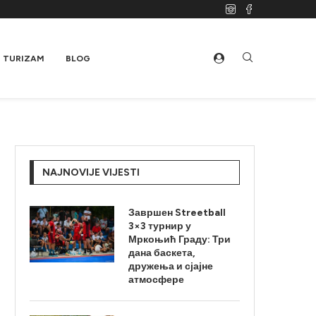
TURIZAM
BLOG
NAJNOVIJE VIJESTI
Завршен Streetball
3×3 турнир у
Мркоњић Граду: Три
дана баскета,
дружења и сјајне
атмосфере