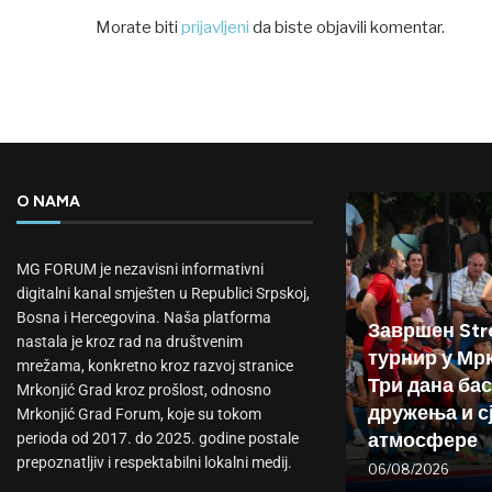
Morate biti
prijavljeni
da biste objavili komentar.
O NAMA
MG FORUM je nezavisni informativni
digitalni kanal smješten u Republici Srpskoj,
Bosna i Hercegovina. Naša platforma
Завршен Stre
nastala je kroz rad na društvenim
турнир у Мр
mrežama, konkretno kroz razvoj stranice
Три дана бас
Mrkonjić Grad kroz prošlost, odnosno
дружења и с
Mrkonjić Grad Forum, koje su tokom
атмосфере
perioda od 2017. do 2025. godine postale
prepoznatljiv i respektabilni lokalni medij.
06/08/2026