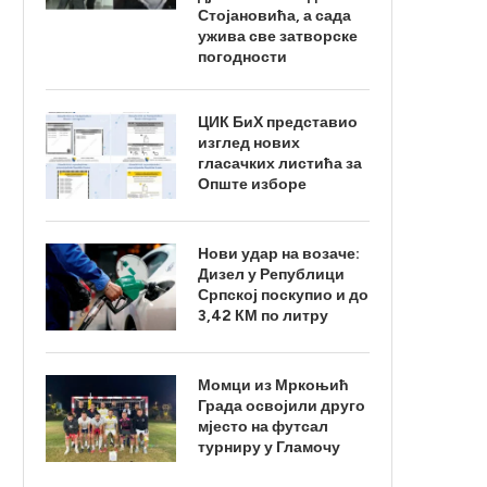
Стојановића, а сада
ужива све затворске
погодности
ЦИК БиХ представио
изглед нових
гласачких листића за
Опште изборе
Нови удар на возаче:
Дизел у Републици
Српској поскупио и до
3,42 КМ по литру
Момци из Мркоњић
Града освојили друго
мјесто на футсал
турниру у Гламочу