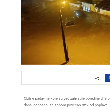
Obilne padavine koje su već zahvatile pojedine dijel
dana, donoseći sa sobom povećan rizik od poplava