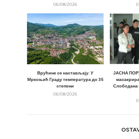
06/08/2026
0
Врућине се настављају: У
ЈАСНА ПОРУ
Мркоњић Граду температура до 35
масакрира
степени
Слободана 
06/08/2026
0
OSTA