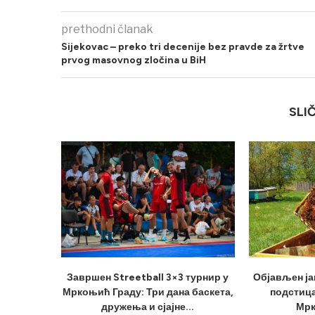
prethodni članak
Sijekovac – preko tri decenije bez pravde za žrtve
prvog masovnog zločina u BiH
SLI
Завршен Streetball 3×3 турнир у
Објављен ја
Мркоњић Граду: Три дана баскета,
подстица
дружења и сјајне...
Мрк