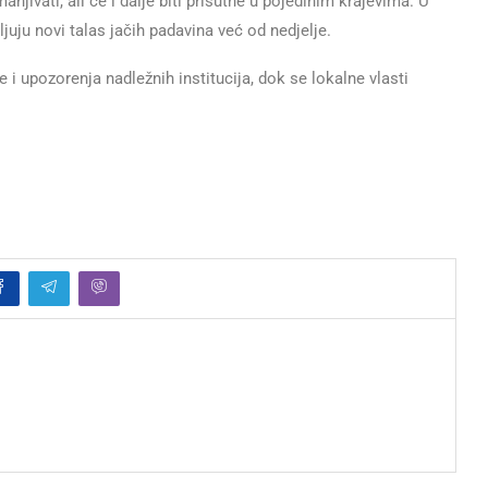
ivati, ali će i dalje biti prisutne u pojedinim krajevima. U
uju novi talas jačih padavina već od nedjelje.
 upozorenja nadležnih institucija, dok se lokalne vlasti