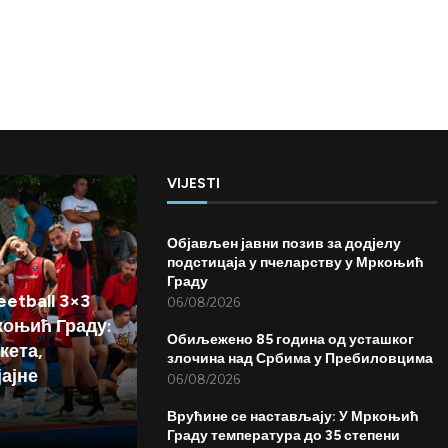
VIJESTI
Објављен јавни позив за додјелу
подстицаја у пчеларству у Мркоњић
Граду
etball 3×3
06/08/2026
коњић Граду:
Обиљежено 85 година од усташког
кета,
злочина над Србима у Пребиловцима
јајне
06/08/2026
Врућине се настављају: У Мркоњић
Граду температура до 35 степени