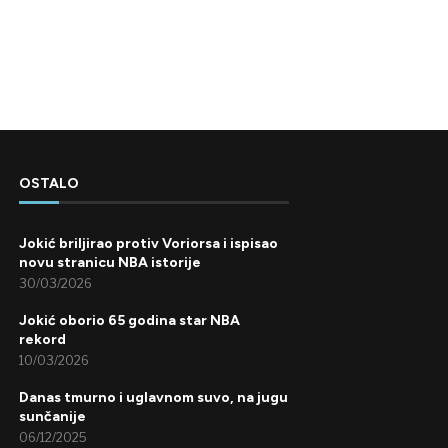
OSTALO
Jokić briljirao protiv Voriorsa i ispisao
novu stranicu NBA istorije
30/03/2026
Jokić oborio 65 godina star NBA
rekord
10/03/2026
Danas tmurno i uglavnom suvo, na jugu
sunčanije
06/12/2025