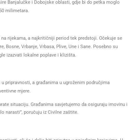
ire Banjalučke i Dobojske oblasti, gdje bi do petka moglo
150 milimetara.
a rijekama, a najkritičniji period tek predstoji. Očekuje se
re, Bosne, Vrbanje, Vrbasa, Plive, Une i Sane. Posebno su
e izazvati lokalne poplave i klizišta.
u u pripravnosti, a građanima u ugroženim područjima
ventivne mjere.
 prate situaciju. Građanima savjetujemo da osiguraju imovinu i
o narasti”, poručuju iz Civilne zaštite.