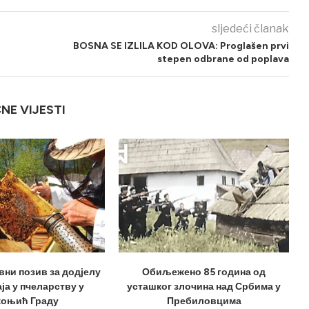
sljedeći članak
BOSNA SE IZLILA KOD OLOVA: Proglašen prvi
stepen odbrane od poplava
ČNE VIJESTI
вни позив за додјелу
Обиљежено 85 година од
ја у пчеларству у
усташког злочина над Србима у
оњић Граду
Пребиловцима