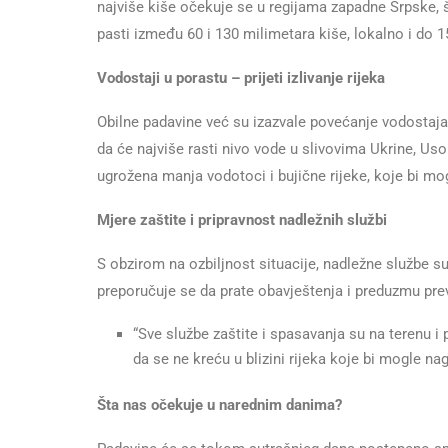
najviše kiše očekuje se u regijama zapadne Srpske, š
pasti između 60 i 130 milimetara kiše, lokalno i do 
Vodostaji u porastu – prijeti izlivanje rijeka
Obilne padavine već su izazvale povećanje vodostaja n
da će najviše rasti nivo vode u slivovima Ukrine, Uso
ugrožena manja vodotoci i bujične rijeke, koje bi mogl
Mjere zaštite i pripravnost nadležnih službi
S obzirom na ozbiljnost situacije, nadležne službe s
preporučuje se da prate obavještenja i preduzmu pre
“Sve službe zaštite i spasavanja su na terenu i
da se ne kreću u blizini rijeka koje bi mogle nagl
Šta nas očekuje u narednim danima?