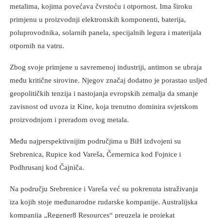
metalima, kojima povećava čvrstoću i otpornost. Ima široku
primjenu u proizvodnji elektronskih komponenti, baterija,
poluprovodnika, solarnih panela, specijalnih legura i materijala
otpornih na vatru.
Zbog svoje primjene u savremenoj industriji, antimon se ubraja
među kritične sirovine. Njegov značaj dodatno je porastao usljed
geopolitičkih tenzija i nastojanja evropskih zemalja da smanje
zavisnost od uvoza iz Kine, koja trenutno dominira svjetskom
proizvodnjom i preradom ovog metala.
Među najperspektivnijim područjima u BiH izdvojeni su
Srebrenica, Rupice kod Vareša, Čemernica kod Fojnice i
Podhrusanj kod Čajniča.
Na području Srebrenice i Vareša već su pokrenuta istraživanja
iza kojih stoje međunarodne rudarske kompanije. Australijska
kompanija „Regener8 Resources“ preuzela je projekat