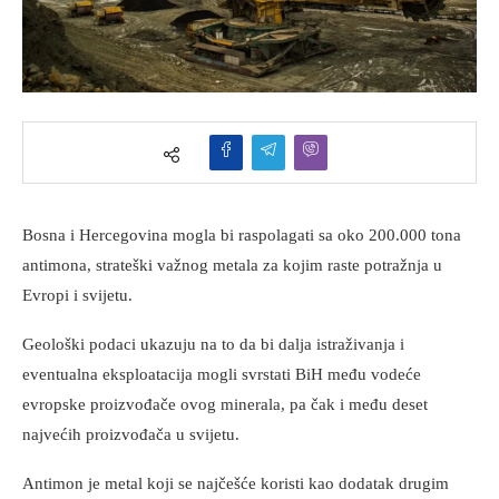
Bosna i Hercegovina mogla bi raspolagati sa oko 200.000 tona
antimona, strateški važnog metala za kojim raste potražnja u
Evropi i svijetu.
Geološki podaci ukazuju na to da bi dalja istraživanja i
eventualna eksploatacija mogli svrstati BiH među vodeće
evropske proizvođače ovog minerala, pa čak i među deset
najvećih proizvođača u svijetu.
Antimon je metal koji se najčešće koristi kao dodatak drugim