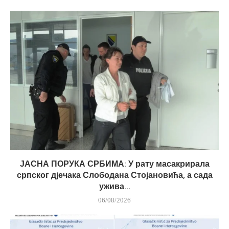
ЈАСНА ПОРУКА СРБИМА: У рату масакрирала
српског дјечака Слободана Стојановића, а сада
ужива...
06/08/2026