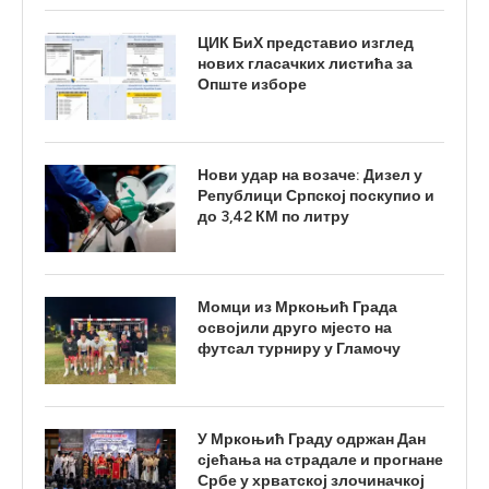
ЦИК БиХ представио изглед
нових гласачких листића за
Опште изборе
Нови удар на возаче: Дизел у
Републици Српској поскупио и
до 3,42 КМ по литру
Момци из Мркоњић Града
освојили друго мјесто на
футсал турниру у Гламочу
У Мркоњић Граду одржан Дан
сјећања на страдале и прогнане
Србе у хрватској злочиначкој