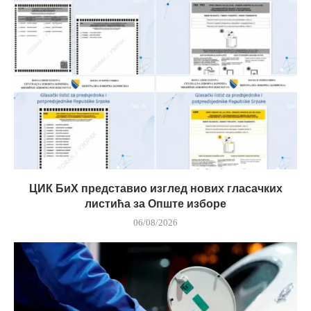
ЦИК БиХ представио изглед нових гласачких
листића за Опште изборе
06/08/2026