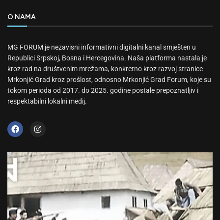
O NAMA
MG FORUM je nezavisni informativni digitalni kanal smješten u
Republici Srpskoj, Bosna i Hercegovina. Naša platforma nastala je
kroz rad na društvenim mrežama, konkretno kroz razvoj stranice
Mrkonjić Grad kroz prošlost, odnosno Mrkonjić Grad Forum, koje su
tokom perioda od 2017. do 2025. godine postale prepoznatljiv i
respektabilni lokalni medij.