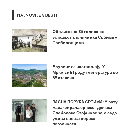
NAJNOVIJE VIJESTI
Обиљежено 85 година од
усташког злочина над Србима у
Пребиловцима
Врућине се настављају: У
Мркоњић Граду температура до
35 степени
ЈАСНА ПОРУКА СРБИМА: У рату
масакрирала српског дјечака
Слободана Стојановића, а сада
ужива све затворске
погодности