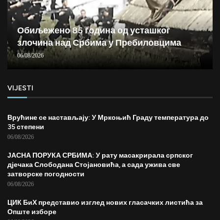
Обиљежено 85 година од усташког
злочина над Србима у Пребиловцима
06/08/2026
VIJESTI
Врућине се настављају: У Мркоњић Граду температура до
35 степени
06/08/2026
ЈАСНА ПОРУКА СРБИМА: У рату масакрирала српског
дјечака Слободана Стојановића, а сада ужива све
затворске погодности
06/08/2026
ЦИК БиХ представио изглед нових гласачких листића за
Опште изборе