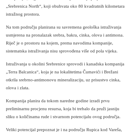
„Srebrenica North“, koji obuhvata oko 80 kvadratnih kilometara
istražnog prostora.
Na tom području planirana su savremena geološka istraživanja
usmjerena na pronalazak srebra, bakra, cinka, olova i antimona.
Riječ je o prostoru na kojem, prema navodima kompanije,
sistematska istraživanja nisu sprovođena više od pola vijeka.
Istraživanja u okolini Srebrenice sprovodi i kanadska kompanija
„Terra Balcanica“, koja je na lokalitetima Čumavići i Brežani
otkrila srebrno-antimonovu mineralizaciju, uz prisustvo cinka,
olova i zlata.
Kompanija planira da tokom naredne godine izradi prvu
preliminarnu procjenu resursa, koja bi trebalo da pruži jasniju
sliku o količinama rude i stvarnom potencijalu ovog područja.
Veliki potencijal prepoznat je i na području Rupica kod Vareša,