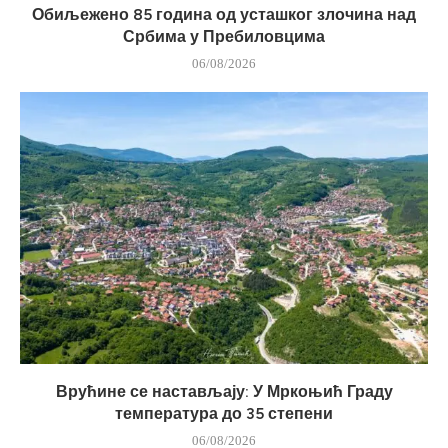
Обиљежено 85 година од усташког злочина над
Србима у Пребиловцима
06/08/2026
Врућине се настављају: У Мркоњић Граду
температура до 35 степени
06/08/2026