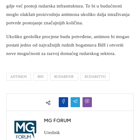
gdje već postoji rudarska infrastruktura. To bi u budućnosti
moglo olakšati proizvodnju antimona ukoliko dalja istraživanja
potvrde postojanje značajnijih količina.
Ukoliko geološke procjene budu potvrđene, antimon bi mogao
postati jedno od najvažnijih rudnih bogatstava BiH i otvoriti
nove mogućnosti za razvoj domaćeg rudarskog sektora.
ANTIMON
BIH
RUDARENJE
RUDARSTVO
MG FORUM
Urednik