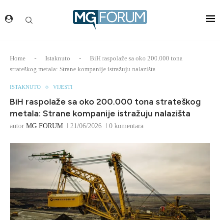
Home
-
Istaknuto
-
BiH raspolaže sa oko 200.000 tona
strateškog metala: Strane kompanije istražuju nalazišta
ISTAKNUTO
VIJESTI
BiH raspolaže sa oko 200.000 tona strateškog
metala: Strane kompanije istražuju nalazišta
autor
MG FORUM
21/06/2026
0 komentara