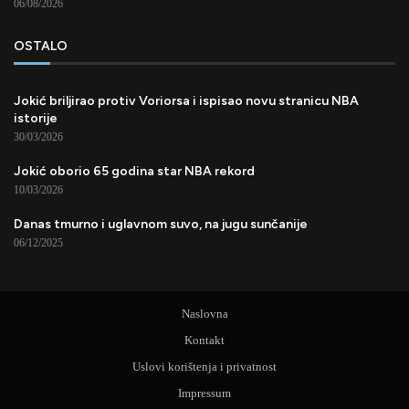
06/08/2026
OSTALO
Jokić briljirao protiv Voriorsa i ispisao novu stranicu NBA
istorije
30/03/2026
Jokić oborio 65 godina star NBA rekord
10/03/2026
Danas tmurno i uglavnom suvo, na jugu sunčanije
06/12/2025
Naslovna
Kontakt
Uslovi korištenja i privatnost
Impressum