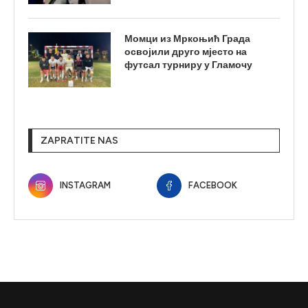
Момци из Мркоњић Града
освојили друго мјесто на
футсал турниру у Гламочу
ZAPRATITE NAS
INSTAGRAM
FACEBOOK