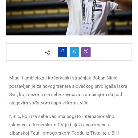
Mladi i ambiciozni košarkaški stručnjak Boban Ninić
postavljen je za novog trenera slovačkog prvoligaša Iskra
Svit, koji sezonu iza sebe završava s ambicijom da pod
njegovim vođstvom napravi korak više.
Ninić, koji iza sebe već ima bogato internacionalno
iskustvo, u trenerskom CV-ju bilježi angažmane u
albanskoj Teuti, crnogorskom Teodu iz Tivta, te u BiH