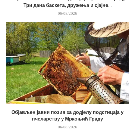
Три дана баскета, дружења и сјајне...
06/08/2026
Објављен јавни позив за додјелу подстицаја у
пчеларству у Мркоњић Граду
06/08/2026