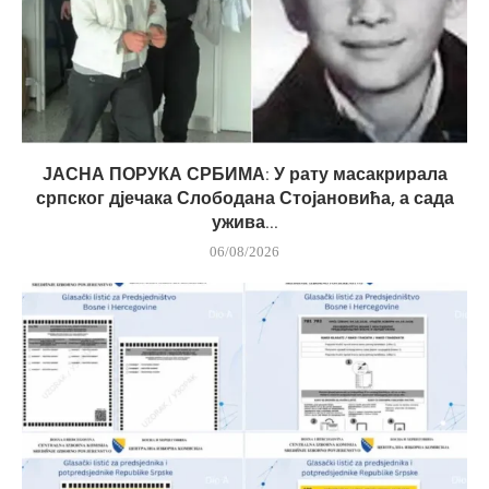
ЈАСНА ПОРУКА СРБИМА: У рату масакрирала
српског дјечака Слободана Стојановића, а сада
ужива...
06/08/2026