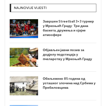
NAJNOVIJE VIJESTI
Завршен Streetball 3×3 турнир
у Мркоњић Граду: Три дана
баскета, дружења и сјајне
атмосфере
Објављен јавни позив за
додјелу подстицаја у
пчеларству у Мркоњић Граду
Обиљежено 85 година од
усташког злочина над Србима у
Пребиловцима