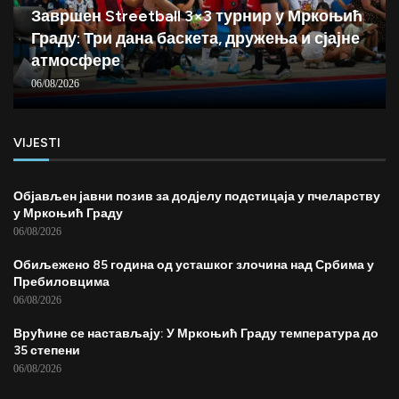
Завршен Streetball 3×3 турнир у Мркоњић
Граду: Три дана баскета, дружења и сјајне
атмосфере
06/08/2026
VIJESTI
Објављен јавни позив за додјелу подстицаја у пчеларству
у Мркоњић Граду
06/08/2026
Обиљежено 85 година од усташког злочина над Србима у
Пребиловцима
06/08/2026
Врућине се настављају: У Мркоњић Граду температура до
35 степени
06/08/2026