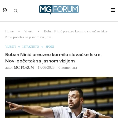
Home
-
Vijesti
-
Boban Ninić preuzeo kormilo slovačke Iskre:
Novi početak sa jasnom vizijom
VIJESTI
ISTAKNUTO
SPORT
Boban Ninić preuzeo kormilo slovačke Iskre:
Novi početak sa jasnom vizijom
autor
MG FORUM
17/06/2025
0 komentara