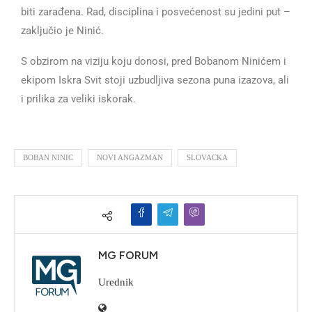
biti zarađena. Rad, disciplina i posvećenost su jedini put –
zaključio je Ninić.
S obzirom na viziju koju donosi, pred Bobanom Ninićem i
ekipom Iskra Svit stoji uzbudljiva sezona puna izazova, ali
i prilika za veliki iskorak.
BOBAN NINIC
NOVI ANGAZMAN
SLOVACKA
MG FORUM
Urednik