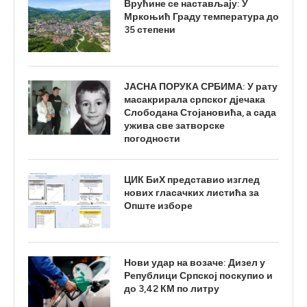
Врућине се настављају: У
Мркоњић Граду температура до
35 степени
ЈАСНА ПОРУКА СРБИМА: У рату
масакрирала српског дјечака
Слободана Стојановића, а сада
ужива све затворске
погодности
ЦИК БиХ представио изглед
нових гласачких листића за
Опште изборе
Нови удар на возаче: Дизел у
Републици Српској поскупио и
до 3,42 КМ по литру