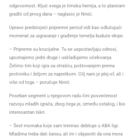
odgovornost. Ključ svega je timska hemija, a to planiram
graditi od prvog dana – naglasio je Ninić.
Upravo predstojeći pripremni period vidi kao odlučujući
momenat za uigravanje i građenje temelja buduće ekipe.
– Pripreme su krucijalne. Tu se uspostavljaju odnosi,
upoznajemo jedni druge i usklađujemo očekivanja.
Želimo tim koji igra sa strašću, poštovanjem prema
protivniku i željom za napretkom. Cilj nam je plej-of, ali i
više od toga – poručuje Ninić.
Poseban segment u njegovom radu čini posvećenost
razvoju mladih igrača, zbog čega je, između ostalog, i bio
interesantan Iskri.
– Šest momaka koje sam trenirao debituje u ABA ligi.
Mladima treba dati šansu, ali im i objasniti da ona mora