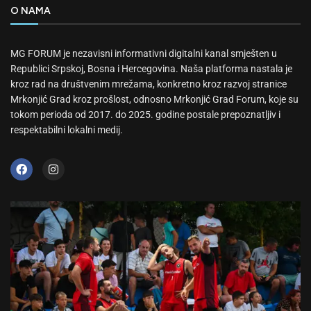
O NAMA
MG FORUM je nezavisni informativni digitalni kanal smješten u
Republici Srpskoj, Bosna i Hercegovina. Naša platforma nastala je
kroz rad na društvenim mrežama, konkretno kroz razvoj stranice
Mrkonjić Grad kroz prošlost, odnosno Mrkonjić Grad Forum, koje su
tokom perioda od 2017. do 2025. godine postale prepoznatljiv i
respektabilni lokalni medij.