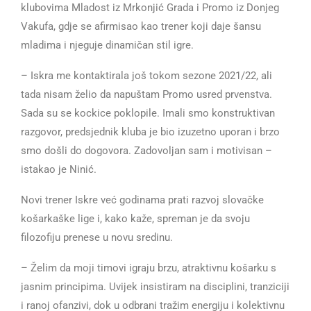
klubovima Mladost iz Mrkonjić Grada i Promo iz Donjeg
Vakufa, gdje se afirmisao kao trener koji daje šansu
mladima i njeguje dinamičan stil igre.
– Iskra me kontaktirala još tokom sezone 2021/22, ali
tada nisam želio da napuštam Promo usred prvenstva.
Sada su se kockice poklopile. Imali smo konstruktivan
razgovor, predsjednik kluba je bio izuzetno uporan i brzo
smo došli do dogovora. Zadovoljan sam i motivisan –
istakao je Ninić.
Novi trener Iskre već godinama prati razvoj slovačke
košarkaške lige i, kako kaže, spreman je da svoju
filozofiju prenese u novu sredinu.
– Želim da moji timovi igraju brzu, atraktivnu košarku s
jasnim principima. Uvijek insistiram na disciplini, tranziciji
i ranoj ofanzivi, dok u odbrani tražim energiju i kolektivnu