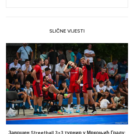
SLIČNE VIJESTI
Завршен Streetball 3×3 турнир у Мркоњић Граду: