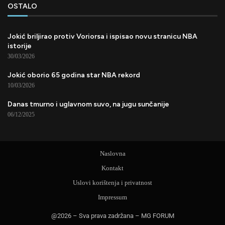
OSTALO
Jokić briljirao protiv Voriorsa i ispisao novu stranicu NBA
istorije
30/03/2026
Jokić oborio 65 godina star NBA rekord
10/03/2026
Danas tmurno i uglavnom suvo, na jugu sunčanije
06/12/2025
Naslovna
Kontakt
Uslovi korištenja i privatnost
Impressum
@2026 – Sva prava zadržana – MG FORUM