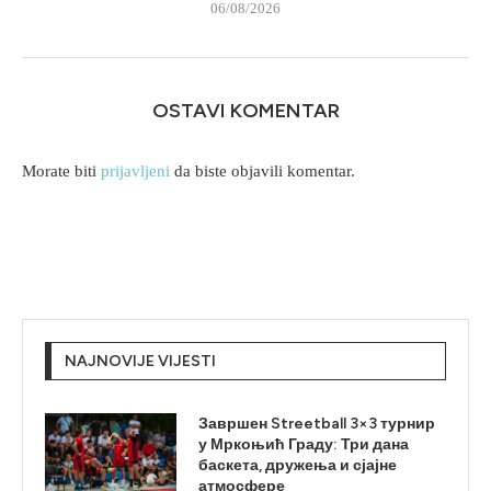
06/08/2026
OSTAVI KOMENTAR
Morate biti
prijavljeni
da biste objavili komentar.
NAJNOVIJE VIJESTI
Завршен Streetball 3×3 турнир
у Мркоњић Граду: Три дана
баскета, дружења и сјајне
атмосфере