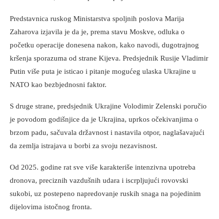
Predstavnica ruskog Ministarstva spoljnih poslova Marija
Zaharova izjavila je da je, prema stavu Moskve, odluka o
početku operacije donesena nakon, kako navodi, dugotrajnog
kršenja sporazuma od strane Kijeva. Predsjednik Rusije Vladimir
Putin više puta je isticao i pitanje mogućeg ulaska Ukrajine u
NATO kao bezbjednosni faktor.
S druge strane, predsjednik Ukrajine Volodimir Zelenski poručio
je povodom godišnjice da je Ukrajina, uprkos očekivanjima o
brzom padu, sačuvala državnost i nastavila otpor, naglašavajući
da zemlja istrajava u borbi za svoju nezavisnost.
Od 2025. godine rat sve više karakteriše intenzivna upotreba
dronova, preciznih vazdušnih udara i iscrpljujući rovovski
sukobi, uz postepeno napredovanje ruskih snaga na pojedinim
dijelovima istočnog fronta.