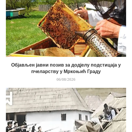
Објављен јавни позив за додјелу подстицаја у
пчеларству у Мркоњић Граду
06/08/2026