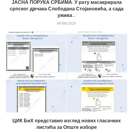
ЈАСНА ПОРУКА СРБИМА: У рату масакрирала
српског дјечака Слободана Стојановића, а сада
ужива...
06/08/2026
ЦИК БиХ представио изглед нових гласачких
листића за Опште изборе