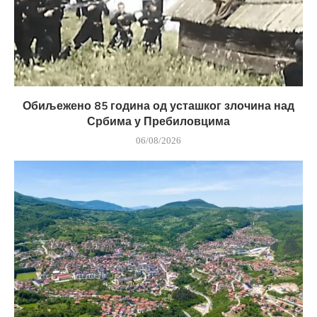
Обиљежено 85 година од усташког злочина над
Србима у Пребиловцима
06/08/2026