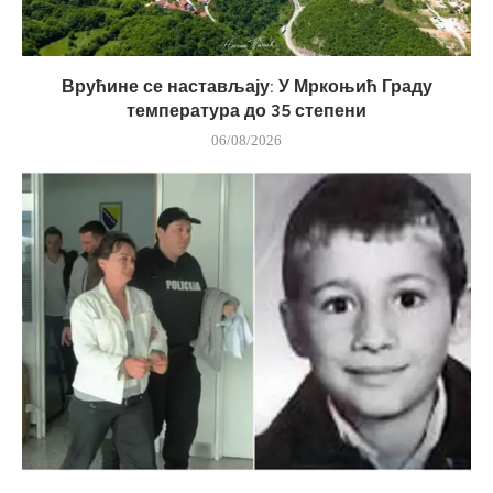
Врућине се настављају: У Мркоњић Граду
температура до 35 степени
06/08/2026