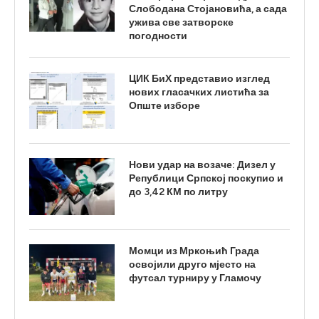
Слободана Стојановића, а сада
ужива све затворске
погодности
ЦИК БиХ представио изглед
нових гласачких листића за
Опште изборе
Нови удар на возаче: Дизел у
Републици Српској поскупио и
до 3,42 КМ по литру
Момци из Мркоњић Града
освојили друго мјесто на
футсал турниру у Гламочу