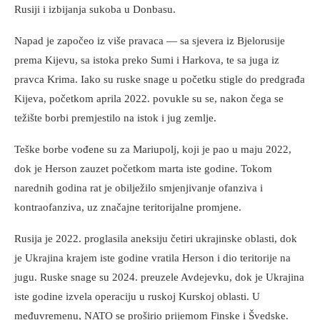
Rusiji i izbijanja sukoba u Donbasu.
Napad je započeo iz više pravaca — sa sjevera iz Bjelorusije
prema Kijevu, sa istoka preko Sumi i Harkova, te sa juga iz
pravca Krima. Iako su ruske snage u početku stigle do predgrađa
Kijeva, početkom aprila 2022. povukle su se, nakon čega se
težište borbi premjestilo na istok i jug zemlje.
Teške borbe vođene su za Mariupolj, koji je pao u maju 2022,
dok je Herson zauzet početkom marta iste godine. Tokom
narednih godina rat je obilježilo smjenjivanje ofanziva i
kontraofanziva, uz značajne teritorijalne promjene.
Rusija je 2022. proglasila aneksiju četiri ukrajinske oblasti, dok
je Ukrajina krajem iste godine vratila Herson i dio teritorije na
jugu. Ruske snage su 2024. preuzele Avdejevku, dok je Ukrajina
iste godine izvela operaciju u ruskoj Kurskoj oblasti. U
međuvremenu, NATO se proširio prijemom Finske i Švedske.