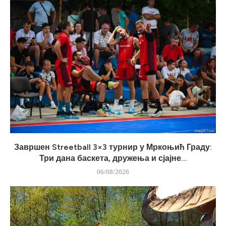
Завршен Streetball 3×3 турнир у Мркоњић Граду:
Три дана баскета, дружења и сјајне...
06/08/2026