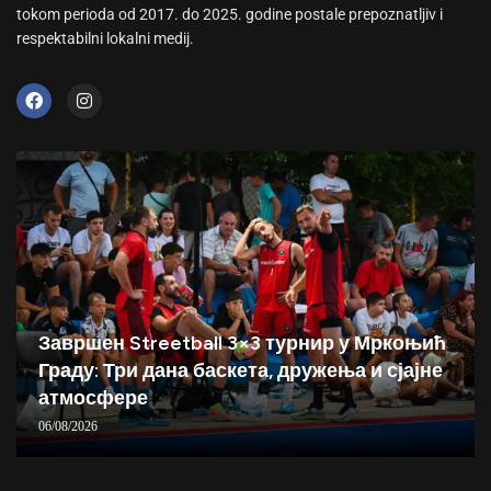
tokom perioda od 2017. do 2025. godine postale prepoznatljiv i
respektabilni lokalni medij.
Завршен Streetball 3×3 турнир у Мркоњић
Граду: Три дана баскета, дружења и сјајне
атмосфере
06/08/2026