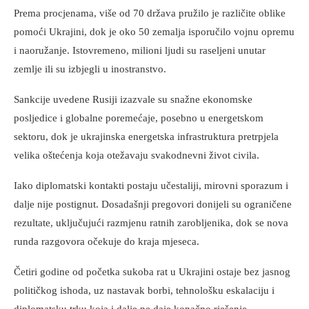
Prema procjenama, više od 70 država pružilo je različite oblike
pomoći Ukrajini, dok je oko 50 zemalja isporučilo vojnu opremu
i naoružanje. Istovremeno, milioni ljudi su raseljeni unutar
zemlje ili su izbjegli u inostranstvo.
Sankcije uvedene Rusiji izazvale su snažne ekonomske
posljedice i globalne poremećaje, posebno u energetskom
sektoru, dok je ukrajinska energetska infrastruktura pretrpjela
velika oštećenja koja otežavaju svakodnevni život civila.
Iako diplomatski kontakti postaju učestaliji, mirovni sporazum i
dalje nije postignut. Dosadašnji pregovori donijeli su ograničene
rezultate, uključujući razmjenu ratnih zarobljenika, dok se nova
runda razgovora očekuje do kraja mjeseca.
Četiri godine od početka sukoba rat u Ukrajini ostaje bez jasnog
političkog ishoda, uz nastavak borbi, tehnološku eskalaciju i
diplomatsku trku koja i dalje ne daje konačno rješenje.