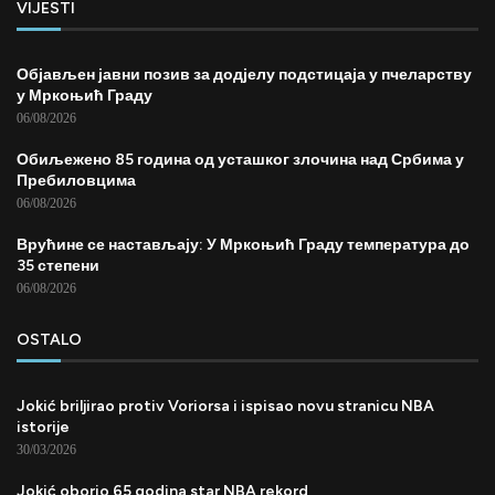
VIJESTI
Објављен јавни позив за додјелу подстицаја у пчеларству
у Мркоњић Граду
06/08/2026
Обиљежено 85 година од усташког злочина над Србима у
Пребиловцима
06/08/2026
Врућине се настављају: У Мркоњић Граду температура до
35 степени
06/08/2026
OSTALO
Jokić briljirao protiv Voriorsa i ispisao novu stranicu NBA
istorije
30/03/2026
Jokić oborio 65 godina star NBA rekord