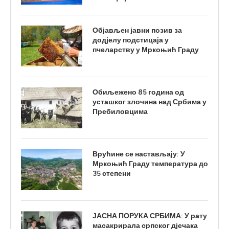
Објављен јавни позив за
додјелу подстицаја у
пчеларству у Мркоњић Граду
Обиљежено 85 година од
усташког злочина над Србима у
Пребиловцима
Врућине се настављају: У
Мркоњић Граду температура до
35 степени
ЈАСНА ПОРУКА СРБИМА: У рату
масакрирала српског дјечака