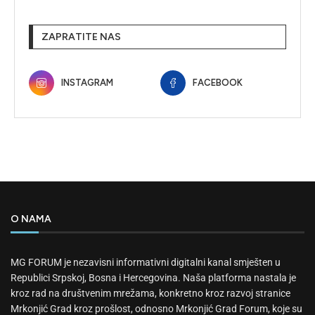
ZAPRATITE NAS
INSTAGRAM
FACEBOOK
O NAMA
MG FORUM je nezavisni informativni digitalni kanal smješten u
Republici Srpskoj, Bosna i Hercegovina. Naša platforma nastala je
kroz rad na društvenim mrežama, konkretno kroz razvoj stranice
Mrkonjić Grad kroz prošlost, odnosno Mrkonjić Grad Forum, koje su