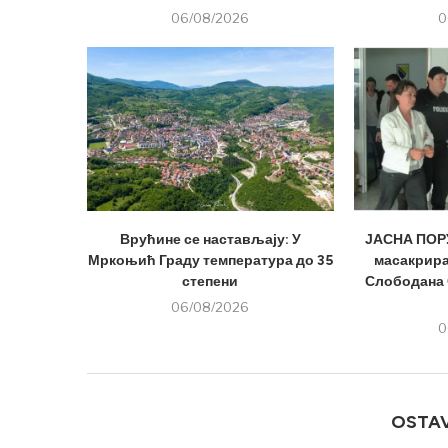
06/08/2026
0
Врућине се настављају: У
ЈАСНА ПОРУ
Мркоњић Граду температура до 35
масакрира
степени
Слободана 
06/08/2026
0
OSTA