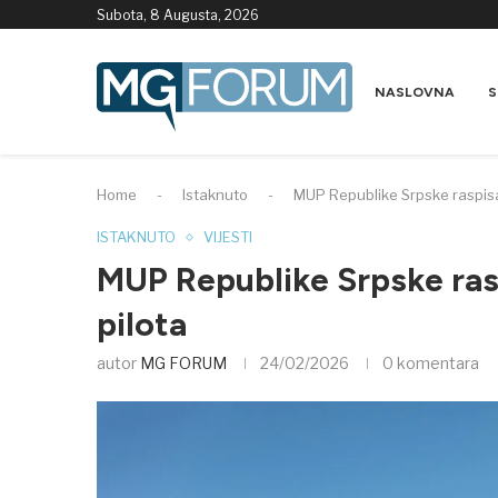
Subota, 8 Augusta, 2026
NASLOVNA
S
Home
-
Istaknuto
-
MUP Republike Srpske raspisa
ISTAKNUTO
VIJESTI
MUP Republike Srpske ras
pilota
autor
MG FORUM
24/02/2026
0 komentara