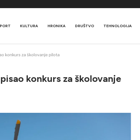
PORT
KULTURA
HRONIKA
DRUŠTVO
TEHNOLOGIJA
o konkurs za školovanje pilota
pisao konkurs za školovanje