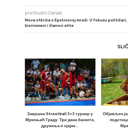
prethodni članak
Nova otkrića o Epstinovoj mreži: U fokusu političari,
biznismeni i članovi elite
SLI
Завршен Streetball 3×3 турнир у
Објављен ја
Мркоњић Граду: Три дана баскета,
подстица
дружења и сјајне...
Мрк