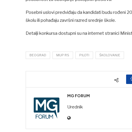
Posebni uslovi predviđaju da kandidati budu rođeni 200
školu ili pohađaju završni razred srednje škole.
Detalji konkursa dostupni su na internet stranici Mini
BEOGRAD
MUP RS
PILOTI
ŠKOLOVANJE
MG FORUM
Urednik