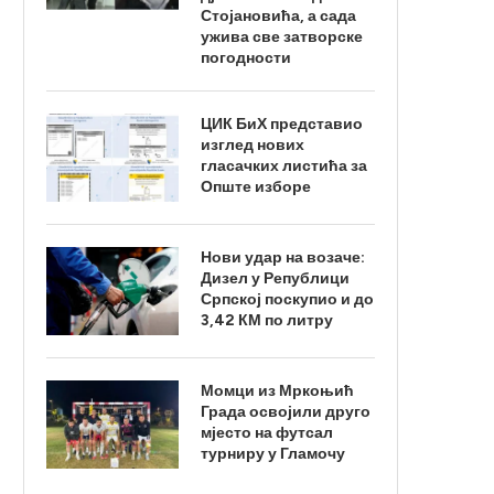
Стојановића, а сада
ужива све затворске
погодности
ЦИК БиХ представио
изглед нових
гласачких листића за
Опште изборе
Нови удар на возаче:
Дизел у Републици
Српској поскупио и до
3,42 КМ по литру
Момци из Мркоњић
Града освојили друго
мјесто на футсал
турниру у Гламочу