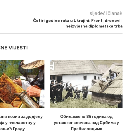
sljedeći članak
Četiri godine rata u Ukrajini: Front, dronovi i
neizvjesna diplomatska trka
ČNE VIJESTI
вни позив за додјелу
Обиљежено 85 година од
ја у пчеларству у
усташког злочина над Србима у
оњић Граду
Пребиловцима