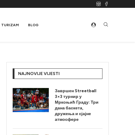
TURIZAM
BLOG
NAJNOVIJE VIJESTI
Завршен Streetball
3×3 турнир у
Мркоњић Граду: Три
дана баскета,
дружења и сјајне
атмосфере