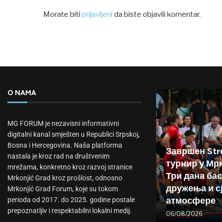
Morate biti
prijavljeni
da biste objavili komentar.
O NAMA
MG FORUM je nezavisni informativni
digitalni kanal smješten u Republici Srpskoj,
Bosna i Hercegovina. Naša platforma
Завршен Stre
nastala je kroz rad na društvenim
турнир у Мр
mrežama, konkretno kroz razvoj stranice
Три дана бас
Mrkonjić Grad kroz prošlost, odnosno
дружења и с
Mrkonjić Grad Forum, koje su tokom
атмосфере
perioda od 2017. do 2025. godine postale
prepoznatljiv i respektabilni lokalni medij.
06/08/2026