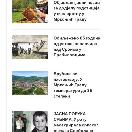
Објављен јавни позив
за додјелу подстицаја
у пчеларству у
Мркоњић Граду
Обиљежено 85 година
од усташког злочина
над Србима у
Пребиловцима
Врућине се
настављају: У
Мркоњић Граду
температура до 35
степени
ЈАСНА ПОРУКА
СРБИМА: У рату
масакрирала српског
дјечака Слободана