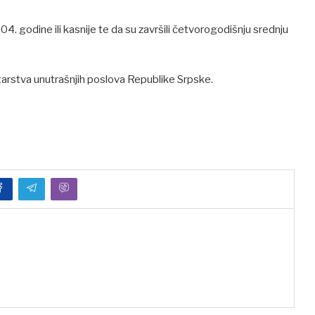
4. godine ili kasnije te da su završili četvorogodišnju srednju
starstva unutrašnjih poslova Republike Srpske.