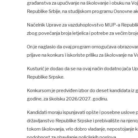
građanstva za upućivanje na školovanje i obuku na Vo
Republike Srbije, na studijskom programu Osnovne a
Načelnik Uprave za vazduhoplovstvo MUP-a Republike
zbog povećanja broja letjelica i potrebe za većim broj
On je naglasio da ovaj program omogućava obrazovanj
prijave na konkurs i iskoriste priliku za školovanje na V
Kusturić je dodao da se na ovaj način dodatno jača U
Republike Srpske.
Konkursom je predviđen izbor do deset kandidata iz gra
godine, za školsku 2026/2027. godinu.
Kandidati moraju ispunjavati opšte i posebne uslove 
državljanstvo Republike Srpske i prebivalište na njeno
tokom školovanja, vrlo dobro vladanje, nepostojanje k
podobnost za obavljanje policijskih poslova.