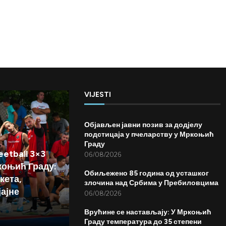
VIJESTI
Објављен јавни позив за додјелу
подстицаја у пчеларству у Мркоњић
Граду
etball 3×3
06/08/2026
коњић Граду:
Обиљежено 85 година од усташког
кета,
злочина над Србима у Пребиловцима
јајне
06/08/2026
Врућине се настављају: У Мркоњић
Граду температура до 35 степени