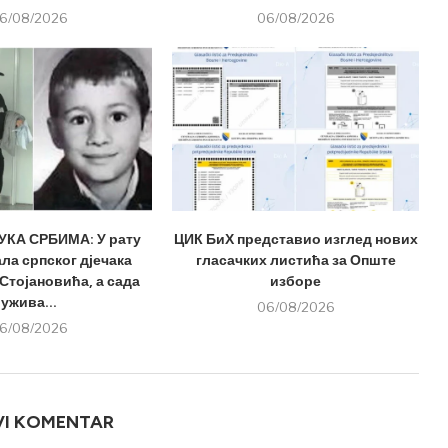
6/08/2026
06/08/2026
КА СРБИМА: У рату
ЦИК БиХ представио изглед нових
ла српског дјечака
гласачких листића за Опште
Стојановића, а сада
изборе
ужива...
06/08/2026
6/08/2026
VI KOMENTAR