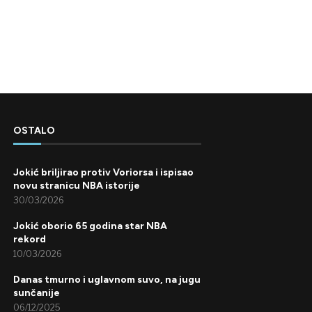
OSTALO
Jokić briljirao protiv Voriorsa i ispisao
novu stranicu NBA istorije
30/03/2026
Jokić oborio 65 godina star NBA
rekord
10/03/2026
Danas tmurno i uglavnom suvo, na jugu
sunčanije
06/12/2025