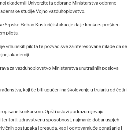
jnoj akademiji Univerziteta odbrane Ministarstva odbrane
kademske studije Vojno vazduhoplovstvo.
 Srpske Boban Kusturić istakao je da je konkurs proširen
em pilota.
e vrhunskih pilota te pozvao sve zainteresovane mlade da se
ojnoj akademiji.
prava za vazduhoplovstvo Ministarstva unutrašnjih poslova
đanstva, koji će biti upućeni na školovanje u trajanju od četiri
propisane konkursom. Opšti uslovi podrazumijevaju
j teritoriji, zdravstvenu sposobnost, najmanje dobar uspjeh
rivičnih postupaka i presuda, kao i odgovarajuće ponašanje i