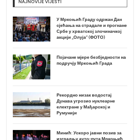
NAJNOVIJE VIJESTI
У Мркоњић Граду одржан Дан
сјећања на страдале и прогнане
Србе у хрватској злочиначкој
акцији „Олуја“ (ФОТО)
Појачане мјере безбједности на
подручју Мркоњић Града
Рекордно низак водостај
Дунава угрозио нуклеарне
електране у Мађарској и
Румунији
Минић: Ускоро јавни позив за
изградњу ауто-пута Мркоњић