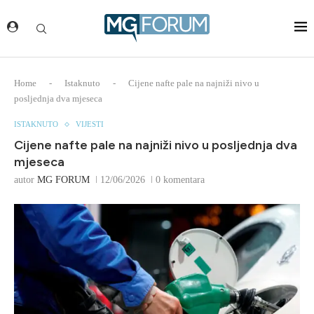
Home
-
Istaknuto
-
Cijene nafte pale na najniži nivo u
posljednja dva mjeseca
ISTAKNUTO
VIJESTI
Cijene nafte pale na najniži nivo u posljednja dva
mjeseca
autor
MG FORUM
12/06/2026
0 komentara