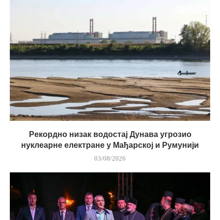
Рекордно низак водостај Дунава угрозио
нуклеарне електране у Мађарској и Румунији
03/08/2026