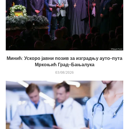
Минић: Ускоро јавни позив за изградњу ауто-пута
Мркоњић Град–Бањалука
03/08/2026