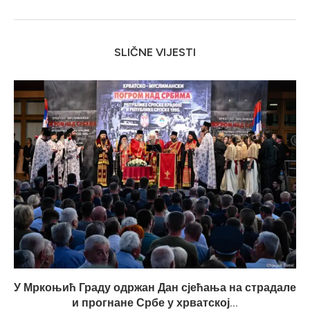
SLIČNE VIJESTI
У Мркоњић Граду одржан Дан сјећања на страдале
и прогнане Србе у хрватској...