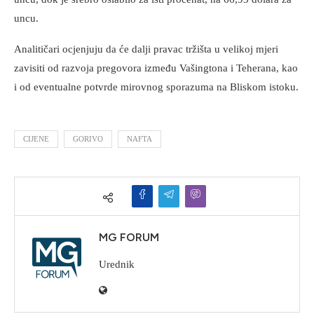
uncu.
Analitičari ocjenjuju da će dalji pravac tržišta u velikoj mjeri
zavisiti od razvoja pregovora između Vašingtona i Teherana, kao
i od eventualne potvrde mirovnog sporazuma na Bliskom istoku.
CIJENE
GORIVO
NAFTA
MG FORUM
Urednik