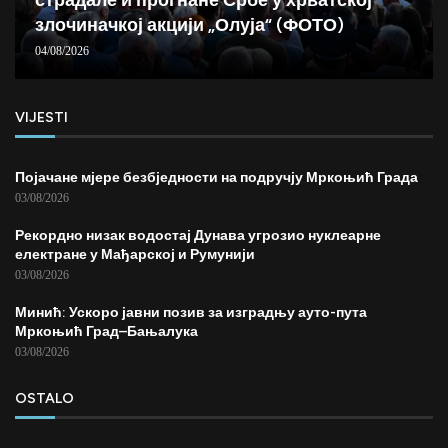
злочиначкој акцији „Олуја“ (ФОТО)
04/08/2026
VIJESTI
Појачане мјере безбједности на подручју Мркоњић Града
03/08/2026
Рекордно низак водостај Дунава угрозио нуклеарне
електране у Мађарској и Румунији
03/08/2026
Минић: Ускоро јавни позив за изградњу ауто-пута
Мркоњић Град–Бањалука
03/08/2026
OSTALO