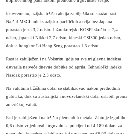
troprocentnog pada tokom prethodne trgovinske sesije.
Istovremeno, azijska tržišta akcija zabilježila su snažan rast.
Najširi MSCI indeks azijsko-pacifičkih akcija bez Japana
porastao je za 3,2 odsto. Južnokorejski KOSPI skočio je 7,4
odsto, japanski Nikkei 2,7 odsto, kineski CSI300 jedan odsto,
dok je hongkonški Hang Seng porastao 1,3 odsto.
Rast je zabilježen i na Volstritu, gdje su sva tri glavna indeksa
ostvarila najveće dnevne dobitke od aprila. Tehnološki indeks
Nasdak porastao je 2,5 odsto.
Na valutnim tržištima dolar se stabilizovao nakon prethodnih
gubitaka, dok su australijski i novozelandski dolar oslabili prema
američkoj valuti.
Pad je zabilježen i na tržištu plemenitih metala. Zlato je izgubilo
0,6 odsto vrijednosti i trgovalo se po cijeni od 4.189 dolara za
uncu, dok je srebro oslabilo za isti procenat, na 66,93 dolara za