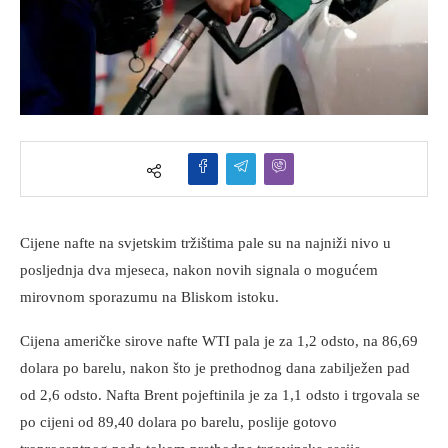
Cijene nafte na svjetskim tržištima pale su na najniži nivo u
posljednja dva mjeseca, nakon novih signala o mogućem
mirovnom sporazumu na Bliskom istoku.
Cijena američke sirove nafte WTI pala je za 1,2 odsto, na 86,69
dolara po barelu, nakon što je prethodnog dana zabilježen pad
od 2,6 odsto. Nafta Brent pojeftinila je za 1,1 odsto i trgovala se
po cijeni od 89,40 dolara po barelu, poslije gotovo