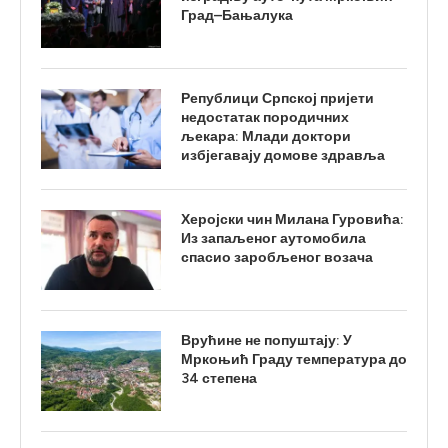
Град–Бањалука
Републици Српској пријети
недостатак породичних
љекара: Млади доктори
избјегавају домове здравља
Херојски чин Милана Гуровића:
Из запаљеног аутомобила
спасио заробљеног возача
Врућине не попуштају: У
Мркоњић Граду температура до
34 степена