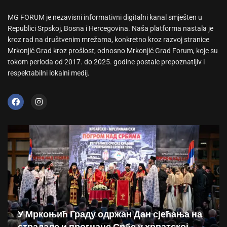
MG FORUM je nezavisni informativni digitalni kanal smješten u
Republici Srpskoj, Bosna i Hercegovina. Naša platforma nastala je
kroz rad na društvenim mrežama, konkretno kroz razvoj stranice
Mrkonjić Grad kroz prošlost, odnosno Mrkonjić Grad Forum, koje su
tokom perioda od 2017. do 2025. godine postale prepoznatljiv i
respektabilni lokalni medij.
У Мркоњић Граду одржан Дан сјећања на
страдале и прогнане Србе у хрватској