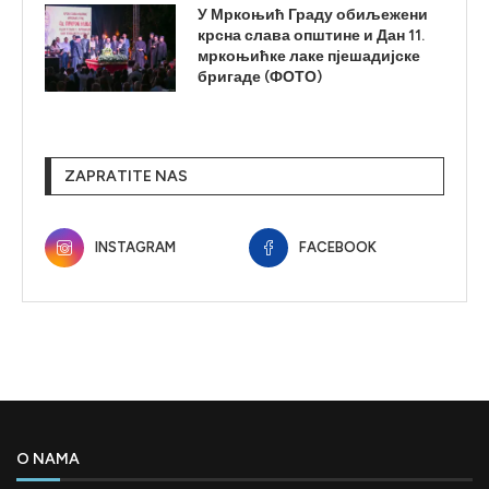
У Мркоњић Граду обиљежени
крсна слава општине и Дан 11.
мркоњићке лаке пјешадијске
бригаде (ФОТО)
ZAPRATITE NAS
INSTAGRAM
FACEBOOK
O NAMA