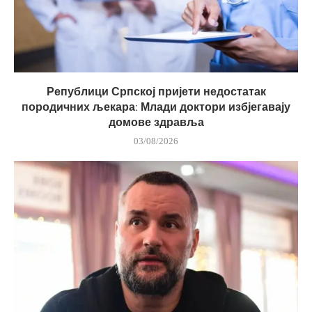
Републици Српској пријети недостатак
породичних љекара: Млади доктори избјегавају
домове здравља
03/08/2026