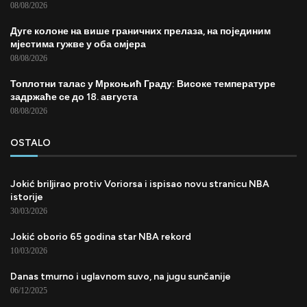
08/08/2026
Дуге колоне на више граничних прелаза, на појединим
мјестима гужве у оба смјера
08/08/2026
Топлотни талас у Мркоњић Граду: Високе температуре
задржаће се до 18. августа
08/08/2026
OSTALO
Jokić briljirao protiv Voriorsa i ispisao novu stranicu NBA
istorije
30/03/2026
Jokić oborio 65 godina star NBA rekord
10/03/2026
Danas tmurno i uglavnom suvo, na jugu sunčanije
06/12/2025