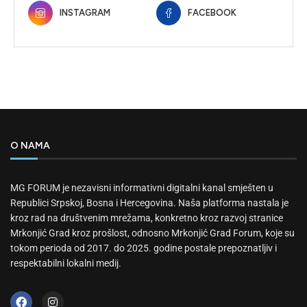
INSTAGRAM
FACEBOOK
O NAMA
MG FORUM je nezavisni informativni digitalni kanal smješten u
Republici Srpskoj, Bosna i Hercegovina. Naša platforma nastala je
kroz rad na društvenim mrežama, konkretno kroz razvoj stranice
Mrkonjić Grad kroz prošlost, odnosno Mrkonjić Grad Forum, koje su
tokom perioda od 2017. do 2025. godine postale prepoznatljiv i
respektabilni lokalni medij.