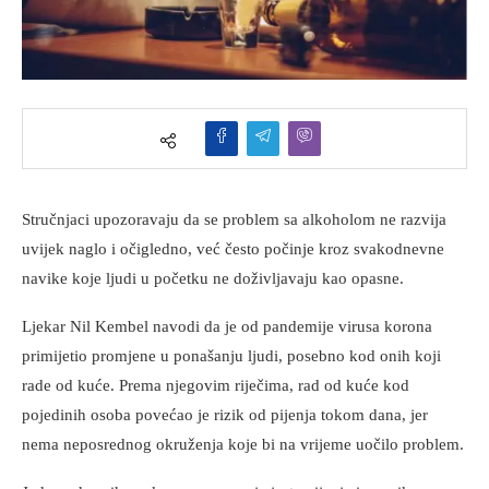
Stručnjaci upozoravaju da se problem sa alkoholom ne razvija
uvijek naglo i očigledno, već često počinje kroz svakodnevne
navike koje ljudi u početku ne doživljavaju kao opasne.
Ljekar Nil Kembel navodi da je od pandemije virusa korona
primijetio promjene u ponašanju ljudi, posebno kod onih koji
rade od kuće. Prema njegovim riječima, rad od kuće kod
pojedinih osoba povećao je rizik od pijenja tokom dana, jer
nema neposrednog okruženja koje bi na vrijeme uočilo problem.