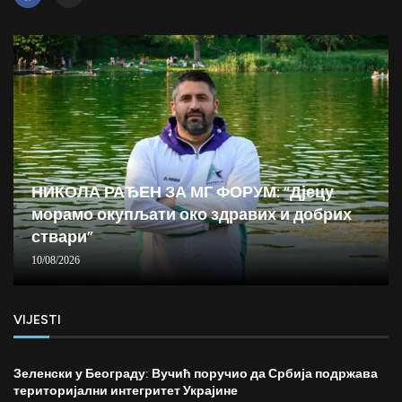
НИКОЛА РАЂЕН ЗА МГ ФОРУМ: “Дјецу
морамо окупљати око здравих и добрих
ствари”
10/08/2026
VIJESTI
Зеленски у Београду: Вучић поручио да Србија подржава
територијални интегритет Украјине