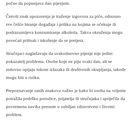
počne da popunjava dan pijenjem.
Četvrti znak upozorenja je traženje izgovora za piće, odnosno
sve češće biranje događaja i prilika na kojima se očekuje ili
podrazumijeva konzumiranje alkohola. Takva okruženja mogu
povećati pritisak i iskušenje da se pretjera.
Stručnjaci naglašavaju da svakodnevno pijenje nije jedini
pokazatelj problema. Osobe koje ne piju svaki dan, ali se
redovno opijaju tokom izlazaka ili društvenih okupljanja, takođe
mogu biti u riziku.
Prepoznavanje ranih znakova važno je kako bi osoba na vrijeme
potražila podršku porodice, prijatelja ili stručnjaka i spriječila da
povremena navika preraste u ozbiljan zdravstveni i životni
problem.