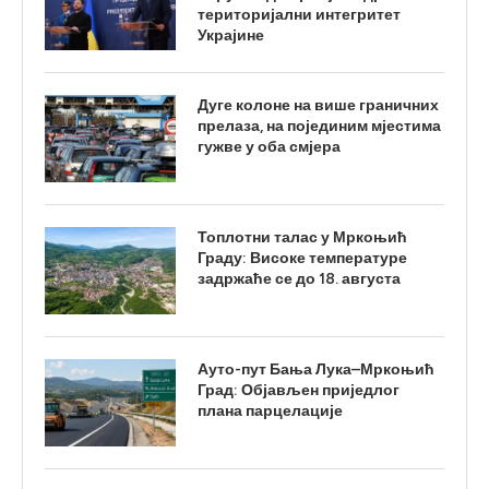
територијални интегритет
Украјине
Дуге колоне на више граничних
прелаза, на појединим мјестима
гужве у оба смјера
Топлотни талас у Мркоњић
Граду: Високе температуре
задржаће се до 18. августа
Ауто-пут Бања Лука–Мркоњић
Град: Објављен приједлог
плана парцелације