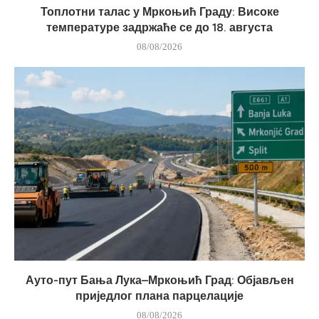
Топлотни талас у Мркоњић Граду: Високе
температуре задржаће се до 18. августа
08/08/2026
Ауто-пут Бања Лука–Мркоњић Град: Објављен
приједлог плана парцелације
08/08/2026