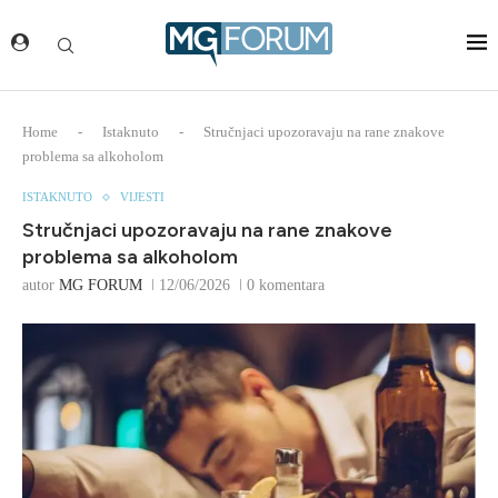
Home
-
Istaknuto
-
Stručnjaci upozoravaju na rane znakove
problema sa alkoholom
ISTAKNUTO
VIJESTI
Stručnjaci upozoravaju na rane znakove
problema sa alkoholom
autor
MG FORUM
12/06/2026
0 komentara