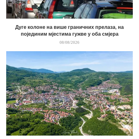
Дуге колоне на више граничних прелаза, на
појединим мјестима гужве у оба смјера
08/08/2026