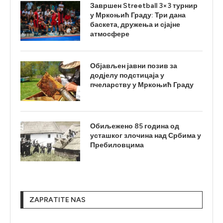
Завршен Streetball 3×3 турнир
у Мркоњић Граду: Три дана
баскета, дружења и сјајне
атмосфере
Објављен јавни позив за
додјелу подстицаја у
пчеларству у Мркоњић Граду
Обиљежено 85 година од
усташког злочина над Србима у
Пребиловцима
ZAPRATITE NAS