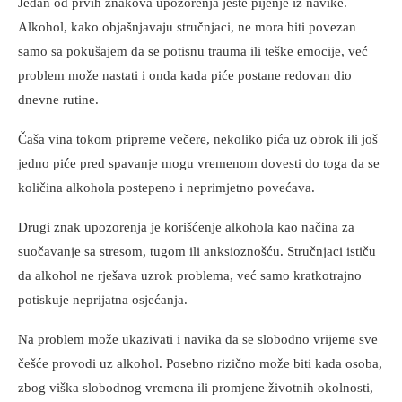
Jedan od prvih znakova upozorenja jeste pijenje iz navike.
Alkohol, kako objašnjavaju stručnjaci, ne mora biti povezan
samo sa pokušajem da se potisnu trauma ili teške emocije, već
problem može nastati i onda kada piće postane redovan dio
dnevne rutine.
Čaša vina tokom pripreme večere, nekoliko pića uz obrok ili još
jedno piće pred spavanje mogu vremenom dovesti do toga da se
količina alkohola postepeno i neprimjetno povećava.
Drugi znak upozorenja je korišćenje alkohola kao načina za
suočavanje sa stresom, tugom ili anksioznošću. Stručnjaci ističu
da alkohol ne rješava uzrok problema, već samo kratkotrajno
potiskuje neprijatna osjećanja.
Na problem može ukazivati i navika da se slobodno vrijeme sve
češće provodi uz alkohol. Posebno rizično može biti kada osoba,
zbog viška slobodnog vremena ili promjene životnih okolnosti,