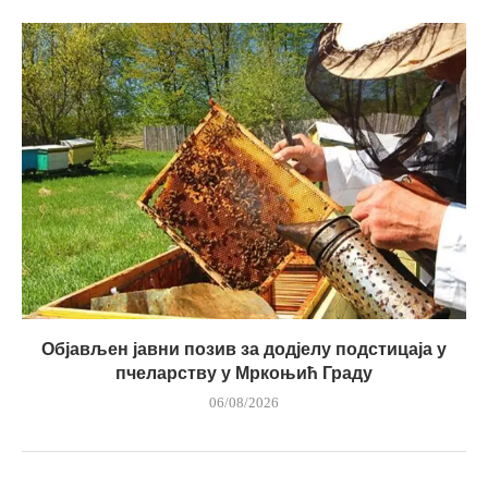
Објављен јавни позив за додјелу подстицаја у
пчеларству у Мркоњић Граду
06/08/2026