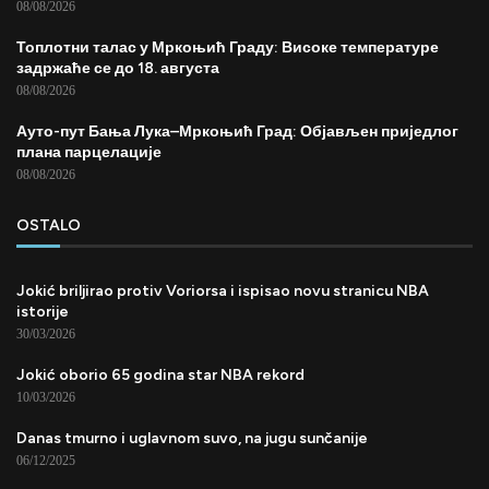
08/08/2026
Топлотни талас у Мркоњић Граду: Високе температуре
задржаће се до 18. августа
08/08/2026
Ауто-пут Бања Лука–Мркоњић Град: Објављен приједлог
плана парцелације
08/08/2026
OSTALO
Jokić briljirao protiv Voriorsa i ispisao novu stranicu NBA
istorije
30/03/2026
Jokić oborio 65 godina star NBA rekord
10/03/2026
Danas tmurno i uglavnom suvo, na jugu sunčanije
06/12/2025