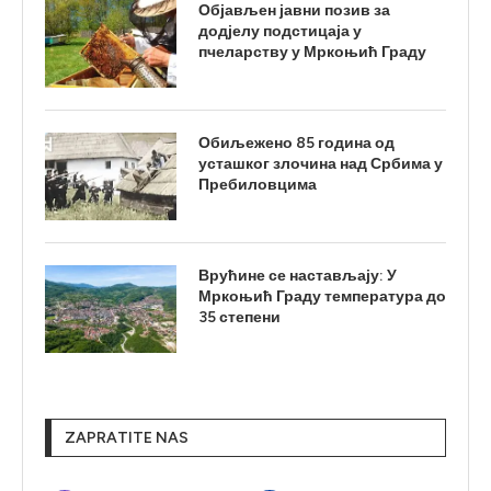
Објављен јавни позив за
додјелу подстицаја у
пчеларству у Мркоњић Граду
Обиљежено 85 година од
усташког злочина над Србима у
Пребиловцима
Врућине се настављају: У
Мркоњић Граду температура до
35 степени
ZAPRATITE NAS