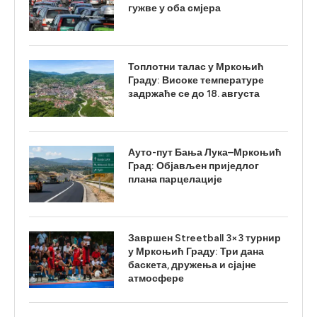
гужве у оба смјера
Топлотни талас у Мркоњић
Граду: Високе температуре
задржаће се до 18. августа
Ауто-пут Бања Лука–Мркоњић
Град: Објављен приједлог
плана парцелације
Завршен Streetball 3×3 турнир
у Мркоњић Граду: Три дана
баскета, дружења и сјајне
атмосфере