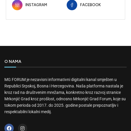
INSTAGRAM
FACEBOOK
O NAMA
MG FORUM je nezavisni informativni digitalni kanal smješten u
Republici Srpskoj, Bosna i Hercegovina. Naša platforma nastala je
kroz rad na društvenim mrežama, konkretno kroz razvoj stranice
Mrkonjić Grad kroz prošlost, odnosno Mrkonjić Grad Forum, koje su
tokom perioda od 2017. do 2025. godine postale prepoznatljiv i
respektabilni lokalni medij.