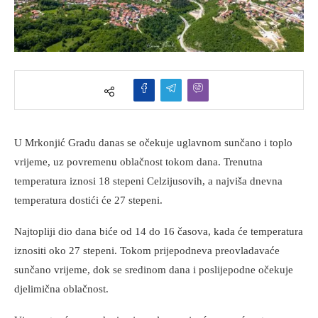
U Mrkonjić Gradu danas se očekuje uglavnom sunčano i toplo
vrijeme, uz povremenu oblačnost tokom dana. Trenutna
temperatura iznosi 18 stepeni Celzijusovih, a najviša dnevna
temperatura dostići će 27 stepeni.
Najtopliji dio dana biće od 14 do 16 časova, kada će temperatura
iznositi oko 27 stepeni. Tokom prijepodneva preovladavaće
sunčano vrijeme, dok se sredinom dana i poslijepodne očekuje
djelimična oblačnost.