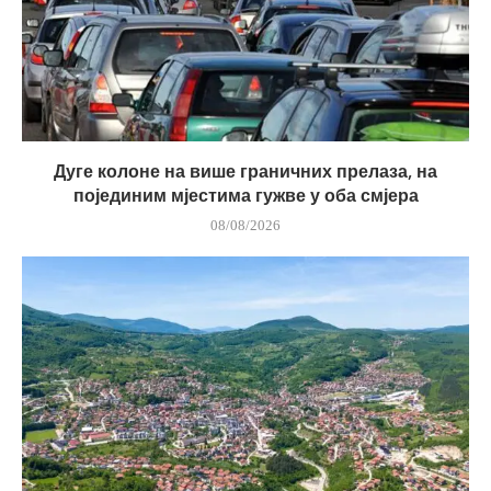
Дуге колоне на више граничних прелаза, на
појединим мјестима гужве у оба смјера
08/08/2026