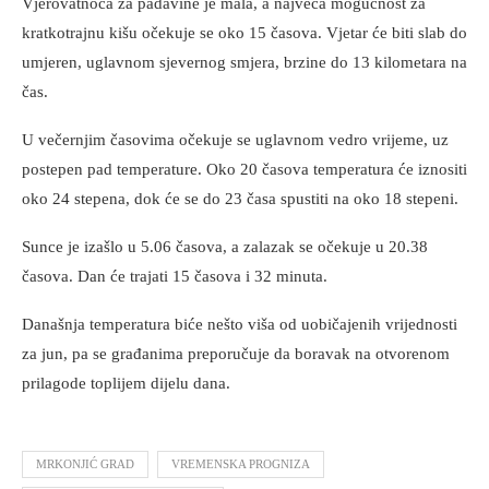
Vjerovatnoća za padavine je mala, a najveća mogućnost za
kratkotrajnu kišu očekuje se oko 15 časova. Vjetar će biti slab do
umjeren, uglavnom sjevernog smjera, brzine do 13 kilometara na
čas.
U večernjim časovima očekuje se uglavnom vedro vrijeme, uz
postepen pad temperature. Oko 20 časova temperatura će iznositi
oko 24 stepena, dok će se do 23 časa spustiti na oko 18 stepeni.
Sunce je izašlo u 5.06 časova, a zalazak se očekuje u 20.38
časova. Dan će trajati 15 časova i 32 minuta.
Današnja temperatura biće nešto viša od uobičajenih vrijednosti
za jun, pa se građanima preporučuje da boravak na otvorenom
prilagode toplijem dijelu dana.
MRKONJIĆ GRAD
VREMENSKA PROGNIZA