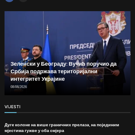
Зеленски у Београду: Вучић поручио да
Србија подржава територијални
интегритет Украјине
08/08/2026
VIJESTI
Дуге колоне на више граничних прелаза, на појединим
мјестима гужве у оба смјера