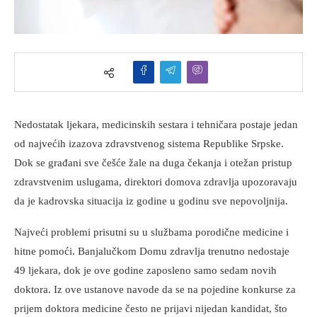
Nedostatak ljekara, medicinskih sestara i tehničara postaje jedan
od najvećih izazova zdravstvenog sistema Republike Srpske.
Dok se građani sve češće žale na duga čekanja i otežan pristup
zdravstvenim uslugama, direktori domova zdravlja upozoravaju
da je kadrovska situacija iz godine u godinu sve nepovoljnija.
Najveći problemi prisutni su u službama porodične medicine i
hitne pomoći. Banjalučkom Domu zdravlja trenutno nedostaje
49 ljekara, dok je ove godine zaposleno samo sedam novih
doktora. Iz ove ustanove navode da se na pojedine konkurse za
prijem doktora medicine često ne prijavi nijedan kandidat, što