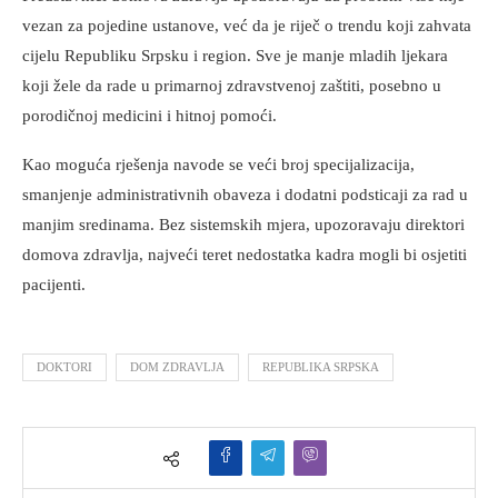
vezan za pojedine ustanove, već da je riječ o trendu koji zahvata
cijelu Republiku Srpsku i region. Sve je manje mladih ljekara
koji žele da rade u primarnoj zdravstvenoj zaštiti, posebno u
porodičnoj medicini i hitnoj pomoći.
Kao moguća rješenja navode se veći broj specijalizacija,
smanjenje administrativnih obaveza i dodatni podsticaji za rad u
manjim sredinama. Bez sistemskih mjera, upozoravaju direktori
domova zdravlja, najveći teret nedostatka kadra mogli bi osjetiti
pacijenti.
DOKTORI
DOM ZDRAVLJA
REPUBLIKA SRPSKA