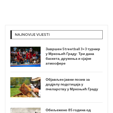
NAJNOVIJE VIJESTI
Завршен Streetball 3×3 турнир
у Мркоњић Граду: Три дана
баскета, дружења и сјајне
атмосфере
Објављен јавни позив за
додјелу подстицаја у
пчеларству у Мркоњић Граду
Обиљежено 85 година од