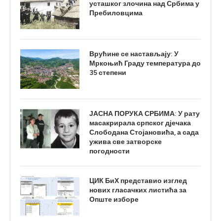
усташког злочина над Србима у
Пребиловцима
Врућине се настављају: У
Мркоњић Граду температура до
35 степени
ЈАСНА ПОРУКА СРБИМА: У рату
масакрирала српског дјечака
Слободана Стојановића, а сада
ужива све затворске
погодности
ЦИК БиХ представио изглед
нових гласачких листића за
Опште изборе