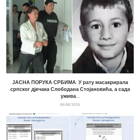
ЈАСНА ПОРУКА СРБИМА: У рату масакрирала
српског дјечака Слободана Стојановића, а сада
ужива...
06/08/2026