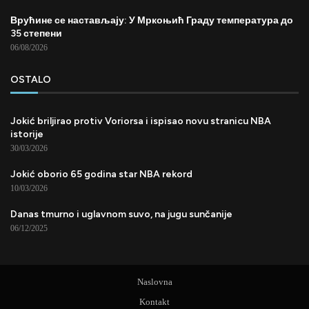
Врућине се настављају: У Мркоњић Граду температура до
35 степени
06/08/2026
OSTALO
Jokić briljirao protiv Voriorsa i ispisao novu stranicu NBA
istorije
30/03/2026
Jokić oborio 65 godina star NBA rekord
10/03/2026
Danas tmurno i uglavnom suvo, na jugu sunčanije
06/12/2025
Naslovna
Kontakt