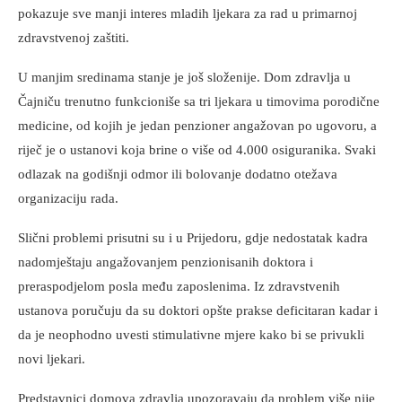
pokazuje sve manji interes mladih ljekara za rad u primarnoj
zdravstvenoj zaštiti.
U manjim sredinama stanje je još složenije. Dom zdravlja u
Čajniču trenutno funkcioniše sa tri ljekara u timovima porodične
medicine, od kojih je jedan penzioner angažovan po ugovoru, a
riječ je o ustanovi koja brine o više od 4.000 osiguranika. Svaki
odlazak na godišnji odmor ili bolovanje dodatno otežava
organizaciju rada.
Slični problemi prisutni su i u Prijedoru, gdje nedostatak kadra
nadomještaju angažovanjem penzionisanih doktora i
preraspodjelom posla među zaposlenima. Iz zdravstvenih
ustanova poručuju da su doktori opšte prakse deficitaran kadar i
da je neophodno uvesti stimulativne mjere kako bi se privukli
novi ljekari.
Predstavnici domova zdravlja upozoravaju da problem više nije