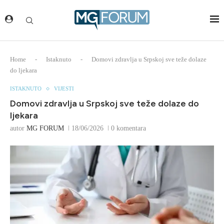
Home
-
Istaknuto
-
Domovi zdravlja u Srpskoj sve teže dolaze
do ljekara
ISTAKNUTO
VIJESTI
Domovi zdravlja u Srpskoj sve teže dolaze do
ljekara
autor
MG FORUM
18/06/2026
0 komentara