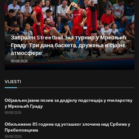
Завршен Streetball 3×3 турнир у Мркоњић
Граду: Три дана баскета, дружења и сјајне
атмосфере
06/08/2026
VIJESTI
Објављен јавни позив за додјелу подстицаја у пчеларству
у Мркоњић Граду
06/08/2026
Обиљежено 85 година од усташког злочина над Србима у
Пребиловцима
06/08/2026