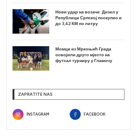
Нови удар на возаче: Дизел у
Републици Српској поскупио и
до 3,42 КМ по литру
Момци из Мркоњић Града
освојили друго мјесто на
футсал турниру у Гламочу
ZAPRATITE NAS
INSTAGRAM
FACEBOOK