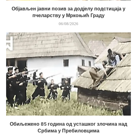
Објављен јавни позив за додјелу подстицаја у
пчеларству у Мркоњић Граду
06/08/2026
Обиљежено 85 година од усташког злочина над
Србима у Пребиловцима