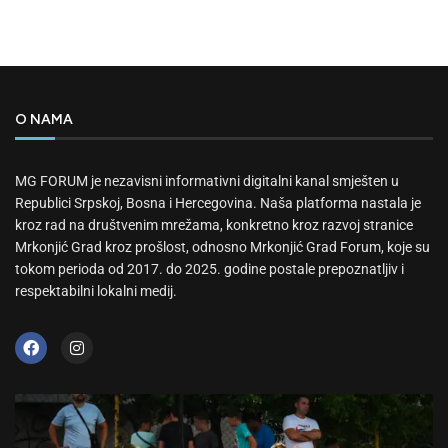
O NAMA
MG FORUM je nezavisni informativni digitalni kanal smješten u
Republici Srpskoj, Bosna i Hercegovina. Naša platforma nastala je
kroz rad na društvenim mrežama, konkretno kroz razvoj stranice
Mrkonjić Grad kroz prošlost, odnosno Mrkonjić Grad Forum, koje su
tokom perioda od 2017. do 2025. godine postale prepoznatljiv i
respektabilni lokalni medij.