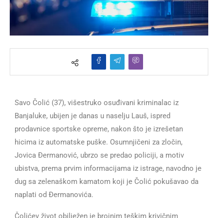
Savo Čolić (37), višestruko osuđivani kriminalac iz
Banjaluke, ubijen je danas u naselju Lauš, ispred
prodavnice sportske opreme, nakon što je izrešetan
hicima iz automatske puške. Osumnjičeni za zločin,
Jovica Đermanović, ubrzo se predao policiji, a motiv
ubistva, prema prvim informacijama iz istrage, navodno je
dug sa zelenaškom kamatom koji je Čolić pokušavao da
naplati od Đermanovića.
Čolićev život obilježen je brojnim teškim krivičnim