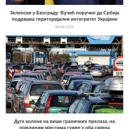
Зеленски у Београду: Вучић поручио да Србија
подржава територијални интегритет Украјине
08/08/2026
Дуге колоне на више граничних прелаза, на
појединим мјестима гужве у оба смјера