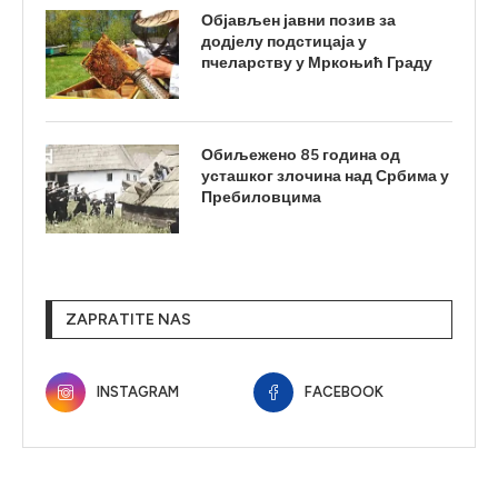
Објављен јавни позив за
додјелу подстицаја у
пчеларству у Мркоњић Граду
Обиљежено 85 година од
усташког злочина над Србима у
Пребиловцима
ZAPRATITE NAS
INSTAGRAM
FACEBOOK