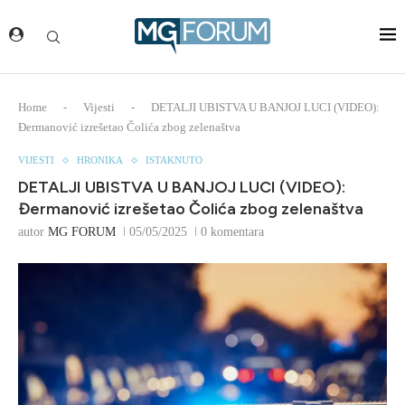
Home
-
Vijesti
-
DETALJI UBISTVA U BANJOJ LUCI (VIDEO):
Đermanović izrešetao Čolića zbog zelenaštva
VIJESTI
HRONIKA
ISTAKNUTO
DETALJI UBISTVA U BANJOJ LUCI (VIDEO):
Đermanović izrešetao Čolića zbog zelenaštva
autor
MG FORUM
05/05/2025
0 komentara