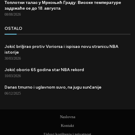
Топлотни талас у Мркоњић Граду: Високе температуре
задржаће се до 18. августа
08/08/2026
OSTALO
Jokić briljirao protiv Voriorsa i ispisao novu stranicu NBA
istorije
30/03/2026
Jokić oborio 65 godina star NBA rekord
10/03/2026
Danas tmurno i uglavnom suvo, na jugu sunčanije
06/12/2025
Naslovna
Kontakt
Uslovi korištenja i privatnost