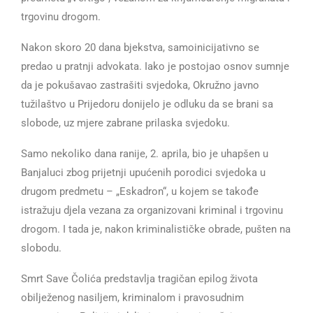
trgovinu drogom.
Nakon skoro 20 dana bjekstva, samoinicijativno se
predao u pratnji advokata. Iako je postojao osnov sumnje
da je pokušavao zastrašiti svjedoka, Okružno javno
tužilaštvo u Prijedoru donijelo je odluku da se brani sa
slobode, uz mjere zabrane prilaska svjedoku.
Samo nekoliko dana ranije, 2. aprila, bio je uhapšen u
Banjaluci zbog prijetnji upućenih porodici svjedoka u
drugom predmetu – „Eskadron“, u kojem se takođe
istražuju djela vezana za organizovani kriminal i trgovinu
drogom. I tada je, nakon kriminalističke obrade, pušten na
slobodu.
Smrt Save Čolića predstavlja tragičan epilog života
obilježenog nasiljem, kriminalom i pravosudnim