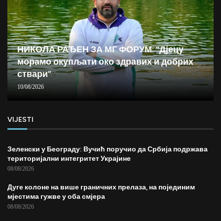
НИКОЛА РАЂЕН ЗА МГ ФОРУМ: “Дјецу
морамо окупљати око здравих и добрих
ствари”
10/08/2026
VIJESTI
Зеленски у Београду: Вучић поручио да Србија подржава
територијални интегритет Украјине
08/08/2026
Дуге колоне на више граничних прелаза, на појединим
мјестима гужве у оба смјера
08/08/2026