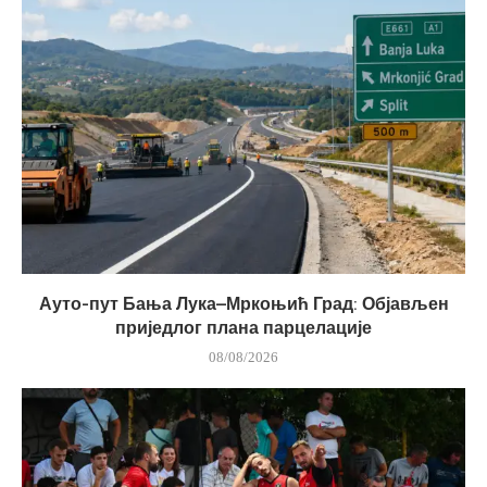
Ауто-пут Бања Лука–Мркоњић Град: Објављен
приједлог плана парцелације
08/08/2026