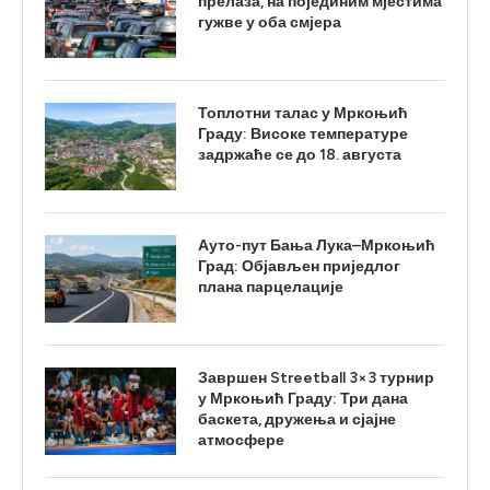
прелаза, на појединим мјестима
гужве у оба смјера
Топлотни талас у Мркоњић
Граду: Високе температуре
задржаће се до 18. августа
Ауто-пут Бања Лука–Мркоњић
Град: Објављен приједлог
плана парцелације
Завршен Streetball 3×3 турнир
у Мркоњић Граду: Три дана
баскета, дружења и сјајне
атмосфере