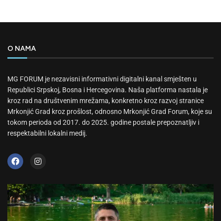
O NAMA
MG FORUM je nezavisni informativni digitalni kanal smješten u
Republici Srpskoj, Bosna i Hercegovina. Naša platforma nastala je
kroz rad na društvenim mrežama, konkretno kroz razvoj stranice
Mrkonjić Grad kroz prošlost, odnosno Mrkonjić Grad Forum, koje su
tokom perioda od 2017. do 2025. godine postale prepoznatljiv i
respektabilni lokalni medij.