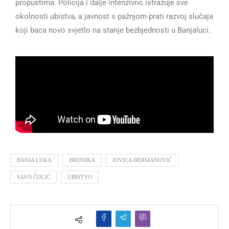
propustima. Policija i dalje intenzivno istražuje sve
okolnosti ubistva, a javnost s pažnjom prati razvoj slučaja
koji baca novo svjetlo na stanje bezbjednosti u Banjaluci.
BANJA LUKA
HRONIKA
JOVICA ĐERMANOVIĆ
SAVO ČOLIĆ
UBISTVO