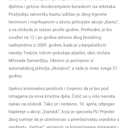
djelima i gotovo dvodecenijskim boravkom iza rešetaka.
Posljednju zatvorsku kaznu izdržao je zbog trgovine
heroinom i marihuanom u okviru policijske akcije „Kavez“,
a na slobodu je izašao prošle godine. Prethodno je bio
osuđen na 12 i po godina zatvora zbog brutalnog
razbojništva iz 2009. godine, kada je u banjalučkom
naselju Tunjice, tokom pokušaja pljačke, ubio stolara
Milorada Samardžiju. Ubistvo je počinjeno iz
automatskog pištolja „škorpion“, a tada je imao svega 21
godinu.
Uprkos kriminalnoj prošlosti i činjenici da je bio pod
istragama za nova krivična djela, Čolić se u više navrata
našao na slobodi. Tako je i nedavno, 10. aprila, izbjegao
hapšenje u akciji „Svjedok“, koju je sprovela PU Prijedor
zbog sumnje da je učestvovao u premlaćivanju svjedoka u
predmetu „Vertigo“, vezanom za krijumčarenje migranata i