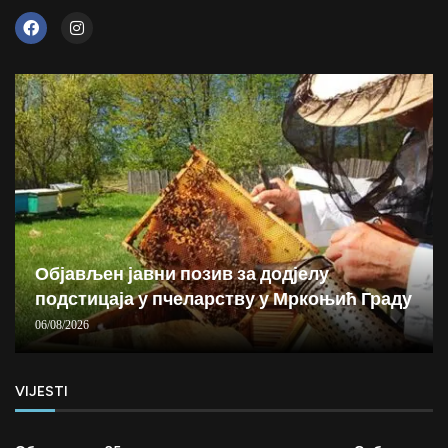
Објављен јавни позив за додјелу
подстицаја у пчеларству у Мркоњић Граду
06/08/2026
VIJESTI