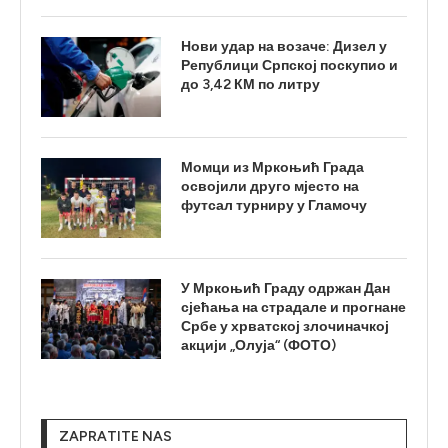
Нови удар на возаче: Дизел у
Републици Српској поскупио и
до 3,42 КМ по литру
Момци из Мркоњић Града
освојили друго мјесто на
футсал турниру у Гламочу
У Мркоњић Граду одржан Дан
сјећања на страдале и прогнане
Србе у хрватској злочиначкој
акцији „Олуја“ (ФОТО)
ZAPRATITE NAS