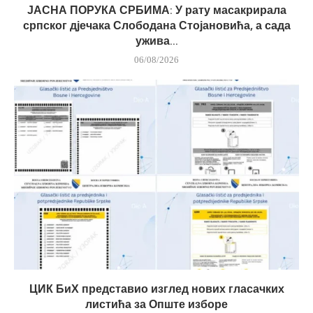
ЈАСНА ПОРУКА СРБИМА: У рату масакрирала
српског дјечака Слободана Стојановића, а сада
ужива...
06/08/2026
ЦИК БиХ представио изглед нових гласачких
листића за Опште изборе