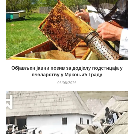
Објављен јавни позив за додјелу подстицаја у
пчеларству у Мркоњић Граду
06/08/2026