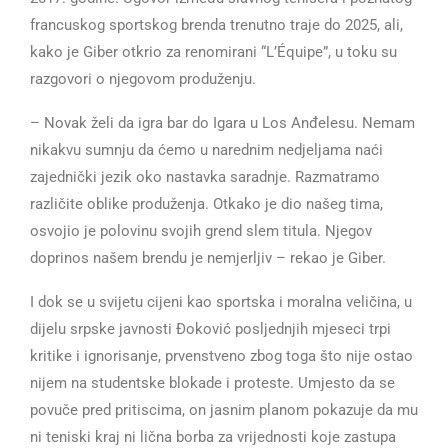
francuskog sportskog brenda trenutno traje do 2025, ali,
kako je Giber otkrio za renomirani “L’Équipe”, u toku su
razgovori o njegovom produženju.
– Novak želi da igra bar do Igara u Los Anđelesu. Nemam
nikakvu sumnju da ćemo u narednim nedjeljama naći
zajednički jezik oko nastavka saradnje. Razmatramo
različite oblike produženja. Otkako je dio našeg tima,
osvojio je polovinu svojih grend slem titula. Njegov
doprinos našem brendu je nemjerljiv – rekao je Giber.
I dok se u svijetu cijeni kao sportska i moralna veličina, u
dijelu srpske javnosti Đoković posljednjih mjeseci trpi
kritike i ignorisanje, prvenstveno zbog toga što nije ostao
nijem na studentske blokade i proteste. Umjesto da se
povuče pred pritiscima, on jasnim planom pokazuje da mu
ni teniski kraj ni lična borba za vrijednosti koje zastupa