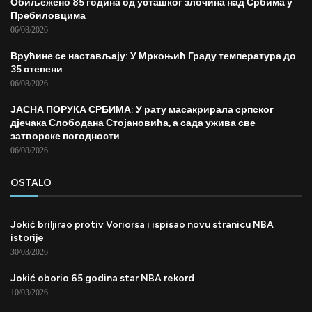
Обиљежено 85 година од усташког злочина над Србима у
Пребиловцима
06/08/2026
Врућине се настављају: У Мркоњић Граду температура до
35 степени
06/08/2026
ЈАСНА ПОРУКА СРБИМА: У рату масакрирала српског
дјечака Слободана Стојановића, а сада ужива све
затворске погодности
06/08/2026
OSTALO
Jokić briljirao protiv Voriorsa i ispisao novu stranicu NBA
istorije
30/03/2026
Jokić oborio 65 godina star NBA rekord
10/03/2026