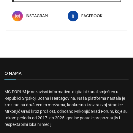
INSTAGRAM
FACEBOOK
O NAMA
MG FORUM je nezavisni informativni digitalni kanal smješten u
Republici Srpskoj, Bosna i Hercegovina. Naša platforma nastala je
kroz rad na društvenim mrežama, konkretno kroz razvoj stranice
Mrkonjić Grad kroz prošlost, odnosno Mrkonjić Grad Forum, koje su
tokom perioda od 2017. do 2025. godine postale prepoznatljiv i
respektabilni lokalni medij.