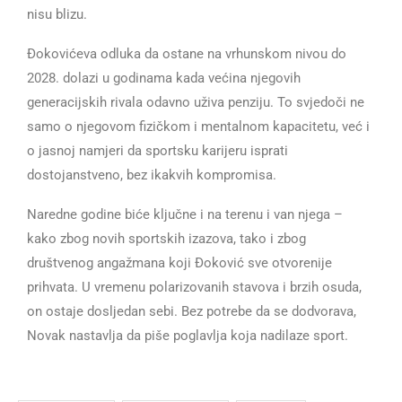
nisu blizu.
Đokovićeva odluka da ostane na vrhunskom nivou do
2028. dolazi u godinama kada većina njegovih
generacijskih rivala odavno uživa penziju. To svjedoči ne
samo o njegovom fizičkom i mentalnom kapacitetu, već i
o jasnoj namjeri da sportsku karijeru isprati
dostojanstveno, bez ikakvih kompromisa.
Naredne godine biće ključne i na terenu i van njega –
kako zbog novih sportskih izazova, tako i zbog
društvenog angažmana koji Đoković sve otvorenije
prihvata. U vremenu polarizovanih stavova i brzih osuda,
on ostaje dosljedan sebi. Bez potrebe da se dodvorava,
Novak nastavlja da piše poglavlja koja nadilaze sport.