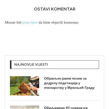
OSTAVI KOMENTAR
Morate biti
prijavljeni
da biste objavili komentar.
NAJNOVIJE VIJESTI
Објављен јавни позив за
додјелу подстицаја у
пчеларству у Мркоњић Граду
Обиљежено 85 година од