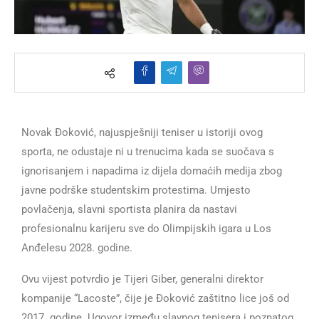
Novak Đoković, najuspješniji teniser u istoriji ovog
sporta, ne odustaje ni u trenucima kada se suočava s
ignorisanjem i napadima iz dijela domaćih medija zbog
javne podrške studentskim protestima. Umjesto
povlačenja, slavni sportista planira da nastavi
profesionalnu karijeru sve do Olimpijskih igara u Los
Anđelesu 2028. godine.
Ovu vijest potvrdio je Tijeri Giber, generalni direktor
kompanije “Lacoste”, čije je Đoković zaštitno lice još od
2017. godine. Ugovor između slavnog tenisera i poznatog