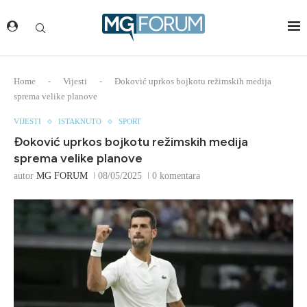
Home
-
Vijesti
-
Đoković uprkos bojkotu režimskih medija
sprema velike planove
VIJESTI
ISTAKNUTO
SPORT
Đoković uprkos bojkotu režimskih medija
sprema velike planove
autor
MG FORUM
08/05/2025
0 komentara