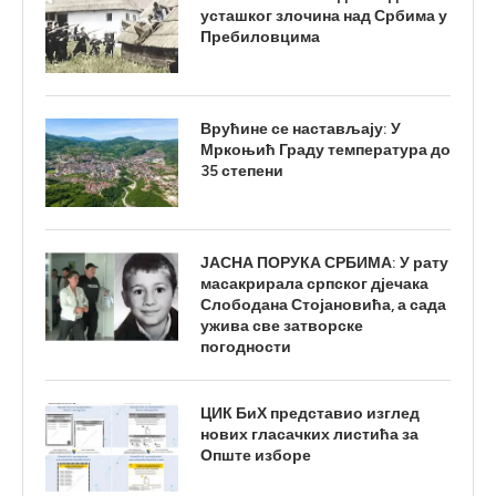
усташког злочина над Србима у
Пребиловцима
Врућине се настављају: У
Мркоњић Граду температура до
35 степени
ЈАСНА ПОРУКА СРБИМА: У рату
масакрирала српског дјечака
Слободана Стојановића, а сада
ужива све затворске
погодности
ЦИК БиХ представио изглед
нових гласачких листића за
Опште изборе