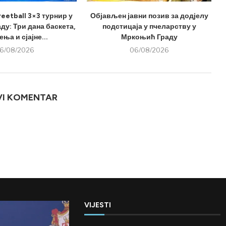
eetball 3×3 турнир у
Објављен јавни позив за додјелу
у: Три дана баскета,
подстицаја у пчеларству у
ња и сјајне...
Мркоњић Граду
6/08/2026
06/08/2026
VI KOMENTAR
VIJESTI