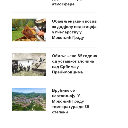
атмосфере
Објављен јавни позив
за додјелу подстицаја
у пчеларству у
Мркоњић Граду
Обиљежено 85 година
од усташког злочина
над Србима у
Пребиловцима
Врућине се
настављају: У
Мркоњић Граду
температура до 35
степени