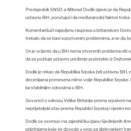
Predsjednik SNSD-a Milorad Dodik izjavio je da Republ
ustavnu BiH, poručujući da međunarodni faktori treba 
Komentarišući najavljenu raspravu u britanskom Domu lo
trebalo da se bavi sopstvenim problemima, a ne da, kak
On je ocijenio da u BiH nema otvorenih problema niti o
da se poštuje ustavno uređenje proisteklo iz Dejto
Dodik je rekao da Republika Srpska želi ustavnu BiH,
decenijama prenesena mimo volje Republike Srpske. Pr
ka stabilnijim odnosima u BiH.
Govoreći o odnosu Velike Britanije prema srpskom nar
neprijateljski stav prema Republici Srpskoj i njenim ins
Dodik se osvrnuo i na zajedničku izjavu Sjedinjenih Am
prijetnjama koje se dovode u vezu sa djelovanjem Irana 