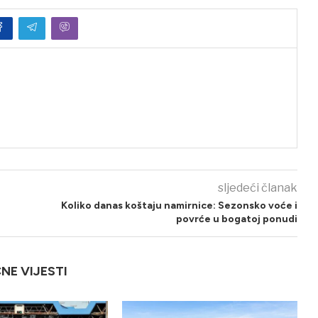
sljedeći članak
Koliko danas koštaju namirnice: Sezonsko voće i
povrće u bogatoj ponudi
ČNE VIJESTI