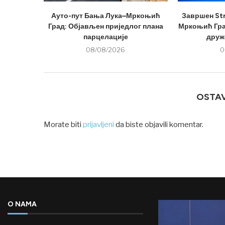
Ауто-пут Бања Лука–Мркоњић
Завршен Str
Град: Објављен приједлог плана
Мркоњић Град
парцелације
друже
08/08/2026
0
OSTA
Morate biti
prijavljeni
da biste objavili komentar.
O NAMA