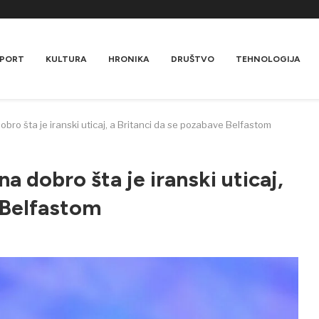
PORT
KULTURA
HRONIKA
DRUŠTVO
TEHNOLOGIJA
obro šta je iranski uticaj, a Britanci da se pozabave Belfastom
a dobro šta je iranski uticaj,
 Belfastom