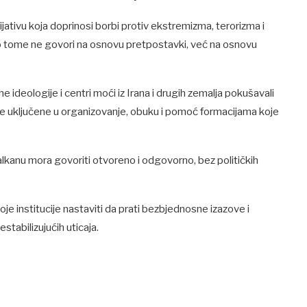
jativu koja doprinosi borbi protiv ekstremizma, terorizma i
, o tome ne govori na osnovu pretpostavki, već na osnovu
ne ideologije i centri moći iz Irana i drugih zemalja pokušavali
 bile uključene u organizovanje, obuku i pomoć formacijama koje
Balkanu mora govoriti otvoreno i odgovorno, bez političkih
e institucije nastaviti da prati bezbjednosne izazove i
tabilizujućih uticaja.