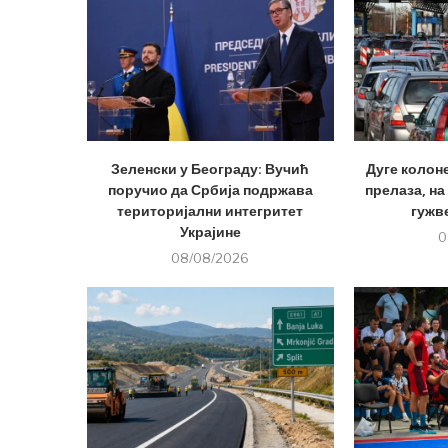
Зеленски у Београду: Вучић
Дуге колон
поручио да Србија подржава
прелаза, на
територијални интегритет
гужве
Украјине
0
08/08/2026