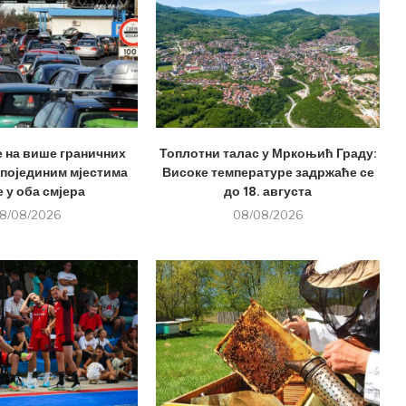
е на више граничних
Топлотни талас у Мркоњић Граду:
 појединим мјестима
Високе температуре задржаће се
 у оба смјера
до 18. августа
8/08/2026
08/08/2026