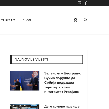
TURIZAM
BLOG
NAJNOVIJE VIJESTI
Зеленски у Београду:
Вучић поручио да
Србија подржава
територијални
интегритет Украјине
Дуге колоне на више