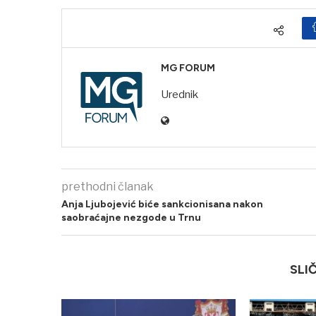
MG FORUM
Urednik
prethodni članak
Anja Ljubojević biće sankcionisana nakon
saobraćajne nezgode u Trnu
SLI