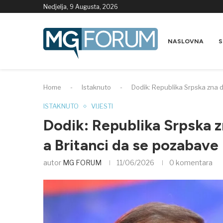
Nedjelja, 9 Augusta, 2026
NASLOVNA
S
Home
-
Istaknuto
-
Dodik: Republika Srpska zna d
ISTAKNUTO
VIJESTI
Dodik: Republika Srpska zn
a Britanci da se pozabave
autor
MG FORUM
11/06/2026
0 komentara