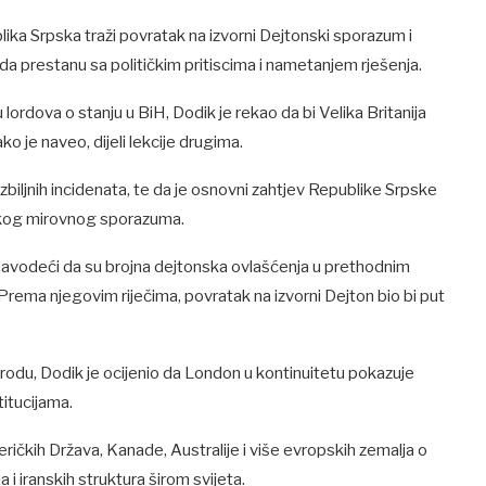
ika Srpska traži povratak na izvorni Dejtonski sporazum i
da prestanu sa političkim pritiscima i nametanjem rješenja.
rdova o stanju u BiH, Dodik je rekao da bi Velika Britanija
o je naveo, dijeli lekcije drugima.
zbiljnih incidenata, te da je osnovni zahtjev Republike Srpske
nskog mirovnog sporazuma.
 navodeći da su brojna dejtonska ovlašćenja u prethodnim
ema njegovim riječima, povratak na izvorni Dejton bio bi put
odu, Dodik je ocijenio da London u kontinuitetu pokazuje
titucijama.
eričkih Država, Kanade, Australije i više evropskih zemalja o
i iranskih struktura širom svijeta.