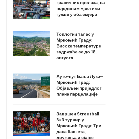
граничних прелаза, на
појединим мјестима
гужве у оба смјера
Топлотни талас у
Мркоњић Граду:
Високе температуре
задржаће се до 18.
августа
Ауто-пут Бања Лука–
Мркоњић Град:
Објављен приједлог
плана парцелације
Завршен Streetball
3×3 турнир у
Мркоњић Граду: Три
дана баскета,
дружења и сјајне