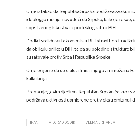
On je istakao da Republika Srpska podržava svaku inici
ideologija mržnje, navodeći da Srpska, kako je rekao
sopstvenog iskustva iz proteklog rata u BiH.
Dodik tvrdi da su tokom rata u BiH strani borci, radikal
da oblikuju prilike u BiH, te da su pojedine strukture
su ratovale protiv Srba i Republike Srpske.
On je ocijenio da se o ulozi Irana i njegovih mreža na 
kalkulacija.
Prema njegovim riječima, Republika Srpska će kroz svoj
podržava aktivnosti usmjerene protiv ekstremizma i des
IRAN
MILORAD DODIK
VELIKA BRITANIJA