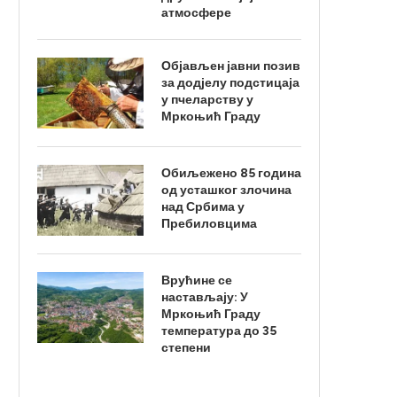
атмосфере
Објављен јавни позив
за додјелу подстицаја
у пчеларству у
Мркоњић Граду
Обиљежено 85 година
од усташког злочина
над Србима у
Пребиловцима
Врућине се
настављају: У
Мркоњић Граду
температура до 35
степени