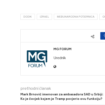
DODIK
IZRAEL
MEĐUNARODNA POTJERNICA
O
MG FORUM
Urednik
prethodni članak
Mark Brnović imenovan za ambasadora SAD u Srbiji:
Ko je čovjek kojem je Tramp povjerio ovu funkciju?