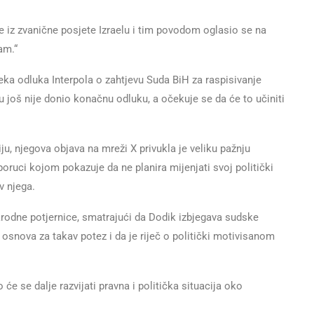
e iz zvanične posjete Izraelu i tim povodom oglasio se na
am.“
eka odluka Interpola o zahtjevu Suda BiH za raspisivanje
u još nije donio konačnu odluku, a očekuje se da će to učiniti
u, njegova objava na mreži X privukla je veliku pažnju
 o poruci kojom pokazuje da ne planira mijenjati svoj politički
v njega.
arodne potjernice, smatrajući da Dodik izbjegava sudske
osnova za takav potez i da je riječ o politički motivisanom
 će se dalje razvijati pravna i politička situacija oko