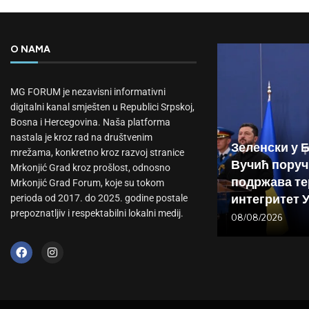
O NAMA
MG FORUM je nezavisni informativni
digitalni kanal smješten u Republici Srpskoj,
Bosna i Hercegovina. Naša platforma
nastala je kroz rad na društvenim
Зеленски у 
mrežama, konkretno kroz razvoj stranice
Вучић поруч
Mrkonjić Grad kroz prošlost, odnosno
подржава те
Mrkonjić Grad Forum, koje su tokom
интегритет 
perioda od 2017. do 2025. godine postale
prepoznatljiv i respektabilni lokalni medij.
08/08/2026