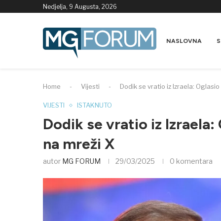
Nedjelja, 9 Augusta, 2026
NASLOVNA
S
Home
-
Vijesti
-
Dodik se vratio iz Izraela: Oglas
VIJESTI
ISTAKNUTO
Dodik se vratio iz Izrael
na mreži X
autor
MG FORUM
29/03/2025
0 komentara