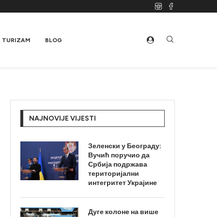
TURIZAM
BLOG
NAJNOVIJE VIJESTI
Зеленски у Београду:
Вучић поручио да
Србија подржава
територијални
интегритет Украјине
Дуге колоне на више