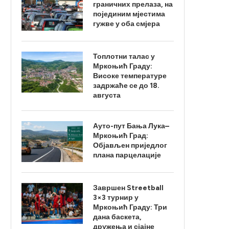
граничних прелаза, на
појединим мјестима
гужве у оба смјера
Топлотни талас у
Мркоњић Граду:
Високе температуре
задржаће се до 18.
августа
Ауто-пут Бања Лука–
Мркоњић Град:
Објављен приједлог
плана парцелације
Завршен Streetball
3×3 турнир у
Мркоњић Граду: Три
дана баскета,
дружења и сјајне