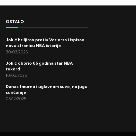
OSTALO
Jokić briljirao protiv Voriorsa i ispisao
novu stranicu NBA istorije
30/03/2026
Jokić oborio 65 godina star NBA
rekord
10/03/2026
Danas tmurno i uglavnom suvo, na jugu
sunčanije
06/12/2025