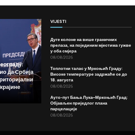
VIJESTI
Дуге колоне на више граничних
прелаза, на појединим мјестима гужве
у оба смјера
08/08/2026
Београду:
Топлотни талас у Мркоњић Граду:
ио да Србија
Високе температуре задржаће се до
риторијални
18. августа
Украјине
08/08/2026
Ауто-пут Бања Лука–Мркоњић Град:
Објављен приједлог плана
парцелације
08/08/2026