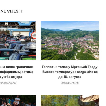
ČNE VIJESTI
е на више граничних
Топлотни талас у Мркоњић Граду:
 појединим мјестима
Високе температуре задржаће се
 у оба смјера
до 18. августа
8/08/2026
08/08/2026