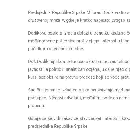
Predsjednik Republike Srpske Milorad Dodik vratio s
društvenoj mreži X, gdje je kratko napisao: „Stigao s
Dodikova posjeta Izraelu dolazi u trenutku kada se č
međunarodne potjernice protiv njega. Interpol u Lion
početkom sljedeće sedmice.
Dok Dodik nije komentarisao aktuelnu pravnu situacij
javnosti, a politički analitičari ocjenjuju da je riječ
kurs, bez obzira na pravne procese koji se vode proti
Sud BiH je ranije izdao nalog za raspisivanje međun
postupke. Njegovi advokati, međutim, tvrde da nema 
procesu.
Ostaje da se vidi kakav će stav zauzeti Interpol i kako
predsjednika Republike Srpske.