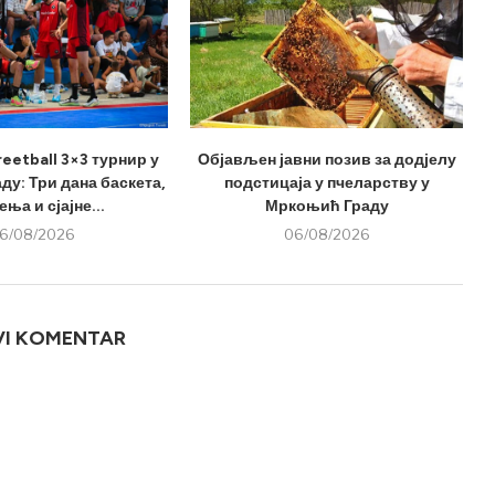
eetball 3×3 турнир у
Објављен јавни позив за додјелу
у: Три дана баскета,
подстицаја у пчеларству у
ња и сјајне...
Мркоњић Граду
6/08/2026
06/08/2026
VI KOMENTAR