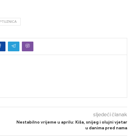
PTUZNICA
sljedeći članak
Nestabilno vrijeme u aprilu: Kiša, snijeg i olujni vjetar
u danima pred nama