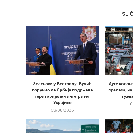
SLI
Зеленски у Београду: Вучић
Дуге колон
поручио да Србија подржава
прелаза, на
територијални интегритет
гужве
Украјине
0
08/08/2026