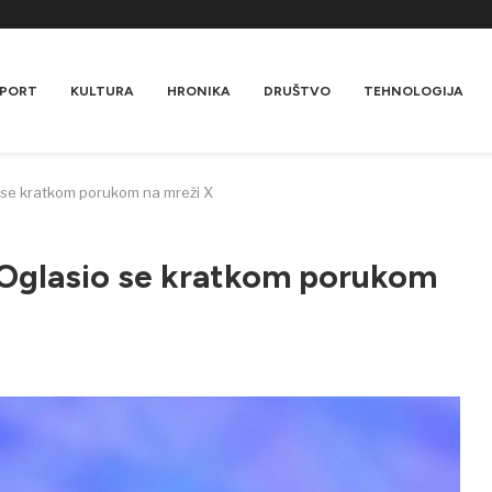
PORT
KULTURA
HRONIKA
DRUŠTVO
TEHNOLOGIJA
io se kratkom porukom na mreži X
a: Oglasio se kratkom porukom