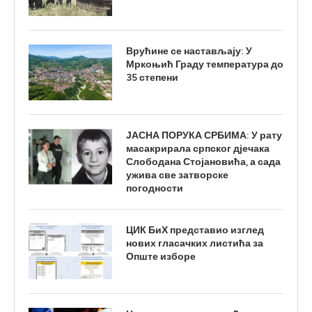
Врућине се настављају: У
Мркоњић Граду температура до
35 степени
ЈАСНА ПОРУКА СРБИМА: У рату
масакрирала српског дјечака
Слободана Стојановића, а сада
ужива све затворске
погодности
ЦИК БиХ представио изглед
нових гласачких листића за
Опште изборе