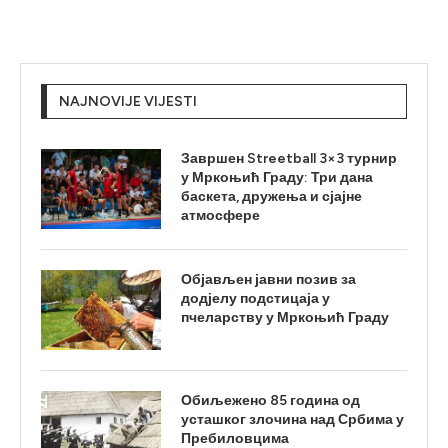
NAJNOVIJE VIJESTI
Завршен Streetball 3×3 турнир
у Мркоњић Граду: Три дана
баскета, дружења и сјајне
атмосфере
Објављен јавни позив за
додјелу подстицаја у
пчеларству у Мркоњић Граду
Обиљежено 85 година од
усташког злочина над Србима у
Пребиловцима