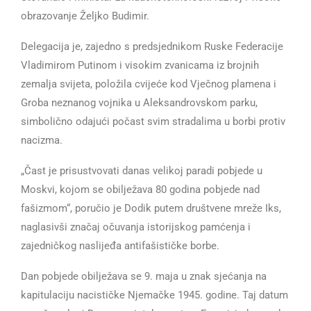
obrazovanje Željko Budimir.
Delegacija je, zajedno s predsjednikom Ruske Federacije
Vladimirom Putinom i visokim zvanicama iz brojnih
zemalja svijeta, položila cvijeće kod Vječnog plamena i
Groba neznanog vojnika u Aleksandrovskom parku,
simbolično odajući počast svim stradalima u borbi protiv
nacizma.
„Čast je prisustvovati danas velikoj paradi pobjede u
Moskvi, kojom se obilježava 80 godina pobjede nad
fašizmom“, poručio je Dodik putem društvene mreže Iks,
naglasivši značaj očuvanja istorijskog pamćenja i
zajedničkog naslijeđa antifašističke borbe.
Dan pobjede obilježava se 9. maja u znak sjećanja na
kapitulaciju nacističke Njemačke 1945. godine. Taj datum