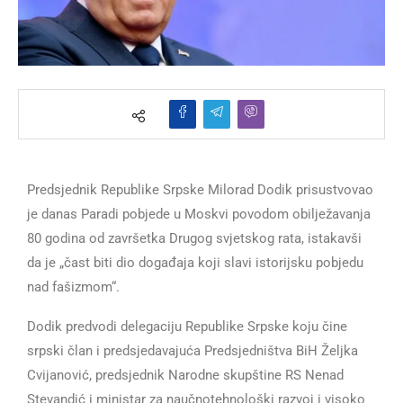
Predsjednik Republike Srpske Milorad Dodik prisustvovao
je danas Paradi pobjede u Moskvi povodom obilježavanja
80 godina od završetka Drugog svjetskog rata, istakavši
da je „čast biti dio događaja koji slavi istorijsku pobjedu
nad fašizmom“.
Dodik predvodi delegaciju Republike Srpske koju čine
srpski član i predsjedavajuća Predsjedništva BiH Željka
Cvijanović, predsjednik Narodne skupštine RS Nenad
Stevandić i ministar za naučnotehnološki razvoj i visoko