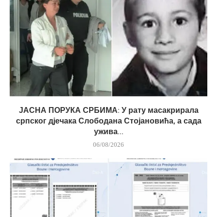
ЈАСНА ПОРУКА СРБИМА: У рату масакрирала
српског дјечака Слободана Стојановића, а сада
ужива...
06/08/2026