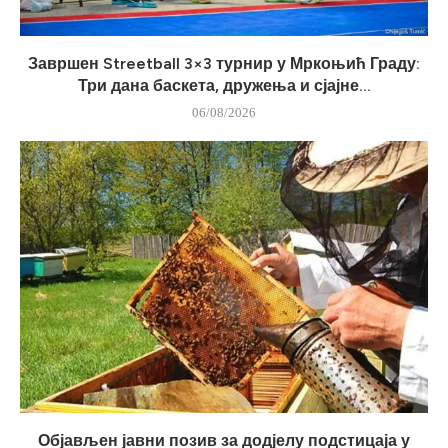
Завршен Streetball 3×3 турнир у Мркоњић Граду:
Три дана баскета, дружења и сјајне...
06/08/2026
Објављен јавни позив за додјелу подстицаја у