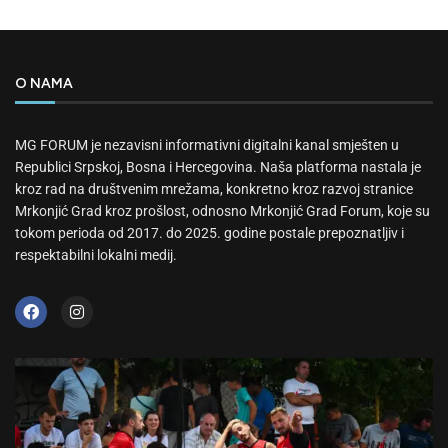
O NAMA
MG FORUM je nezavisni informativni digitalni kanal smješten u
Republici Srpskoj, Bosna i Hercegovina. Naša platforma nastala je
kroz rad na društvenim mrežama, konkretno kroz razvoj stranice
Mrkonjić Grad kroz prošlost, odnosno Mrkonjić Grad Forum, koje su
tokom perioda od 2017. do 2025. godine postale prepoznatljiv i
respektabilni lokalni medij.