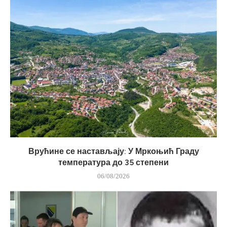
Врућине се настављају: У Мркоњић Граду
температура до 35 степени
06/08/2026