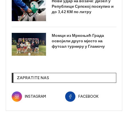
Нови удар на возаче: Дизел у
Републици Српској поскупио и
до 3,42 КМ по литру
Момци из Мркоњић Града
освојили друго мјесто на
футсал турниру у Гламочу
ZAPRATITE NAS
INSTAGRAM
FACEBOOK