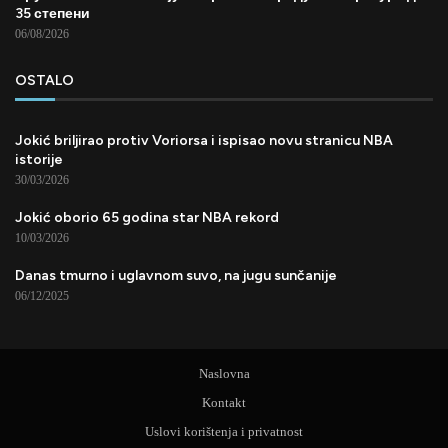
35 степени
06/08/2026
OSTALO
Jokić briljirao protiv Voriorsa i ispisao novu stranicu NBA
istorije
30/03/2026
Jokić oborio 65 godina star NBA rekord
10/03/2026
Danas tmurno i uglavnom suvo, na jugu sunčanije
06/12/2025
Naslovna
Kontakt
Uslovi korištenja i privatnost