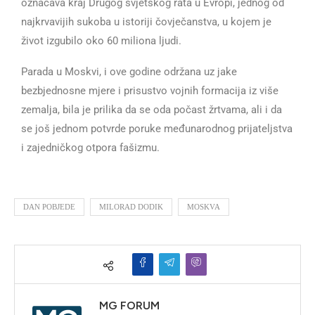
označava kraj Drugog svjetskog rata u Evropi, jednog od
najkrvavijih sukoba u istoriji čovječanstva, u kojem je
život izgubilo oko 60 miliona ljudi.
Parada u Moskvi, i ove godine održana uz jake
bezbjednosne mjere i prisustvo vojnih formacija iz više
zemalja, bila je prilika da se oda počast žrtvama, ali i da
se još jednom potvrde poruke međunarodnog prijateljstva
i zajedničkog otpora fašizmu.
DAN POBJEDE
MILORAD DODIK
MOSKVA
MG FORUM