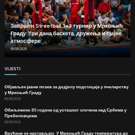
Завршен Streetball 3×3 турнир у Мркоњић
Граду: Три дана баскета, дружења и сјајне
атмосфере
06/08/2026
VIJESTI
Објављен јавни позив за додјелу подстицаја у пчеларству
у Мркоњић Граду
06/08/2026
Обиљежено 85 година од усташког злочина над Србима у
Пребиловцима
06/08/2026
Врућине се настављају: У Мркоњић Граду температура до