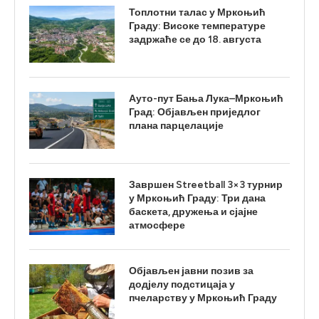
Топлотни талас у Мркоњић
Граду: Високе температуре
задржаће се до 18. августа
Ауто-пут Бања Лука–Мркоњић
Град: Објављен приједлог
плана парцелације
Завршен Streetball 3×3 турнир
у Мркоњић Граду: Три дана
баскета, дружења и сјајне
атмосфере
Објављен јавни позив за
додјелу подстицаја у
пчеларству у Мркоњић Граду