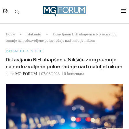
Home
-
Istaknuto
-
Državljanin BiH uhapšen u Nikšiću zbog
sumnje na nedozvoljene polne radnje nad maloljetnikom
ISTAKNUTO
VIJESTI
Državljanin BiH uhapšen u Nikšiću zbog sumnje
na nedozvoljene polne radnje nad maloljetnikom
autor
MG FORUM
07/03/2026
0 komentara