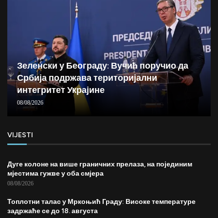
Зеленски у Београду: Вучић поручио да
Србија подржава територијални
интегритет Украјине
08/08/2026
VIJESTI
Дуге колоне на више граничних прелаза, на појединим
мјестима гужве у оба смјера
08/08/2026
Топлотни талас у Мркоњић Граду: Високе температуре
задржаће се до 18. августа