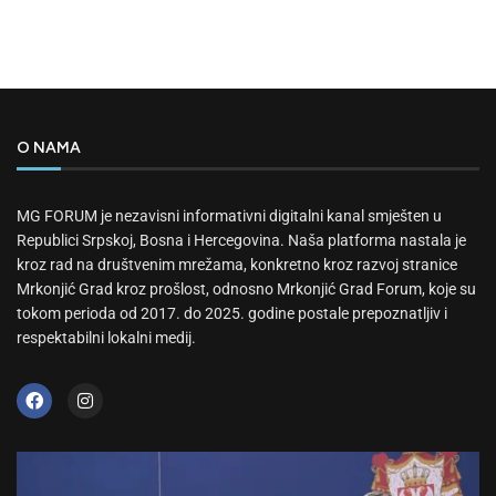
O NAMA
MG FORUM je nezavisni informativni digitalni kanal smješten u
Republici Srpskoj, Bosna i Hercegovina. Naša platforma nastala je
kroz rad na društvenim mrežama, konkretno kroz razvoj stranice
Mrkonjić Grad kroz prošlost, odnosno Mrkonjić Grad Forum, koje su
tokom perioda od 2017. do 2025. godine postale prepoznatljiv i
respektabilni lokalni medij.