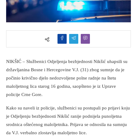
NIKŠIĆ – Službenici Odjeljenja bezbjednosti Nikšić uhapsili su
državljanina Bosne i Hercegovine V.J. (31) zbog sumnje da je
počinio krivično djelo nedozvoljene polne radnje na štetu
maloljetnog lica starog 16 godina, saopšteno je iz Uprave
policije Crne Gore.
Kako su naveli iz policije, službenici su postupali po prijavi koju
je Odjeljenju bezbjednosti Nikšić ranije podnijela punoljetna
srodnica oštećenog maloljetnika. Prijava se odnosila na sumnju
da V.J. verbalno zlostavlja maloljetno lice.