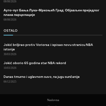
08/08/2026
Ауто-пут Бања Лука–Мркоњић Град: Објављен приједлог
плана парцелације
08/08/2026
OSTALO
Jokić briljirao protiv Voriorsa i ispisao novu stranicu NBA
istorije
30/03/2026
Jokić oborio 65 godina star NBA rekord
10/03/2026
Danas tmurno i uglavnom suvo, na jugu sunčanije
06/12/2025
Naslovna