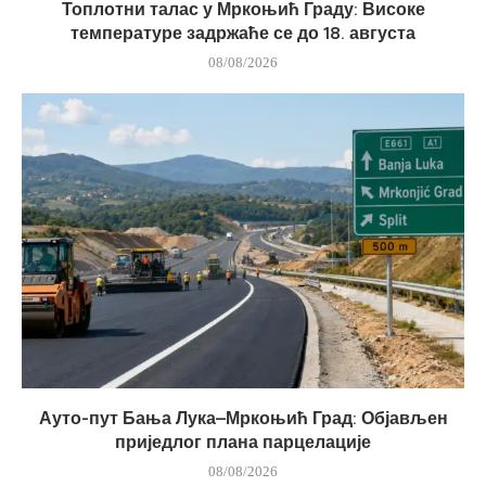
Топлотни талас у Мркоњић Граду: Високе
температуре задржаће се до 18. августа
08/08/2026
Ауто-пут Бања Лука–Мркоњић Град: Објављен
приједлог плана парцелације
08/08/2026