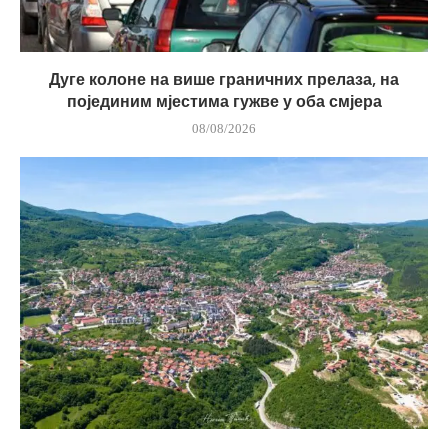
Дуге колоне на више граничних прелаза, на
појединим мјестима гужве у оба смјера
08/08/2026