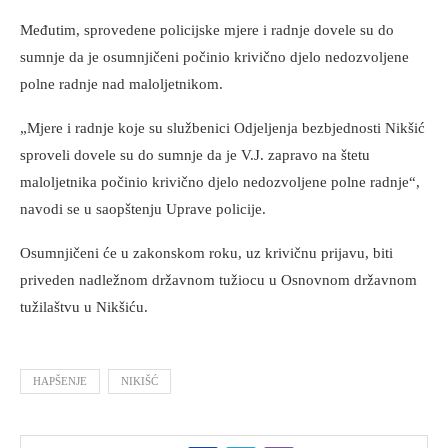
Međutim, sprovedene policijske mjere i radnje dovele su do
sumnje da je osumnjičeni počinio krivično djelo nedozvoljene
polne radnje nad maloljetnikom.
„Mjere i radnje koje su službenici Odjeljenja bezbjednosti Nikšić
sproveli dovele su do sumnje da je V.J. zapravo na štetu
maloljetnika počinio krivično djelo nedozvoljene polne radnje“,
navodi se u saopštenju Uprave policije.
Osumnjičeni će u zakonskom roku, uz krivičnu prijavu, biti
priveden nadležnom državnom tužiocu u Osnovnom državnom
tužilaštvu u Nikšiću.
HAPŠENJE
NIKIŠĆ