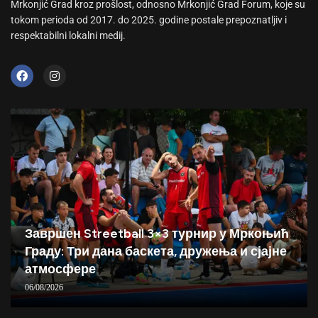
Mrkonjić Grad kroz prošlost, odnosno Mrkonjić Grad Forum, koje su
tokom perioda od 2017. do 2025. godine postale prepoznatljiv i
respektabilni lokalni medij.
Завршен Streetball 3×3 турнир у Мркоњић
Граду: Три дана баскета, дружења и сјајне
атмосфере
06/08/2026