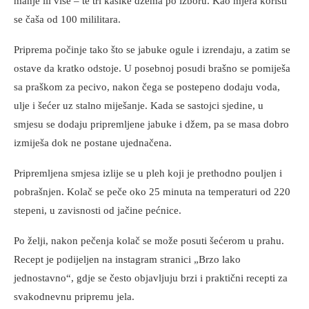
manje ili više – te tri kašike džema po izboru. Kao mjera koristi
se čaša od 100 mililitara.
Priprema počinje tako što se jabuke ogule i izrendaju, a zatim se
ostave da kratko odstoje. U posebnoj posudi brašno se pomiješa
sa praškom za pecivo, nakon čega se postepeno dodaju voda,
ulje i šećer uz stalno miješanje. Kada se sastojci sjedine, u
smjesu se dodaju pripremljene jabuke i džem, pa se masa dobro
izmiješa dok ne postane ujednačena.
Pripremljena smjesa izlije se u pleh koji je prethodno pouljen i
pobrašnjen. Kolač se peče oko 25 minuta na temperaturi od 220
stepeni, u zavisnosti od jačine pećnice.
Po želji, nakon pečenja kolač se može posuti šećerom u prahu.
Recept je podijeljen na instagram stranici „Brzo lako
jednostavno“, gdje se često objavljuju brzi i praktični recepti za
svakodnevnu pripremu jela.