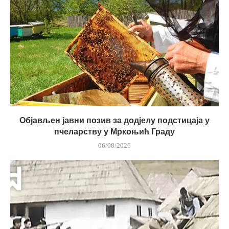
Објављен јавни позив за додјелу подстицаја у
пчеларству у Мркоњић Граду
06/08/2026