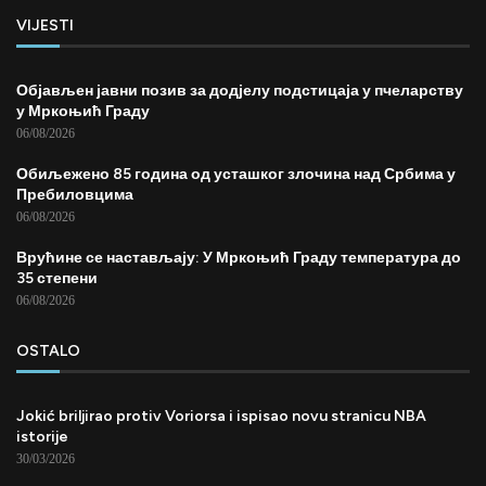
VIJESTI
Објављен јавни позив за додјелу подстицаја у пчеларству
у Мркоњић Граду
06/08/2026
Обиљежено 85 година од усташког злочина над Србима у
Пребиловцима
06/08/2026
Врућине се настављају: У Мркоњић Граду температура до
35 степени
06/08/2026
OSTALO
Jokić briljirao protiv Voriorsa i ispisao novu stranicu NBA
istorije
30/03/2026