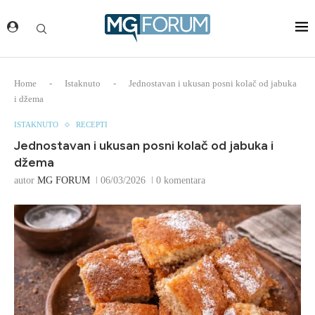
Home
-
Istaknuto
-
Jednostavan i ukusan posni kolač od jabuka
i džema
ISTAKNUTO
RECEPTI
Jednostavan i ukusan posni kolač od jabuka i
džema
autor
MG FORUM
06/03/2026
0 komentara