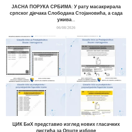
ЈАСНА ПОРУКА СРБИМА: У рату масакрирала
српског дјечака Слободана Стојановића, а сада
ужива...
06/08/2026
ЦИК БиХ представио изглед нових гласачких
листића за Опште изборе