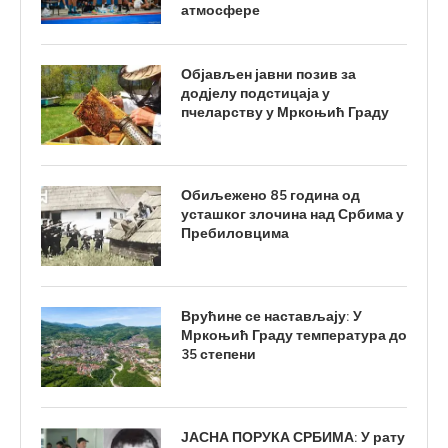
атмосфере
Објављен јавни позив за
додјелу подстицаја у
пчеларству у Мркоњић Граду
Обиљежено 85 година од
усташког злочина над Србима у
Пребиловцима
Врућине се настављају: У
Мркоњић Граду температура до
35 степени
ЈАСНА ПОРУКА СРБИМА: У рату