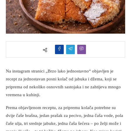
Na instagram stranici „Brzo lako jednostavno“ objavljen je
recept za jednostavan posni kolač od jabuka i džema, koji se
priprema od nekoliko osnovnih sastojaka i ne zahtijeva mnogo
vremena u kuhinji.
Prema objavljenom receptu, za pripremu kolača potrebne su
dvije čaše brašna, jedan prašak za pecivo, jedna čaša vode, pola
čaše ulja, tri srednje jabuke, jedna čaša šećera – po želji može i