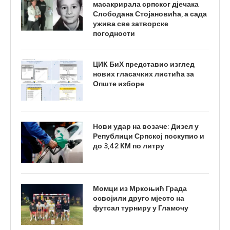
масакрирала српског дјечака
Слободана Стојановића, а сада
ужива све затворске
погодности
ЦИК БиХ представио изглед
нових гласачких листића за
Опште изборе
Нови удар на возаче: Дизел у
Републици Српској поскупио и
до 3,42 КМ по литру
Момци из Мркоњић Града
освојили друго мјесто на
футсал турниру у Гламочу