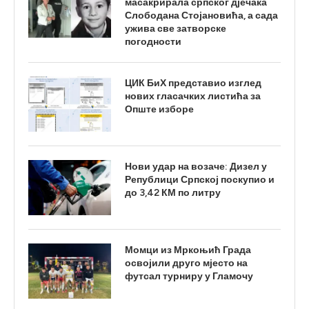
масакрирала српског дјечака
Слободана Стојановића, а сада
ужива све затворске
погодности
ЦИК БиХ представио изглед
нових гласачких листића за
Опште изборе
Нови удар на возаче: Дизел у
Републици Српској поскупио и
до 3,42 КМ по литру
Момци из Мркоњић Града
освојили друго мјесто на
футсал турниру у Гламочу