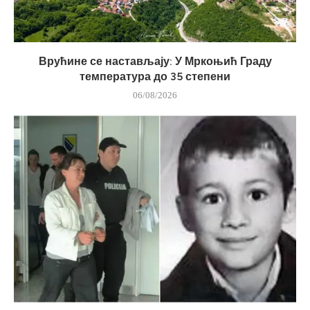
Врућине се настављају: У Мркоњић Граду
температура до 35 степени
06/08/2026