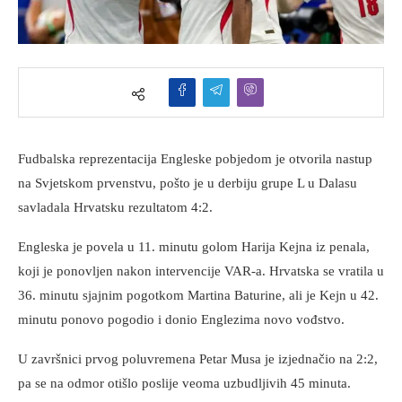
Fudbalska reprezentacija Engleske pobjedom je otvorila nastup
na Svjetskom prvenstvu, pošto je u derbiju grupe L u Dalasu
savladala Hrvatsku rezultatom 4:2.
Engleska je povela u 11. minutu golom Harija Kejna iz penala,
koji je ponovljen nakon intervencije VAR-a. Hrvatska se vratila u
36. minutu sjajnim pogotkom Martina Baturine, ali je Kejn u 42.
minutu ponovo pogodio i donio Englezima novo vođstvo.
U završnici prvog poluvremena Petar Musa je izjednačio na 2:2,
pa se na odmor otišlo poslije veoma uzbudljivih 45 minuta.