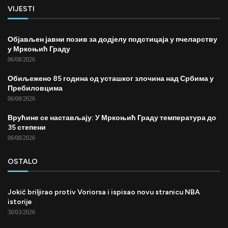
VIJESTI
Објављен јавни позив за додјелу подстицаја у пчеларству
у Мркоњић Граду
06/08/2026
Обиљежено 85 година од усташког злочина над Србима у
Пребиловцима
06/08/2026
Врућине се настављају: У Мркоњић Граду температура до
35 степени
06/08/2026
OSTALO
Jokić briljirao protiv Voriorsa i ispisao novu stranicu NBA
istorije
30/03/2026