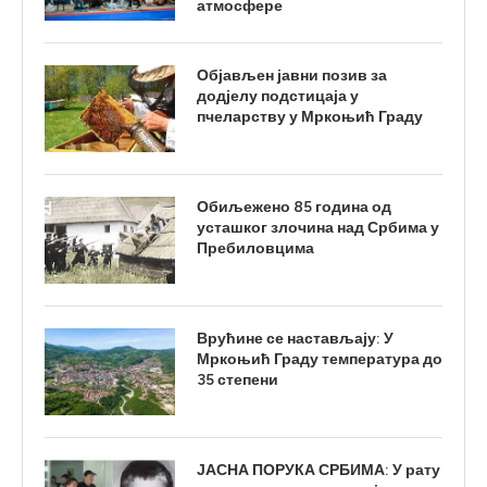
атмосфере
Објављен јавни позив за
додјелу подстицаја у
пчеларству у Мркоњић Граду
Обиљежено 85 година од
усташког злочина над Србима у
Пребиловцима
Врућине се настављају: У
Мркоњић Граду температура до
35 степени
ЈАСНА ПОРУКА СРБИМА: У рату