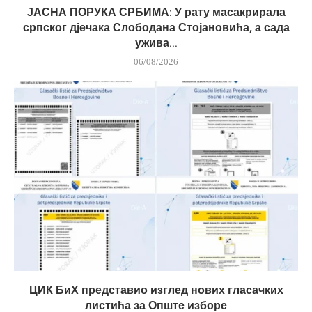
ЈАСНА ПОРУКА СРБИМА: У рату масакрирала
српског дјечака Слободана Стојановића, а сада
ужива...
06/08/2026
ЦИК БиХ представио изглед нових гласачких
листића за Опште изборе