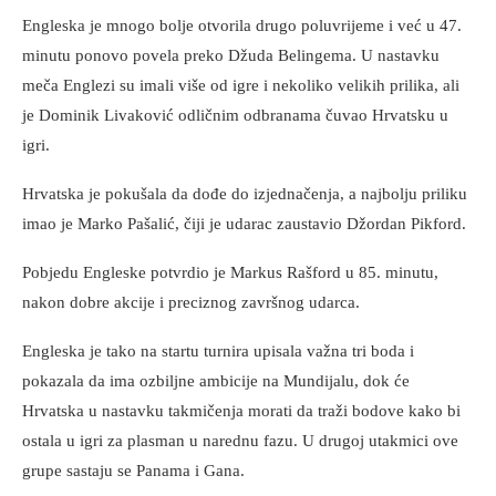
Engleska je mnogo bolje otvorila drugo poluvrijeme i već u 47.
minutu ponovo povela preko Džuda Belingema. U nastavku
meča Englezi su imali više od igre i nekoliko velikih prilika, ali
je Dominik Livaković odličnim odbranama čuvao Hrvatsku u
igri.
Hrvatska je pokušala da dođe do izjednačenja, a najbolju priliku
imao je Marko Pašalić, čiji je udarac zaustavio Džordan Pikford.
Pobjedu Engleske potvrdio je Markus Rašford u 85. minutu,
nakon dobre akcije i preciznog završnog udarca.
Engleska je tako na startu turnira upisala važna tri boda i
pokazala da ima ozbiljne ambicije na Mundijalu, dok će
Hrvatska u nastavku takmičenja morati da traži bodove kako bi
ostala u igri za plasman u narednu fazu. U drugoj utakmici ove
grupe sastaju se Panama i Gana.