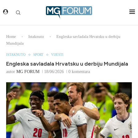
Home
-
Istaknuto
-
Engleska savladala Hrvatsku u derbiju
Mundijala
ISTAKNUTO
SPORT
VIJESTI
Engleska savladala Hrvatsku u derbiju Mundijala
autor
MG FORUM
18/06/2026
0 komentara