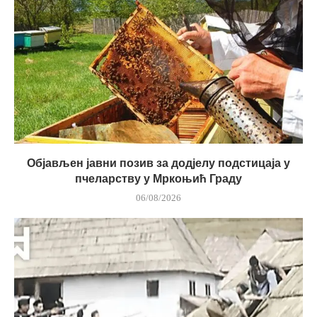
Објављен јавни позив за додјелу подстицаја у
пчеларству у Мркоњић Граду
06/08/2026