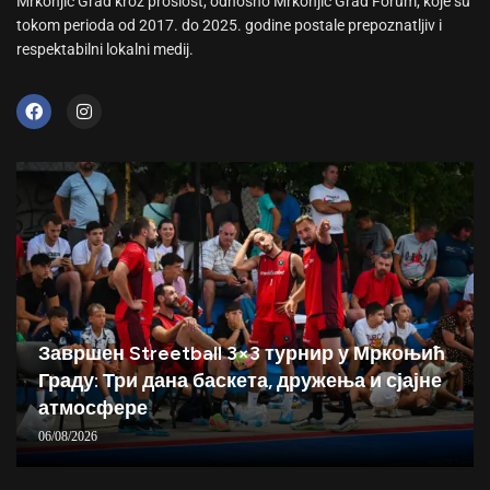
Mrkonjić Grad kroz prošlost, odnosno Mrkonjić Grad Forum, koje su
tokom perioda od 2017. do 2025. godine postale prepoznatljiv i
respektabilni lokalni medij.
Завршен Streetball 3×3 турнир у Мркоњић
Граду: Три дана баскета, дружења и сјајне
атмосфере
06/08/2026