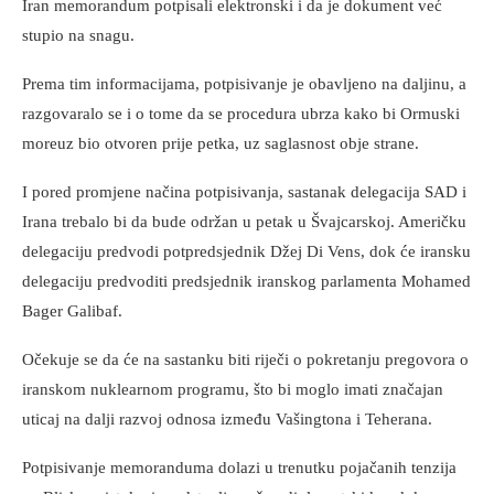
Iran memorandum potpisali elektronski i da je dokument već
stupio na snagu.
Prema tim informacijama, potpisivanje je obavljeno na daljinu, a
razgovaralo se i o tome da se procedura ubrza kako bi Ormuski
moreuz bio otvoren prije petka, uz saglasnost obje strane.
I pored promjene načina potpisivanja, sastanak delegacija SAD i
Irana trebalo bi da bude održan u petak u Švajcarskoj. Američku
delegaciju predvodi potpredsjednik Džej Di Vens, dok će iransku
delegaciju predvoditi predsjednik iranskog parlamenta Mohamed
Bager Galibaf.
Očekuje se da će na sastanku biti riječi o pokretanju pregovora o
iranskom nuklearnom programu, što bi moglo imati značajan
uticaj na dalji razvoj odnosa između Vašingtona i Teherana.
Potpisivanje memoranduma dolazi u trenutku pojačanih tenzija