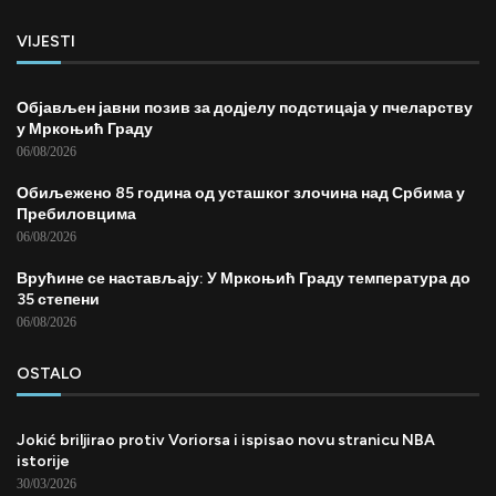
VIJESTI
Објављен јавни позив за додјелу подстицаја у пчеларству
у Мркоњић Граду
06/08/2026
Обиљежено 85 година од усташког злочина над Србима у
Пребиловцима
06/08/2026
Врућине се настављају: У Мркоњић Граду температура до
35 степени
06/08/2026
OSTALO
Jokić briljirao protiv Voriorsa i ispisao novu stranicu NBA
istorije
30/03/2026