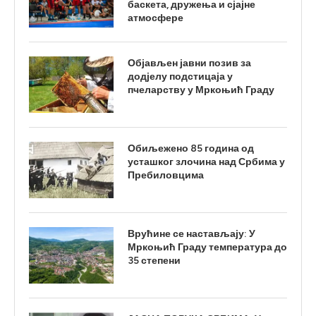
баскета, дружења и сјајне
атмосфере
Објављен јавни позив за
додјелу подстицаја у
пчеларству у Мркоњић Граду
Обиљежено 85 година од
усташког злочина над Србима у
Пребиловцима
Врућине се настављају: У
Мркоњић Граду температура до
35 степени