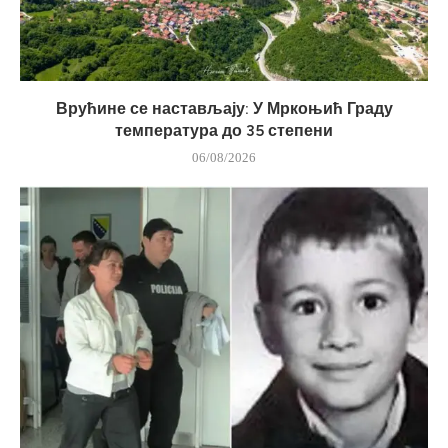
Врућине се настављају: У Мркоњић Граду
температура до 35 степени
06/08/2026