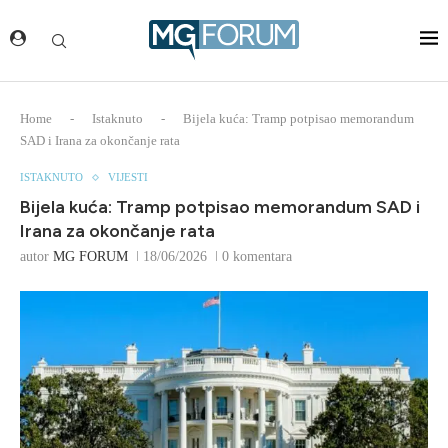
Home
-
Istaknuto
-
Bijela kuća: Tramp potpisao memorandum
SAD i Irana za okončanje rata
ISTAKNUTO
VIJESTI
Bijela kuća: Tramp potpisao memorandum SAD i
Irana za okončanje rata
autor
MG FORUM
18/06/2026
0 komentara