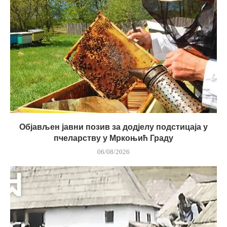
Објављен јавни позив за додјелу подстицаја у
пчеларству у Мркоњић Граду
06/08/2026