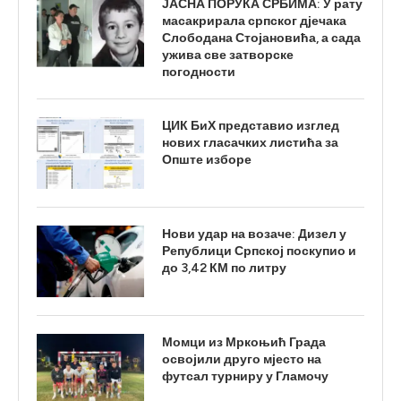
ЈАСНА ПОРУКА СРБИМА: У рату
масакрирала српског дјечака
Слободана Стојановића, а сада
ужива све затворске
погодности
ЦИК БиХ представио изглед
нових гласачких листића за
Опште изборе
Нови удар на возаче: Дизел у
Републици Српској поскупио и
до 3,42 КМ по литру
Момци из Мркоњић Града
освојили друго мјесто на
футсал турниру у Гламочу