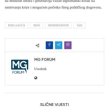
na Bliskom istoku i predstavlja važan diplomatski korak ka
smirivanju krize i mogućem početku šireg političkog dogovora.
BIJELA KUĆA
IRAN
MEMORANDUM
SAD
MG FORUM
Urednik
SLIČNE VIJESTI