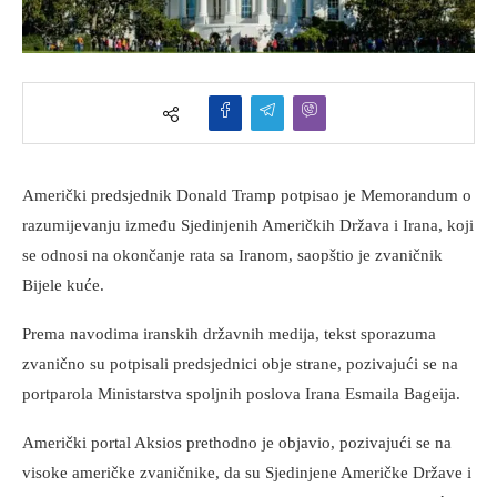
Američki predsjednik Donald Tramp potpisao je Memorandum o
razumijevanju između Sjedinjenih Američkih Država i Irana, koji
se odnosi na okončanje rata sa Iranom, saopštio je zvaničnik
Bijele kuće.
Prema navodima iranskih državnih medija, tekst sporazuma
zvanično su potpisali predsjednici obje strane, pozivajući se na
portparola Ministarstva spoljnih poslova Irana Esmaila Bageija.
Američki portal Aksios prethodno je objavio, pozivajući se na
visoke američke zvaničnike, da su Sjedinjene Američke Države i