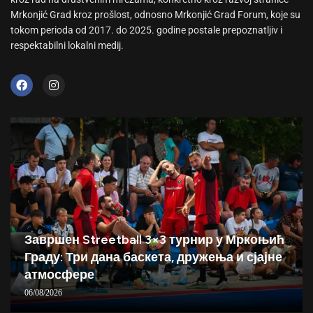
Mrkonjić Grad kroz prošlost, odnosno Mrkonjić Grad Forum, koje su
tokom perioda od 2017. do 2025. godine postale prepoznatljiv i
respektabilni lokalni medij.
Завршен Streetball 3×3 турнир у Мркоњић
Граду: Три дана баскета, дружења и сјајне
атмосфере
06/08/2026