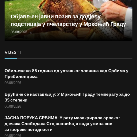
Објављен јавни позив за додјелу
подстицаја у пчеларству у Мркоњић Граду
06/08/2026
VIJESTI
Обиљежено 85 година од усташког злочина над Србима у
Пребиловцима
06/08/2026
Врућине се настављају: У Мркоњић Граду температура до
35 степени
06/08/2026
ЈАСНА ПОРУКА СРБИМА: У рату масакрирала српског
дјечака Слободана Стојановића, а сада ужива све
затворске погодности
06/08/2026