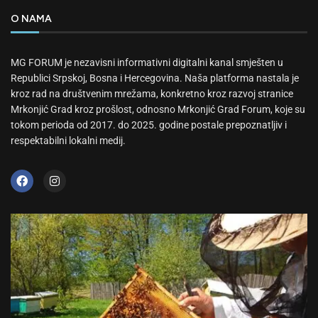
O NAMA
MG FORUM je nezavisni informativni digitalni kanal smješten u
Republici Srpskoj, Bosna i Hercegovina. Naša platforma nastala je
kroz rad na društvenim mrežama, konkretno kroz razvoj stranice
Mrkonjić Grad kroz prošlost, odnosno Mrkonjić Grad Forum, koje su
tokom perioda od 2017. do 2025. godine postale prepoznatljiv i
respektabilni lokalni medij.