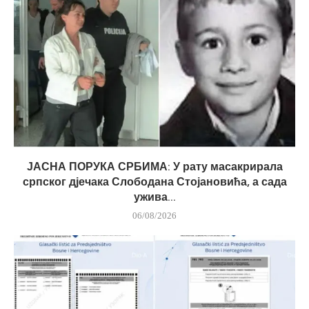
ЈАСНА ПОРУКА СРБИМА: У рату масакрирала
српског дјечака Слободана Стојановића, а сада
ужива...
06/08/2026