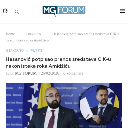
Home
-
Istaknuto
-
Hasanović potpisao prenos sredstava CIK-u
nakon isteka roka Amidžiću
ISTAKNUTO
VIJESTI
Hasanović potpisao prenos sredstava CIK-u
nakon isteka roka Amidžiću
autor
MG FORUM
26/02/2026
0 komentara