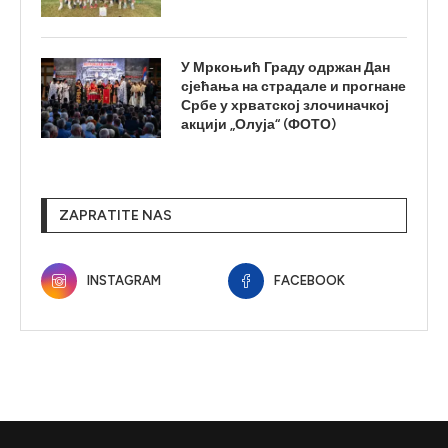
У Мркоњић Граду одржан Дан
сјећања на страдале и прогнане
Србе у хрватској злочиначкој
акцији „Олуја“ (ФОТО)
ZAPRATITE NAS
INSTAGRAM
FACEBOOK