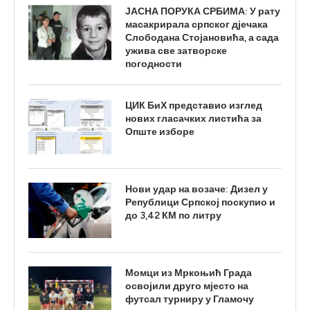
ЈАСНА ПОРУКА СРБИМА: У рату
масакрирала српског дјечака
Слободана Стојановића, а сада
ужива све затворске
погодности
ЦИК БиХ представио изглед
нових гласачких листића за
Опште изборе
Нови удар на возаче: Дизел у
Републици Српској поскупио и
до 3,42 КМ по литру
Момци из Мркоњић Града
освојили друго мјесто на
футсал турниру у Гламочу