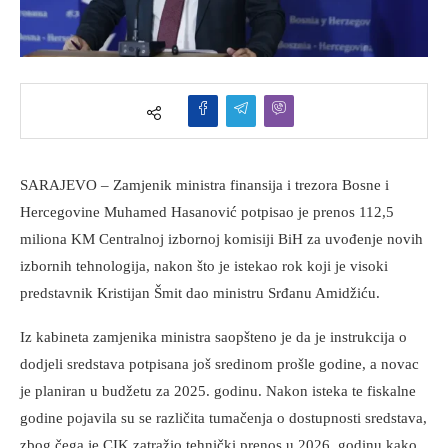
SARAJEVO – Zamjenik ministra finansija i trezora Bosne i
Hercegovine Muhamed Hasanović potpisao je prenos 112,5
miliona KM Centralnoj izbornoj komisiji BiH za uvođenje novih
izbornih tehnologija, nakon što je istekao rok koji je visoki
predstavnik Kristijan Šmit dao ministru Srđanu Amidžiću.
Iz kabineta zamjenika ministra saopšteno je da je instrukcija o
dodjeli sredstava potpisana još sredinom prošle godine, a novac
je planiran u budžetu za 2025. godinu. Nakon isteka te fiskalne
godine pojavila su se različita tumačenja o dostupnosti sredstava,
zbog čega je CIK zatražio tehnički prenos u 2026. godinu kako