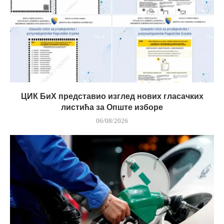
ЦИК БиХ представио изглед нових гласачких
листића за Опште изборе
06/08/2026