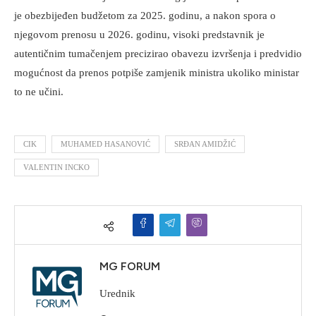
je obezbijeđen budžetom za 2025. godinu, a nakon spora o
njegovom prenosu u 2026. godinu, visoki predstavnik je
autentičnim tumačenjem precizirao obavezu izvršenja i predvidio
mogućnost da prenos potpiše zamjenik ministra ukoliko ministar
to ne učini.
CIK
MUHAMED HASANOVIĆ
SRĐAN AMIDŽIĆ
VALENTIN INCKO
MG FORUM
Urednik