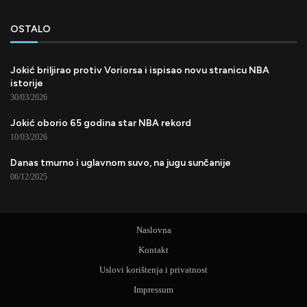
OSTALO
Jokić briljirao protiv Voriorsa i ispisao novu stranicu NBA
istorije
30/03/2026
Jokić oborio 65 godina star NBA rekord
10/03/2026
Danas tmurno i uglavnom suvo, na jugu sunčanije
06/12/2025
Naslovna
Kontakt
Uslovi korištenja i privatnost
Impressum