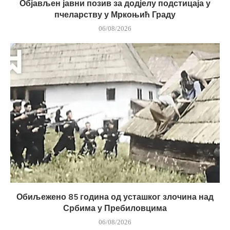
Објављен јавни позив за додјелу подстицаја у
пчеларству у Мркоњић Граду
06/08/2026
Обиљежено 85 година од усташког злочина над
Србима у Пребиловцима
06/08/2026