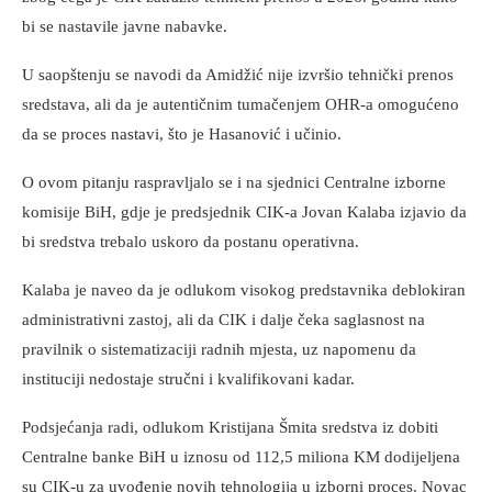
bi se nastavile javne nabavke.
U saopštenju se navodi da Amidžić nije izvršio tehnički prenos
sredstava, ali da je autentičnim tumačenjem OHR-a omogućeno
da se proces nastavi, što je Hasanović i učinio.
O ovom pitanju raspravljalo se i na sjednici Centralne izborne
komisije BiH, gdje je predsjednik CIK-a Jovan Kalaba izjavio da
bi sredstva trebalo uskoro da postanu operativna.
Kalaba je naveo da je odlukom visokog predstavnika deblokiran
administrativni zastoj, ali da CIK i dalje čeka saglasnost na
pravilnik o sistematizaciji radnih mjesta, uz napomenu da
instituciji nedostaje stručni i kvalifikovani kadar.
Podsjećanja radi, odlukom Kristijana Šmita sredstva iz dobiti
Centralne banke BiH u iznosu od 112,5 miliona KM dodijeljena
su CIK-u za uvođenje novih tehnologija u izborni proces. Novac