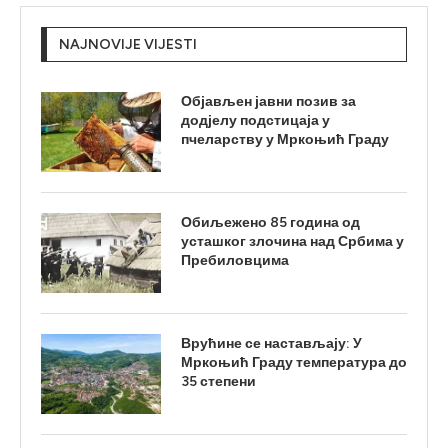
NAJNOVIJE VIJESTI
Објављен јавни позив за
додјелу подстицаја у
пчеларству у Мркоњић Граду
Обиљежено 85 година од
усташког злочина над Србима у
Пребиловцима
Врућине се настављају: У
Мркоњић Граду температура до
35 степени