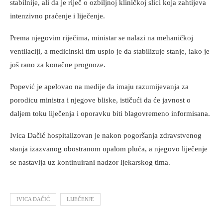
stabilnije, ali da je riječ o ozbiljnoj kliničkoj slici koja zahtijeva
intenzivno praćenje i liječenje.
Prema njegovim riječima, ministar se nalazi na mehaničkoj
ventilaciji, a medicinski tim uspio je da stabilizuje stanje, iako je
još rano za konačne prognoze.
Popević je apelovao na medije da imaju razumijevanja za
porodicu ministra i njegove bliske, ističući da će javnost o
daljem toku liječenja i oporavku biti blagovremeno informisana.
Ivica Dačić hospitalizovan je nakon pogoršanja zdravstvenog
stanja izazvanog obostranom upalom pluća, a njegovo liječenje
se nastavlja uz kontinuirani nadzor ljekarskog tima.
IVICA DAČIĆ
LIJEČENJE