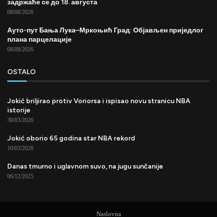
задржаће се до 18. августа
08/08/2026
Ауто-пут Бања Лука–Мркоњић Град: Објављен приједлог
плана парцелације
08/08/2026
OSTALO
Jokić briljirao protiv Voriorsa i ispisao novu stranicu NBA
istorije
30/03/2026
Jokić oborio 65 godina star NBA rekord
10/03/2026
Danas tmurno i uglavnom suvo, na jugu sunčanije
06/12/2025
Naslovna