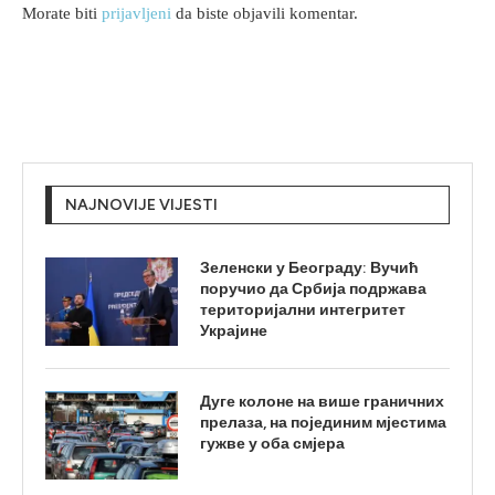
Morate biti
prijavljeni
da biste objavili komentar.
NAJNOVIJE VIJESTI
Зеленски у Београду: Вучић
поручио да Србија подржава
територијални интегритет
Украјине
Дуге колоне на више граничних
прелаза, на појединим мјестима
гужве у оба смјера