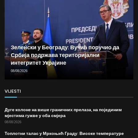
Зеленски у Београду: Вучић поручио да
Србија подржава територијални
интегритет Украјине
08/08/2026
VIJESTI
Дуге колоне на више граничних прелаза, на појединим
мјестима гужве у оба смјера
08/08/2026
Топлотни талас у Мркоњић Граду: Високе температуре