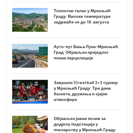
Топлотни талас у Мркоњић
Граду: Високе температуре
задржаће се до 18. августа
Ауто-пут Бања Лука–Мркоњић
Град: Објављен приједлог
плана парцелације
Завршен Streetball 3×3 турнир
у Мркоњић Граду: Три дана
баскета, дружења и сјајне
атмосфере
Објављен јавни позив за
додјелу подстицаја у
пчеларству у Мркоњић Граду