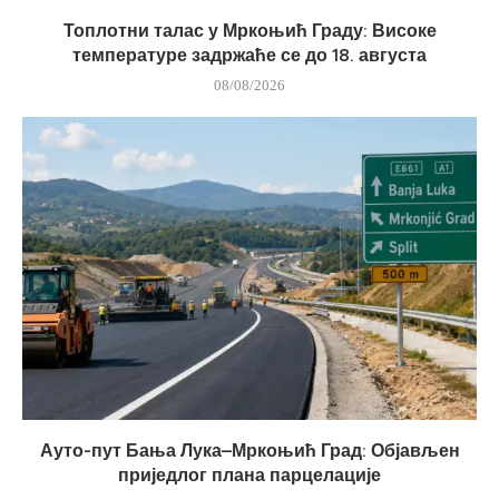
Топлотни талас у Мркоњић Граду: Високе
температуре задржаће се до 18. августа
08/08/2026
Ауто-пут Бања Лука–Мркоњић Град: Објављен
приједлог плана парцелације