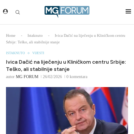
Home
-
Istaknuto
-
Ivica Dačić na liječenju u Kliničkom centru
Srbije: Teško, ali stabilnije stanje
ISTAKNUTO
VIJESTI
Ivica Dačić na liječenju u Kliničkom centru Srbije:
Teško, ali stabilnije stanje
autor
MG FORUM
26/02/2026
0 komentara