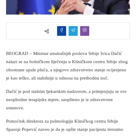
BEOGRAD – Ministar unutrašnjih poslova Srbije Ivica Dačić
nalazi se na bolničkom liječenju u Kliničkom centru Srbije zbog
obostrane upale pluća, a njegovo zdravstveno stanje ocijenjeno
je kao teško, ali stabilnije u odnosu na prethodnu noć.
Dačić je pod stalnim ljekarskim nadzorom, a primjenjuju se sve
neophodne terapijske mjere, saopšteno je iz zdravstvene
ustanove.
Pomoćnik direktora za pulmologiju Kliničkog centra Srbije
Spasoje Popević naveo je da je opšte stanje pacijenta trenutno