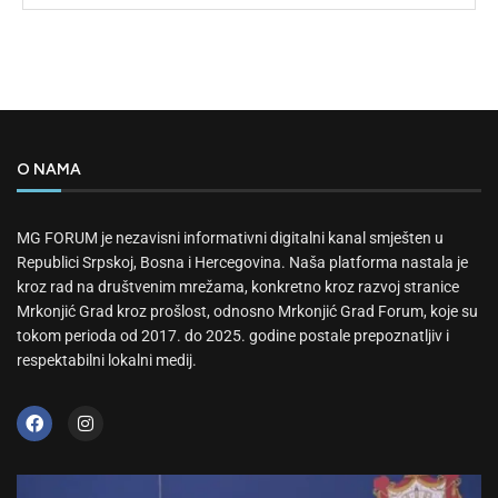
O NAMA
MG FORUM je nezavisni informativni digitalni kanal smješten u
Republici Srpskoj, Bosna i Hercegovina. Naša platforma nastala je
kroz rad na društvenim mrežama, konkretno kroz razvoj stranice
Mrkonjić Grad kroz prošlost, odnosno Mrkonjić Grad Forum, koje su
tokom perioda od 2017. do 2025. godine postale prepoznatljiv i
respektabilni lokalni medij.