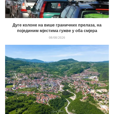
Дуге колоне на више граничних прелаза, на
појединим мјестима гужве у оба смјера
08/08/2026