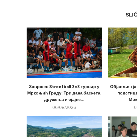
SLI
Завршен Streetball 3×3 турнир у
Објављен ја
Мркоњић Граду: Три дана баскета,
подстица
дружења и сјајне...
Мрк
06/08/2026
0