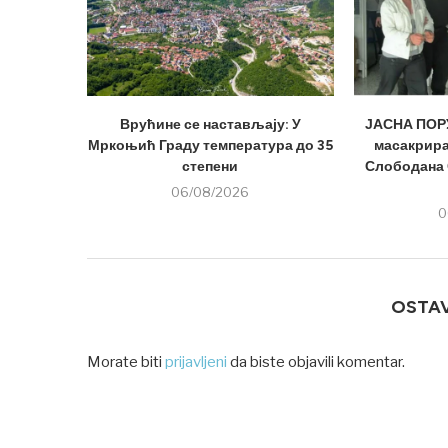
Врућине се настављају: У
ЈАСНА ПОРУ
Мркоњић Граду температура до 35
масакрира
степени
Слободана 
06/08/2026
0
OSTA
Morate biti
prijavljeni
da biste objavili komentar.