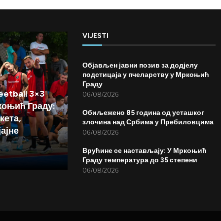
VIJESTI
Објављен јавни позив за додјелу
подстицаја у пчеларству у Мркоњић
Граду
etball 3×3
06/08/2026
коњић Граду:
Обиљежено 85 година од усташког
кета,
злочина над Србима у Пребиловцима
јајне
06/08/2026
Врућине се настављају: У Мркоњић
Граду температура до 35 степени
06/08/2026