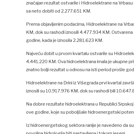
značajan rezultat ostvarile i Hidroelektrane na Vrbasu 
sa neto dobiti od 2.277.651 KM.
Prema objavljenim podacima, Hidroelektrane na Vrbas
KM, dok su rashodi iznosili 4.477.934 KM. Ostvarena d
godine, kada je iznosila 2.281.623 KM.
Najveću dobit u prvom kvartalu ostvarile su Hidroelekt
4.441.220 KM. Ova hidroelektrana imala je ukupne p
znatno bolji rezultat u odnosu na isti period prošle god
Hidroelektrane na Drini iz Višegrada prvi kvartal završ
iznosili su 10.917.976 KM, dok su rashodi bili 10.647
Na dobre rezultate hidroelektrana u Republici Srpskoj
ove godine, koje su poboljšale hidroenergetski potenci
Iz hidroenergetskog sektora ranije je navedeno da su 
povoljna hidrologija biti nastavljena i tokom jeseni.