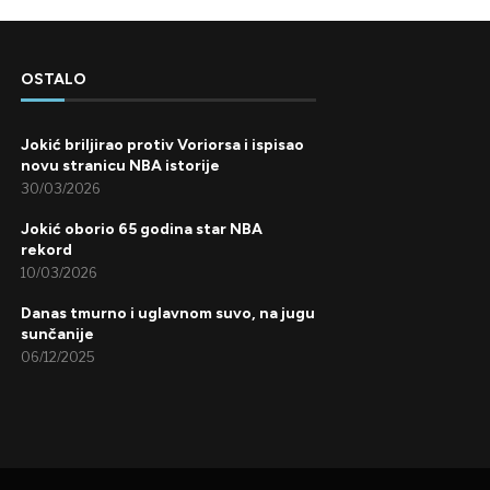
OSTALO
Jokić briljirao protiv Voriorsa i ispisao
novu stranicu NBA istorije
30/03/2026
Jokić oborio 65 godina star NBA
rekord
10/03/2026
Danas tmurno i uglavnom suvo, na jugu
sunčanije
06/12/2025