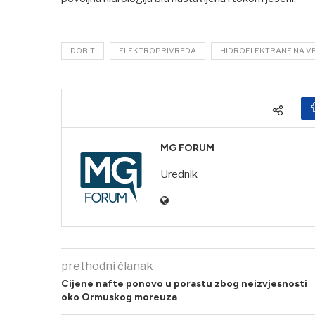
DOBIT
ELEKTROPRIVREDA
HIDROELEKTRANE NA V
MG FORUM
Urednik
prethodni članak
Cijene nafte ponovo u porastu zbog neizvjesnosti
oko Ormuskog moreuza