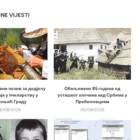
ČNE VIJESTI
вни позив за додјелу
Обиљежено 85 година од
ја у пчеларству у
усташког злочина над Србима у
оњић Граду
Пребиловцима
6/08/2026
06/08/2026