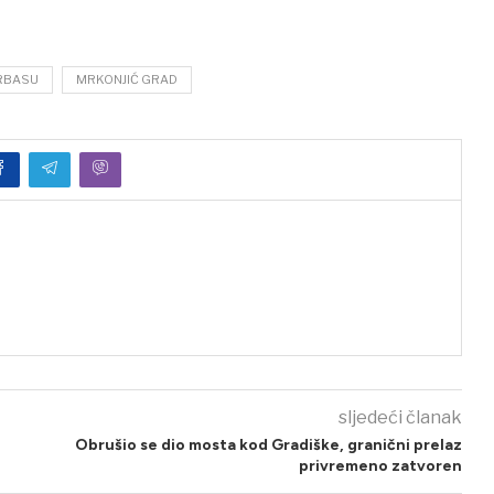
RBASU
MRKONJIĆ GRAD
sljedeći članak
Obrušio se dio mosta kod Gradiške, granični prelaz
privremeno zatvoren