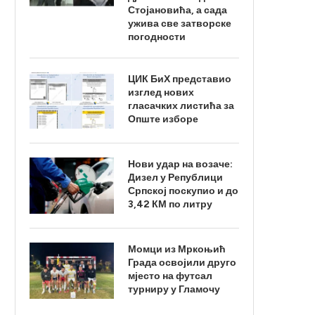
Стојановића, а сада
ужива све затворске
погодности
ЦИК БиХ представио
изглед нових
гласачких листића за
Опште изборе
Нови удар на возаче:
Дизел у Републици
Српској поскупио и до
3,42 КМ по литру
Момци из Мркоњић
Града освојили друго
мјесто на футсал
турниру у Гламочу