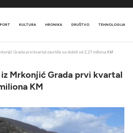
PORT
KULTURA
HRONIKA
DRUŠTVO
TEHNOLOGIJA
konjić Grada prvi kvartal završile sa dobiti od 2,27 miliona KM
iz Mrkonjić Grada prvi kvartal
 miliona KM