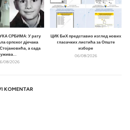
КА СРБИМА: У рату
ЦИК БиХ представио изглед нових
ла српског дјечака
гласачких листића за Опште
Стојановића, а сада
изборе
ужива...
06/08/2026
6/08/2026
VI KOMENTAR