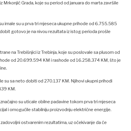
iz Mrkonjić Grada, koje su period od januara do marta završile
u imale su u prva tri mjeseca ukupne prihode od 6.755.585
obit gotovo je na nivou rezultata iz istog perioda prošle
rane na Trebišnjici iz Trebinja, koje su poslovale sa plusom od
rihode od 20.699.594 KM i rashode od 16.258.374 KM, što je
ine.
ile su sa neto dobiti od 270.137 KM. Njihovi ukupni prihodi
.839 KM.
 značajno su uticale obilne padavine tokom prva tri mjeseca
jal i omogućile stabilniju proizvodnju električne energije.
zadovoljni ostvarenim rezultatima, uz očekivanje da će