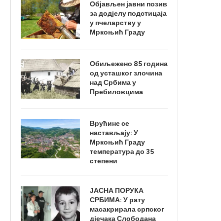
Објављен јавни позив
за додјелу подстицаја
у пчеларству у
Мркоњић Граду
Обиљежено 85 година
од усташког злочина
над Србима у
Пребиловцима
Врућине се
настављају: У
Мркоњић Граду
температура до 35
степени
ЈАСНА ПОРУКА
СРБИМА: У рату
масакрирала српског
дјечака Слободана