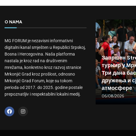
O NAMA
MG FORUM je nezavisni informativni
digitalni kanal smješten u Republici Srpskoj,
Bosna i Hercegovina. Naša platforma
Завршен Stre
nastala je kroz rad na društvenim
турнир у Мр
mrežama, konkretno kroz razvoj stranice
Три дана бас
Mrkonjić Grad kroz prošlost, odnosno
дружења и с
Mrkonjić Grad Forum, koje su tokom
атмосфере
perioda od 2017. do 2025. godine postale
prepoznatljiv i respektabilni lokalni medij.
06/08/2026