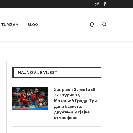
TURIZAM
BLOG
NAJNOVIJE VIJESTI
Завршен Streetball
3×3 турнир у
Мркоњић Граду: Три
дана баскета,
дружења и сјајне
атмосфере