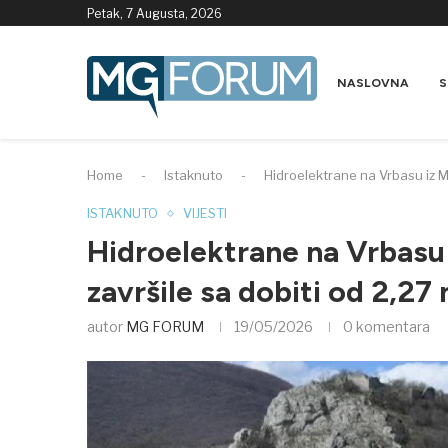
Petak, 7 Augusta, 2026
NASLOVNA
S
Home
-
Istaknuto
-
Hidroelektrane na Vrbasu iz Mr
ISTAKNUTO
VIJESTI
Hidroelektrane na Vrbasu 
završile sa dobiti od 2,27
autor
MG FORUM
19/05/2026
0 komentara