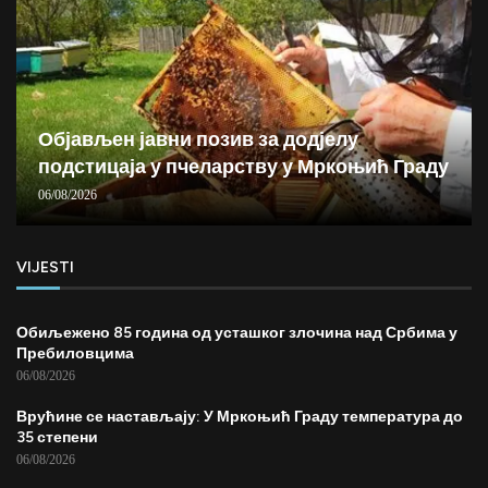
Објављен јавни позив за додјелу
подстицаја у пчеларству у Мркоњић Граду
06/08/2026
VIJESTI
Обиљежено 85 година од усташког злочина над Србима у
Пребиловцима
06/08/2026
Врућине се настављају: У Мркоњић Граду температура до
35 степени
06/08/2026