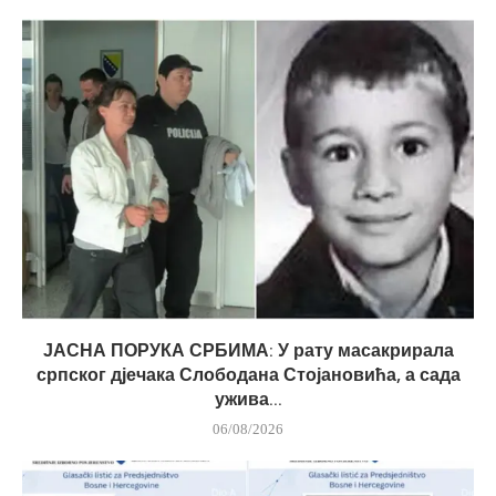
ЈАСНА ПОРУКА СРБИМА: У рату масакрирала
српског дјечака Слободана Стојановића, а сада
ужива...
06/08/2026