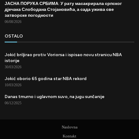
ЈАСНА ПОРУКА СРБИМА: У рату масакрирала српског
дјечака Слободана Стојановића, а сада ужива све
затворске погодности
06/08/2026
OSTALO
Jokić briljirao protiv Voriorsa i ispisao novu stranicu NBA
istorije
30/03/2026
Jokić oborio 65 godina star NBA rekord
10/03/2026
Danas tmurno i uglavnom suvo, na jugu sunčanije
06/12/2025
Naslovna
Kontakt