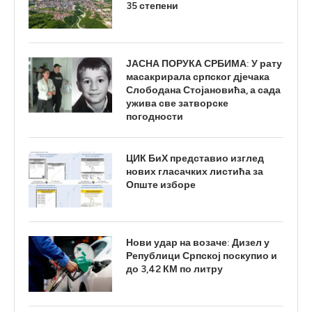
35 степени
ЈАСНА ПОРУКА СРБИМА: У рату
масакрирала српског дјечака
Слободана Стојановића, а сада
ужива све затворске
погодности
ЦИК БиХ представио изглед
нових гласачких листића за
Опште изборе
Нови удар на возаче: Дизел у
Републици Српској поскупио и
до 3,42 КМ по литру