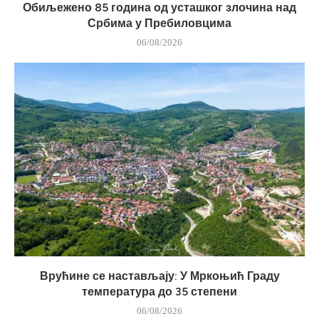
Обиљежено 85 година од усташког злочина над
Србима у Пребиловцима
06/08/2026
Врућине се настављају: У Мркоњић Граду
температура до 35 степени
06/08/2026