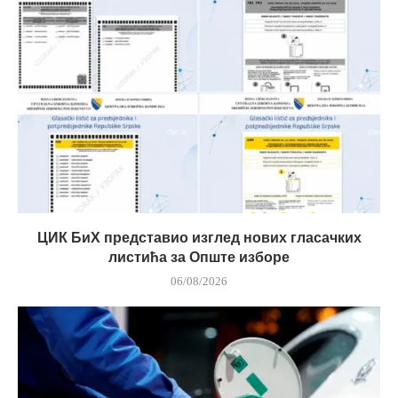
ЦИК БиХ представио изглед нових гласачких
листића за Опште изборе
06/08/2026