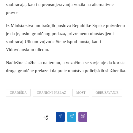
saobraćaja, kao i u preusmjeravanju vozila na alternativne
pravce.
Iz Ministarstva unutrašnjih poslova Republike Srpske potvrđeno
je da je, osim graničnog prelaza, privremeno obustavljen i
saobraćaj Ulicom vojvode Stepe ispod mosta, kao i
Vidovdanskom ulicom.
Nadležne službe su na terenu, a vozačima se savjetuje da koriste
druge granične prelaze i da prate uputstva policijskih službenika.
GRADIŠKA
GRANIČNI PRELAZ
MOST
OBRUŠAVANJE