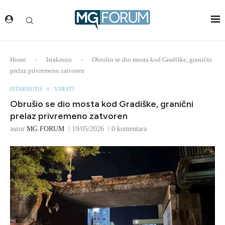
Home
-
Istaknuto
-
Obrušio se dio mosta kod Gradiške, granični
prelaz privremeno zatvoren
ISTAKNUTO
VIJESTI
Obrušio se dio mosta kod Gradiške, granični
prelaz privremeno zatvoren
autor
MG FORUM
19/05/2026
0 komentara