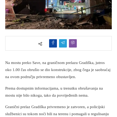
Na mostu preko Save, na graničnom prelazu Gradiška, jutros
oko 1.00 čas obrušio se dio konstrukcije, zbog čega je saobraćaj
na ovom području privremeno obustavljen.
Prema dostupnim informacijama, u trenutku obrušavanja na
mostu nije bilo nikoga, tako da povrijeđenih nema.
Granični prelaz Gradiška privremeno je zatvoren, a policijski
službenici su tokom noći bili na terenu i pomagali u regulisanju