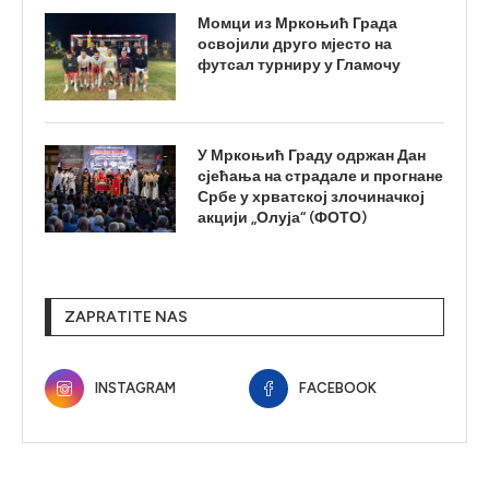
Момци из Мркоњић Града
освојили друго мјесто на
футсал турниру у Гламочу
У Мркоњић Граду одржан Дан
сјећања на страдале и прогнане
Србе у хрватској злочиначкој
акцији „Олуја“ (ФОТО)
ZAPRATITE NAS
INSTAGRAM
FACEBOOK