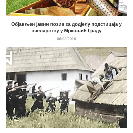
Објављен јавни позив за додјелу подстицаја у
пчеларству у Мркоњић Граду
06/08/2026