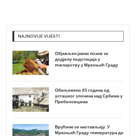
NAJNOVIJE VIJESTI
Објављен јавни позив за
додјелу подстицаја у
пчеларству у Мркоњић Граду
Обиљежено 85 година од
усташког злочина над Србима у
Пребиловцима
Врућине се настављају: У
Мркоњић Граду температура до