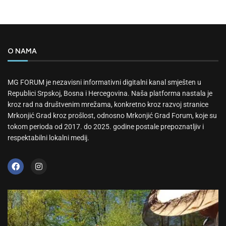
O NAMA
MG FORUM je nezavisni informativni digitalni kanal smješten u
Republici Srpskoj, Bosna i Hercegovina. Naša platforma nastala je
kroz rad na društvenim mrežama, konkretno kroz razvoj stranice
Mrkonjić Grad kroz prošlost, odnosno Mrkonjić Grad Forum, koje su
tokom perioda od 2017. do 2025. godine postale prepoznatljiv i
respektabilni lokalni medij.