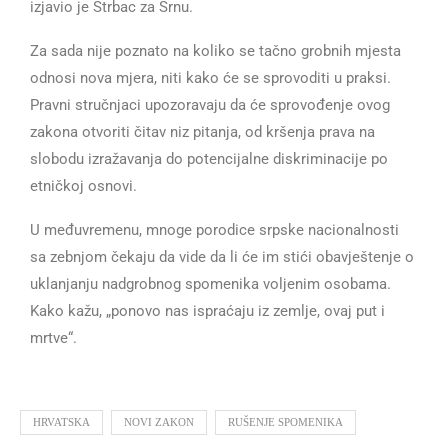
izjavio je Štrbac za Srnu.
Za sada nije poznato na koliko se tačno grobnih mjesta
odnosi nova mjera, niti kako će se sprovoditi u praksi.
Pravni stručnjaci upozoravaju da će sprovođenje ovog
zakona otvoriti čitav niz pitanja, od kršenja prava na
slobodu izražavanja do potencijalne diskriminacije po
etničkoj osnovi.
U međuvremenu, mnoge porodice srpske nacionalnosti
sa zebnjom čekaju da vide da li će im stići obavještenje o
uklanjanju nadgrobnog spomenika voljenim osobama.
Kako kažu, „ponovo nas ispraćaju iz zemlje, ovaj put i
mrtve“.
HRVATSKA
NOVI ZAKON
RUŠENJE SPOMENIKA