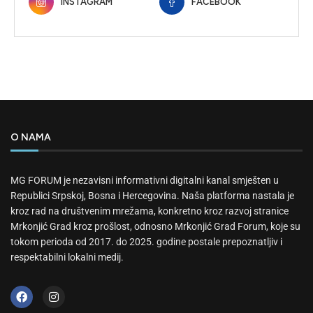
INSTAGRAM
FACEBOOK
O NAMA
MG FORUM je nezavisni informativni digitalni kanal smješten u
Republici Srpskoj, Bosna i Hercegovina. Naša platforma nastala je
kroz rad na društvenim mrežama, konkretno kroz razvoj stranice
Mrkonjić Grad kroz prošlost, odnosno Mrkonjić Grad Forum, koje su
tokom perioda od 2017. do 2025. godine postale prepoznatljiv i
respektabilni lokalni medij.