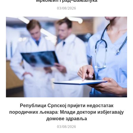
Мркоњић Град–Бањалука
03/08/2026
Републици Српској пријети недостатак
породичних љекара: Млади доктори избјегавају
домове здравља
03/08/2026