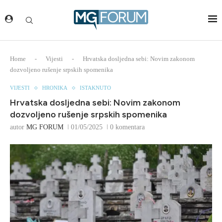
Home
-
Vijesti
-
Hrvatska dosljedna sebi: Novim zakonom
dozvoljeno rušenje srpskih spomenika
VIJESTI
HRONIKA
ISTAKNUTO
Hrvatska dosljedna sebi: Novim zakonom
dozvoljeno rušenje srpskih spomenika
autor
MG FORUM
01/05/2025
0 komentara