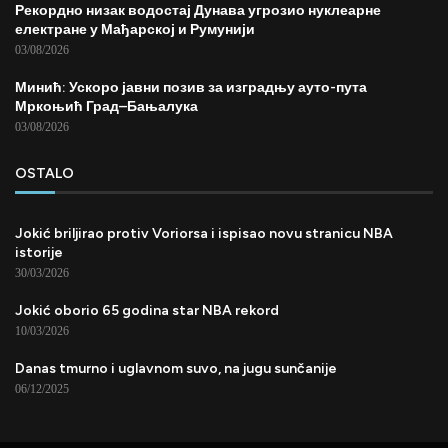
Рекордно низак водостај Дунава угрозио нуклеарне
електране у Мађарској и Румунији
03/08/2026
Минић: Ускоро јавни позив за изградњу ауто-пута
Мркоњић Град–Бањалука
03/08/2026
OSTALO
Jokić briljirao protiv Voriorsa i ispisao novu stranicu NBA
istorije
30/03/2026
Jokić oborio 65 godina star NBA rekord
10/03/2026
Danas tmurno i uglavnom suvo, na jugu sunčanije
06/12/2025