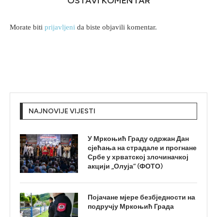
OSTAVI KOMENTAR
Morate biti
prijavljeni
da biste objavili komentar.
NAJNOVIJE VIJESTI
У Мркоњић Граду одржан Дан
сјећања на страдале и прогнане
Србе у хрватској злочиначкој
акцији „Олуја“ (ФОТО)
Појачане мјере безбједности на
подручју Мркоњић Града