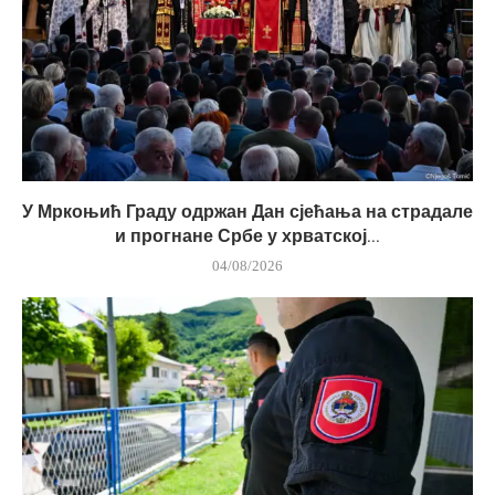
У Мркоњић Граду одржан Дан сјећања на страдале
и прогнане Србе у хрватској...
04/08/2026