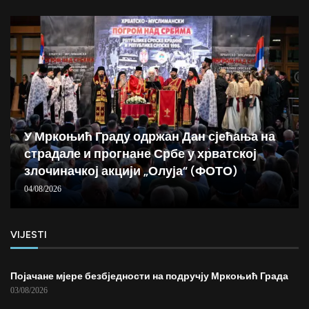
У Мркоњић Граду одржан Дан сјећања на
страдале и прогнане Србе у хрватској
злочиначкој акцији „Олуја“ (ФОТО)
04/08/2026
VIJESTI
Појачане мјере безбједности на подручју Мркоњић Града
03/08/2026