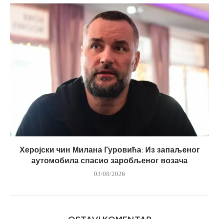
Херојски чин Милана Гуровића: Из запаљеног
аутомобила спасио заробљеног возача
03/08/2026