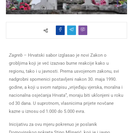
Zagreb –
Hrvatski sabor izglasao je novi Zakon o
grobljima koji je već izazvao burne reakcije kako u
regionu, tako i u javnosti. Prema usvojenom zakonu, svi
nadgrobni spomenici postavljeni nakon 30. maja 1990.
godine, a koji u svom natpisu „vrijeđaju vjerska, moralna i
nacionalna osjećanja Hrvata“, moraju biti uklonjeni u roku
od 30 dana. U suprotnom, vlasnicima prijete novčane
kazne u iznosu od 1.000 do 5.000 evra.
Inicijativu za ovu mjeru pokrenuo je poslanik
Domovinskog pokreta Stipo Mlinarić, koji je i javno