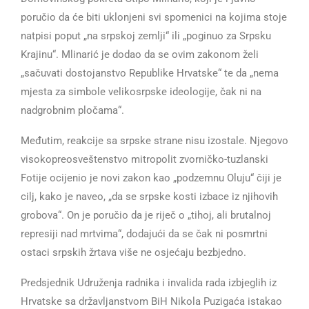
poručio da će biti uklonjeni svi spomenici na kojima stoje
natpisi poput „na srpskoj zemlji“ ili „poginuo za Srpsku
Krajinu“. Mlinarić je dodao da se ovim zakonom želi
„sačuvati dostojanstvo Republike Hrvatske“ te da „nema
mjesta za simbole velikosrpske ideologije, čak ni na
nadgrobnim pločama“.
Međutim, reakcije sa srpske strane nisu izostale. Njegovo
visokopreosveštenstvo mitropolit zvorničko-tuzlanski
Fotije ocijenio je novi zakon kao „podzemnu Oluju“ čiji je
cilj, kako je naveo, „da se srpske kosti izbace iz njihovih
grobova“. On je poručio da je riječ o „tihoj, ali brutalnoj
represiji nad mrtvima“, dodajući da se čak ni posmrtni
ostaci srpskih žrtava više ne osjećaju bezbjedno.
Predsjednik Udruženja radnika i invalida rada izbjeglih iz
Hrvatske sa državljanstvom BiH Nikola Puzigaća istakao