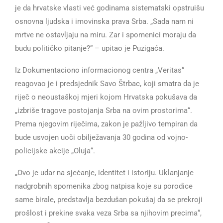
je da hrvatske vlasti već godinama sistematski opstruišu
osnovna ljudska i imovinska prava Srba. „Sada nam ni
mrtve ne ostavljaju na miru. Zar i spomenici moraju da
budu političko pitanje?“ – upitao je Puzigaća.
Iz Dokumentaciono informacionog centra „Veritas“
reagovao je i predsjednik Savo Štrbac, koji smatra da je
riječ o neoustaškoj mjeri kojom Hrvatska pokušava da
„izbriše tragove postojanja Srba na ovim prostorima“.
Prema njegovim riječima, zakon je pažljivo tempiran da
bude usvojen uoči obilježavanja 30 godina od vojno-
policijske akcije „Oluja“.
„Ovo je udar na sjećanje, identitet i istoriju. Uklanjanje
nadgrobnih spomenika zbog natpisa koje su porodice
same birale, predstavlja bezdušan pokušaj da se prekroji
prošlost i prekine svaka veza Srba sa njihovim precima“,