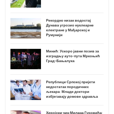
Рекордно низак водостај
Дунава угрозио нуклеарне
електране у Мађарској и
Румунији
Минић: Ускоро јавни позив за
изградњу ауто-пута Мркоњић
Град–Бањалука
Републици Српској пријети
недостатак породичних
љекара: Млади доктори
избјегавају домове здравља
Херојски чин Милана Гуровића: