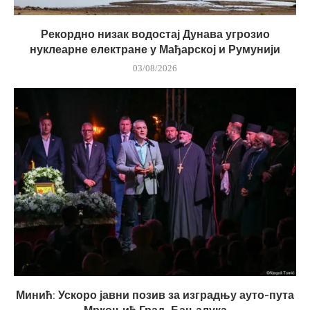
Рекордно низак водостај Дунава угрозио
нуклеарне електране у Мађарској и Румунији
03/08/2026
Минић: Ускоро јавни позив за изградњу ауто-пута