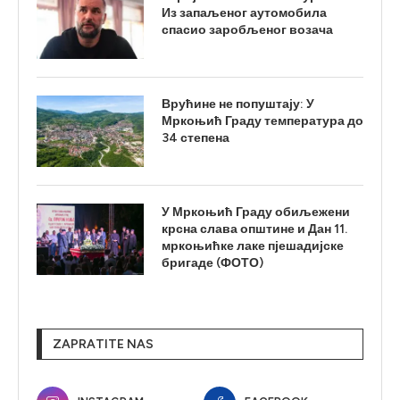
Из запаљеног аутомобила
спасио заробљеног возача
Врућине не попуштају: У
Мркоњић Граду температура до
34 степена
У Мркоњић Граду обиљежени
крсна слава општине и Дан 11.
мркоњићке лаке пјешадијске
бригаде (ФОТО)
ZAPRATITE NAS