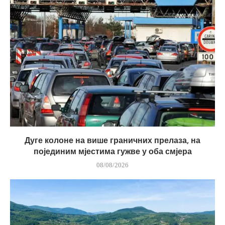
Дуге колоне на више граничних прелаза, на
појединим мјестима гужве у оба смјера
08/08/2026