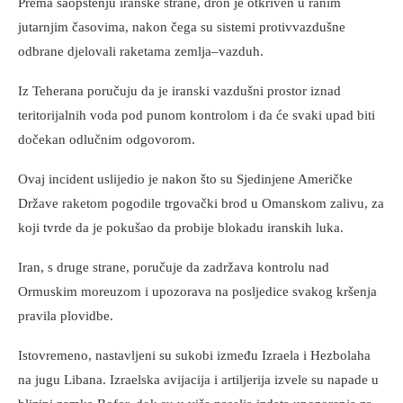
Prema saopštenju iranske strane, dron je otkriven u ranim
jutarnjim časovima, nakon čega su sistemi protivvazdušne
odbrane djelovali raketama zemlja–vazduh.
Iz Teherana poručuju da je iranski vazdušni prostor iznad
teritorijalnih voda pod punom kontrolom i da će svaki upad biti
dočekan odlučnim odgovorom.
Ovaj incident uslijedio je nakon što su Sjedinjene Američke
Države raketom pogodile trgovački brod u Omanskom zalivu, za
koji tvrde da je pokušao da probije blokadu iranskih luka.
Iran, s druge strane, poručuje da zadržava kontrolu nad
Ormuskim moreuzom i upozorava na posljedice svakog kršenja
pravila plovidbe.
Istovremeno, nastavljeni su sukobi između Izraela i Hezbolaha
na jugu Libana. Izraelska avijacija i artiljerija izvele su napade u