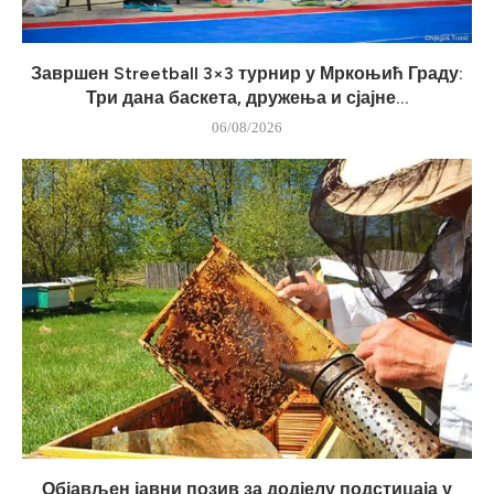
Завршен Streetball 3×3 турнир у Мркоњић Граду:
Три дана баскета, дружења и сјајне...
06/08/2026
Објављен јавни позив за додјелу подстицаја у