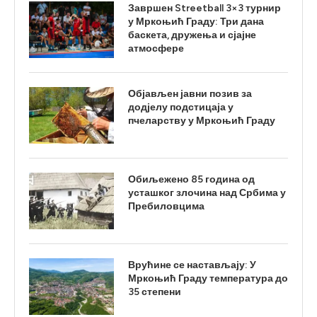
Завршен Streetball 3×3 турнир
у Мркоњић Граду: Три дана
баскета, дружења и сјајне
атмосфере
Објављен јавни позив за
додјелу подстицаја у
пчеларству у Мркоњић Граду
Обиљежено 85 година од
усташког злочина над Србима у
Пребиловцима
Врућине се настављају: У
Мркоњић Граду температура до
35 степени