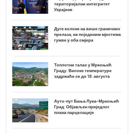
територијални интегритет
Украјине
Дуге колоне на више граничних
прелаза, на појединим мјестима
гужве у оба смјера
Топлотни талас у Мркоњић
Граду: Високе температуре
задржаће се до 18. августа
Ауто-пут Бања Лука–Мркоњић
Град: Објављен приједлог
плана парцелације