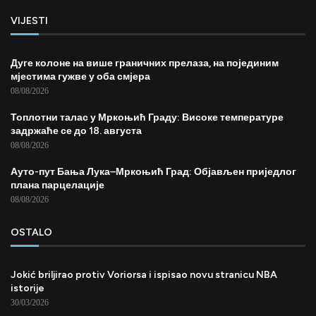
VIJESTI
Дуге колоне на више граничних прелаза, на појединим
мјестима гужве у оба смјера
08/08/2026
Топлотни талас у Мркоњић Граду: Високе температуре
задржаће се до 18. августа
08/08/2026
Ауто-пут Бања Лука–Мркоњић Град: Објављен приједлог
плана парцелације
08/08/2026
OSTALO
Jokić briljirao protiv Voriorsa i ispisao novu stranicu NBA
istorije
30/03/2026