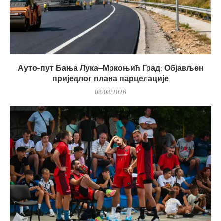
Ауто-пут Бања Лука–Мркоњић Град: Објављен
приједлог плана парцелације
08/08/2026