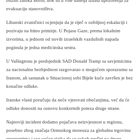
blizini zamka Bofor, dok su u više naselja izdata upozorenja za
evakuaciju stanovništva.
Libanski zvaničnici ocjenjuju da je riječ o ozbiljnoj eskalaciji i
pozivaju na hitno primirje. U Pojasu Gaze, prema lokalnim
izvorima, u jednom od novih izraelskih vazdušnih napada
poginula je jedna medicinska sestra.
U Vašingtonu je predsjednik SAD Donald Tramp sa savjetnicima
za nacionalnu bezbjednost razgovarao o mogućem sporazumu sa
Iranom, ali sastanak u Situacionoj sobi Bijele kuće završen je bez
konačne odluke.
Iranske vlasti poručuju da neće vjerovati obećanjima, već da će
odluke donositi na osnovu konkretnih poteza druge strane.
Najnoviji incident dodatno pojačava neizvjesnost u regionu,
posebno zbog značaja Ormuskog moreuza za globalnu trgovinu
energentima i sve većeg rizika da se sukob proširi na druge