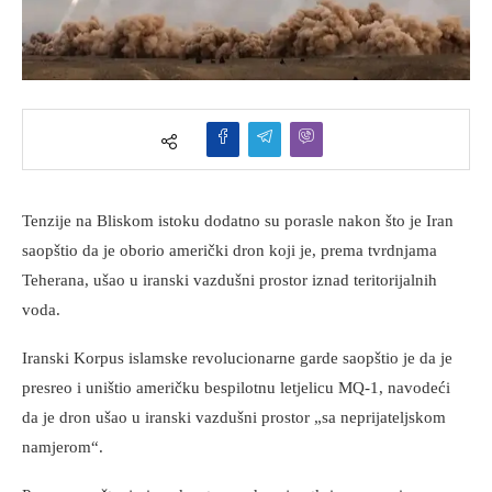
Tenzije na Bliskom istoku dodatno su porasle nakon što je Iran
saopštio da je oborio američki dron koji je, prema tvrdnjama
Teherana, ušao u iranski vazdušni prostor iznad teritorijalnih
voda.
Iranski Korpus islamske revolucionarne garde saopštio je da je
presreo i uništio američku bespilotnu letjelicu MQ-1, navodeći
da je dron ušao u iranski vazdušni prostor „sa neprijateljskom
namjerom“.