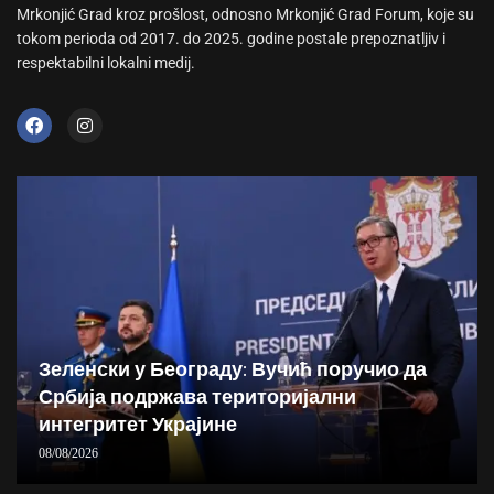
Mrkonjić Grad kroz prošlost, odnosno Mrkonjić Grad Forum, koje su
tokom perioda od 2017. do 2025. godine postale prepoznatljiv i
respektabilni lokalni medij.
Зеленски у Београду: Вучић поручио да
Србија подржава територијални
интегритет Украјине
08/08/2026