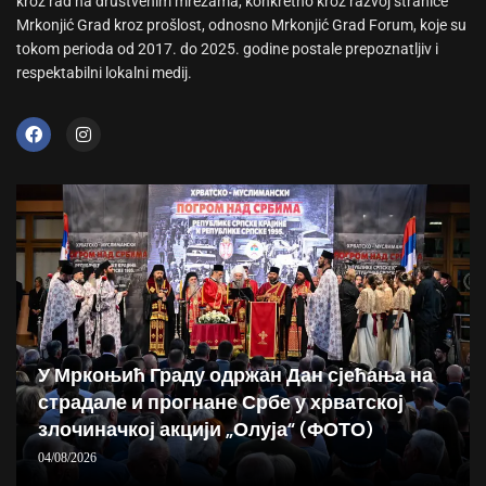
kroz rad na društvenim mrežama, konkretno kroz razvoj stranice
Mrkonjić Grad kroz prošlost, odnosno Mrkonjić Grad Forum, koje su
tokom perioda od 2017. do 2025. godine postale prepoznatljiv i
respektabilni lokalni medij.
У Мркоњић Граду одржан Дан сјећања на
страдале и прогнане Србе у хрватској
злочиначкој акцији „Олуја“ (ФОТО)
04/08/2026