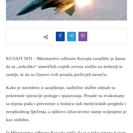
KUVAJT SITI – Ministarstvo odbrane Kuvajta saopštilo je danas
da se „nekoliko“ američkih vojnih aviona srušilo na teritoriji te
zemlje, te da su članovi svih posada preživjeli nesreću.
Kako je navedeno u saopštenju, nadležne službe odmah su
pokrenule operacije potrage i spasavanja. Posade su evakuisane
sa mjesta pada i prevezene u bolnicu radi medicinskih pregleda i
neophodnog liječenja, a njihovo zdravstveno stanje ocijenjeno je
kao stabilno.
Iz Ministarstva odbrane Kuvajta ističu da je u toku istraga kojom