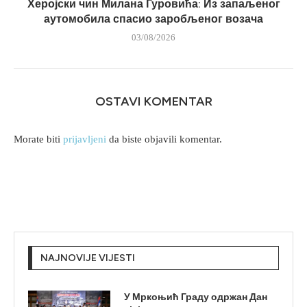
Херојски чин Милана Гуровића: Из запаљеног
аутомобила спасио заробљеног возача
03/08/2026
OSTAVI KOMENTAR
Morate biti
prijavljeni
da biste objavili komentar.
NAJNOVIJE VIJESTI
У Мркоњић Граду одржан Дан