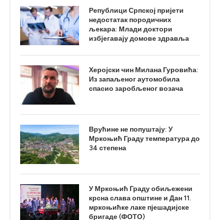
Републици Српској пријети
недостатак породичних
љекара: Млади доктори
избјегавају домове здравља
Херојски чин Милана Гуровића:
Из запаљеног аутомобила
спасио заробљеног возача
Врућине не попуштају: У
Мркоњић Граду температура до
34 степена
У Мркоњић Граду обиљежени
крсна слава општине и Дан 11.
мркоњићке лаке пјешадијске
бригаде (ФОТО)