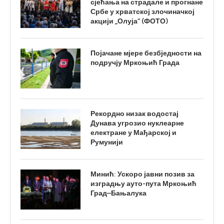
сјећања на страдале и прогнане
Србе у хрватској злочиначкој
акцији „Олуја“ (ФОТО)
Појачане мјере безбједности на
подручју Мркоњић Града
Рекордно низак водостај
Дунава угрозио нуклеарне
електране у Мађарској и
Румунији
Минић: Ускоро јавни позив за
изградњу ауто-пута Мркоњић
Град–Бањалука