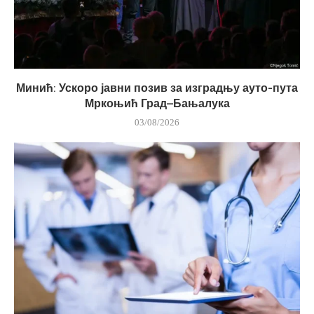
Минић: Ускоро јавни позив за изградњу ауто-пута
Мркоњић Град–Бањалука
03/08/2026