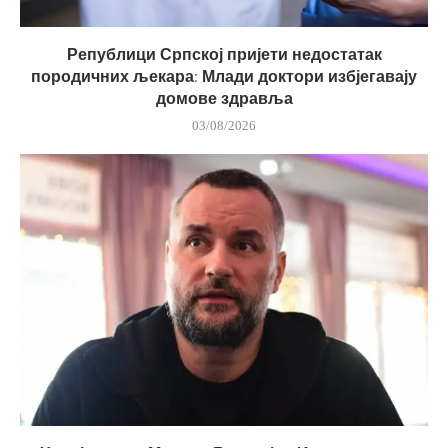
Републици Српској пријети недостатак
породичних љекара: Млади доктори избјегавају
домове здравља
03/08/2026