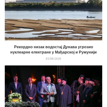
Рекордно низак водостај Дунава угрозио
нуклеарне електране у Мађарској и Румунији
03/08/2026