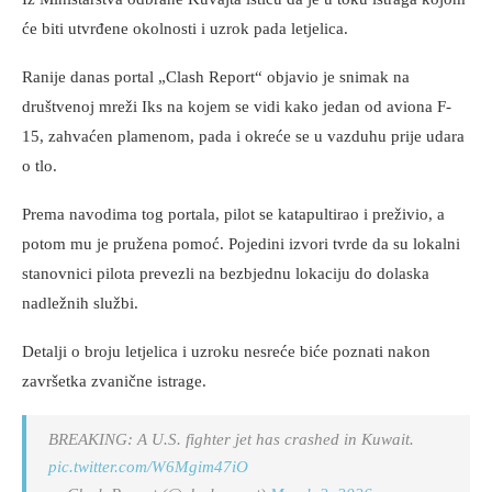
će biti utvrđene okolnosti i uzrok pada letjelica.
Ranije danas portal „Clash Report“ objavio je snimak na
društvenoj mreži Iks na kojem se vidi kako jedan od aviona F-
15, zahvaćen plamenom, pada i okreće se u vazduhu prije udara
o tlo.
Prema navodima tog portala, pilot se katapultirao i preživio, a
potom mu je pružena pomoć. Pojedini izvori tvrde da su lokalni
stanovnici pilota prevezli na bezbjednu lokaciju do dolaska
nadležnih službi.
Detalji o broju letjelica i uzroku nesreće biće poznati nakon
završetka zvanične istrage.
BREAKING: A U.S. fighter jet has crashed in Kuwait.
pic.twitter.com/W6Mgim47iO