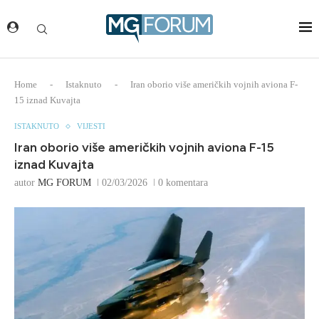
Home
-
Istaknuto
-
Iran oborio više američkih vojnih aviona F-
15 iznad Kuvajta
ISTAKNUTO
VIJESTI
Iran oborio više američkih vojnih aviona F-15
iznad Kuvajta
autor
MG FORUM
02/03/2026
0 komentara