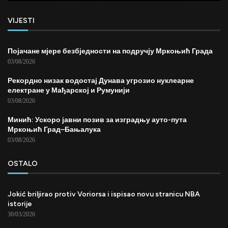
VIJESTI
Појачане мјере безбједности на подручју Мркоњић Града
03/08/2026
Рекордно низак водостај Дунава угрозио нуклеарне
електране у Мађарској и Румунији
03/08/2026
Минић: Ускоро јавни позив за изградњу ауто-пута
Мркоњић Град–Бањалука
03/08/2026
OSTALO
Jokić briljirao protiv Voriorsa i ispisao novu stranicu NBA
istorije
30/03/2026