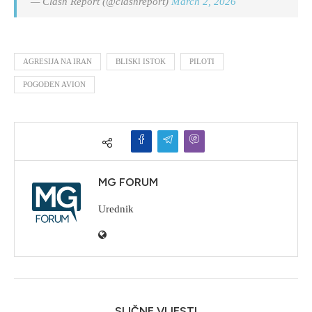
— Clash Report (@clashreport)
March 2, 2026
AGRESIJA NA IRAN
BLISKI ISTOK
PILOTI
POGOĐEN AVION
MG FORUM
Urednik
SLIČNE VIJESTI