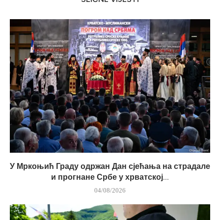
У Мркоњић Граду одржан Дан сјећања на страдале
и прогнане Србе у хрватској...
04/08/2026